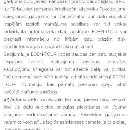
gadījumā būtu jāveic manuāli un prasītu daudz ilgāku laiku.
4.4.Pārbaudot personas kredītspēju atsevišķu Pakalpojumu
sniegšanas gadījumā, lai pārliecinātos par datu subjekta
iespējām izpildīt maksājuma saistības, var tikt veikta
individuāla automatizēta datu apstrāde. EDEM-TOUR var
pieprasīt informāciju no ārējām datu bāzēm (t.sk.
kredītinformācijas un parādnieku reģistriem).
Gadījumā, ja EDEM-TOUR rodas šaubas par datu subjekta
iespējām izpildīt maksājuma saistības, atsevišķu
Pakalpojumu sniegšana var tikt atteikta daļēji vai pilnībā.
Taču personai vienmēr ir iespēja arī citā veidā sniegt EDEM-
TOUR informāciju, kas pamato personas spēju pildīt
izvēlētā darījuma saistības.
4.5.Automatizētu individuālu lēmumu pieņemšanu veicam
tikai uz datu subjekta sniegtas piekrišanas vai līguma
(darījuma nodrošināšana) pamata. Atsevišķos gadījumos
varam to veikt arī uz leģitīmas intereses pamata, ja to pieļauj
attiecīgie normatīvie akti.