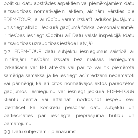
politiku, datu apstrādes aspektiem vai piemērojamiem datu
aizsardzības normatīvajiem aktiem, aicinām vērsties pie
EDEM-TOUR, lai ar rūpību varam izskatīt radušos jautājumu
un sniegt atbildi. Jebkurā gadījumā fiziskai personai vienmēr
ir tiesības iesniegt sūdzību arī Datu valsts inspekcijā (datu
aizsardzības uzraudzības iestāde Latvijā).
9.2. EDEM-TOUR datu subjektu iesniegumus saistībā ar
minētajām tiesībām izskata bez maksas. Iesnieguma
izskatīšana var tikt atteikta vai par to var tik piemērota
samērīga samaksa, ja tie iesniegti acīmredzami nepamatoti
vai pārmērīgi, kā arī citos normatīvajos aktos paredzētos
gadījumos. Iesniegumu var iesniegt jebkurā EDEM-TOUR
klientu centrā vai attālināti, nodrošinot iespēju sevi
identificēt kā konkrētu personas datu subjektu un
pārliecināties par iesniegtā pieprasījuma būtību un
pamatojumu.
9.3. Datu subjektam ir pienākums: