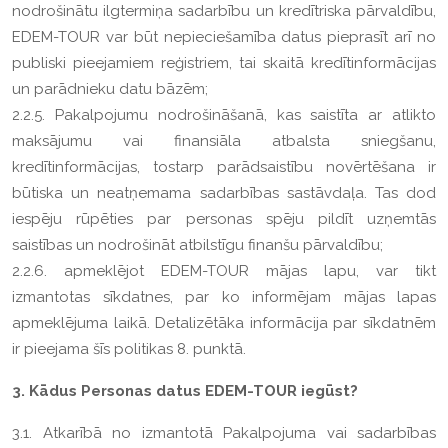
nodrošinātu ilgtermiņa sadarbību un kredītriska pārvaldību,
EDEM-TOUR var būt nepieciešamība datus pieprasīt arī no
publiski pieejamiem reģistriem, tai skaitā kredītinformācijas
un parādnieku datu bāzēm;
2.2.5. Pakalpojumu nodrošināšanā, kas saistīta ar atlikto
maksājumu vai finansiāla atbalsta sniegšanu,
kredītinformācijas, tostarp parādsaistību novērtēšana ir
būtiska un neatņemama sadarbības sastāvdaļa. Tas dod
iespēju rūpēties par personas spēju pildīt uzņemtās
saistības un nodrošināt atbilstīgu finanšu pārvaldību;
2.2.6. apmeklējot EDEM-TOUR mājas lapu, var tikt
izmantotas sīkdatnes, par ko informējam mājas lapas
apmeklējuma laikā. Detalizētāka informācija par sīkdatnēm
ir pieejama šīs politikas 8. punktā.
3. Kādus Personas datus EDEM-TOUR iegūst?
3.1. Atkarībā no izmantotā Pakalpojuma vai sadarbības