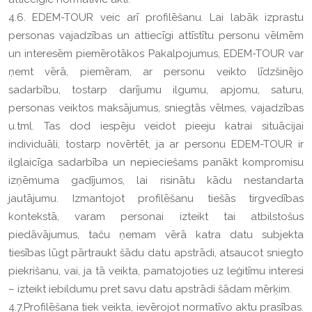
4.6. EDEM-TOUR veic arī profilēšanu. Lai labāk izprastu
personas vajadzības un attiecīgi attīstītu personu vēlmēm
un interesēm piemērotākos Pakalpojumus, EDEM-TOUR var
ņemt vērā, piemēram, ar personu veikto līdzšinējo
sadarbību, tostarp darījumu ilgumu, apjomu, saturu,
personas veiktos maksājumus, sniegtās vēlmes, vajadzības
u.tml. Tas dod iespēju veidot pieeju katrai situācijai
individuāli, tostarp novērtēt, ja ar personu EDEM-TOUR ir
ilglaicīga sadarbība un nepieciešams panākt kompromisu
izņēmuma gadījumos, lai risinātu kādu nestandarta
jautājumu. Izmantojot profilēšanu tiešās tirgvedības
kontekstā, varam personai izteikt tai atbilstošus
piedāvājumus, taču ņemam vērā katra datu subjekta
tiesības lūgt pārtraukt šādu datu apstrādi, atsaucot sniegto
piekrišanu, vai, ja tā veikta, pamatojoties uz leģitīmu interesi
– izteikt iebildumu pret savu datu apstrādi šādam mērķim.
4.7.Profilēšana tiek veikta, ievērojot normatīvo aktu prasības.