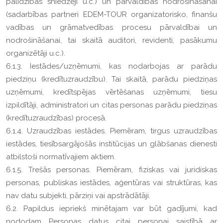
palīdzības sniedzēji u.c.) un pārvaldības nodrošināšanai
(sadarbības partneri EDEM-TOUR organizatorisko, finanšu
vadības un grāmatvedības procesu pārvaldībai un
nodrošināšanai, tai skaitā auditori, revidenti, pasākumu
organizētāji u.c.).
6.1.3. Iestādes/uzņēmumi, kas nodarbojas ar parādu
piedziņu (kredītuzraudzību). Tai skaitā, parādu piedziņas
uzņēmumi, kredītspējas vērtēšanas uzņēmumi, tiesu
izpildītāji, administratori un citas personas parādu piedziņas
(kredītuzraudzības) procesā.
6.1.4. Uzraudzības iestādes. Piemēram, tirgus uzraudzības
iestādes, tiesībsargājošās institūcijas un glābšanas dienesti
atbilstoši normatīvajiem aktiem.
6.1.5. Trešās personas. Piemēram, fiziskas vai juridiskas
personas, publiskas iestādes, aģentūras vai struktūras, kas
nav datu subjekti, pārziņi vai apstrādātāji.
6.2. Papildus iepriekš minētajam var būt gadījumi, kad
nododam Personas datus citai personai saistībā ar