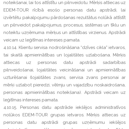
noteikšanai, lai tos attīstītu un pilnveidotu. Mērķis attiecas uz
EDEM-TOUR rīcībā esošo personas datu apstrādi, lai
izvērtētu pakalpojumu pārdošanas rezultātus nolūkā attīstīt
un pilnveidot pakalpojumus, procesus, sistēmas un tīklu un
noteiktu uzņēmuma mērķus un attīstības virzienus. Apstrādi
veicam uz leģitīmas intereses pamata.
4.10.14. Klientu servisa nodrošināšana “dzīves cikla” ietvaros,
tai skaitā apmierinātības un lojalitātes uzlabošana. Mērķis
attiecas uz personas datu apstrādi sadarbības
pilnveidošanai, lojalitātes veicināšanai un apmierinātības
uzturēšanai (lojalitātes zvans, servisa zvans personai ar
mērķi uzlabot pieredzi, vēlmju un vajadzību noskaidrošana,
personas apmierinātības noteikšana). Apstrādi veicam uz
leģitīmas intereses pamata.
4.10.15. Personas datu apstrāde iekšējos administratīvos
nolūkos EDEM-TOUR grupas ietvaros. Mērķis attiecas uz
personas datu apstrādi grupas uzņēmumu iekšējos