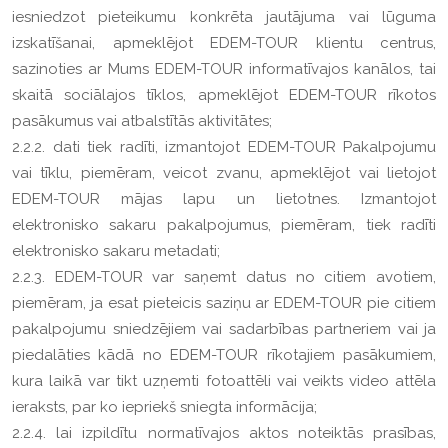
iesniedzot pieteikumu konkrēta jautājuma vai lūguma
izskatīšanai, apmeklējot EDEM-TOUR klientu centrus,
sazinoties ar Mums EDEM-TOUR informatīvajos kanālos, tai
skaitā sociālajos tīklos, apmeklējot EDEM-TOUR rīkotos
pasākumus vai atbalstītās aktivitātes;
2.2.2. dati tiek radīti, izmantojot EDEM-TOUR Pakalpojumu
vai tīklu, piemēram, veicot zvanu, apmeklējot vai lietojot
EDEM-TOUR mājas lapu un lietotnes. Izmantojot
elektronisko sakaru pakalpojumus, piemēram, tiek radīti
elektronisko sakaru metadati;
2.2.3. EDEM-TOUR var saņemt datus no citiem avotiem,
piemēram, ja esat pieteicis saziņu ar EDEM-TOUR pie citiem
pakalpojumu sniedzējiem vai sadarbības partneriem vai ja
piedalāties kādā no EDEM-TOUR rīkotajiem pasākumiem,
kura laikā var tikt uzņemti fotoattēli vai veikts video attēla
ieraksts, par ko iepriekš sniegta informācija;
2.2.4. lai izpildītu normatīvajos aktos noteiktās prasības,