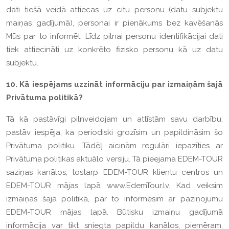
dati tiešā veidā attiecas uz citu personu (datu subjektu
maiņas gadījumā), personai ir pienākums bez kavēšanās
Mūs par to informēt. Līdz pilnai personu identifikācijai dati
tiek attiecināti uz konkrēto fizisko personu kā uz datu
subjektu.
10. Kā iespējams uzzināt informāciju par izmaiņām šajā
Privātuma politikā?
Tā kā pastāvīgi pilnveidojam un attīstām savu darbību,
pastāv iespēja, ka periodiski grozīsim un papildināsim šo
Privātuma politiku. Tādēļ aicinām regulāri iepazīties ar
Privātuma politikas aktuālo versiju. Tā pieejama EDEM-TOUR
saziņas kanālos, tostarp EDEM-TOUR klientu centros un
EDEM-TOUR mājas lapā www.EdemTour.lv. Kad veiksim
izmaiņas šajā politikā, par to informēsim ar paziņojumu
EDEM-TOUR mājas lapā. Būtisku izmaiņu gadījumā
informācija var tikt sniegta papildu kanālos, piemēram,