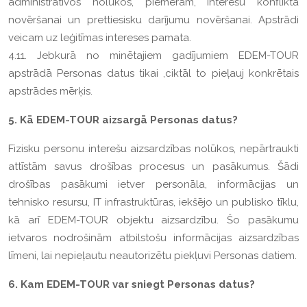
administratīvos nolūkos, piemēram, interešu konflikta
novēršanai un prettiesisku darījumu novēršanai. Apstrādi
veicam uz leģitīmas intereses pamata.
4.11. Jebkurā no minētajiem gadījumiem EDEM-TOUR
apstrādā Personas datus tikai ,ciktāl to pieļauj konkrētais
apstrādes mērķis.
5. Kā EDEM-TOUR aizsargā Personas datus?
Fizisku personu interešu aizsardzības nolūkos, nepārtraukti
attīstām savus drošības procesus un pasākumus. Šādi
drošības pasākumi ietver personāla, informācijas un
tehnisko resursu, IT infrastruktūras, iekšējo un publisko tīklu,
kā arī EDEM-TOUR objektu aizsardzību. Šo pasākumu
ietvaros nodrošinām atbilstošu informācijas aizsardzības
līmeni, lai nepieļautu neautorizētu piekļuvi Personas datiem.
6. Kam EDEM-TOUR var sniegt Personas datus?