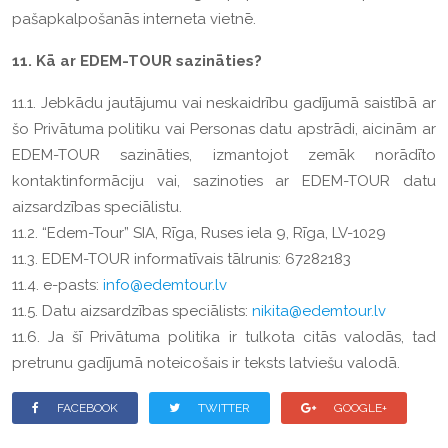
pašapkalpošanās interneta vietnē.
11. Kā ar EDEM-TOUR sazināties?
11.1. Jebkādu jautājumu vai neskaidrību gadījumā saistībā ar
šo Privātuma politiku vai Personas datu apstrādi, aicinām ar
EDEM-TOUR sazināties, izmantojot zemāk norādīto
kontaktinformāciju vai, sazinoties ar EDEM-TOUR datu
aizsardzības speciālistu.
11.2. “Edem-Tour” SIA, Rīga, Ruses iela 9, Rīga, LV-1029
11.3. EDEM-TOUR informatīvais tālrunis: 67282183
11.4. e-pasts:
info@edemtour.lv
11.5. Datu aizsardzības speciālists:
nikita@edemtour.lv
11.6. Ja šī Privātuma politika ir tulkota citās valodās, tad
pretrunu gadījumā noteicošais ir teksts latviešu valodā.
FACEBOOK
TWITTER
GOOGLE+