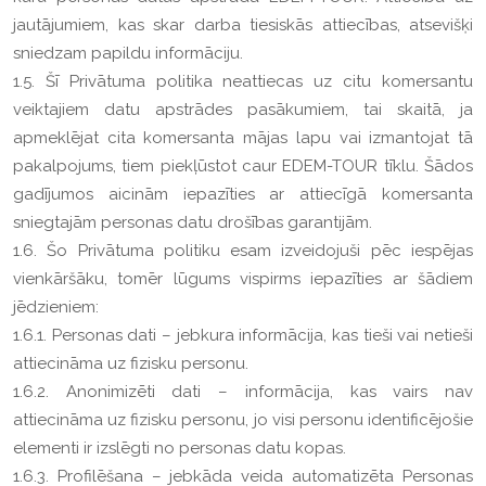
jautājumiem, kas skar darba tiesiskās attiecības, atsevišķi
sniedzam papildu informāciju.
1.5. Šī Privātuma politika neattiecas uz citu komersantu
veiktajiem datu apstrādes pasākumiem, tai skaitā, ja
apmeklējat cita komersanta mājas lapu vai izmantojat tā
pakalpojums, tiem piekļūstot caur EDEM-TOUR tīklu. Šādos
gadījumos aicinām iepazīties ar attiecīgā komersanta
sniegtajām personas datu drošības garantijām.
1.6. Šo Privātuma politiku esam izveidojuši pēc iespējas
vienkāršāku, tomēr lūgums vispirms iepazīties ar šādiem
jēdzieniem:
1.6.1. Personas dati – jebkura informācija, kas tieši vai netieši
attiecināma uz fizisku personu.
1.6.2. Anonimizēti dati – informācija, kas vairs nav
attiecināma uz fizisku personu, jo visi personu identificējošie
elementi ir izslēgti no personas datu kopas.
1.6.3. Profilēšana – jebkāda veida automatizēta Personas