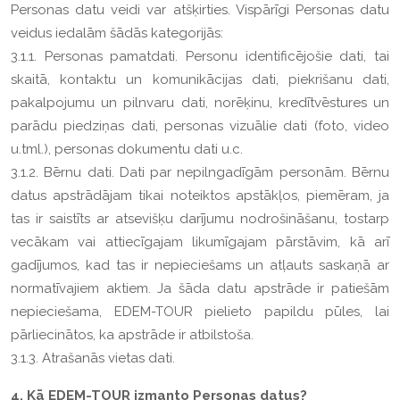
Personas datu veidi var atšķirties. Vispārīgi Personas datu
veidus iedalām šādās kategorijās:
3.1.1. Personas pamatdati. Personu identificējošie dati, tai
skaitā, kontaktu un komunikācijas dati, piekrišanu dati,
pakalpojumu un pilnvaru dati, norēķinu, kredītvēstures un
parādu piedziņas dati, personas vizuālie dati (foto, video
u.tml.), personas dokumentu dati u.c.
3.1.2. Bērnu dati. Dati par nepilngadīgām personām. Bērnu
datus apstrādājam tikai noteiktos apstākļos, piemēram, ja
tas ir saistīts ar atsevišķu darījumu nodrošināšanu, tostarp
vecākam vai attiecīgajam likumīgajam pārstāvim, kā arī
gadījumos, kad tas ir nepieciešams un atļauts saskaņā ar
normatīvajiem aktiem. Ja šāda datu apstrāde ir patiešām
nepieciešama, EDEM-TOUR pielieto papildu pūles, lai
pārliecinātos, ka apstrāde ir atbilstoša.
3.1.3. Atrašanās vietas dati.
4. Kā EDEM-TOUR izmanto Personas datus?