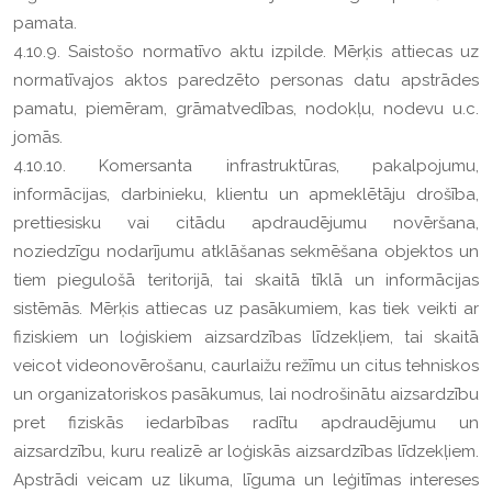
pamata.
4.10.9. Saistošo normatīvo aktu izpilde. Mērķis attiecas uz
normatīvajos aktos paredzēto personas datu apstrādes
pamatu, piemēram, grāmatvedības, nodokļu, nodevu u.c.
jomās.
4.10.10. Komersanta infrastruktūras, pakalpojumu,
informācijas, darbinieku, klientu un apmeklētāju drošība,
prettiesisku vai citādu apdraudējumu novēršana,
noziedzīgu nodarījumu atklāšanas sekmēšana objektos un
tiem piegulošā teritorijā, tai skaitā tīklā un informācijas
sistēmās. Mērķis attiecas uz pasākumiem, kas tiek veikti ar
fiziskiem un loģiskiem aizsardzības līdzekļiem, tai skaitā
veicot videonovērošanu, caurlaižu režīmu un citus tehniskos
un organizatoriskos pasākumus, lai nodrošinātu aizsardzību
pret fiziskās iedarbības radītu apdraudējumu un
aizsardzību, kuru realizē ar loģiskās aizsardzības līdzekļiem.
Apstrādi veicam uz likuma, līguma un leģitīmas intereses