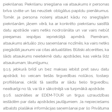
piekrišanas. Piekrišanu sniegšana vai atsaukums ir personas
brīva izvēle un tas neuzliek obligātus papildu pienākumus.
Tomēr, ja persona nolemj atsaukt kādu no sniegtajām
piekrišanām, jāņem vērā, ka ar konkrēto piekrišanu saistītā
datu apstrāde vairs netiks nodrošināta un var vairs nebūt
pieejamas iespējas iepriekšējā apmērā. Piemēram,
atsaukums aktuālo ziņu saņemšanai nozīmēs, ka vairs netiks
piegādāti jaunumi vai citas aktualitātes. Būtiski atcerēties, ka
šāds atsaukums neietekmē datu apstrādes, kas veikta līdz
atsaukumam, likumīgumu;
9.1.5. jebkurā brīdī un bez maksas iebilst pret savu datu
apstrādi, ko veicam tiešās tirgvedības nolūkos, tostarp
profilēšanai, ciktāl tā saistīta ar šādu tiešo tirgvedību,
neatkarīgi no tā, vai tā ir sākotnējā vai turpmākā apstrāde.
9.1.6. sazināties ar EDEM-TOUR un tirgus uzraudzības
iestādēm par datu apstrādes jautājumiem. Ja nepieciešams
atbalsts plašākai informācijas saņemšanai par šo Privātuma