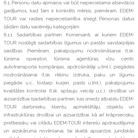
6.1. Personu datu apmaiņa var būt nepieciešama atsevišķos
gadījumos, kad tam ir konkrēts mērķis, piemēram, EDEM-
TOUR var rasties nepieciešamība sniegt Personas datus
šādām datu saņēmēju kategorijām:
6.1.1. Sadarbības partneri. Komersanti, ar kuriem EDEM-
TOUR noslēgti sadarbības līgumus un pastāv savstarpējas
saistības. Piemēram, pakalpojumu nodrošināšanai (t.sk.
tūrisma operatori, tūrisma aģentūras, vīzu centri,
autotransporta kompānijas, apdrošinātāji u.tml.), piegādes
nodrošināšanai (t.sk. rēķinu izdruka, paku un līgumu
piegāde u.c., tostarp kurjeri, pasts u.tml.), pakalpojumu
kvalitātes kontrolei (t.sk. aptauju veicēji u.c.), drošībai un
aizsardzībai (sadarbības partneri, kas sniedz atbalstu EDEM-
TOUR darbinieku, klientu, apmeklētāju, objektu un
infrastruktūras drošībai un aizsardzībai, kā arī krāpniecisku,
prettiesisku vai citādu EDEM-TOUR interešu apdraudējuma
un aizskāruma novēršanai, tai skaitā apsardze, juridiskās