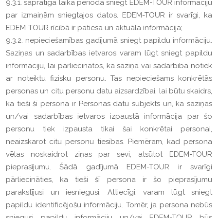
9.3.1. saprātīgā laika periodā sniegt EDEM-TOUR informāciju
par izmaiņām sniegtajos datos. EDEM-TOUR ir svarīgi, ka
EDEM-TOUR rīcībā ir patiesa un aktuāla informācija;
9.3.2. nepieciešamības gadījumā sniegt papildu informāciju.
Saziņas un sadarbības ietvaros varam lūgt sniegt papildu
informāciju, lai pārliecinātos, ka saziņa vai sadarbība notiek
ar noteiktu fizisku personu. Tas nepieciešams konkrētās
personas un citu personu datu aizsardzībai, lai būtu skaidrs,
ka tieši šī persona ir Personas datu subjekts un, ka saziņas
un/vai sadarbības ietvaros izpaustā informācija par šo
personu tiek izpausta tikai šai konkrētai personai,
neaizskarot citu personu tiesības. Piemēram, kad persona
vēlas noskaidrot ziņas par sevi, atsūtot EDEM-TOUR
pieprasījumu. Šādā gadījumā EDEM-TOUR ir svarīgi
pārliecināties, ka tieši šī persona ir šo pieprasījumu
parakstījusi un iesniegusi. Attiecīgi, varam lūgt sniegt
papildu identificējošu informāciju. Tomēr, ja persona nebūs
sniegusi papildu informāciju un/vai EDEM-TOUR būs