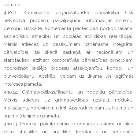
pamata.
4.10.11. Komersanta organizatoriskā pārvaldība (t.sk
lietvedība, procesu, pakalpojumu, informācijas sistēmu,
personu uzskaite, komersanta pēctecības nodrošināšana,
sabiedrisko attiecību un sociālās atbildības realizācija).
Mērķis attiecas uz pasākumiem uzņēmuma integrētai
pārvaldībai, tai skaitā saskaņā ar nacionāliem un
starptautiski atzītiem korporatīvās pārvaldības principiem,
nodrošinot iekšējo procesu atsekojamību, kontroli un
pilnveidošanu. Apstrādi veicam uz likuma un leģitīmas
intereses pamata.
4.10.12. Grāmatvedības/finanšu un nodokļu pārvaldība.
Mērķis attiecas uz grāmatvedības uzskaiti, nodokļu
maksāšanu, norēķiniem u.tml. Apstrādi veicam uz likuma un
līguma (darījuma) pamata.
4.10.13. Procesu, pakalpojumu, informācijas sistēmu un tīkla
datu statistika un analītika, korelāciju un tendenču