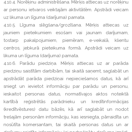
4.10.4. Norēķinu administrēšana. Mērķis attiecas uz norēķinu
ar personu ietvaros veiktajām aktivitātēm. Apstrādi veicam
uz likuma un līguma (darījuma) pamata.
4.10.5. Līguma slēgšana/grozīšana. Mērķis attiecas uz
jauniem pieteikumiem esošam vai jaunam darījumam,
tostarp pakalpojumiem, piemēram, e-veikalā, klientu
centros, jebkurā pieteikuma formā. Apstrādi veicam uz
likuma un līguma (darījuma) pamata.
4.10.6. Parādu piedziņa. Mērķis attiecas uz ar parāda
piedziņu saistītām darbībām, tai skaitā saņemt, saglabāt un
apstrādāt parāda piedziņai nepieciešamos datus, kā arī
sniegt un ievietot informāciju par parādu un personu,
ieskaitot personas datus, normatīvajos aktos noteiktā
kartībā reģistrētās parādnieku un kredītinformācijas
(kredītvēstures) datu bāzēs, kā arī saglabāt un nodot
trešajām personām informāciju, kas iesniegta, pārraidīta un
nosūtīta komersantam, tai skaitā personas datus un ar