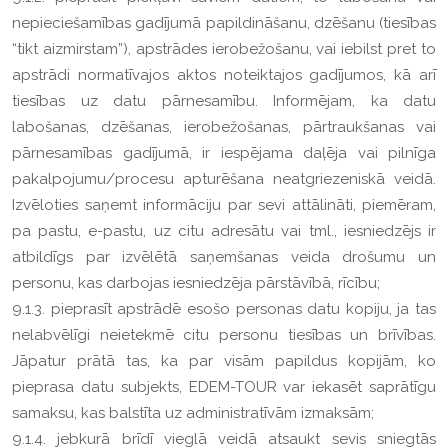
nepieciešamības gadījumā papildināšanu, dzēšanu (tiesības
“tikt aizmirstam”), apstrādes ierobežošanu, vai iebilst pret to
apstrādi normatīvajos aktos noteiktajos gadījumos, kā arī
tiesības uz datu pārnesamību. Informējam, ka datu
labošanas, dzēšanas, ierobežošanas, pārtraukšanas vai
pārnesamības gadījumā, ir iespējama daļēja vai pilnīga
pakalpojumu/procesu apturēšana neatgriezeniskā veidā.
Izvēloties saņemt informāciju par sevi attālināti, piemēram,
pa pastu, e-pastu, uz citu adresātu vai tml., iesniedzējs ir
atbildīgs par izvēlētā saņemšanas veida drošumu un
personu, kas darbojas iesniedzēja pārstāvībā, rīcību;
9.1.3. pieprasīt apstrādē esošo personas datu kopiju, ja tas
nelabvēlīgi neietekmē citu personu tiesības un brīvības.
Jāpatur prātā tas, ka par visām papildus kopijām, ko
pieprasa datu subjekts, EDEM-TOUR var iekasēt saprātīgu
samaksu, kas balstīta uz administratīvām izmaksām;
9.1.4. jebkurā brīdī vieglā veidā atsaukt sevis sniegtās