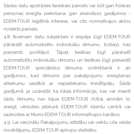
Šādas datu apstrādes tiesiskais pamats var būt gan fiziskas
personas sniegta piekrišana, gan atsevišķos gadījumos -
EDEM-TOUR leģitīmā interese, vai cits normatīvajos aktos
noteikts pamats.
4.8. Ikvienam datu subjektam ir iespēja lūgt EDEM-TOUR
pārskatīt automatizētu individuālu lēmumu, tostarp, kas
pieņemts profilējot. Tāpat tiesības lūgt pārskatīt
automatizētu individuālu lēmumu un tiesības lūgt piesaistīt
EDEM-TOUR speciālistus lēmuma izvērtēšanā ir arī
gadījumos, kad lēmums par pakalpojumu sniegšanas
atteikumu saistībā ar nepietiekamu kredītspēju. Šādā
gadījumā, ja uzskatāt, ka kāda informācija, kas var mainīt
šādu lēmumu, nav bijusi EDEM-TOUR rīcībā, aicinām to
sniegt, vēršoties jebkurā EDEM-TOUR klientu centrā vai
sazinoties ar Mums EDEM-TOUR informatīvajos kanālos.
4.9. Lai veicinātu Pakalpojumu attīstību vai veiktu cita veida
novērtējumu, EDEM-TOUR apkopo statistiku.