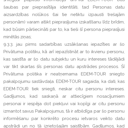
šaubas par pieprasītāja identitāti, tad Personas datu
aizsardzības nolūkos (lai tie netiktu izpausti trešajām
personām) varam atlikt pieprasījuma izskatīšanu līdz brīdim,
kad būsim pārliecināti par to, ka tieši šī persona pieprasījusi
minētās ziņas;
9.3.3. jau pirms sadarbības uzsākšanas iepazīties ar šo
Privātuma politiku, kā arī iepazīstināt ar to ikvienu personu,
kas saistīta ar šo datu subjektu un kuru intereses tādējādi
var tikt skartas šīs personas datu apstrādes procesos. Šī
Privātuma politika ir neatņemama EDEM-TOUR sniegto
pakalpojumu sastāvdaļa. EDEM-TOUR sagaida, ka dati, kas
EDEM-TOUR tiek sniegti, neskar citu personu intereses.
Gadījumos, kad saskaņā ar attiecīgiem nosacījumiem
personai ir iespēja dot piekļuvi vai kopīgi ar citu personu
izmantot savus Pakalpojumus, tā ir atbildīga par šo personu
informēšanu par konkrēto procesu ietvaros veikto datu
apstrādi un no tā izrietošajām saistībām. Gadījumos, kad