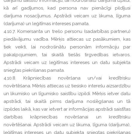
darījumu saistīto informāciju, lai nodrošinātu darījuma izpildi,
kā arī gadījumos, kad persona nav pienācīgi pildījusi
darījuma nosacījumus. Apstrādi veicam uz likuma, līguma
(darījuma) un leģitīmas intereses pamata.
4.10.7. Komersanta un trešo personu (sadarbības partneru)
piedāvājumu vadība. Mērķis attiecas uz pasākumiem, kas
tiek veikti, lai nodrošinātu personām informāciju par
pakalpojumiem, tai skaitā tiešās tirgvedības ietvaros.
Apstrādi veicam uz leģitīmas intereses un datu subjekta
sniegtas piekrišanas pamata.
4.10.8. Krāpniecības novēršana un/vai kredītrisku
novērtēšana. Mērķis attiecas uz tiesisko interešu aizsardzību
un likumisko un līgumisko saistību izpildi. Mērķis ietver datu
apstrādi, tai skaitā pirms darījuma noslēgšanas un tā
izpildes laikā, kas var ietvert ar informācijas apstrādi saistītas
darbības krāpniecības novēršanai un kredītrisku
novērtēšanai. Apstrādi veicam uz likuma, līguma (darījuma),
leģitīmas intereses un datu subjekta sniegtas piekrišanas