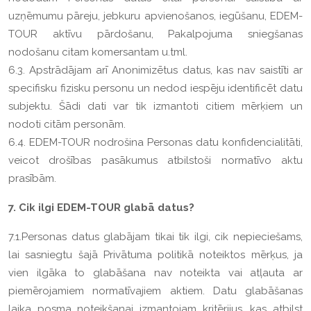
uzņēmumu pāreju, jebkuru apvienošanos, iegūšanu, EDEM-
TOUR aktīvu pārdošanu, Pakalpojuma sniegšanas
nodošanu citam komersantam u.tml.
6.3. Apstrādājam arī Anonimizētus datus, kas nav saistīti ar
specifisku fizisku personu un nedod iespēju identificēt datu
subjektu. Šādi dati var tik izmantoti citiem mērķiem un
nodoti citām personām.
6.4. EDEM-TOUR nodrošina Personas datu konfidencialitāti,
veicot drošības pasākumus atbilstoši normatīvo aktu
prasībām.
7. Cik ilgi EDEM-TOUR glabā datus?
7.1.Personas datus glabājam tikai tik ilgi, cik nepieciešams,
lai sasniegtu šajā Privātuma politikā noteiktos mērķus, ja
vien ilgāka to glabāšana nav noteikta vai atļauta ar
piemērojamiem normatīvajiem aktiem. Datu glabāšanas
laika posma noteikšanai izmantojam kritērijus, kas atbilst