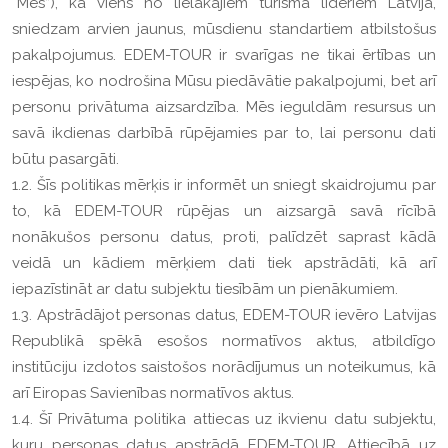
“Mēs”), kā viens no lielākajiem tūrisma līderiem Latvijā,
sniedzam arvien jaunus, mūsdienu standartiem atbilstošus
pakalpojumus. EDEM-TOUR ir svarīgas ne tikai ērtības un
iespējas, ko nodrošina Mūsu piedāvātie pakalpojumi, bet arī
personu privātuma aizsardzība. Mēs ieguldām resursus un
savā ikdienas darbībā rūpējamies par to, lai personu dati
būtu pasargāti.
1.2. Šīs politikas mērķis ir informēt un sniegt skaidrojumu par
to, kā EDEM-TOUR rūpējas un aizsargā savā rīcībā
nonākušos personu datus, proti, palīdzēt saprast kādā
veidā un kādiem mērķiem dati tiek apstrādāti, kā arī
iepazīstināt ar datu subjektu tiesībām un pienākumiem.
1.3. Apstrādājot personas datus, EDEM-TOUR ievēro Latvijas
Republikā spēkā esošos normatīvos aktus, atbildīgo
institūciju izdotos saistošos norādījumus un noteikumus, kā
arī Eiropas Savienības normatīvos aktus.
1.4. Šī Privātuma politika attiecas uz ikvienu datu subjektu,
kuru personas datus apstrādā EDEM-TOUR. Attiecībā uz