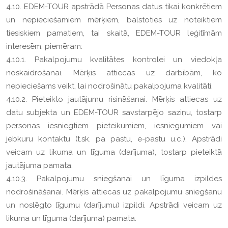
4.10. EDEM-TOUR apstrādā Personas datus tikai konkrētiem
un nepieciešamiem mērķiem, balstoties uz noteiktiem
tiesiskiem pamatiem, tai skaitā, EDEM-TOUR leģitīmām
interesēm, piemēram:
4.10.1. Pakalpojumu kvalitātes kontrolei un viedokļa
noskaidrošanai. Mērķis attiecas uz darbībām, ko
nepieciešams veikt, lai nodrošinātu pakalpojuma kvalitāti.
4.10.2. Pieteikto jautājumu risināšanai. Mērķis attiecas uz
datu subjekta un EDEM-TOUR savstarpējo saziņu, tostarp
personas iesniegtiem pieteikumiem, iesniegumiem vai
jebkuru kontaktu (t.sk. pa pastu, e-pastu u.c.). Apstrādi
veicam uz likuma un līguma (darījuma), tostarp pieteiktā
jautājuma pamata.
4.10.3. Pakalpojumu sniegšanai un līguma izpildes
nodrošināšanai. Mērķis attiecas uz pakalpojumu sniegšanu
un noslēgto līgumu (darījumu) izpildi. Apstrādi veicam uz
likuma un līguma (darījuma) pamata.