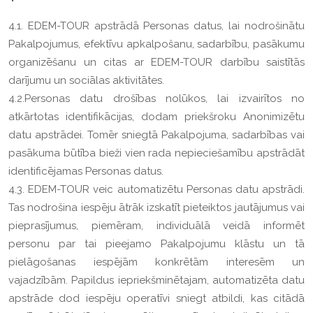
4.1. EDEM-TOUR apstrādā Personas datus, lai nodrošinātu
Pakalpojumus, efektīvu apkalpošanu, sadarbību, pasākumu
organizēšanu un citas ar EDEM-TOUR darbību saistītās
darījumu un sociālas aktivitātes.
4.2.Personas datu drošības nolūkos, lai izvairītos no
atkārtotas identifikācijas, dodam priekšroku Anonimizētu
datu apstrādei. Tomēr sniegtā Pakalpojuma, sadarbības vai
pasākuma būtība bieži vien rada nepieciešamību apstrādāt
identificējamas Personas datus.
4.3. EDEM-TOUR veic automatizētu Personas datu apstrādi.
Tas nodrošina iespēju ātrāk izskatīt pieteiktos jautājumus vai
pieprasījumus, piemēram, individuālā veidā informēt
personu par tai pieejamo Pakalpojumu klāstu un tā
pielāgošanas iespējām konkrētām interesēm un
vajadzībām. Papildus iepriekšminētajam, automatizēta datu
apstrāde dod iespēju operatīvi sniegt atbildi, kas citādā