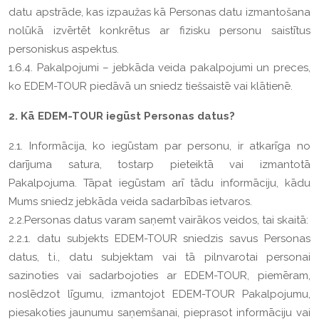
datu apstrāde, kas izpaužas kā Personas datu izmantošana
nolūkā izvērtēt konkrētus ar fizisku personu saistītus
personiskus aspektus.
1.6.4. Pakalpojumi – jebkāda veida pakalpojumi un preces,
ko EDEM-TOUR piedāvā un sniedz tiešsaistē vai klātienē.
2. Kā EDEM-TOUR iegūst Personas datus?
2.1. Informācija, ko iegūstam par personu, ir atkarīga no
darījuma satura, tostarp pieteiktā vai izmantotā
Pakalpojuma. Tāpat iegūstam arī tādu informāciju, kādu
Mums sniedz jebkāda veida sadarbības ietvaros.
2.2.Personas datus varam saņemt vairākos veidos, tai skaitā:
2.2.1. datu subjekts EDEM-TOUR sniedzis savus Personas
datus, t.i., datu subjektam vai tā pilnvarotai personai
sazinoties vai sadarbojoties ar EDEM-TOUR, piemēram,
noslēdzot līgumu, izmantojot EDEM-TOUR Pakalpojumu,
piesakoties jaunumu saņemšanai, pieprasot informāciju vai