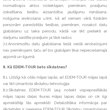
normatīvajos aktos noteiktajam, piemēram, prasījumu
izskatīšana, tiesību aizsardzība, jautājumu risināšana,
noilguma ievērošana u.tml., kā arī ņemam vērā fiziskām
personām paredzētās tiesības, piemēram, nosakot datu
glabāšanu uz laika periodu, kādā var tikt pieteikti ar
darījumu saistītie prasījumi, ja tādi rastos.
7.2.Anonimizētu datu glabāšanai tiešā veidā ierobežojumi
nav piemērojami, taču arī tos glabājam tikai nepieciešamajā
apjomā un ilgumā.
8. Kā EDEM-TOUR lieto sīkdatnes?
8.1. Līdzīgi kā citās mājas lapās, arī EDEM-TOUR mājas lapā
var tikt izmantota sīkdatņu tehnoloģija.
8.2.Sīkdatnes EDEM-TOUR ļauj noteikt vispieprasītākās
mājas lapas daļas (kuras mājas lapas daļas un cik ilgi
apmeklētāji tās apmeklē). Detalizētāka informācija par
sīkdatnēm ir pieejama EDEM-TOUR Sīkdatņu izmantošanas