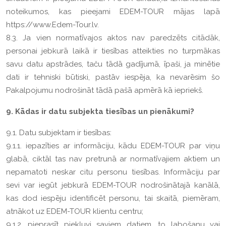
noteikumos, kas pieejami EDEM-TOUR mājas lapā
https://www.Edem-Tour.lv.
8.3. Ja vien normatīvajos aktos nav paredzēts citādāk,
personai jebkurā laikā ir tiesības atteikties no turpmākas
savu datu apstrādes, taču tādā gadījumā, īpaši, ja minētie
dati ir tehniski būtiski, pastāv iespēja, ka nevarēsim šo
Pakalpojumu nodrošināt tādā pašā apmērā kā iepriekš.
9. Kādas ir datu subjekta tiesības un pienākumi?
9.1. Datu subjektam ir tiesības:
9.1.1. iepazīties ar informāciju, kādu EDEM-TOUR par viņu
glabā, ciktāl tas nav pretrunā ar normatīvajiem aktiem un
nepamatoti neskar citu personu tiesības. Informāciju par
sevi var iegūt jebkurā EDEM-TOUR nodrošinātajā kanālā,
kas dod iespēju identificēt personu, tai skaitā, piemēram,
atnākot uz EDEM-TOUR klientu centru;
9.1.2. pieprasīt piekļuvi saviem datiem, to labošanu vai