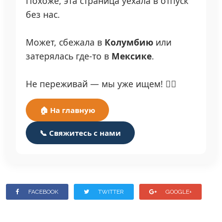
Похоже, эта страница уехала в отпуск
без нас.
Может, сбежала в
Колумбию
или
затерялась где-то в
Мексике
.
Не переживай — мы уже ищем! 🕵️‍♂️
🏠 На главную
📞 Свяжитесь с нами
FACEBOOK
TWITTER
GOOGLE+