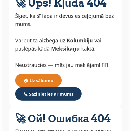
🚀 Ups! Kļūda 404
Šķiet, ka šī lapa ir devusies ceļojumā bez
mums.
Varbūt tā aizbēga uz
Kolumbiju
vai
paslēpās kādā
Meksikāņu
kaktā.
Neuztraucies — mēs jau meklējam! 🕵️‍♂️
🏠 Uz sākumu
📞 Sazinieties ar mums
🚀 Ой! Ошибка 404