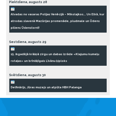
Piektdiena,
augusts
28
Atvadas no vasaras Polijas Venēcijā – Mikolajkos... Un Elkā, kur
atrodas slavenā Mazūrijas promenāde, pludmale un Ūdens
piliens Ūdenstornī!
Sestdiena,
augusts
29
15. ikgadējā krāšņā zirgu un dabas izrāde «Klajumu kumeļu
rotaļas» un brīnišķīgais Līvānu ķiploks
Svētdiena,
augusts
30
Delfinārijs, Jūras muzejs un atpūta HBH Palanga