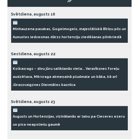
Svētdiena,
augusts
16
Minhauzena pasakas, Gogelmogels, majestātiskā Bīriņu pils un
Auпustes iedvesmas dārzs hortenziju ziedēšanas pilnbriedā
Sestdiena,
augusts
22
Kolkasrags – divu jūru satikšanās vieta... Varavīksnes foreļu
audzētava, Mērsraga akmeņainā pludmale un bāka, kā arī
Jūraszvaigznes Dievmātes baznīca
Svētdiena,
augusts
23
Augusts un Hortenzijas, vizināšanās ar laivu pa Cieceres ezeru
un pica neapoliešu gaumē