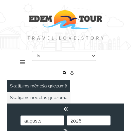
Skatījums mēneša griezumā
Skatījums nedēļas griezumā