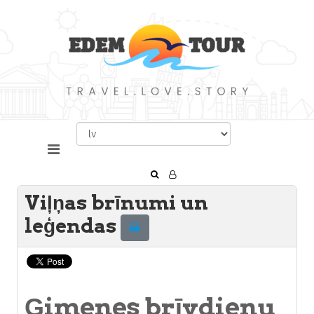
Viļņas brīnumi un
leģendas
Ģimenes brīvdienu