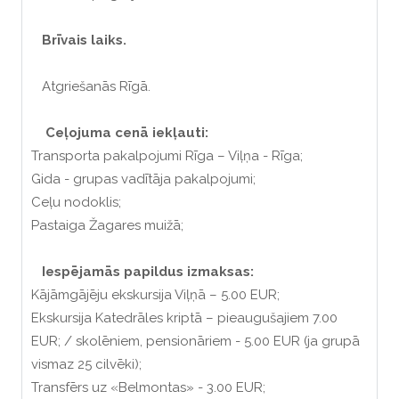
Brīvais laiks.
Atgriešanās Rīgā.
Ceļojuma cenā iekļauti:
Transporta pakalpojumi Rīga – Viļņa - Rīga;
Gida - grupas vadītāja pakalpojumi;
Ceļu nodoklis;
Pastaiga Žagares muižā;
Iespējamās papildus izmaksas:
Kājāmgājēju ekskursija Viļņā – 5.00 EUR;
Ekskursija Katedrāles kriptā – pieaugušajiem 7.00
EUR; / skolēniem, pensionāriem - 5.00 EUR (ja grupā
vismaz 25 cilvēki);
Transfērs uz «Belmontas» - 3.00 EUR;