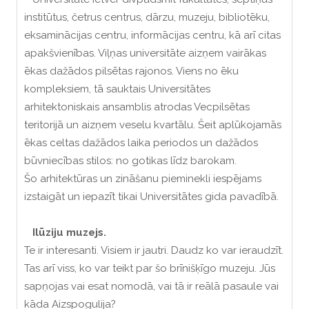
institūtus, četrus centrus, dārzu, muzeju, bibliotēku,
eksaminācijas centru, informācijas centru, kā arī citas
apakšvienības. Viļņas universitāte aizņem vairākas
ēkas dažādos pilsētas rajonos. Viens no ēku
kompleksiem, tā sauktais Universitātes
arhitektoniskais ansamblis atrodas Vecpilsētas
teritorijā un aizņem veselu kvartālu. Šeit aplūkojamās
ēkas celtas dažādos laika periodos un dažādos
būvniecības stilos: no gotikas līdz barokam.
Šo arhitektūras un zināšanu pieminekli iespējams
izstaigāt un iepazīt tikai Universitātes gida pavadībā.
Ilūziju muzejs.
Te ir interesanti. Visiem ir jautri. Daudz ko var ieraudzīt.
Tas arī viss, ko var teikt par šo brīnišķīgo muzeju. Jūs
sapņojas vai esat nomodā, vai tā ir reālā pasaule vai
kāda Aizspogulija?