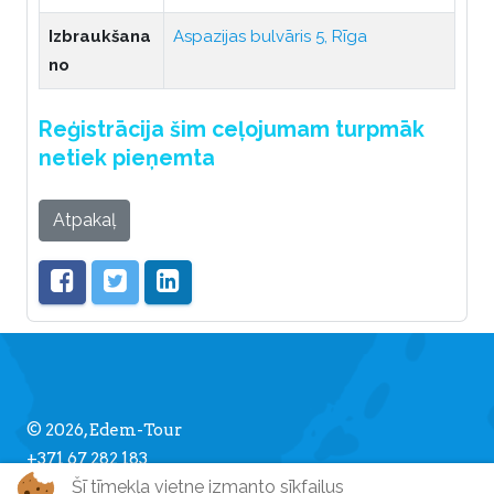
Izbraukšana
Aspazijas bulvāris 5, Rīga
no
Reģistrācija šim ceļojumam turpmāk
netiek pieņemta
Atpakaļ
© 2026, Edem-Tour
+371 67 282 183
Šī tīmekļa vietne izmanto sīkfailus
info [] edemtour.lv