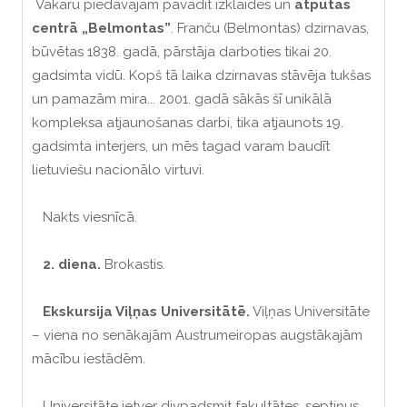
Vakaru piedāvājam pavadīt izklaides un
atpūtas
centrā „Belmontas”
. Franču (Belmontas) dzirnavas,
būvētas 1838. gadā, pārstāja darboties tikai 20.
gadsimta vidū. Kopš tā laika dzirnavas stāvēja tukšas
un pamazām mira... 2001. gadā sākās šī unikālā
kompleksa atjaunošanas darbi, tika atjaunots 19.
gadsimta interjers, un mēs tagad varam baudīt
lietuviešu nacionālo virtuvi.
Nakts viesnīcā.
2. diena.
Brokastis.
Ekskursija Viļņas Universitātē.
Viļņas Universitāte
– viena no senākajām Austrumeiropas augstākajām
mācību iestādēm.
Universitāte ietver divpadsmit fakultātes, septiņus