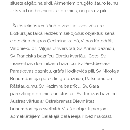
siluets atgādina sirdi. Akmeņiem bruģēto šauro ieliņu
tīkls ved no baznīcas uz baznīcu, no pils uz pili.
Šajās ieliņās iemūžināta visa Lietuvas vēsture.
Ekskursijas laikā redzēsim sekojošus objektus: senā
cietokšņa drupas Ģedimina kalnā, Viļņas Katedrāli,
Valdnieku pili, Viļņas Universitāti, Sv. Annas baznīcu,
Sv. Franciska baznīcu, Ebreju kvartālu, Geto, Sv.
trīsvienības dominikāņu baznīcu, Sv. Piektdienas-
Paraskevas baznīcu, grāfa Hodkeviča pili, Sv. Nikolaja
Brīnumdarītāja pareizticīgo baznīcu, Rātsnamu un
Rātslaukumu, Sv. Kazimira baznīcu, Sv. Gara
pareizticīgo baznīcu un klosteri, Sv. Terezas baznīcu,
Austras vārtus ar Ostrabramas Dievmātes
brīnumdarītājas svētbildi. Visi šie objekti pieejami
apmeklētājiem (lielākajā daļā ieeja ir bez maksas).