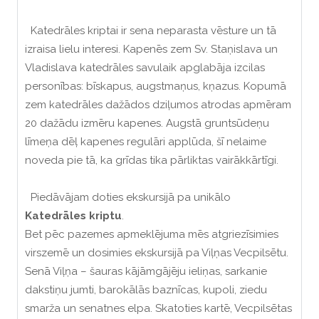
Katedrāles kriptai ir sena neparasta vēsture un tā
izraisa lielu interesi. Kapenēs zem Sv. Staņislava un
Vladislava katedrāles savulaik apglabāja izcilas
personības: bīskapus, augstmaņus, kņazus. Kopumā
zem katedrāles dažādos dziļumos atrodas apmēram
20 dažādu izmēru kapenes. Augstā gruntsūdeņu
līmeņa dēļ kapenes regulāri applūda, šī nelaime
noveda pie tā, ka grīdas tika pārliktas vairākkārtīgi.
Piedāvājam doties ekskursijā pa unikālo
Katedrāles kriptu
.
Bet pēc pazemes apmeklējuma mēs atgriezīsimies
virszemē un dosimies ekskursijā pa Viļņas Vecpilsētu.
Senā Viļņa – šauras kājāmgājēju ieliņas, sarkanie
dakstiņu jumti, barokālās baznīcas, kupoli, ziedu
smarža un senatnes elpa. Skatoties kartē, Vecpilsētas