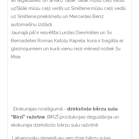
arī iegādāties, un antīko Tālāk Tālāk mūsu ceļš vedīs
uzTālāk mūsu ceļš vedīs uz Smiltene.mūsu ceļš vedīs
uz Smiltene.priekšmetu un Mercedes Benz
automašīnu izstādi.
Jaunajā pilī ir iesvētīta Lurdas Dievmātes un Sv.
Bernadetes Romas Katoļu Kapela, kura ir bagāta ar
gleznojumiem un kurā vienu reizi mēnesī notiek Sv.
Mise.
Ekskursijas noslēgumā -
dzirkstošo bērzu sulu
“Birzī” ražotne
. BIRZĪ produkcijas degustācija un
ekskursija dzirkstošo bērzu sulu ražotnē.
Labanovsku ģimenē jau sen dzer bērzu sulas.