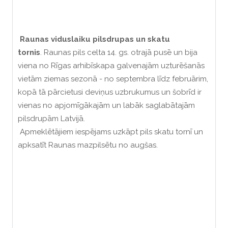
Raunas viduslaiku pilsdrupas un skatu
tornis
. Raunas pils celta 14. gs. otrajā pusē un bija
viena no Rīgas arhibīskapa galvenajām uzturēšanās
vietām ziemas sezonā - no septembra līdz februārim,
kopā tā pārcietusi deviņus uzbrukumus un šobrīd ir
vienas no apjomīgākajām un labāk saglabātajām
pilsdrupām Latvijā.
Apmeklētājiem iespējams uzkāpt pils skatu tornī un
apksatīt Raunas mazpilsētu no augšаs.