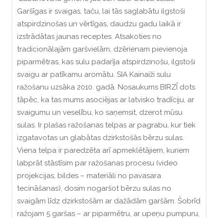
Garšīgas ir svaigas, taču, lai tās saglabātu ilgstoši
atspirdzinošas un vērtīgas, daudzu gadu laikā ir
izstrādātas jaunas receptes. Atsakoties no
tradicionālajām garšvielām, dzērienam pievienoja
piparmētras, kas sulu padarīja atspirdzinošu, ilgstoši
svaigu ar patīkamu aromātu. SIA Kainaiži sulu
ražošanu uzsāka 2010. gadā. Nosaukums BIRZĪ dots
tāpēc, ka tas mums asociējas ar latvisko tradīciju, ar
svaigumu un veselību, ko saņemsit, dzerot mūsu
sulas. Ir plašas ražošanas telpas ar pagrabu, kur tiek
izgatavotas un glabātas dzirkstošās bērzu sulas.
Viena telpa ir paredzēta arī apmeklētājiem, kuriem
labprāt stāstīsim par ražošanas procesu (video
projekcijas, bildes – materiāli no pavasara
tecināšanas), dosim nogaršot bērzu sulas no
svaigām līdz dzirkstošām ar dažādām garšām. Šobrīd
ražojam 5 garšas – ar piparmētru, ar upeņu pumpuru,