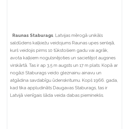
Raunas Staburags
. Latvijas mērogā unikāls
saldūdens kaļķiežu veidojums Raunas upes senlejā,
kurš veidojis pirms 10 tūkstošiem gadu vai agrāk,
avota kaļķiem nogulsnējoties un sacietējot augsnes
virskārtā. Tas ir ap 3,5 m augsts un 17 m plats. Kopā ar
nogāzi Staburags veido gleznainu ainavu un
atgādina savdabīgu ūdenskritumu. Kopš 1966. gada,
kad tika appludināts Daugavas Staburags, tas ir
Latvijā vienīgais šāda veida dabas piemineklis.