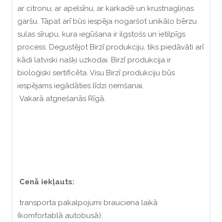
ar citronu, ar apelsīnu, ar karkadē un krustnagliņas
garšu. Tāpat arī būs iespēja nogaršot unikālo bērzu
sulas sīrupu, kura iegūšana ir ilgstošs un ietilpīgs
process. Degustējot Birzī produkciju, tiks piedāvāti arī
kādi latviski našķi uzkodai. Birzī produkcija ir
bioloģiski sertificēta. Visu Birzī produkciju būs
iespējams iegādāties līdzi ņemšanai.
Vakarā atgriešanās Rīgā.
Cenā iekļauts:
transporta pakalpojumi brauciena laikā
(komfortablā autobusā);