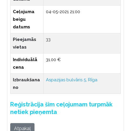
Ceļojuma
04-05-2021 21:00
beigu
datums
Pieejamās
33
vietas
Individuālā
31.00 €
cena
Izbraukšana
Aspazijas bulvāris 5, Rīga
no
Reģistrācija šim ceļojumam turpmāk
netiek pieņemta
Atpakaļ