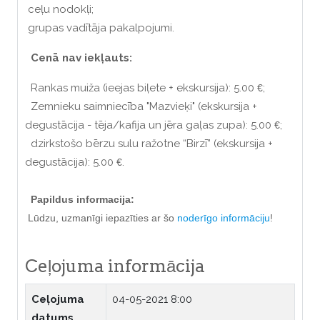
ceļu nodokļi;
grupas vadītāja pakalpojumi.
Cenā nav iekļauts:
Rankas muiža (ieejas biļete + ekskursija): 5.00
;
€
Zemnieku saimniecība "Mazvieķi" (ekskursija +
degustācija - tēja/kafija un jēra gaļas zupa): 5.00
;
€
dzirkstošo bērzu sulu ražotne “Birzī” (ekskursija +
degustācija): 5.00
.
€
Papildus informacija:
Lūdzu, uzmanīgi iepazīties ar šo
noderīgo informāciju
!
Ceļojuma informācija
Ceļojuma
04-05-2021 8:00
datums