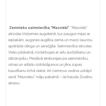
Zemnieku saimniecība "Mazvieķi"
. “Mazvieķi”
atrodas Vidzemes augstienē, kur pauguri mijas ar
ieplakām, augsnes auglība zema un mazo lauciņu
apstrāde dārga un sarežģīta. Saimniecība atrodas
Vieķu pilskalnā, nodarbojas ar aitu audzēšanu un
dārzkopību. Piedāvā ekskursijas pa saimniecību,
vilnas un aitādu izstrādājumus un jēra zupas
baudīšanu brīvā dabā. Arī ciemiņus vedina uzkāpt
savā “Mazvieķu” māju pakalnā – lai bauda Zosēnu
ainavu.