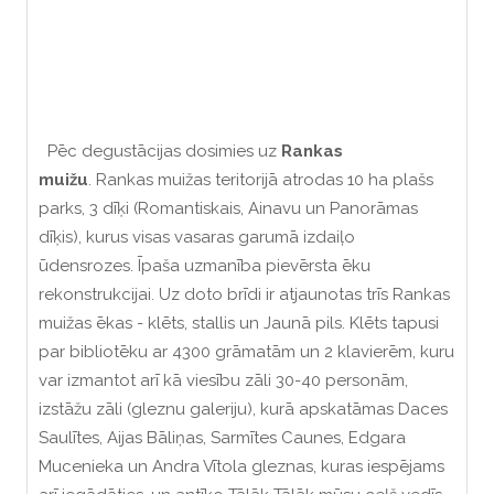
Pēc degustācijas dosimies uz
Rankas
muižu
. Rankas muižas teritorijā atrodas 10 ha plašs
parks, 3 dīķi (Romantiskais, Ainavu un Panorāmas
dīķis), kurus visas vasaras garumā izdaiļo
ūdensrozes. Īpaša uzmanība pievērsta ēku
rekonstrukcijai. Uz doto brīdi ir atjaunotas trīs Rankas
muižas ēkas - klēts, stallis un Jaunā pils. Klēts tapusi
par bibliotēku ar 4300 grāmatām un 2 klavierēm, kuru
var izmantot arī kā viesību zāli 30-40 personām,
izstāžu zāli (gleznu galeriju), kurā apskatāmas Daces
Saulītes, Aijas Bāliņas, Sarmītes Caunes, Edgara
Mucenieka un Andra Vītola gleznas, kuras iespējams