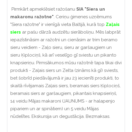
Pirmkārt apmeklēsiet ražošanu
SIA "Siera un
makaronu ražotne"
. Ceriņu ģimenes uzņēmums
"Siera ražotne" ir vienīgā vieta Baltijā, kurā top
Zaļais
siers
ar pašu dārzā audzētu sierāboliņu. Mēs labprāt
iepazīstināsim ar ražotni un cienāsim ar trim beramo
sieru veidiem - Zaļo sieru, sieru ar garšaugiem un
sieru Ķiplociņš, kā arī veselīgo gī sviestu un pikanto
knapsieriņu. Pirmsākumos mūsu ražotnē tapa tikai divi
produkti - Zaļais siers un Zelta (zināms kā gī) sviests,
bet šobrīd piedāvājumā ir jau 23 iecienīti produkti, to
skaitā rīvējamais Zaļais siers, beramais siers Ķiplociņš,
beramais siers ar garšaugiem, pikantais knapsieriņš,
14 veidu Mājas makaroni (JAUNUMS - ar halapenjo
pipariem un ar spinātiem) un 5 veidu Mājas
nūdelītes. Ekskursija un degustācija. Bezmaksas.