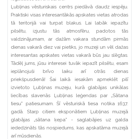
Ļubļinas vēsturiskais centrs piedāvā daudz iespēju.
Praktiski visas interesantākās apskates vietas atrodas
tā teritorijā vai turpat blakus. Lai labāk iepazītu
pilsētu, izjustu tās atmosfēru, padotos tās
valdzinājumam, ar dažām vakara stundām pirmās
dienas vakarā diez vai pietiks, jo muzeji un vēl dažas
interesantas apskates vietas vakarā būs jau slēgtas.
Tādēļ jums, jūsu interesei tuvāk iepazīt pilsētu, esam
ieplānojuši brīvo laiku arī otrās dienas
priekšpusdienā! Šai laikā iesakām apmeklēt pilī
izvietoto Ļubļinas muzeju, kurā glabājas unikālas
liecības slavenās Ļubļinas leģendas par „Sātana
tiesu” patiesumam. Šī vēsturiskā tiesa notika 1637.
gadā. Starp citiem eksponātiem Ļubļinas muzejā
glabājas „sātana ķepa” - saglabājies uz galda
iededzināts tās nospiedums, kas apskatāma muzejā
arī mūsdienās.