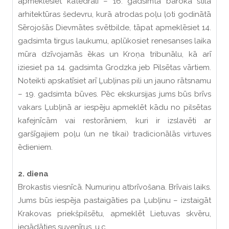
apmeklēsiet katedrāli – 16. gadsimta baroka stila
arhitektūras šedevru, kurā atrodas poļu ļoti godinātā
Sērojošās Dievmātes svētbilde, tāpat apmeklēsiet 14.
gadsimta tirgus laukumu, aplūkosiet renesanses laika
mūra dzīvojamās ēkas un Kroņa tribunālu, kā arī
iziesiet pa 14. gadsimta Grodzka jeb Pilsētas vārtiem.
Noteikti apskatīsiet arī Ļubļinas pili un jauno rātsnamu
– 19. gadsimta būves. Pēc ekskursijas jums būs brīvs
vakars Ļubļinā ar iespēju apmeklēt kādu no pilsētas
kafejnīcām vai restorāniem, kuri ir izslavēti ar
garšīgajiem poļu (un ne tikai) tradicionālās virtuves
ēdieniem.
2. diena
Brokastis viesnīcā. Numuriņu atbrīvošana. Brīvais laiks.
Jums būs iespēja pastaigāties pa Ļubļinu – izstaigāt
Krakovas priekšpilsētu, apmeklēt Lietuvas skvēru,
iegādāties suvenīrus, u.c.