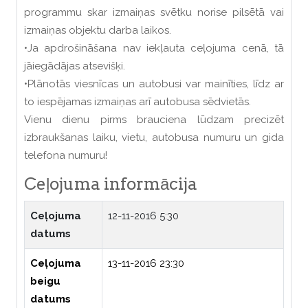
programmu skar izmaiņas svētku norise pilsētā vai
izmaiņas objektu darba laikos.
•Ja apdrošināšana nav iekļauta ceļojuma cenā, tā
jāiegādājas atsevišķi.
•Plānotās viesnīcas un autobusi var mainīties, līdz ar
to iespējamas izmaiņas arī autobusa sēdvietās.
Vienu dienu pirms brauciena lūdzam precizēt
izbraukšanas laiku, vietu, autobusa numuru un gida
telefona numuru!
Ceļojuma informācija
Ceļojuma
12-11-2016 5:30
datums
Ceļojuma
13-11-2016 23:30
beigu
datums