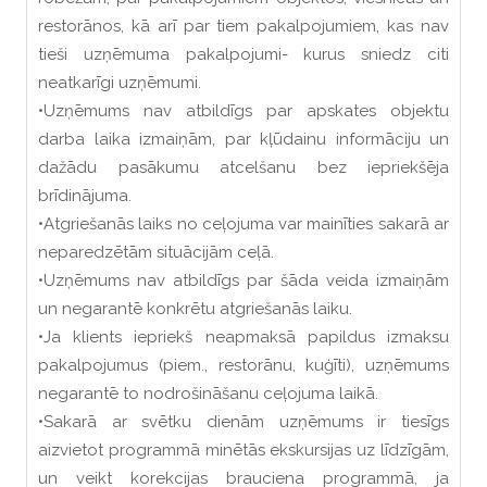
restorānos, kā arī par tiem pakalpojumiem, kas nav
tieši uzņēmuma pakalpojumi- kurus sniedz citi
neatkarīgi uzņēmumi.
•Uzņēmums nav atbildīgs par apskates objektu
darba laika izmaiņām, par kļūdainu informāciju un
dažādu pasākumu atcelšanu bez iepriekšēja
brīdinājuma.
•Atgriešanās laiks no ceļojuma var mainīties sakarā ar
neparedzētām situācijām ceļā.
•Uzņēmums nav atbildīgs par šāda veida izmaiņām
un negarantē konkrētu atgriešanās laiku.
•Ja klients iepriekš neapmaksā papildus izmaksu
pakalpojumus (piem., restorānu, kuģīti), uzņēmums
negarantē to nodrošināšanu ceļojuma laikā.
•Sakarā ar svētku dienām uzņēmums ir tiesīgs
aizvietot programmā minētās ekskursijas uz līdzīgām,
un veikt korekcijas brauciena programmā, ja