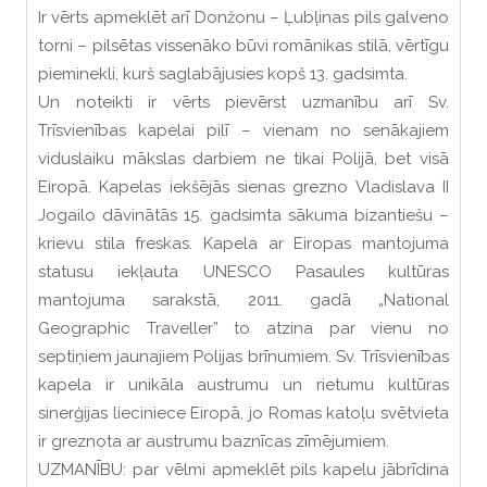
Ir vērts apmeklēt arī Donžonu – Ļubļinas pils galveno
torni – pilsētas vissenāko būvi romānikas stilā, vērtīgu
pieminekli, kurš saglabājusies kopš 13. gadsimta.
Un noteikti ir vērts pievērst uzmanību arī Sv.
Trīsvienības kapelai pilī – vienam no senākajiem
viduslaiku mākslas darbiem ne tikai Polijā, bet visā
Eiropā. Kapelas iekšējās sienas grezno Vladislava II
Jogailo dāvinātās 15. gadsimta sākuma bizantiešu –
krievu stila freskas. Kapela ar Eiropas mantojuma
statusu iekļauta UNESCO Pasaules kultūras
mantojuma sarakstā, 2011. gadā „National
Geographic Traveller” to atzina par vienu no
septiņiem jaunajiem Polijas brīnumiem. Sv. Trīsvienības
kapela ir unikāla austrumu un rietumu kultūras
sinerģijas lieciniece Eiropā, jo Romas katoļu svētvieta
ir greznota ar austrumu baznīcas zīmējumiem.
UZMANĪBU: par vēlmi apmeklēt pils kapelu jābrīdina