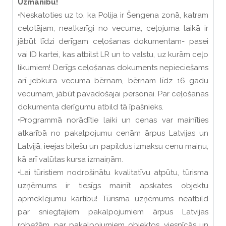
Uzmanību!
•Neskatoties uz to, ka Polija ir Šengena zonā, katram
ceļotājam, neatkarīgi no vecuma, ceļojuma laikā ir
jābūt līdzi derīgam ceļošanas dokumentam- pasei
vai ID kartei, kas atbilst LR un to valstu, uz kurām ceļo
likumiem! Derīgs ceļošanas dokuments nepieciešams
arī jebkura vecuma bērnam, bērnam līdz 16 gadu
vecumam, jābūt pavadošajai personai. Par ceļošanas
dokumenta derīgumu atbild tā īpašnieks.
•Programmā norādītie laiki un cenas var mainīties
atkarībā no pakalpojumu cenām ārpus Latvijas un
Latvijā, ieejas biļešu un papildus izmaksu cenu maiņu,
kā arī valūtas kursa izmaiņām.
•Lai tūristiem nodrošinātu kvalitatīvu atpūtu, tūrisma
uzņēmums ir tiesīgs mainīt apskates objektu
apmeklējumu kārtību! Tūrisma uzņēmums neatbild
par sniegtajiem pakalpojumiem ārpus Latvijas
robežām, par pakalpojumiem objektos, viesnīcās un