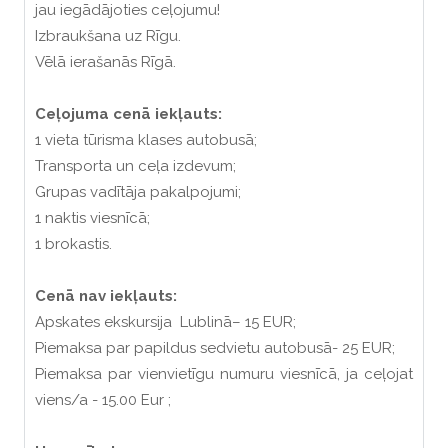
jau iegādājoties ceļojumu!
Izbraukšana uz Rīgu.
Vēlā ierašanās Rīgā.
Ceļojuma cenā iekļauts:
1 vieta tūrisma klases autobusā;
Transporta un ceļa izdevum;
Grupas vadītāja pakalpojumi;
1 naktis viesnīcā;
1 brokastis.
Cenā nav iekļauts:
Apskates ekskursija Lublinā– 15 EUR;
Piemaksa par papildus sedvietu autobusā- 25 EUR;
Piemaksa par vienvietīgu numuru viesnīcā, ja ceļojat
viens/a - 15.00 Eur ;