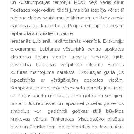
un Austrumpolijas teritoriju. Mūsu ceļš vedīs caur
Podlases vojevodisti, tādēļ jums būs iespēja vērot šī
reģiona dabas skaistumu, jo šķērsosim arī Biebrzanski
nacionālā parka teritoriju. Polijas teritorijā pa ceļam
ieplānota arī pusdienu pauze.
Ierašanās Ļubļanā. Iekārtošanās viesnīcā. Ekskursiju
programma: Ļubļanas vēsturiskā centra apskates
ekskursija kājām vietējā krieviski runājošā gida
pavadībā. Ļubļanas vecpilsēta iekļauta Eiropas
kultūras mantojuma sarakstā. Ekskursijas gaitā jūs
iepazīstinās ar vērtīgākajām apskates vietām.
Kompaktā un apburošā Vecpilsēta pārcels jūsu iztēli
uz Polijas karaļu un slavas pilno notikumu senajiem
laikiem. Jūs redzēsiet un iepazīsiet pilsētas galvenos
simbolus –14. gadsimtā gotikas stilā būvētos
Krakovas vārtus, Trinitarskas (visaugstāko pilsētas
būvi) un Gotisko torni, pastaigāsieties pa Jezuītu ielu,