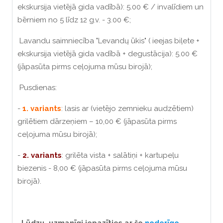
ekskursija vietējā gida vadībā): 5.00 € / invalīdiem un
bērniem no 5 līdz 12 g.v. - 3.00 €;
Lavandu saimniecība "Levandų ūkis" ( ieejas biļete +
ekskursija vietējā gida vadībā + degustācija): 5.00 €
(jāpasūta pirms ceļojuma mūsu birojā);
Pusdienas:
-
1. variants
: lasis ar (vietējo zemnieku audzētiem)
grilētiem dārzeņiem – 10,00 € (jāpasūta pirms
ceļojuma mūsu birojā);
-
2. variants
: grilēta vista + salātiņi + kartupeļu
biezenis - 8,00 € (jāpasūta pirms ceļojuma mūsu
birojā).