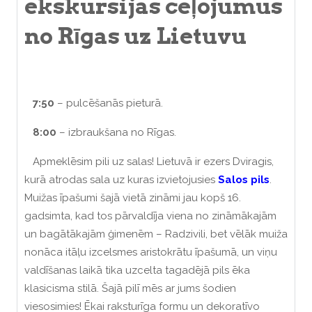
ekskursijas ceļojumus
no Rīgas uz Lietuvu
7:50
– pulcēšanās pieturā.
8:00
– izbraukšana no Rīgas.
Apmeklēsim pili uz salas! Lietuvā ir ezers Dviragis,
kurā atrodas sala uz kuras izvietojusies
Salos pils
.
Muižas īpašumi šajā vietā zināmi jau kopš 16.
gadsimta, kad tos pārvaldīja viena no zināmākajām
un bagātākajām ģimenēm – Radzivili, bet vēlāk muiža
nonāca itāļu izcelsmes aristokrātu īpašumā, un viņu
valdīšanas laikā tika uzcelta tagadējā pils ēka
klasicisma stilā. Šajā pilī mēs ar jums šodien
viesosimies! Ēkai raksturīga formu un dekoratīvo