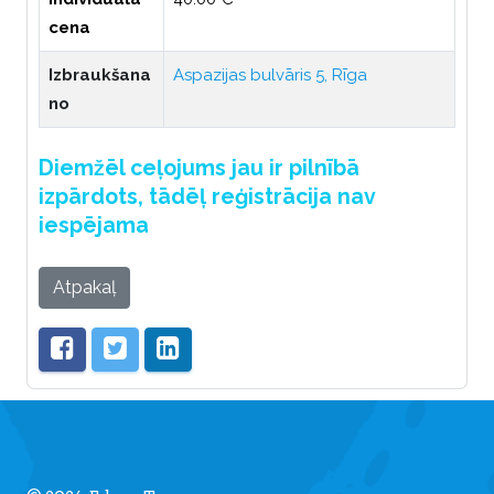
cena
Izbraukšana
Aspazijas bulvāris 5, Rīga
no
Diemžēl ceļojums jau ir pilnībā
izpārdots, tādēļ reģistrācija nav
iespējama
Atpakaļ