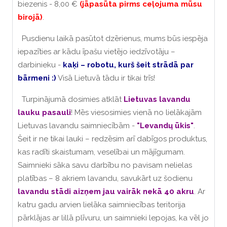
biezenis - 8,00 €
(jāpasūta pirms ceļojuma mūsu
birojā)
.
Pusdienu laikā pasūtot dzērienus, mums būs iespēja
iepazīties ar kādu īpašu vietējo iedzīvotāju –
darbinieku -
kaķi – robotu, kurš šeit strādā par
bārmeni :)
Visā Lietuvā tādu ir tikai trīs!
Turpinājumā dosimies atklāt
Lietuvas lavandu
lauku pasauli
! Mēs viesosimies vienā no lielākajām
Lietuvas lavandu saimniecībām -
"Levandų ūkis"
.
Šeit ir ne tikai lauki – redzēsim arī dabīgos produktus,
kas radīti skaistumam, veselībai un mājīgumam.
Saimnieki sāka savu darbību no pavisam nelielas
platības – 8 akriem lavandu, savukārt uz šodienu
lavandu stādi aizņem jau vairāk nekā 40 akru
. Ar
katru gadu arvien lielāka saimniecības teritorija
pārklājas ar lillā plīvuru, un saimnieki lepojas, ka vēl jo