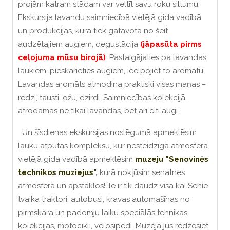
projām katram stādam var veltīt savu roku siltumu.
Ekskursija lavandu saimniecībā vietējā gida vadībā
un produkcijas, kura tiek gatavota no šeit
audzētajiem augiem, degustācija
(jāpasūta pirms
ceļojuma mūsu birojā)
. Pastaigājaties pa lavandas
laukiem, pieskarieties augiem, ieelpojiet to aromātu.
Lavandas aromāts atmodina praktiski visas maņas –
redzi, tausti, ožu, dzirdi. Saimniecības kolekcijā
atrodamas ne tikai lavandas, bet arī citi augi.
Un šīsdienas ekskursijas noslēgumā apmeklēsim
lauku atpūtas kompleksu, kur nesteidzīgā atmosfērā
vietējā gida vadībā apmeklēsim
muzeju "Senovinės
technikos muziejus"
,
kurā nokļūsim senatnes
atmosfērā un apstākļos! Te ir tik daudz visa kā! Senie
tvaika traktori, autobusi, kravas automašīnas no
pirmskara un padomju laiku speciālās tehnikas
kolekcijas, motocikli, velosipēdi. Muzejā jūs redzēsiet