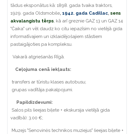
tādus eksponātus kā: 1898. gada tvaika traktors,
1929. gada Oldsmobile
,
1942. gada Cadillac
,
sens
akvalangistu tērps
, kā arī greznie GAZ 13 un GAZ 14
"Čaika" un vēl daudz ko citu iepazīsim no vietējā gida
informatīvajiem un izklaidējošajiem stāstiem
pastaigājoties pa kompleksu.
Vakarā atgriešanās Rīgā.
Ceļojuma cenā iekļauts:
transfers ar tūristu klases autobusu;
grupas vadītāja pakalpojumi.
Papildizdevumi:
Salos pils (ieejas biļete + ekskursija vietējā gida
vadībā): 3.00 €;
Muzejs "Senovinės technikos muziejus" (ieejas biļete +