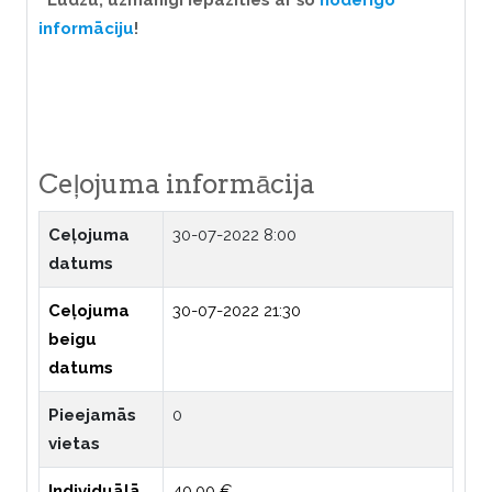
Lūdzu, uzmanīgi iepazīties ar šo
noderīgo
informāciju
!
Ceļojuma informācija
Ceļojuma
30-07-2022 8:00
datums
Ceļojuma
30-07-2022 21:30
beigu
datums
Pieejamās
0
vietas
Individuālā
40.00 €