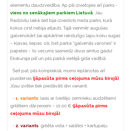
elementu daudzveidība. Ap pili izvietojies arī parks -
viens no senākajiem parkiem Lietuvā
. Jau
Radzivilu laikā šeit bija izveidots meža parks, kurā
kokus cirst nebija atļauts. Tajā vienmēr augušas
galvenokārt šai apkārtnei raksturīgo lapu koku sugas
– kļavas, liepas, oši, bet parka “galvenās varones” ir
papeles – to vecums sasniedz divus simtus gadu!
Ekskursija pilī un pils parkā vietējā gida vadībā.
Šeit pat, pils kompleksā, mums ieplānotas arī
pusdienas
(jāpasūta pirms ceļojuma mūsu birojā)
.
Jūsu izvēlei tiek piedāvāti divi varianti:
-
1. variants
: lasis ar (vietējo zemnieku audzētiem)
grilētiem dārzeņiem – 10,00 €
(jāpasūta pirms
ceļojuma mūsu birojā)
;
-
2. variants
: grilēta vista + salātiņi + kartupeļu