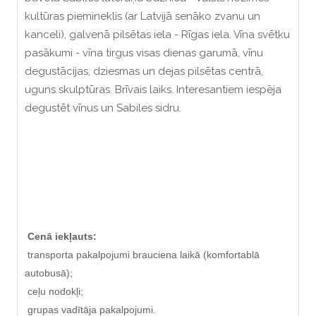
kultūras piemineklis (ar Latvijā senāko zvanu un
kanceli), galvenā pilsētas iela - Rīgas iela. Vīna svētku
pasākumi - vīna tirgus visas dienas garumā, vīnu
degustācijas, dziesmas un dejas pilsētas centrā,
uguns skulptūras. Brīvais laiks. Interesantiem iespēja
degustēt vīnus un Sabiles sidru.
Cenā iekļauts:
transporta pakalpojumi brauciena laikā (komfortablā
autobusā);
ceļu nodokļi;
grupas vadītāja pakalpojumi.