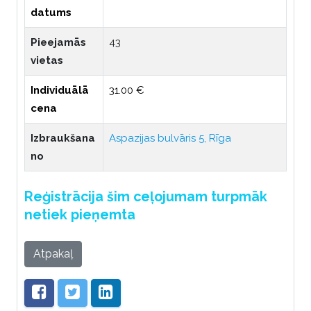
datums
Pieejamās
43
vietas
Individuālā
31.00 €
cena
Izbraukšana
Aspazijas bulvāris 5, Rīga
no
Reģistrācija šim ceļojumam turpmāk
netiek pieņemta
Atpakaļ