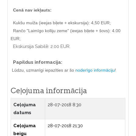
Cenā nav iekļauts:
Kukšu muiža (
ieejas biļete + ekskursija
): 4,50 EUR;
Rančo "Laimīgo kolliju zeme" (ieejas biļete + šovs): 4.00
EUR;
Ekskursija Sabilē: 2.00 EUR.
Papildus informacija:
Lūdzu, uzmanīgi iepazīties ar šo
noderīgo informāciju
!
Ceļojuma informācija
Ceļojuma
28-07-2018 8:30
datums
Ceļojuma
28-07-2018 21:30
beigu