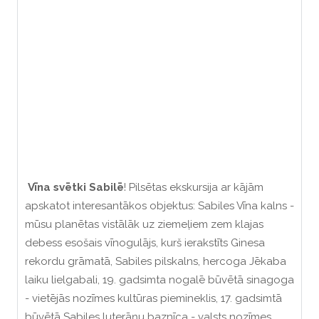
Vīna svētki Sabilē
! Pilsētas ekskursija ar kājām
apskatot interesantākos objektus: Sabiles Vīna kalns -
mūsu planētas vistālāk uz ziemeļiem zem klajas
debess esošais vīnogulājs, kurš ierakstīts Ginesa
rekordu grāmatā, Sabiles pilskalns, hercoga Jēkaba
laiku lielgabali, 19. gadsimta nogalē būvētā sinagoga
- vietējās nozīmes kultūras piemineklis, 17. gadsimtā
būvētā Sabiles luterāņu baznīca - valsts nozīmes