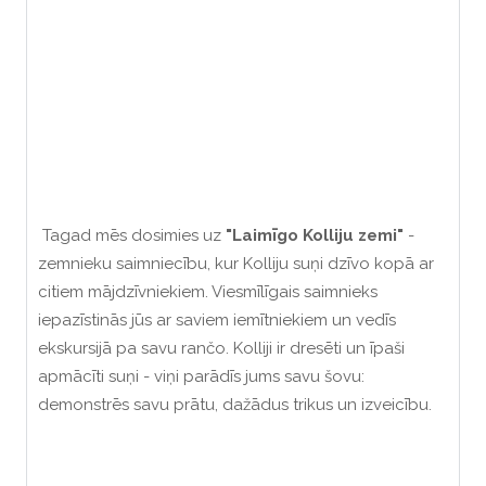
Tagad mēs dosimies uz
"Laimīgo Kolliju zemi"
-
zemnieku saimniecību, kur Kolliju suņi dzīvo kopā ar
citiem mājdzīvniekiem. Viesmīlīgais saimnieks
iepazīstinās jūs ar saviem iemītniekiem un vedīs
ekskursijā pa savu rančo. Kolliji ir dresēti un īpaši
apmācīti suņi - viņi parādīs jums savu šovu:
demonstrēs savu prātu, dažādus trikus un izveicību.