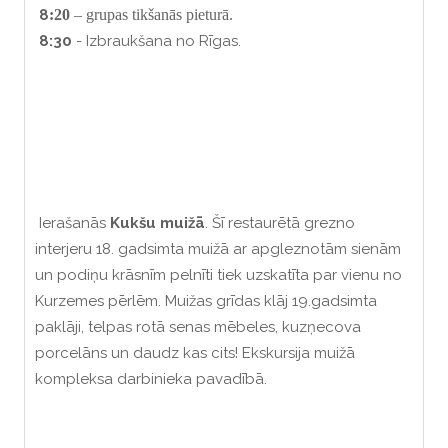
8
:20
–
grupas tikšanās pieturā
.
8:30
- Izbraukšana no Rīgas.
Ierašanās
Kukšu muižā
. Šī restaurētā grezno
interjeru 18. gadsimta muižā ar apgleznotām sienām
un podiņu krāsnīm pelnīti tiek uzskatīta par vienu no
Kurzemes pērlēm. Muižas grīdas klāj 19.gadsimta
paklāji, telpas rotā senas mēbeles, kuzņecova
porcelāns un daudz kas cits! Ekskursija muižā
kompleksa darbinieka pavadībā.