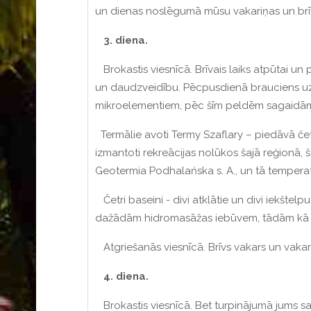
un dienas noslēgumā mūsu vakariņas un brīva
3. diena.
Brokastis viesnīcā. Brīvais laiks atpūtai un
un daudzveidību. Pēcpusdienā brauciens uz t
mikroelementiem, pēc šīm peldēm sagaidāms 
Termālie avoti Termy Szaflary – piedāvā čet
izmantoti rekreācijas nolūkos šajā reģionā,
Geotermia Podhalańska s. A., un tā temperat
Četri baseini - divi atklātie un divi iekštelp
dažādām hidromasāžas iebūvem, tādām kā ūde
Atgriešanās viesnīcā. Brīvs vakars un vakar
4. diena.
Brokastis viesnīcā. Bet turpinājumā jums s