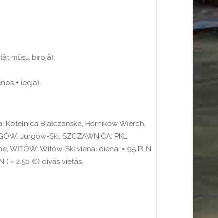
tāt mūsu birojā);
nos + ieeja).
a, Kotelnica Białczańska, Horników Wierch,
RGÓW: Jurgów-Ski, SZCZAWNICA: PKL
, WITÓW: Witów-Ski vienai dienai = 95 PLN
 ( ~ 2.50 €) divās vietās.