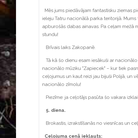
Mēs jums piedāvājam fantastisku ziemas pi
ieleju Tatru nacionālā parka teritorijā. Mums
apburošās dabas ainavas. Pa ceļam mežā mūs
stundu!
Brīvais laiks Zakopanē.
Tā kā šo dienu esam iesākuši ar nacionālo ko
nacionālo mūziku "Zapiecek" – kur tiek pasni
ceļojumus un kaut reizi jau bijuši Polijā, un
nacionālo zīmolu!
Piezīme: ja ceļotājs pasūta šo vakara izklai
5. diena.
Brokastis, izrakstīšanās no viesnīcas un ceļ
Ceļojuma cenā iekļauts: