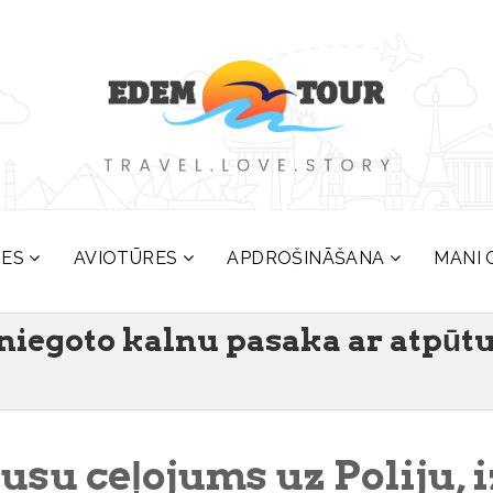
RES
AVIOTŪRES
APDROŠINĀŠANA
MANI 
niegoto kalnu pasaka ar atpūtu
usu ceļojums uz Poliju,