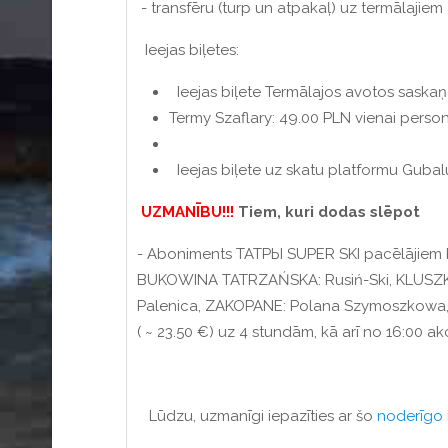
- transfēru (turp un atpakaļ) uz termālajiem
Ieejas biļetes:
Ieejas biļete Termālajos avotos saskaņā 
Termy Szaflary: 49.00 PLN vienai persona
Ieejas biļete uz skatu platformu Gubaluv
UZMANĪBU!!!
Tiem, kuri dodas slēpot
- Aboniments ТАТРЫ SUPER SKI pacēlājiem Po
BUKOWINA TATRZAŃSKA: Rusiń-Ski, KLUSZK
Palenica, ZAKOPANE: Polana Szymoszkowa, 
( ~ 23.50 €) uz 4 stundām, kā arī no 16:00 ak
Lūdzu, uzmanīgi iepazīties ar šo
noderīgo 