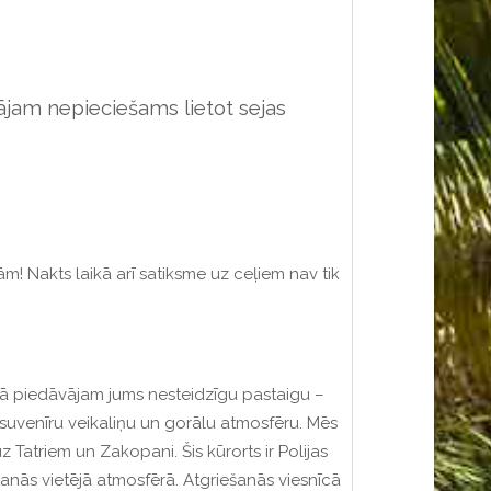
jam nepieciešams lietot sejas
! Nakts laikā arī satiksme uz ceļiem nav tik
kā piedāvājam jums nesteidzīgu pastaigu –
, suvenīru veikaliņu un gorālu atmosfēru. Mēs
Tatriem un Zakopani. Šis kūrorts ir Polijas
ušanās vietējā atmosfērā. Atgriešanās viesnīcā