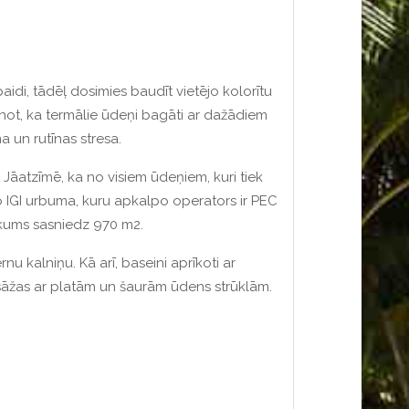
idi, tādēļ dosimies baudīt vietējo kolorītu
not, ka termālie ūdeņi bagāti ar dažādiem
 un rutīnas stresa.
Jāatzīmē, ka no visiem ūdeņiem, kuri tiek
o IGI urbuma, kuru apkalpo operators ir PEC
ukums sasniedz 970 m2.
nu kalniņu. Kā arī, baseini aprīkoti ar
sāžas ar platām un šaurām ūdens strūklām.