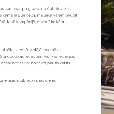
anās kamanās pa gleznaino Čoholovskas
īgas kamanas, lai ceļojuma laikā varam baudīt
ībā, labā kompānijā, pavadīsim kādu
pilsētas centrā, vietējā tavernā ar
taropolskas receptēm. Visi, kas iecienījuši
ru nešauboties var nodēvēt par šīs valsts
līdzņemšanai izbraukšanas dienā.