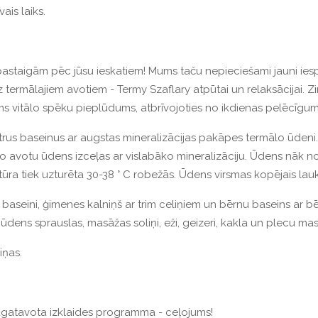
is laiks.
 pastaigām pēc jūsu ieskatiem! Mums taču nepieciešami jauni iespa
ermālajiem avotiem - Termy Szaflary atpūtai un relaksācijai. Zi
vitālo spēku pieplūdums, atbrīvojoties no ikdienas pelēcīguma
rus baseinus ar augstas mineralizācijas pakāpes termālo ūdeni. 
 šo avotu ūdens izceļas ar vislabāko mineralizāciju. Ūdens nāk n
ūra tiek uzturēta 30-38 ° C robežās. Ūdens virsmas kopējais la
u baseini, ģimenes kalniņš ar trim celiņiem un bērnu baseins ar bēr
ns sprauslas, masāžas soliņi, eži, geizeri, kakla un plecu ma
iņas.
agatavota izklaides programma - ceļojums!