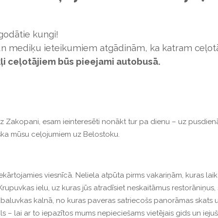
odātie kungi!
un mediķu ieteikumiem atgādinām, ka katram ceļotā
kļi ceļotājiem būs pieejami autobusā.
Zakopani, esam ieinteresēti nonākt tur pa dienu – uz pusdienām
tiska mūsu ceļojumiem uz Belostoku.
ārtojamies viesnīcā. Neliela atpūta pirms vakariņām, kuras lai
Krupuvkas ielu, uz kuras jūs atradīsiet neskaitāmus restorāniņus
ubaluvkas kalnā, no kuras paveras satriecošs panorāmas skats uz 
ls – lai ar to iepazītos mums nepieciešams vietējais gids un iej