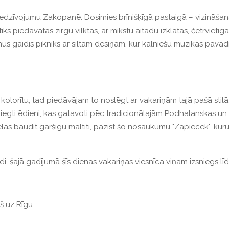
edzīvojumu Zakopanē. Dosimies brīnišķīgā pastaigā – vizināš
 tiks piedāvātas zirgu vilktas, ar mīkstu aitādu izklātas, četrviet
 gaidīs pikniks ar siltam desiņam, kur kalniešu mūzikas pavad
lorītu, tad piedāvājam to noslēgt ar vakariņām tajā pašā stilā, 
egti ēdieni, kas gatavoti pēc tradicionālajām Podhalanskas un S
 vēlas baudīt garšīgu maltīti, pazīst šo nosaukumu "Zapiecek", ku
di, šajā gadījumā šīs dienas vakariņas viesnīca viņam izsniegs 
š uz Rīgu.