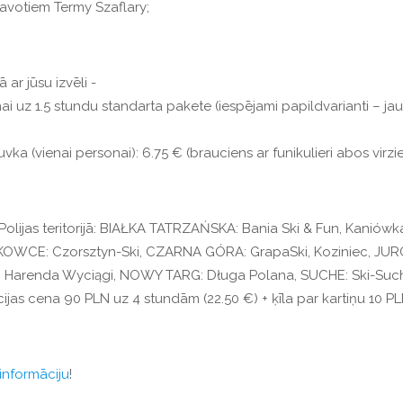
 avotiem Termy Szaflary;
ar jūsu izvēli -
i uz 1.5 stundu standarta pakete (iespējami papildvarianti – jau
ka (vienai personai): 6.75 € (brauciens ar funikulieri abos virzie
lijas teritorijā: BIAŁKA TATRZAŃSKA: Bania Ski & Fun, Kaniówk
OWCE: Czorsztyn-Ski, CZARNA GÓRA: GrapaSki, Koziniec, JU
Harenda Wyciągi, NOWY TARG: Długa Polana, SUCHE: Ski-Suche
cijas cena 90 PLN uz 4 stundām (22.50 €) + ķīla par kartiņu 10 PLN
informāciju
!