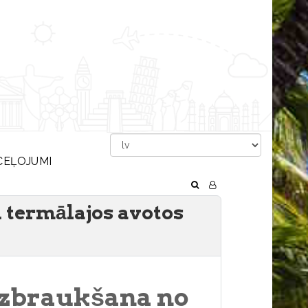
CEĻOJUMI
 termālajos avotos
 izbraukšana no