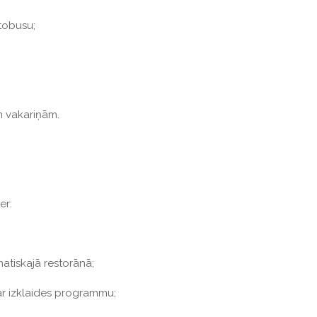
tobusu;
un vakariņām.
er:
matiskajā restorānā;
ar izklaides programmu;