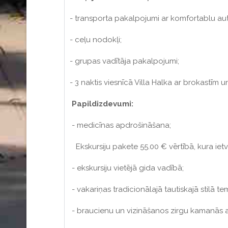
- transporta pakalpojumi ar komfortablu au
- ceļu nodokļi;
- grupas vadītāja pakalpojumi;
- 3 naktis viesnīcā Villa Halka ar brokastīm 
Papildizdevumi:
- medicīnas apdrošināšana;
Ekskursiju pakete 55.00 € vērtībā, kura ietv
- ekskursiju vietējā gida vadībā;
- vakariņas tradicionālajā tautiskajā stilā te
- braucienu un vizināšanos zirgu kamanās 