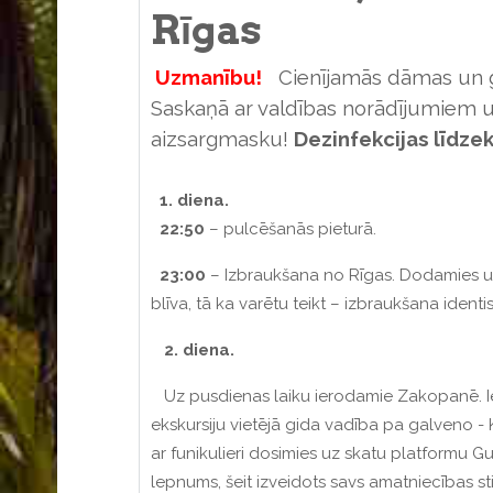
Rīgas
Uzmanību!
Cienījamās dāmas un g
Saskaņā ar valdības norādījumiem 
aizsargmasku!
Dezinfekcijas līdze
1. diena.
22:50
– pulcēšanās pieturā.
23:00
– Izbraukšana no Rīgas. Dodamies uz 
blīva, tā ka varētu teikt – izbraukšana iden
2. diena.
Uz pusdienas laiku ierodamie Zakopanē. Iek
ekskursiju vietējā gida vadība pa galveno - 
ar funikulieri dosimies uz skatu platformu G
lepnums, šeit izveidots savs amatniecības sti