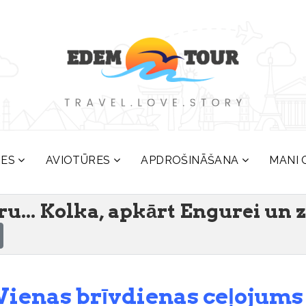
RES
AVIOTŪRES
APDROŠINĀŠANA
MANI 
ru... Kolka, apkārt Engurei un z
Vienas brīvdienas ceļojums