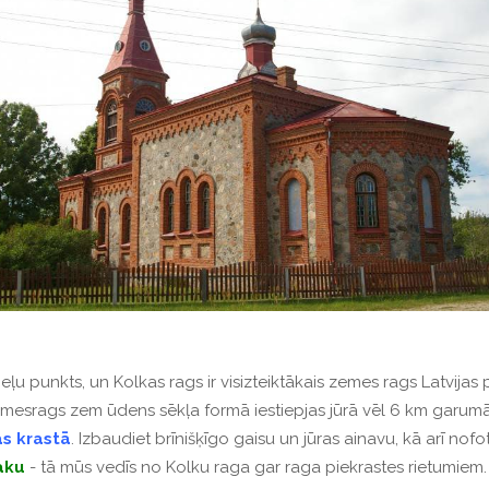
ļu punkts, un Kolkas rags ir visizteiktākais zemes rags Latvijas 
Zemesr
ags zem ūdens sēkļa formā iestiepjas jūrā vēl 6 km garumā
as krastā
.
Izbaudiet brīnišķīgo gaisu un jūras ainavu, kā arī nofo
aku
- tā mūs vedīs no Kolku raga gar raga piekrastes rietumiem.