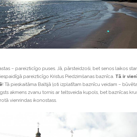
stas – pareizticīgo puses.
Jā, pārsteidzoši, bet senos laikos star
iespaidīgā pareizticīgo Kristus Piedzimšanas baznīca.
Tā
ir vie
ē
!
Tā pieskaitāma Baltijā ļoti izplatītam baznīcu veidam – būvē
gsts akmens zvanu tornis ar teltsveida kupols, bet baznīcas k
 rotā vienrindas ikonostass.