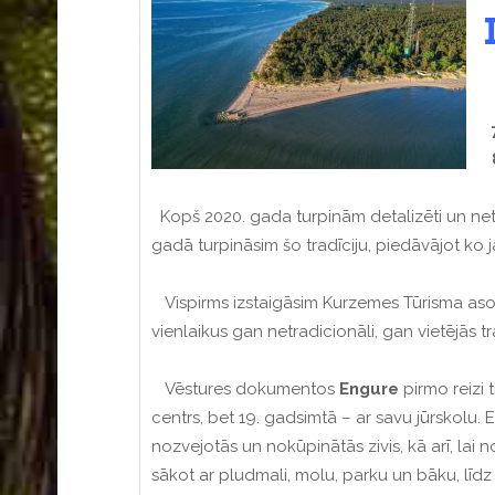
7
8
Kopš 2020. gada turpinām detalizēti un netr
gadā turpināsim šo tradīciju, piedāvājot ko
Vispirms izstaigāsim Kurzemes Tūrisma asoc
vienlaikus gan netradicionāli, gan vietējās tra
Vēstures dokumentos
Engure
pirmo reizi 
centrs, bet 19. gadsimtā – ar savu jūrskolu.
E
nozvejotās un nokūpinātās zivis, kā arī, lai
sākot ar pludmali, molu, parku un bāku, līdz