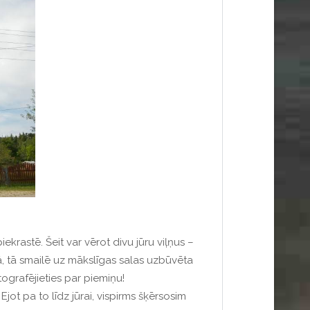
piekrastē.
Šeit var vērot divu jūru viļņus –
, tā smailē uz mākslīgas salas uzbūvēta
tografējieties par piemiņu!
Ejot pa to līdz jūrai, vispirms šķērsosim