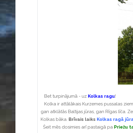
Bet turpinājumā - uz
Kolkas ragu
!
Kolka ir attālākais Kurzemes pussalas zieme
gan atklātās Baltijas jūras, gan Rīgas līča. 
Kolkas bāka.
Brīvais laiks
Kolkas ragā jūr
Šeit m
ēs dosimies arī pastaigā pa
Priežu t