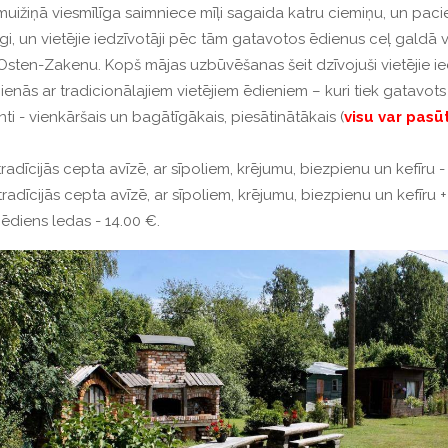
muižiņā viesmīlīga saimniece mīļi sagaida katru ciemiņu, un pac
, un vietējie iedzīvotāji pēc tām gatavotos ēdienus ceļ galdā v
u Osten-Zakenu.
Kopš mājas uzbūvēšanas šeit dzīvojuši vietējie ie
ienās ar tradicionālajiem vietējiem ēdieniem – kuri tiek gatavots 
nti - vienkāršais un bagātīgākais, piesātinātākais (
visu var pasūt
 tradīcijās cepta avīzē, ar sīpoliem, krējumu, biezpienu un kefīru -
ās tradīcijās cepta avīzē, ar sīpoliem, krējumu, biezpienu un kefīr
 ēdiens ledas - 14.00 €.