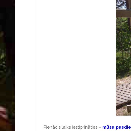
Pienācis l
aiks iestiprināties –
mūsu pusdien