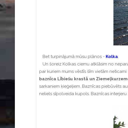
Bet turpinājumā mūsu plānos -
Kolka
.
Un šoreiz Kolkas ciemu atklāsim no nepara
par kuriem mums vēstīs šīm vietām neticami 
baznīca Lībiešu krastā un Ziemeļkurzem
sarkaniem ķieģeļiem.
B
aznīcas piebūvēts au
neliels sīpolveida kupols
.
Baznīcas interjeru