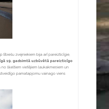
p lībiešu zvejniekiem bija arī pareizticīgie,
nīgā 19. gadsimtā uzbūvētā pareizticīgo
ta no šķeltiem vietējiem laukakmeņiem un
rustveidīgo pamatapjomu vainago viens