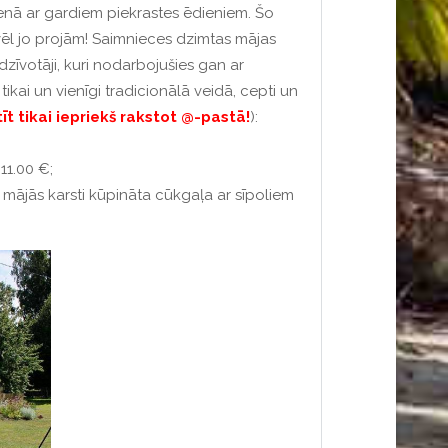
ienā ar gardiem piekrastes ēdieniem.
Šo
ēl jo projām!
Saimnieces dzimtas mājas
dzīvotāji, kuri nodarbojušies gan ar
tikai un vienīgi tradicionālā veidā, cepti un
īt tikai iepriekš rakstot @-pastā!
):
 11.00 €;
u + mājās karsti kūpināta cūkgaļa ar sīpoliem