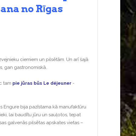
šana no Rīgas
 zvejnieku ciemiem un pilsētām.
Un arī šajā
as, gan gastronomiskā.
ēc tam
pie jūras būs Le déjeuner
-
os Engure bija pazīstama kā manufaktūru
ki, lai
baudītu jūru un sauļotos, tepat
isas galvenās pilsētas apskates vietas –