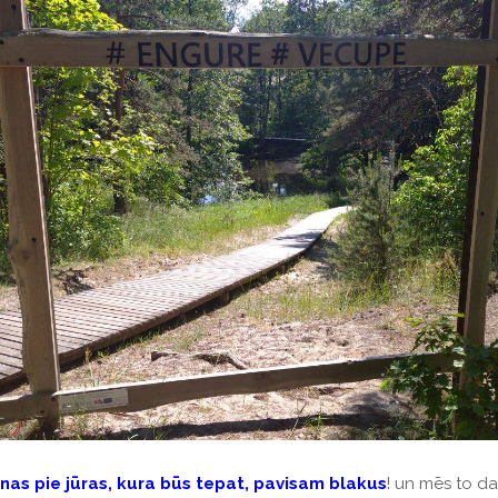
as pie jūras, kura būs tepat, pavisam blakus
!
un mēs to da