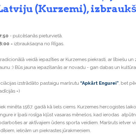
Latviju (Kurzemi), izbrauk
:50
- pulcēšanās pieturvietā.
:00 -
izbraukšaqna no Rīgas.
adicionālā veidā iepazīties ar Kurzemes piekrasti, ar lībiešu un
 jaunu :) Būs jauna iepazīšanās ar novadu - gan dabas un kultūr
iācijas izstrādāto pastaigu maršrutu
“Apkārt Engurei”
, bet p
dīcijās =)
tiek minēta 1567. gadā kā liels ciems.
Kurzemes hercogistes laik
ngure ir īpaši rosīga kļūst vasaras mēnešos, kad ierodas
atpūtnie
 nodarboties ar aktīvajiem ūdens sporta veidiem.
Maršruts ietver v
 dīķiem, ieliņām un piekrastes jūrakmeņiem.