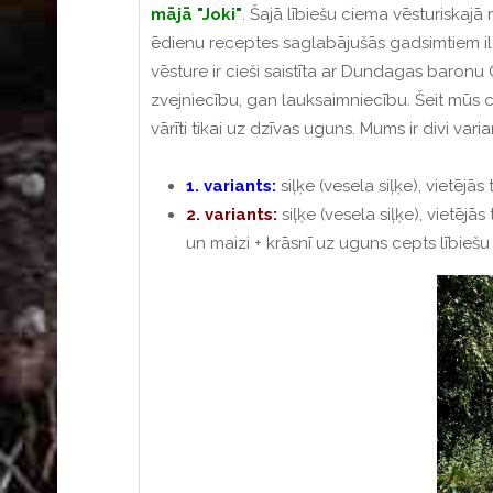
mājā "Joki"
.
Šajā lībiešu ciema
vēsturiskajā
ēdienu receptes saglabājušās gadsimtiem ilgi
vēsture ir cieši saistīta ar Dundagas baron
zvejniecību, gan lauksaimniecību.
Šeit mūs c
vārīti tikai uz dzīvas uguns.
Mums ir divi varia
1. variants:
siļķe (vesela siļķe), vietējās
2. variants:
siļķe (vesela siļķe), vietēj
un maizi + krāsnī uz uguns cepts lībiešu