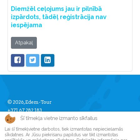
Diemžēl ceļojums jau ir pilnībā
izpārdots, tādēļ reģistrācija nav
iespējama
Atpakaļ
© 2026, Edem-Tour
+371 67 282 183
Šī tīmekļa vietne izmanto sīkfailus
info [] edemtour.lv
Lai šī tīmekļvietne darbotos, tiek izmantotas nepieciešamās
sīkdatnes. Ar Jūsu piekrišanu papildus var tikt izmantotas
Par Edem-Tour