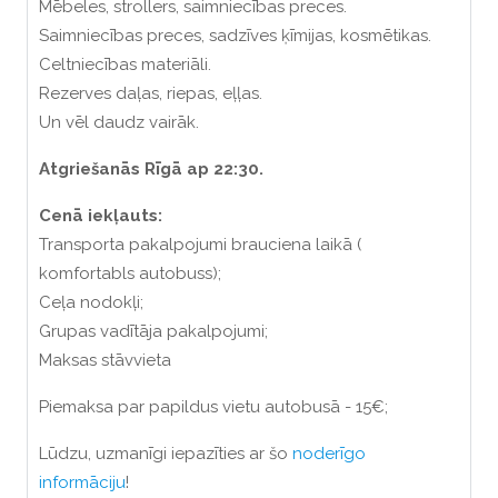
Mēbeles, strollers, saimniecības preces.
Saimniecības preces, sadzīves ķīmijas, kosmētikas.
Celtniecības materiāli.
Rezerves daļas, riepas, eļļas.
Un vēl daudz vairāk.
Atgriešanās Rīgā ap 22:30.
Cenā iekļauts:
Transporta pakalpojumi brauciena laikā (
komfortabls autobuss);
Ceļa nodokļi;
Grupas vadītāja pakalpojumi;
Maksas stāvvieta
Piemaksa par papildus vietu autobusā - 15€;
Lūdzu, uzmanīgi iepazīties ar šo
noderīgo
informāciju
!