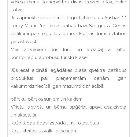
vesela diena, lai iepirktos divas 1reizes lētāk, nekā
Latvijā!
Jūs apmeklēsiet apģērbu tirgu, lielveikalus Aushan ", "
Leroy Merlin "un tirdzniecības bāzi Sel gross. Cenas
patīkami pārsteigs Jūs, un iepirkšanās Jums uzlabos
garastāvokli.
Mēs aizvedīsim Jūs turp un atpakaļ ar siltu,
komfortablu autobusu tūristu klase
Jūs esat aicināti iegādāties plaša spektra dažādus
produktus par pieņemamām cenām, gan
vairumtirdzniecībā, gan mazumtirdzniecībā:
pārtiku, pārtika suņiem un kaķiem.
Vīriešu, sieviešu un bērnu, apģērbi, apavi, apakšveļa
un aksesuāri.
Kažokādas, ādas izstrādājumi, rotaslietas.
Kāzu kleitas, uzvalki, aksesuāri.