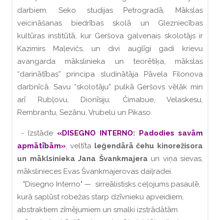
darbiem. Seko studijas Petrogradā, Mākslas
veicināšanas biedrības skolā un Glezniecības
kultūras institūtā, kur Geršova galvenais skolotājs ir
Kazimirs Maļevičs, un divi auglīgi gadi krievu
avangarda mākslinieka un teorētiķa, mākslas
“darinātības” principa sludinātāja Pāvela Filonova
darbnīcā. Savu “skolotāju” pulkā Geršovs vēlāk min
arī Rubļovu, Dionīsiju, Čimabue, Velaskesu,
Rembrantu, Sezānu, Vrubelu un Pikaso.
- Izstāde
«DISEGNO INTERNO: Padodies savām
apmātībām»
, veltīta
leģendārā čehu kinorežisora
un māklsinieka Jana Švankmajera
un viņa sievas,
mākslinieces Evas Švankmajerovas daiļradei.
"Disegno Interno" — sirreālistisks ceļojums pasaulē,
kurā saplūst robežas starp dzīvnieku apveidiem,
abstraktiem zīmējumiem un smalki izstrādātām