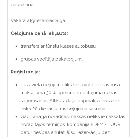
baudīšanai.
Vakarā atgriežamies Rīgā.
Ceļojuma cenā iekļauts:
transfers ar tūristu klases autobusu;
grupas vadītāja pakalpojumi.
Reģistrācija:
Jūsu vieta ceļojumā tiks rezervēta pēc avansa
maksājuma 30 % apmērā no ceļojuma cenas
saņemšanas. Atlikusī daļa jāapmaksā ne vēlāk
nekā 20 dienas pirms ceļojuma sākuma.
Gadījumā, ja norādītās maksas netiks iemaksātas
norādītajos termiņos, kompānija EDEM - TOUR
patur tiesības anulēt Jūsu rezervāciju bez