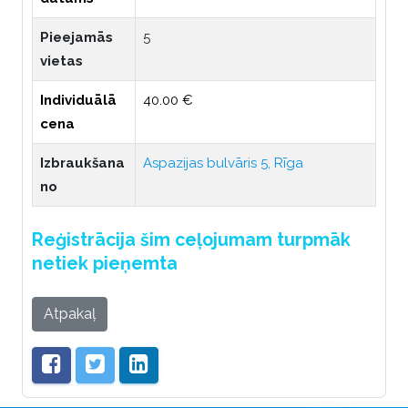
Pieejamās
5
vietas
Individuālā
40.00 €
cena
Izbraukšana
Aspazijas bulvāris 5, Rīga
no
Reģistrācija šim ceļojumam turpmāk
netiek pieņemta
Atpakaļ