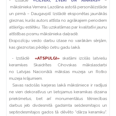
- Izstāde
«CILVĒKI, ZVĒRI UN AINAVAS»
–
mākslinieka Vernera Lazdāna astotā personālizstāde
un pirmā – Daugavpilī. Izstādē eksponētas jaunākās
gleznas, kurās autors attīsta no agrākajiem periodiem
atšķirīgu estētiku. Tās uzskatāmas par kvalitatīvi jaunu
attīstības posmu mākslinieka daiļradē.
Ekspozīciju veido darbu izlase no vairākām sērijām,
kas gleznotas pēdējo četru gadu laikā.
- Izstādē
«ATSPULGI»
skatāmi izcilās latviešu
keramiķes Skaidrītes Cihovskas mākslasdarbi
no Latvijas Nacionālā mākslas muzeja un Rotko
muzeja krājumiem.
Savas radošās karjeras laikā māksliniece ir radījusi
ne vien dekoratīvus un lietojamus keramikas dizaina
priekšmetus, bet arī monumentālus tēlniecības
darbus jeb divdesmitā gadsimta sešdesmitajos un
septiņdesmitajos gados tā dēvēto “dārza keramiku”.