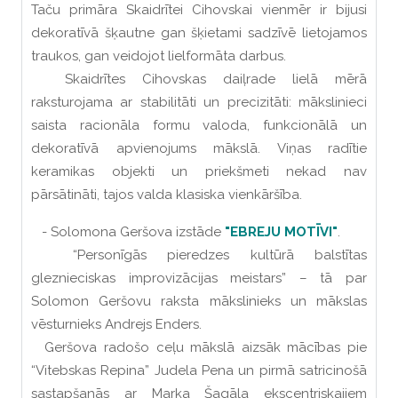
Taču primāra Skaidrītei Cihovskai vienmēr ir bijusi
dekoratīvā šķautne gan šķietami sadzīvē lietojamos
traukos, gan veidojot lielformāta darbus.
Skaidrītes Cihovskas daiļrade lielā mērā
raksturojama ar stabilitāti un precizitāti: mākslinieci
saista racionāla formu valoda, funkcionālā un
dekoratīvā apvienojums mākslā. Viņas radītie
keramikas objekti un priekšmeti nekad nav
pārsātināti, tajos valda klasiska vienkāršība.
- Solomona Geršova izstāde
"EBREJU MOTĪVI"
.
“Personīgās pieredzes kultūrā balstītas
gleznieciskas improvizācijas meistars” – tā par
Solomon Geršovu raksta mākslinieks un mākslas
vēsturnieks Andrejs Enders.
Geršova radošo ceļu mākslā aizsāk mācības pie
“Vitebskas Repina” Judela Pena un pirmā satricinošā
sastapšanās ar Marka Šagāla ekscentriskajiem