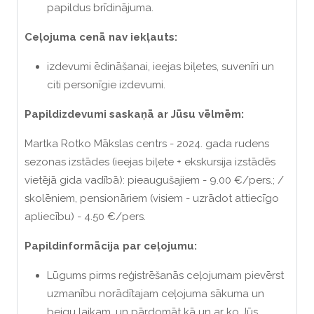
papildus brīdinājuma.
Ceļojuma cenā nav iekļauts:
izdevumi ēdināšanai, ieejas biļetes, suvenīri un
citi personīgie izdevumi.
Papildizdevumi saskaņā ar Jūsu vēlmēm:
Martka Rotko Mākslas centrs - 2024. gada rudens
sezonas izstādes (ieejas biļete + ekskursija izstādēs
vietējā gida vadībā): pieaugušajiem - 9.00 €/pers.; /
skolēniem, pensionāriem (visiem - uzrādot attiecīgo
apliecību) - 4.50 €/pers.
Papildinformācija par ceļojumu:
Lūgums pirms reģistrēšanās ceļojumam pievērst
uzmanību norādītajam ceļojuma sākuma un
beigu laikam, un pārdomāt kā un ar ko Jūs