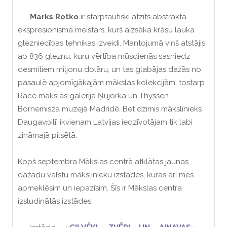
Marks Rotko
ir starptautiski atzīts abstraktā
ekspresionisma meistars, kurš aizsāka krāsu lauka
glezniecības tehnikas izveidi.
M
antojumā viņš atstājis
ap 836 gleznu, kuru vērtība mūsdienās sasniedz
desmitiem miljonu dolāru, un tas glabājas dažās no
pasaulē apjomīgākajām mākslas kolekcijām, tostarp
Race mākslas galerijā Ņujorkā un Thyssen-
Bornemisza muzejā Madridē.
Bet dzimis mākslinieks
Daugavpilī, ikvienam Latvijas iedzīvotājam tik labi
zināmajā pilsētā.
Kopš septembra Mākslas centrā atklātas jaunas
dažādu valstu mākslinieku izstādes, kuras arī mēs
apmeklēsim un iepazīsim. Šīs ir Mākslas centra
izsludinātās izstādes: