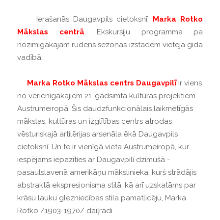
Ierašanās Daugavpils cietoksnī,
Marka Rotko
Mākslas centrā
. Ekskursiju programma pa
nozīmīgākajām rudens sezonas izstādēm vietējā gida
vadībā.
Marka Rotko Mākslas centrs Daugavpilī
ir viens
no vērienīgākajiem 21. gadsimta kultūras projektiem
Austrumeiropā. Šis daudzfunkcionālais laikmetīgās
mākslas, kultūras un izglītības centrs atrodas
vēsturiskajā artilērijas arsenāla ēkā Daugavpils
cietoksnī. Un te ir vienīgā vieta Austrumeiropā, kur
iespējams iepazīties ar Daugavpilī dzimušā -
pasaulslavenā amerikāņu mākslinieka, kurš strādājis
abstraktā ekspresionisma stilā, kā arī uzskatāms par
krāsu lauku glezniecības stila pamatlicēju, Marka
Rotko /1903-1970/ daiļradi.