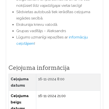
nokļūsiet līdz vajadzīgajai vietai laicīgi!
Sēdvietas autobusā tiek ierādītas ceļojuma
iegādes secībā.
Ekskursija krievu valodā.
Grupas vadītājs – Aleksandrs
Lūgums uzmanīgi iepazīties ar
informāciju
ceļotājiem
!
Ceļojuma informācija
Ceļojuma
16-11-2024 8:00
datums
Ceļojuma
16-11-2024 21:00
beigu
datums