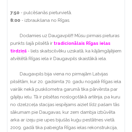
7:50
- pulcēšanās pieturvietā.
8:00
- izbraukšana no Rīgas.
Dodamies uz Daugavpili!!! Mūsu pirmais pieturas
punkts šajā pilsētā ir
tradicionālais Rīgas ielas
tirdziņš
- liels skaitscilvēku uzskatā, ka kājāmgājējiem
atvēlētā Rīgas iela ir Daugavpils skaistākā iela.
Daugavpils bija viena no pirmajām Latvijas
pilsētām, kur 20. gadsimta 70. gadu nogalē Rīgas iela
vairāk nekā puskilometra garumā tika pārvērsta par
gājēju ielu.
Tā
ir pilsētas noslogotākā artērija, pa kuru
no dzelzceļa stacijas iespējams aiziet līdz pašam tās
sākumam pie Daugavas, kur zem dambja izbūvēta
arka ar izeju pie upes bijušās kuģu pestātnes vietā.
2009. gadā tika pabeigta Rīgas ielas rekonstrukcija,