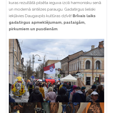
kuras rezultātā pilsēta ieguva izcili harmonisku senā
un modernā sintēzes paraugu.
Gadatirgus lieliski
iekļāvies Daugavpils kultūras dzīvē!
Brīvais laiks
gadatirgus apmeklējumam, pastaigām,
pirkumiem un pusdienām
.