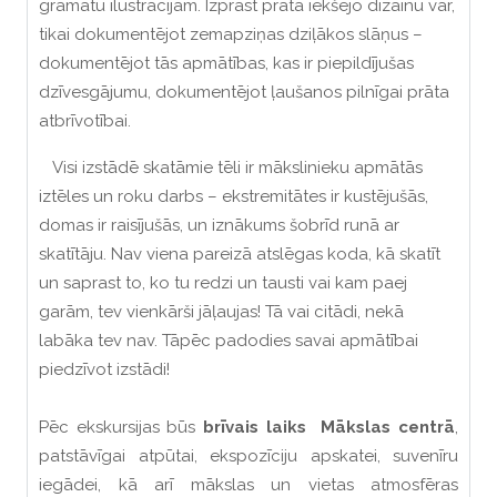
grāmatu ilustrācijām. Izprast prāta iekšējo dizainu var,
tikai dokumentējot zemapziņas dziļākos slāņus –
dokumentējot tās apmātības, kas ir piepildījušas
dzīvesgājumu, dokumentējot ļaušanos pilnīgai prāta
atbrīvotībai.
Visi izstādē skatāmie tēli ir mākslinieku apmātās
iztēles un roku darbs – ekstremitātes ir kustējušās,
domas ir raisījušās, un iznākums šobrīd runā ar
skatītāju. Nav viena pareizā atslēgas koda, kā skatīt
un saprast to, ko tu redzi un tausti vai kam paej
garām, tev vienkārši jāļaujas! Tā vai citādi, nekā
labāka tev nav. Tāpēc padodies savai apmātībai
piedzīvot izstādi!
Pēc ekskursijas būs
brīvais laiks Mākslas centrā
,
patstāvīgai atpūtai, ekspozīciju apskatei, suvenīru
iegādei, kā arī mākslas un vietas atmosfēras