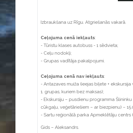
Izbraukšana uz Rīgu. Atgriešanās vakarā.
Ceļojuma
cenā
iekļauts
:
- Tūristu klases autobuss - 1 sēdvieta;
- Ceļu nodokļi;
- Grupas vadītāja pakalpojumi.
Ceļojuma
cenā
nav
iekļauts
:
- Antazaves muiža (ieejas biļete + ekskursija
1. grupas, kuriem bez maksas);
- Ekskursiju – pusdienu programma Šlininku ūd
cūkgaļu, veģetāriešiem – ar biezpienu) – 15.
- Sartu reģionālā parka Apmeklētāju centrs (
Gids – Aleksandrs.