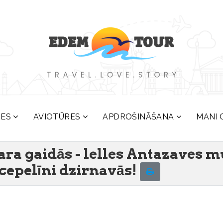
RES
AVIOTŪRES
APDROŠINĀŠANA
MANI 
ra gaidās - lelles Antazaves m
cepelīni dzirnavās!