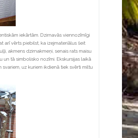
tentiskām iekārtām. Dzirnavās viennozīmīgi
rī vērts piebilst, ka izejmateriālus šeit
ļļi, akmens dzirnakmeņi, senais rats maisu
u un tā simbolisko nozīmi. Ekskursijas laikā
 svariem, uz kuriem ikdienā tiek svērti miltu