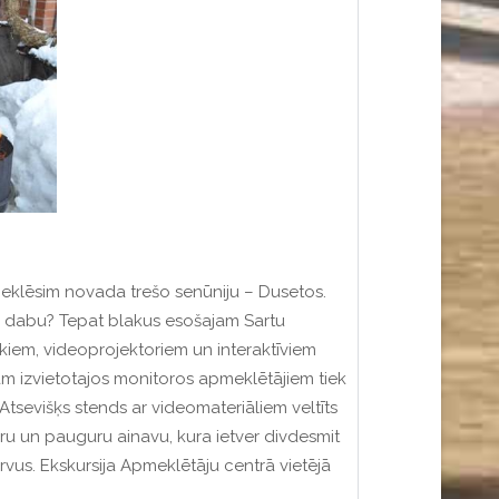
pmeklēsim novada trešo senūniju – Dusetos.
iona dabu? Tepat blakus esošajam Sartu
skiem, videoprojektoriem un interaktīviem
ām izvietotajos monitoros apmeklētājiem tiek
Atsevišķs stends ar videomateriāliem veltīts
zeru un pauguru ainavu, kura ietver divdesmit
rvus. Ekskursija Apmeklētāju centrā vietējā