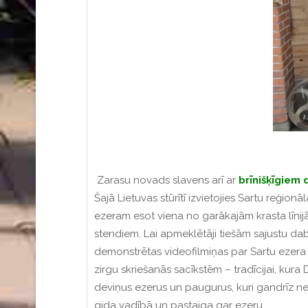
Zarasu novads slavens arī ar
brīnišķīgiem
Šajā Lietuvas stūrītī izvietojies Sartu reģio
ezeram esot viena no garākajām krasta līnijā
stendiem. Lai apmeklētāji tiešām sajustu da
demonstrētas videofilmiņas par Sartu ezera i
zirgu skriešanās sacīkstēm – tradīcijai, kura
deviņus ezerus un paugurus, kuri gandrīz nep
gida vadībā un pastaiga gar ezeru.