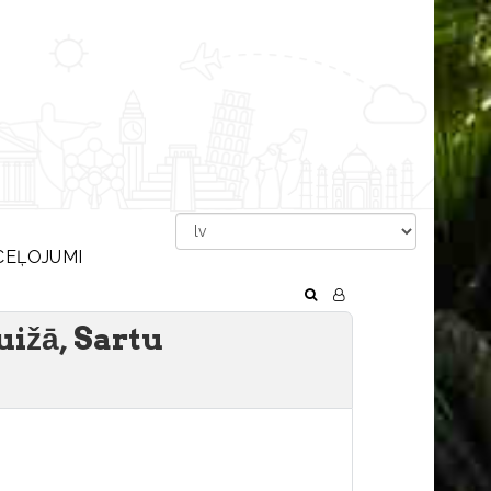
CEĻOJUMI
uižā, Sartu