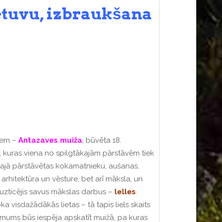
etuvu,
izbraukšana
tiem –
Antazaves
muiža
, būvēta 18.
i, kuras viena no spilgtākajām pārstāvēm tiek
 tajā pārstāvētas kokamatnieku, aušanas,
 arhitektūra un vēsture, bet arī māksla, un
 uzticējis savus mākslas darbus –
lelles
.
 visdažādākās lietas – tā tapis liels skaits
us mums būs iespēja apskatīt muižā, pa kuras