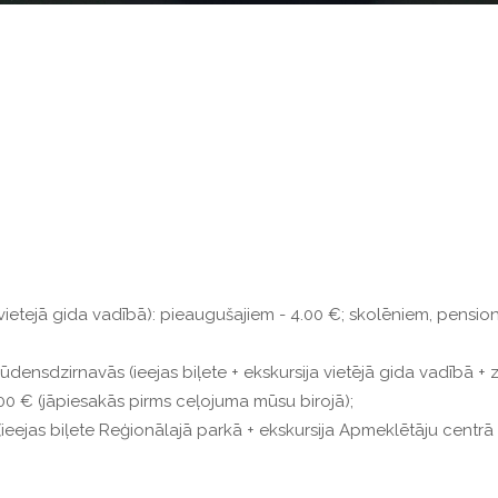
 vietejā gida vadībā): pieaugušajiem - 4.00 €; skolēniem, pension
ensdzirnavās (ieejas biļete + ekskursija vietējā gida vadībā + zāl
00 € (jāpiesakās pirms ceļojuma mūsu birojā);
ieejas biļete Reģionālajā parkā + ekskursija Apmeklētāju centrā 