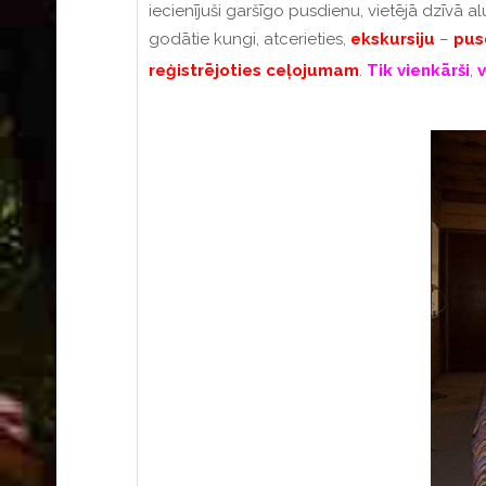
iecienījuši garšīgo pusdienu, vietējā dzīvā
godātie kungi, atcerieties,
ekskursiju
–
pus
reģistrējoties
ceļojumam
.
Tik
vienkārši
,
v