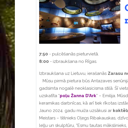
7:50
- pulcēšanās pieturvietā.
8:00
- izbraukšana no Rīgas.
Izbraukšana uz Lietuvu, ierašanās
Zarasu
n
Mūsu pirmā pietura būs Antazaves senūnijā,
gadsimta nogalē neoklasicisma stilā. Šī viet
uzskatīta “
poļu
Žanna
D’Ark
” – Emilija. Mū
keramikas darbnīcas, kā arī tiek rīkotas izst
Jauno 2024. gadu muiža uzsākusi ar
koktēl
Meistars – tēlnieks Oļegs Ribakauskas, dzīvo
leļļu un skulptūru, “Esmu tautas mākslinieks,