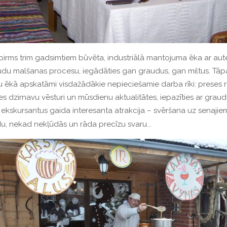
, pirms trim gadsimtiem būvēta, industriālā mantojuma ēka ar au
du malšanas procesu, iegādāties gan graudus, gan miltus. Tāpat a
 ēkā apskatāmi visdažādākie nepieciešamie darba rīki: preses ru
es dzirnavu vēsturi un mūsdienu aktualitātes, iepazīties ar graud
rī ekskursantus gaida interesanta atrakcija – svēršana uz senajiem
adu, nekad nekļūdās un rāda precīzu svaru...