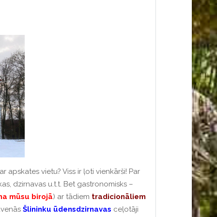
ar apskates vietu? Viss ir ļoti vienkārši! Par
as, dzirnavas u.t.t. Bet gastronomisks –
ma
mūsu
birojā
) ar tādiem
tradicionāliem
avenās
Šlininku
ūdensdzirnavas
ceļotāji