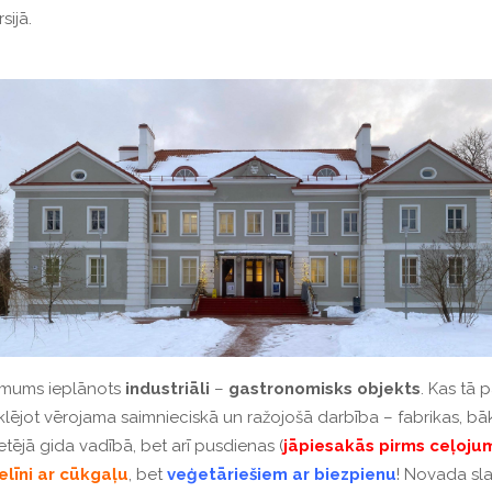
sijā.
t mums ieplānots
industriāli
–
gastronomisks
objekts
. Kas tā p
eklējot vērojama saimnieciskā un ražojošā darbība – fabrikas, bāk
ietējā gida vadībā, bet arī pusdienas (
jāpiesakās
pirms
ceļoju
līni
ar
cūkgaļu
, bet
veģetāriešiem
ar
biezpienu
! Novada sl