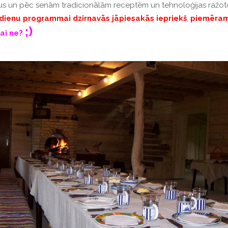
 alus un pēc senām tradicionālām receptēm un tehnoloģijas ražot
dienu
programmai
dzirnavās
jāpiesakās
iepriekš
,
piemēra
;)
ai
ne
?