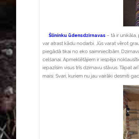
Šlininku
ūdensdzirnavas
– tā ir unikāla
var atrast kādu nodarbi. Jūs varat vērot grau
piegādā tikai no eko saimniecībām. Dzirnavu
celšanai. Apmeklētājiem ir iespēja noklausīti
iepazīsim visus trīs dzirnavu stāvus. Tāpat a
maisi. Svari, kuriem nu jau vairāki desmiti g