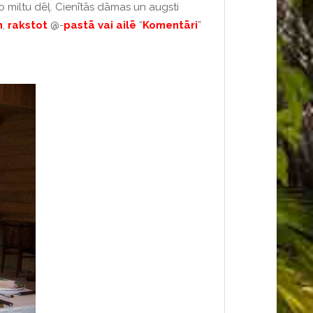
o miltu dēļ. Cienītās dāmas un augsti
m
,
rakstot
@-
pastā
vai
ailē
“
Komentāri
”