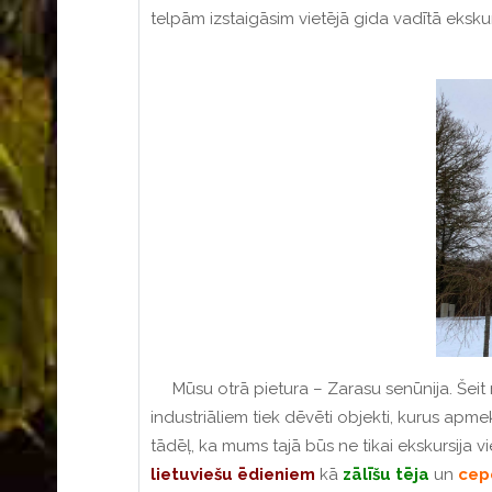
telpām izstaigāsim vietējā gida vadītā ekskur
Mūsu otrā pietura – Zarasu senūnija. Šei
industriāliem tiek dēvēti objekti, kurus apm
tādēļ, ka mums tajā būs ne tikai ekskursija v
lietuviešu
ēdieniem
kā
zālīšu
tēja
un
cepe