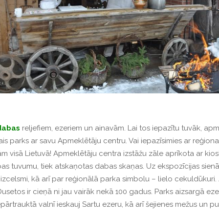
dabas
reljefiem, ezeriem un ainavām. Lai tos iepazītu tuvāk, a
nālais parks ar savu Apmeklētāju centru. Vai iepazīsimies ar reģ
m visā Lietuvā! Apmeklētāju centra izstāžu zāle aprīkota ar kio
bas tuvumu, tiek atskaņotas dabas skaņas. Uz ekspozīcijas sien
zcelsmi, kā arī par reģionālā parka simbolu – lielo cekuldūkuri. 
 Dusetos ir cieņā ni jau vairāk nekā 100 gadus. Parks aizsargā e
ārtrauktā valnī ieskauj Sartu ezeru, kā arī šejienes mežus un pu