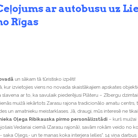
C
eļojums ar autobusu uz Li
no Rīgas
ovadā
un sākam tā tūristisko izpēti!
 kur izvietojies viens no novada skaistākajiem apskates objek
a slavena ar to, ka savulaik piederējusi Plāteru – Zībergu dzimta
sdienās muižā iekārtots Zarasu rajona tradicionālo amatu centrs,
ādes un amatnieku meistarklases. Jā, draugi, mūs interesē ne tikai
nieka
Oļega
Ribikauska
pirmo
personālizstādi
– kurš muižai
jošais Vedariai ciemā (Zarasu rajonā), savām rokām veido no koka
 - saka Oļegs,- un te manas koka interjera lelles”. 14 viņa darb