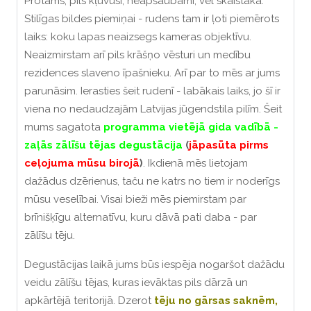
Protams, pils kļuvusi, neapšaubāmi, vēl skaistāka.
Stilīgas bildes piemiņai - rudens tam ir ļoti piemērots
laiks: koku lapas neaizsegs kameras objektīvu.
Neaizmirstam arī pils krāšņo vēsturi un medību
rezidences slaveno īpašnieku. Arī par to mēs ar jums
parunāsim. Ierasties šeit rudenī - labākais laiks, jo šī ir
viena no nedaudzajām Latvijas jūgendstila pilīm.
Šeit
mums sagatota
programma vietējā gida vadībā -
zaļās zālīšu tējas degustācija
(
jāpasūta pirms
ceļojuma mūsu birojā
)
. Ikdienā mēs lietojam
dažādus dzērienus, taču ne katrs no tiem ir noderīgs
mūsu veselībai. Visai bieži mēs piemirstam par
brīnišķīgu alternatīvu, kuru dāvā pati daba - par
zālīšu tēju.
Degustācijas laikā jums būs iespēja nogaršot dažādu
veidu zālīšu tējas, kuras ievāktas pils dārzā un
apkārtējā teritorijā.
Dzerot
tēju no gārsas saknēm,