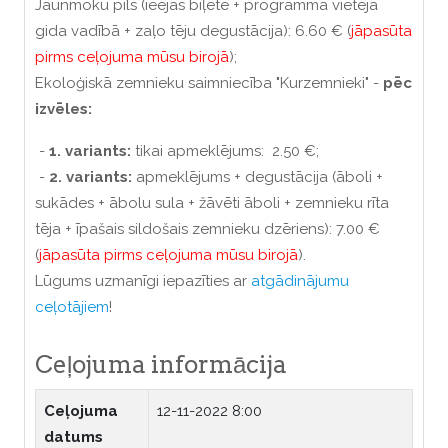
Jaunmoku pils (ieejas biļete + programma vietējā
gida vadībā + zaļo tēju degustācija): 6.60 € (
jāpasūta
pirms ceļojuma mūsu birojā
);
Ekoloģiskā zemnieku saimniecība "Kurzemnieki" -
pēc
izvēles:
-
1. variants:
tikai apmeklējums: 2.50 €;
-
2. variants:
apmeklējums + degustācija (āboli +
sukādes + ābolu sula + žāvēti āboli + zemnieku rīta
tēja + īpašais sildošais zemnieku dzēriens): 7.00 €
(
jāpasūta pirms ceļojuma mūsu birojā
).
Lūgums uzmanīgi iepazīties ar
atgādinājumu
ceļotājiem
!
Ceļojuma informācija
Ceļojuma
12-11-2022 8:00
datums