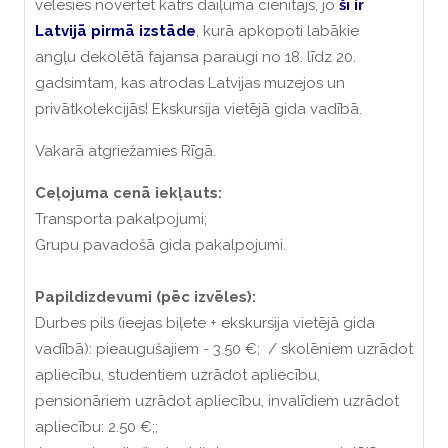
vēlēsies novērtēt katrs daiļuma cienītājs, jo
šī ir
Latvijā pirmā izstāde
, kurā
apkopoti labākie
angļu dekolētā fajansa paraugi no 18. līdz 20.
gadsimtam, kas
atrodas Latvijas muzejos un
privātkolekcijās! Ekskursija vietējā gida vadībā.
Vakarā atgriežamies Rīgā.
Ceļojuma cenā iekļauts:
Transporta pakalpojumi;
Grupu pavadošā gida pakalpojumi.
Papildizdevumi (pēc izvēles):
Durbes pils (ieejas biļete + ekskursija vietējā gida
vadībā): pieaugušajiem - 3.50 €; / skolēniem uzrādot
apliecību, studentiem uzrādot apliecību,
pensionāriem uzrādot apliecību, invalīdiem uzrādot
apliecību: 2.50 €;;