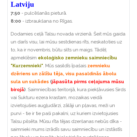
Latviju
7:50
- pulcēšanās pieturā.
8:00
- izbraukšana no Rīgas.
Dodamies ceļā Talsu novada virzienā. Šeit mūs gaida
un darīs visu, lai mūsu sestdienas rīts, neskatoties uz
to, ka ir novembris, būtu silts un maigs. Tādēļ
apmeklēsim
ekoloģisko zemnieku saimniecību
"Kurzemnieki"
. Mūs sasildīs īpašais
zemnieku
dzēriens un zālīšu tēja, visu pasaldinās ābolu
sula un sukādes
(
jāpasūta pirms ceļojuma mūsu
birojā
)
. Saimniecības teritorijā, kura piekļāvusies Sirds
vai Sukturu ezera krastam, mozaikas veidā
izvietojušies augļudārzi, zālāji un pļavas, meži un
purvi - tie ir tie paši pakalni, uz kuriem izvietojusies
Talsu pilsēta. Mūsu rīta tējas dzeršanas nebūs dīka -
saimnieki mums izrādīs savu saimniecību un izstāstīs