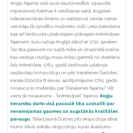
Angļu fajanss visā savā daudzveidībā izpaudās
imperatores Katrīnas II valdīšanas laikā.
Augstais
mākslinieciskais līmenis un salīdzinoši zemās cenas
veicināja tā izplatību muižnieku vidū. Liela piekrišana
bija arī Vedžvuda uzlabotajam plānajam krēmkrāsas
fajansam, kuru ražoja Anglijā sākot ar 1730. gadiem.
Tas tika gatavots no baltā māla un drupinātā krama,
kas veidoja izturīgu masu krāsu gammā no dzeltena
līdz krēmkrāsai.
1763. gadā Vedžvuds uzlaboja
sastāvdaļu kompozīciju un pēc karalienes Šarlotes,
karaļa Džordža III sievas, apstiprinājuma 1765. gadā,
nosauca šo materiālu par "Karalienes fajansu". Vēl
viens tā nosaukums - "krēmkrāsas" fajanss
.
Angļu
keramiķu darbi visā pasaulē tika uzskatīti par
nevainojamas gaumes un augstākās kvalitātes
paraugu
.
Tātad jaunā Durbes pils ekspozīcija atkal
mums dāvā unikālu ekspozīciju, kuras skaistumu