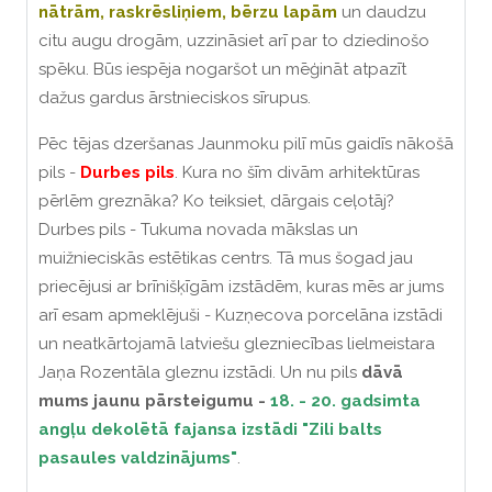
nātrām, raskrēsliņiem, bērzu lapām
un daudzu
citu augu drogām, uzzināsiet arī par to dziedinošo
spēku.
Būs iespēja nogaršot un mēģināt atpazīt
dažus gardus ārstnieciskos sīrupus.
Pēc tējas dzeršanas Jaunmoku pilī mūs gaidīs nākošā
pils -
Durbes pils
. Kura no šīm divām arhitektūras
pērlēm greznāka? Ko teiksiet, dārgais ceļotāj?
Durbes pils - Tukuma novada mākslas un
muižnieciskās estētikas centrs. Tā mus šogad jau
priecējusi ar brīnišķīgām izstādēm, kuras mēs ar jums
arī esam apmeklējuši - Kuzņecova porcelāna izstādi
un neatkārtojamā latviešu glezniecības lielmeistara
Jaņa Rozentāla gleznu izstādi. Un nu pils
dāvā
mums jaunu pārsteigumu -
18. - 20. gadsimta
angļu dekolētā fajansa izstādi "Zili balts
pasaules valdzinājums"
.