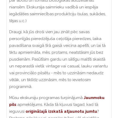
par ābolu un tomātu bioloģiskās audzēšanas
niansēm.
Ekskursija saimnieku vadībā un iespēja
iegādāties saimniecības produktciju (sulas, sukādes,
tējas u.c.)
Draugi, kā jūs droši vien jau zināt pēc savas
personīgās pieredzējuša ceļotāja pieredzes, laika
pavadīšana svaigā tīrā gaisā veicina apetīti, un lai tā
tiktu apmierināta, mēs, protams, neatstāsim jūs bez
pusdienām. Pasūtīsim gardu un sātīgu maltīti skaistā
un neparastā vietā:
vintage vai casual, lauku variantu
vai provinciālo pilsētu - mēs to uzzināsim nedaudz
vēlāk, un tiklīdz uzzināsim, mēs to ievietosim
programmā.
Mūsu ekskursiju programas turpinājumā
Jaunmoku
pils
apmeklējums. Kāda tā kļuvusi tagad, kad tā
ieguvusi
oriģinālajā izskatā atjaunotu jumtu
?