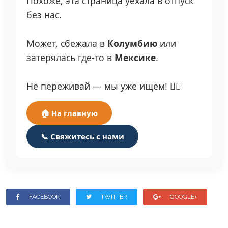
Похоже, эта страница уехала в отпуск
без нас.
Может, сбежала в
Колумбию
или
затерялась где-то в
Мексике
.
Не переживай — мы уже ищем! 🕵️‍♂️
🏠 На главную
📞 Свяжитесь с нами
FACEBOOK
TWITTER
GOOGLE+