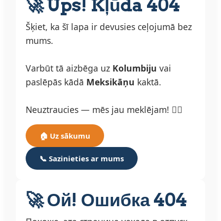
🚀 Ups! Kļūda 404
Šķiet, ka šī lapa ir devusies ceļojumā bez
mums.
Varbūt tā aizbēga uz
Kolumbiju
vai
paslēpās kādā
Meksikāņu
kaktā.
Neuztraucies — mēs jau meklējam! 🕵️‍♂️
🏠 Uz sākumu
📞 Sazinieties ar mums
🚀 Ой! Ошибка 404