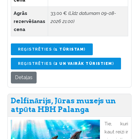
Agrās
33.00 €
(Līdz datumam 09-08-
rezervēšanas
2026 21:00)
cena
REĢISTRĒTIES (
1 TŪRISTAM
)
REĢISTRĒTIES (
2 UN VAIRĀK TŪRISTIEM
)
Detaļas
Delfinārijs, Jūras muzejs un
atpūta HBH Palanga
Tie, kuri
kaut reizi ir