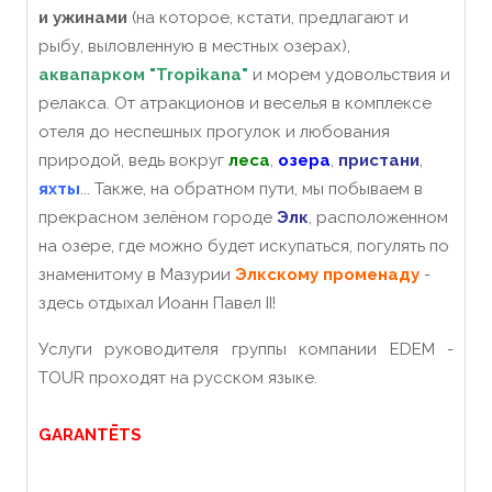
и ужинами
(на которое, кстати, предлагают и
рыбу, выловленную в местных озерах),
аквапарком "Tropikana"
и морем удовольствия и
релакса. От атракционов и веселья в комплексе
отеля до неспешных прогулок и любования
природой, ведь вокруг
леса
,
озера
,
пристани
,
яхты
... Также, на обратном пути, мы побываем в
прекрасном зелёном городе
Элк
, расположенном
на озере, где можно будет искупаться, погулять по
знаменитому в Мазурии
Элкскому променаду
-
здесь отдыхал Иоанн Павел II!
Услуги руководителя группы компании EDEM -
TOUR проходят на русском языке.
GARANTĒTS