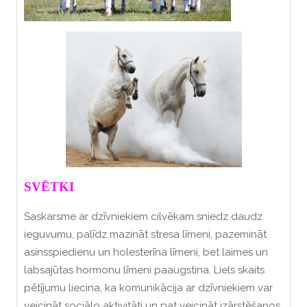
SVĒTKI
Saskarsme ar dzīvniekiem cilvēkam sniedz daudz
ieguvumu, palīdz mazināt stresa līmeni, pazemināt
asinsspiedienu un holesterīna līmeni, bet laimes un
labsajūtas hormonu līmeni paaugstina.
Liels skaits
pētījumu liecina, ka komunikācija ar dzīvniekiem var
veicināt sociālo aktivitāti un pat veicināt izārstēšanos