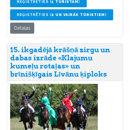
REĢISTRĒTIES (
1 TŪRISTAM
)
REĢISTRĒTIES (
2 UN VAIRĀK TŪRISTIEM
)
Detaļas
15. ikgadējā krāšņā zirgu un
dabas izrāde «Klajumu
kumeļu rotaļas» un
brīnišķīgais Līvānu ķiploks