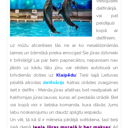
viesojušies
delfinārijā,
vai pat
peldējuši
kopā ar
delfīniem,
uz mūžu atcerēsies tās ne ar ko nesalīdzināmās
laimes un bērnišķā prieka emocijas! Šie jūras dzīvnieki
ir brīnišķīgi! Lai par tiem papriecātos, nepavisam nav
jālido uz kādu tālu jūru, var sēsties autobusā un
brīvdienās doties uz
Klaipēdu
! Tieši šajā Lietuvas
pilsētā atrodas
delfinārijs
. Katras izrādes zvaigznes
šeit ir delfīni - Melnās jūras afalīnas, bet neatpaliek arī
Kalifornijas jūras lauvas, kuras arī piedalās izrādē. Bet
visi kopā viņi ir lieliska komanda, kura dāvās Jums
labu noskaņojumu un daudz spilgtu iespaidu.
Un vēl, tā kā šī ir mēneša pēdējā svētdiena, tad tieši
šajā dienā
ieeja Jūras muzejā ir bez maksas
! Arī