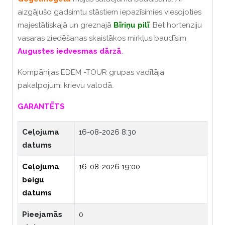
aizgājušo gadsimtu stāstiem iepazīsimies viesojoties
majestātiskajā un greznajā
Bīriņu pilī
. Bet hortenziju
vasaras ziedēšanas skaistākos mirkļus baudīsim
Augustes iedvesmas dārzā
.
Kompānijas EDEM -TOUR grupas vadītāja
pakalpojumi krievu valodā.
GARANTĒTS
Ceļojuma
16-08-2026 8:30
datums
Ceļojuma
16-08-2026 19:00
beigu
datums
Pieejamās
0