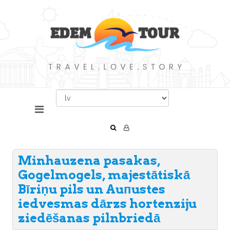
Minhauzena pasakas,
Gogelmogels, majestātiskā
Bīriņu pils un Auпustes
iedvesmas dārzs hortenziju
ziedēšanas pilnbriedā