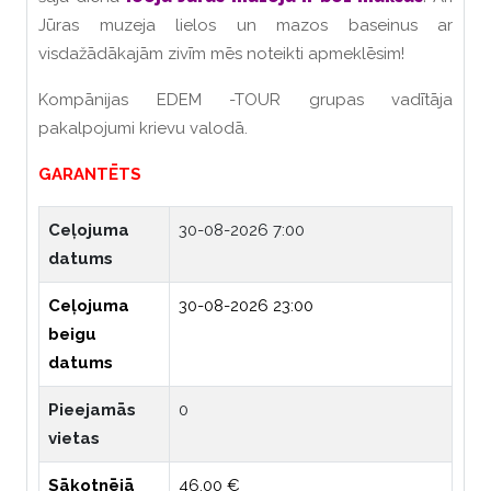
Jūras muzeja lielos un mazos baseinus ar
visdažādākajām zivīm mēs noteikti apmeklēsim!
Kompānijas EDEM -TOUR grupas vadītāja
pakalpojumi krievu valodā.
GARANTĒTS
Ceļojuma
30-08-2026 7:00
datums
Ceļojuma
30-08-2026 23:00
beigu
datums
Pieejamās
0
vietas
Sākotnējā
46.00 €