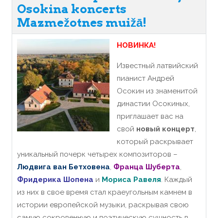
Osokina koncerts
Mazmežotnes muižā!
НОВИНКА!
Известный латвийский
пианист Андрей
Осокин из знаменитой
династии Осокиных,
приглашает вас на
свой
новый концерт
,
который раскрывает
уникальный почерк четырех композиторов –
Людвига ван
Бетховена
,
Франца
Шуберта
,
Фридерика
Шопена
и
Мориса Равеля
.
Каждый
из них в свое время стал краеугольным камнем в
истории европейской музыки, раскрывая свою
самую сокровенную и поэтическую сущность в