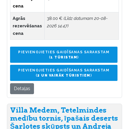
cena
Agrās
38.00 €
(Līdz datumam 20-08-
rezervēšanas
2026 14:47)
cena
PIEVIENOJIETIES GAIDĪŠANAS SARAKSTAM
(
1 TŪRISTAM
)
PIEVIENOJIETIES GAIDĪŠANAS SARAKSTAM
(
2 UN VAIRĀK TŪRISTIEM
)
Detaļas
Villa Medem, Tetelmindes
medību tornis, īpašais deserts
Šarlotes skūpsts un Andreja