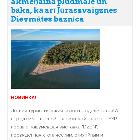
akmeņainā pludmale un
bāka, kā arī Jūraszvaigznes
Dievmātes baznīca
НОВИНКА!
Летний туристический сезон продолжается! А
перед ним, - весной, - в рижской галерее ISSP
прошла нашумевшая выставка "DZEN",
посвященная хтоническим, стихийным и