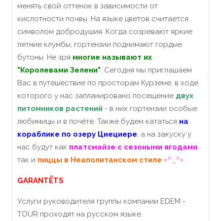
менять свой оттенок в зависимости от
кислотности почвы. На языке цветов считается
символом добродушия. Когда созревают яркие
летние клумбы, гортензии поднимают гордые
бутоны. Не зря
многие называют их
"Королевами Зелени"
. Сегодня мы приглашаем
Вас в путешествие по просторам Курземе, в ходе
которого у нас запланировано посещение
двух
питомников растений
- в них гортензии особые
любимицы и в почёте. Также будем кататься
на
кораблике по озеру Циециере
, а на закуску у
нас будут как
платсмайзе с сезоными ягодами
,
=^_^=
так и
пиццы в Неаполитанском стиле
GARANTĒTS
Услуги руководителя группы компании EDEM -
TOUR проходят на русском языке.