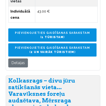
vietas
Individuālā
43.00 €
cena
PIEVIENOJIETIES GAIDĪŠANAS SARAKSTAM
(
1 TŪRISTAM
)
PIEVIENOJIETIES GAIDĪŠANAS SARAKSTAM
(
2 UN VAIRĀK TŪRISTIEM
)
Detaļas
Kolkasrags – divu jūru
satikšanās vieta...
Varavīksnes foreļu
audzētava, Mērsraga