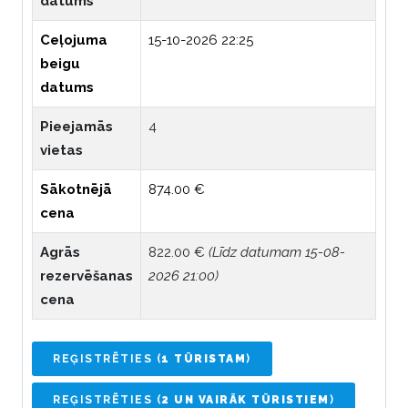
datums
Ceļojuma
15-10-2026 22:25
beigu
datums
Pieejamās
4
vietas
Sākotnējā
874.00 €
cena
Agrās
822.00 €
(Līdz datumam 15-08-
rezervēšanas
2026 21:00)
cena
REĢISTRĒTIES (
1 TŪRISTAM
)
REĢISTRĒTIES (
2 UN VAIRĀK TŪRISTIEM
)