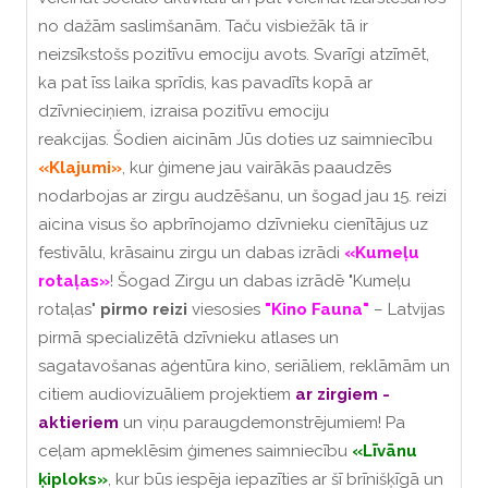
no dažām saslimšanām.
Taču visbiežāk tā ir
neizsīkstošs pozitīvu emociju avots.
Svarīgi atzīmēt,
ka pat īss laika sprīdis, kas pavadīts kopā ar
dzīvnieciņiem, izraisa pozitīvu emociju
reakcijas.
Š
odien aicinām Jūs doties uz saimniecību
«Klajumi»
, kur ģimene jau vairākās paaudzēs
nodarbojas ar zirgu audzēšanu, un šogad jau 15. reizi
aicina visus šo apbrīnojamo dzīvnieku cienītājus uz
festivālu, krāsainu zirgu un dabas izrādi
«Kumeļu
rotaļas»
!
Šogad Zirgu un dabas izrādē "Kumeļu
rotaļas"
pirmo reizi
viesosies
"Kino Fauna"
– Latvijas
pirmā specializētā dzīvnieku atlases un
sagatavošanas aģentūra kino, seriāliem, reklāmām un
citiem audiovizuāliem projektiem
ar zirgiem -
aktieriem
un viņu paraugdemonstrējumiem!
Pa
ceļam apmeklēsim ģimenes saimniecību
«Līvānu
ķiploks»
, kur būs iespēja iepazīties ar šī brīnišķīgā un