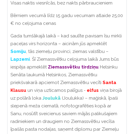
Visas naktis viesnīcās, bez nakts pārbraucieniem
Bērniem vecumā līdz 15 gadu vecumam atlaide 25,00
€ no ceļojuma cenas
Gada tumšākajā laikā – kad saulīte pavisam īsu mirkli
paceļas virs horizonta – aicinām jūs apmeklēt
Somiju
, tās ziemeļu provinci, ziemas valstību –
Lapzemi
.
Šī Ziemassvētku ceļojuma laikā Jums būs
iespēja apmeklēt
Ziemassvētku tirdziņu
Helsinku
Senāta laukumā Helsinkos, Ziemassvētku
priekšvakarā apciemot Ziemassvētku vecīti
Santa
Klausu
un viņa uzticamos palīgus -
elfus
viņa birojā
uz polārā loka
Joulukā
(Joulukka) – maģiskā, īpaši
slepenā meža ciematā, nofotografēties kopā ar
Sanu, nosūtīt sveicienus saviem mājās palikušajiem
radiniekiem un draugiem no Ziemassvētku vecīša
īpašās pasta nodaļas, saņemt diplomu par Ziemeļu