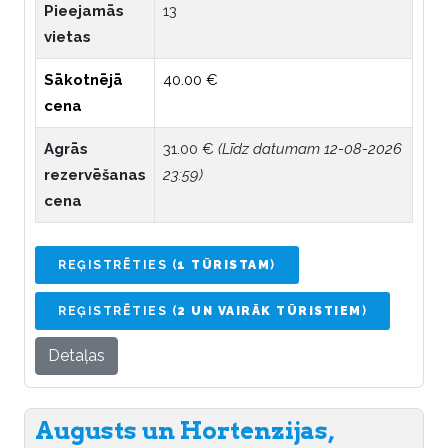
Pieejamās
13
vietas
Sākotnējā
40.00 €
cena
Agrās
31.00 €
(Līdz datumam 12-08-2026
rezervēšanas
23:59)
cena
REĢISTRĒTIES (
1 TŪRISTAM
)
REĢISTRĒTIES (
2 UN VAIRĀK TŪRISTIEM
)
Detaļas
Augusts un Hortenzijas,