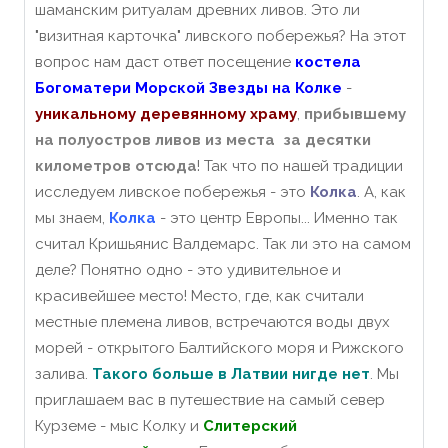
шаманским ритуалам древних ливов. Это ли
"визитная карточка" ливского побережья? На этот
вопрос нам даст ответ посещение
костела
Богоматери Морской Звезды на Колке
-
уникальному деревянному храму
,
прибывшему
на полуостров ливов из места за десятки
километров отсюда
! Так что по нашей традиции
исследуем ливское побережья - это
Колка
. А, как
мы знаем,
Колка
- это центр Европы... Именно так
считал Кришьянис Валдемарс. Так ли это на самом
деле? Понятно одно - это удивительное и
красивейшее место! Место, где, как считали
местные племена ливов, встречаются воды двух
морей - открытого Балтийского моря и Рижского
залива.
Такого больше в Латвии нигде нет
. Мы
приглашаем вас в путешествие на самый север
Курземе - мыс Колку и
Слитерский