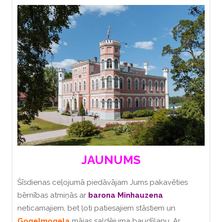
JAUNUMS
Šīsdienas ceļojumā piedāvājam Jums pakavēties
bērnības atmiņās ar
barona Minhauzena
neticamajiem, bet ļoti patiesajiem stāstiem un
Gogelmogela
mājas saldējuma baudīšanu. Ar