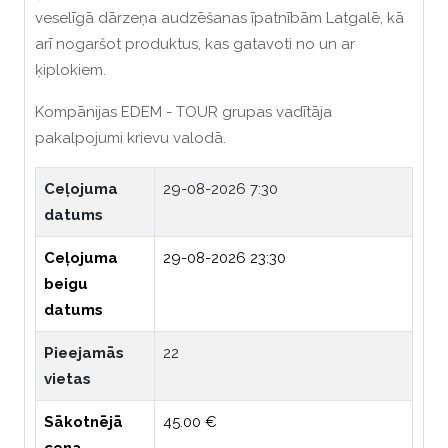
veselīgā dārzeņa audzēšanas īpatnībām Latgalē, kā
arī nogaršot produktus, kas gatavoti no un ar
ķiplokiem.
Kompānijas EDEM - TOUR grupas vadītāja
pakalpojumi krievu valodā.
Ceļojuma
29-08-2026 7:30
datums
Ceļojuma
29-08-2026 23:30
beigu
datums
Pieejamās
22
vietas
Sākotnējā
45.00 €
cena