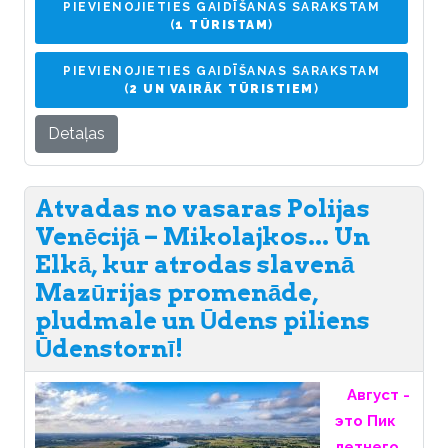
PIEVIENOJIETIES GAIDĪŠANAS SARAKSTAM
(
1 TŪRISTAM
)
PIEVIENOJIETIES GAIDĪŠANAS SARAKSTAM
(
2 UN VAIRĀK TŪRISTIEM
)
Detaļas
Atvadas no vasaras Polijas
Venēcijā – Mikolajkos... Un
Elkā, kur atrodas slavenā
Mazūrijas promenāde,
pludmale un Ūdens piliens
Ūdenstornī!
Август -
это Пик
летнего