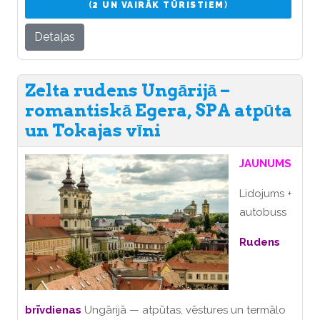
(
2 UN VAIRĀK TŪRISTIEM
)
Detaļas
Zelta rudens Ungārijā –
romantiskā Egera, SPA atpūta
un Tokajas vīni
JAUNUMS
Lidojums +
autobuss
Rudens
brīvdienas
Ungārijā — atpūtas, vēstures un termālo