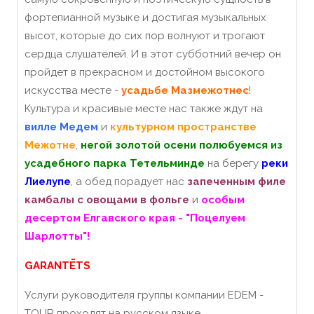
фортепианной музыке и достигая музыкальных
высот, которые до сих пор волнуют и трогают
сердца слушателей.
И в этот субботний вечер он
пройдет в прекрасном и достойном высокого
искусства месте -
усадьбе Мазмежотнес
!
Культура и красивые месте нас также ждут на
вилле Медем
и
культурном пространстве
Межотне
,
негой золотой осени полюбуемся из
усадебного парка Тетельминде
на берегу
реки
Лиелупе
, а обед порадует нас
запеченным филе
камбалы с овощами в фольге
и
особым
десертом Елгавского края - "Поцелуем
Шарлотты"!
GARANTĒTS
Услуги руководителя группы компании EDEM -
TOUR проходят на русском языке.