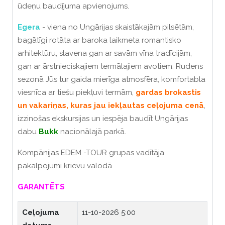
ūdeņu baudījuma apvienojums.
Egera
- viena no Ungārijas skaistākajām pilsētām,
bagātīgi rotāta ar baroka laikmeta romantisko
arhitektūru, slavena gan ar savām vīna tradīcijām,
gan ar ārstnieciskajiem termālajiem avotiem. Rudens
sezonā Jūs tur gaida mierīga atmosfēra, komfortabla
viesnīca ar tiešu piekļuvi termām,
gardas brokastis
un vakariņas, kuras jau iekļautas ceļojuma cenā
,
izzinošas ekskursijas un iespēja baudīt Ungārijas
dabu
Bukk
nacionālajā parkā.
Kompānijas EDEM -TOUR grupas vadītāja
pakalpojumi krievu valodā.
GARANTĒTS
Ceļojuma
11-10-2026 5:00