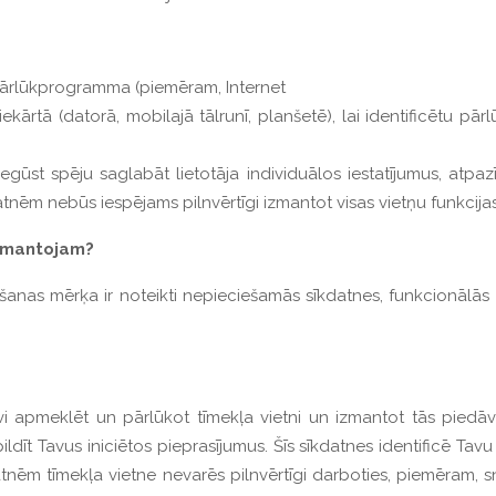
a pārlūkprogramma (piemēram, Internet
aliekārtā (datorā, mobilajā tālrunī, planšetē), lai identificēt
egūst spēju saglabāt lietotāja individuālos iestatījumus, atpazīt
nēm nebūs iespējams pilnvērtīgi izmantot visas vietņu funkcijas
zmantojam?
nas mērķa ir noteikti nepieciešamās sīkdatnes, funkcionālās 
vi apmeklēt un pārlūkot tīmekļa vietni un izmantot tās piedāvā
īt Tavus iniciētos pieprasījumus. Šīs sīkdatnes identificē Tavu i
nēm tīmekļa vietne nevarēs pilnvērtīgi darboties, piemēram, s