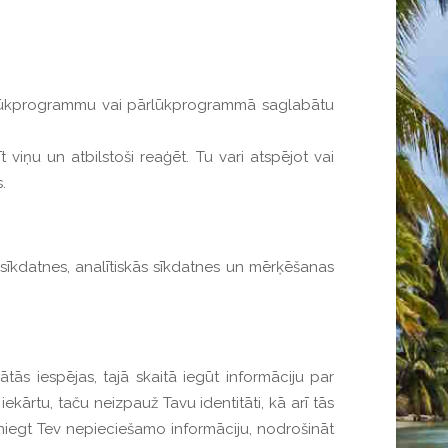
u pārlūkprogrammu vai pārlūkprogrammā saglabātu
 viņu un atbilstoši reaģēt. Tu vari atspējot vai
.
sīkdatnes, analītiskās sīkdatnes un mērķēšanas
tās iespējas, tajā skaitā iegūt informāciju par
ekārtu, taču neizpauž Tavu identitāti, kā arī tās
niegt Tev nepieciešamo informāciju, nodrošināt