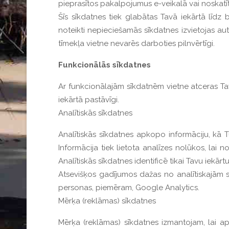
pieprasītos pakalpojumus e-veikalā vai noskatīt
Šīs sīkdatnes tiek glabātas Tavā iekārtā līdz
noteikti nepieciešamās sīkdatnes izvietojas au
tīmekļa vietne nevarēs darboties pilnvērtīgi.
Funkcionālās sīkdatnes
Ar funkcionālajām sīkdatnēm vietne atceras Tavu
iekārtā pastāvīgi.
Analītiskās sīkdatnes
Analītiskās sīkdatnes apkopo informāciju, kā Tu
Informācija tiek lietota analīzes nolūkos, lai n
Analītiskās sīkdatnes identificē tikai Tavu iekārt
Atsevišķos gadījumos dažas no analītiskajām 
personas, piemēram, Google Analytics.
Mērķa (reklāmas) sīkdatnes
Mērķa (reklāmas) sīkdatnes izmantojam, lai a