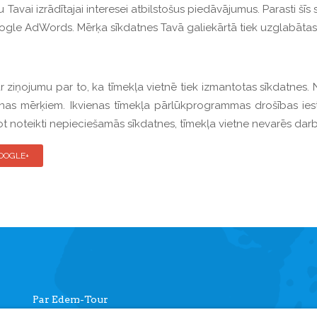
vai izrādītajai interesei atbilstošus piedāvājumus. Parasti šīs 
ogle AdWords. Mērķa sīkdatnes Tavā galiekārtā tiek uzglabātas 
r ziņojumu par to, ka tīmekļa vietnē tiek izmantotas sīkdatnes. N
anas mērķiem. Ikvienas tīmekļa pārlūkprogrammas drošības ies
t noteikti nepieciešamās sīkdatnes, tīmekļa vietne nevarēs darbo
OOGLE+
Par Edem-Tour