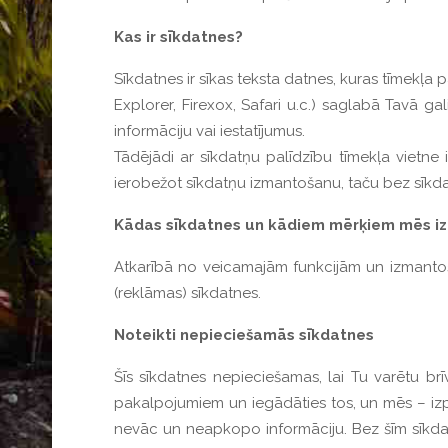
Kas ir sīkdatnes?
Sīkdatnes ir sīkas teksta datnes, kuras tīmekļ
Explorer, Firexox, Safari u.c.) saglabā Tavā g
informāciju vai iestatījumus.
Tādējādi ar sīkdatņu palīdzību tīmekļa vietne i
ierobežot sīkdatņu izmantošanu, taču bez sīkdat
Kādas sīkdatnes un kādiem mērķiem mēs i
Atkarībā no veicamajām funkcijām un izmantoša
(reklāmas) sīkdatnes.
Noteikti nepieciešamās sīkdatnes
Šīs sīkdatnes nepieciešamas, lai Tu varētu brī
pakalpojumiem un iegādāties tos, un mēs – izpild
nevāc un neapkopo informāciju. Bez šīm sīkdat