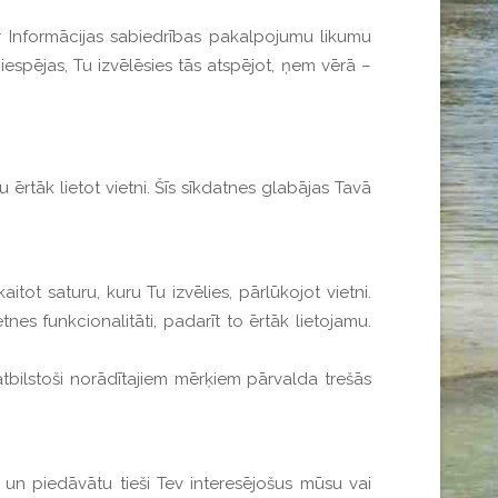
ar Informācijas sabiedrības pakalpojumu likumu
espējas, Tu izvēlēsies tās atspējot, ņem vērā –
ērtāk lietot vietni. Šīs sīkdatnes glabājas Tavā
tot saturu, kuru Tu izvēlies, pārlūkojot vietni.
tnes funkcionalitāti, padarīt to ērtāk lietojamu.
bilstoši norādītajiem mērķiem pārvalda trešās
un piedāvātu tieši Tev interesējošus mūsu vai