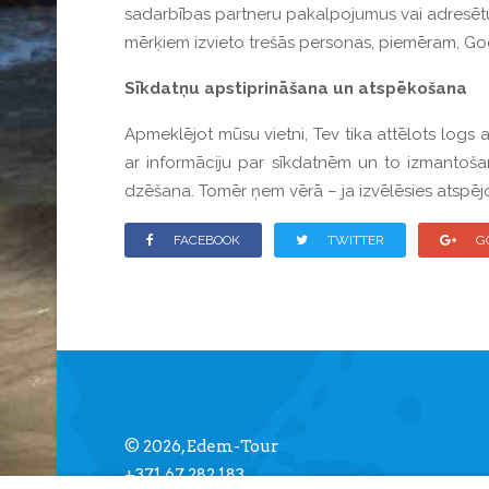
sadarbības partneru pakalpojumus vai adresētu Ta
mērķiem izvieto trešās personas, piemēram, Go
Sīkdatņu apstiprināšana un atspēkošana
Apmeklējot mūsu vietni, Tev tika attēlots logs a
ar informāciju par sīkdatnēm un to izmantoš
dzēšana. Tomēr ņem vērā – ja izvēlēsies atspējo
FACEBOOK
TWITTER
G
© 2026, Edem-Tour
+371 67 282 183