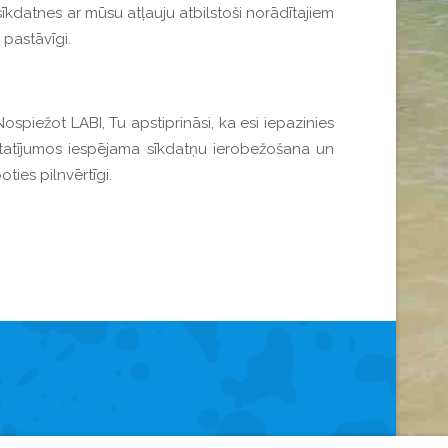
sīkdatnes ar mūsu atļauju atbilstoši norādītajiem
pastāvīgi.
ospiežot LABI, Tu apstiprināsi, ka esi iepazinies
tatījumos iespējama sīkdatņu ierobežošana un
ties pilnvērtīgi.