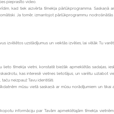
ies pieprasīto video.
 brīdim, kad tiek aizvērta tīmekļa pārlūkprogramma. Saskaņā 
tomātiski. Ja tomēr, izmantojot pārlūkprogrammu nodrošinātās i
s izvēlētos uzstādījumus un veiktās izvēles, lai vēlāk Tu varētu 
 lieto tīmekļa vietni, konstatē biežāk apmeklētās sadaļas, ieskai
oskaidrotu, kas interesē vietnes lietotājus, un varētu uzlabot vie
u, taču neizpauž Tavu identitāti.
sīkdatnēm mūsu vietā saskaņā ar mūsu norādījumiem un tikai at
pkopotu informāciju par Tavām apmeklētajām tīmekļa vietnēm 