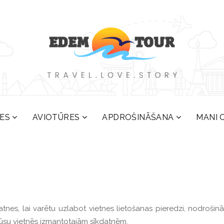
ES
AVIOTŪRES
APDROŠINĀŠANA
MANI 
nes, lai varētu uzlabot vietnes lietošanas pieredzi, nodrošināt
mūsu vietnēs izmantotajām sīkdatnēm.