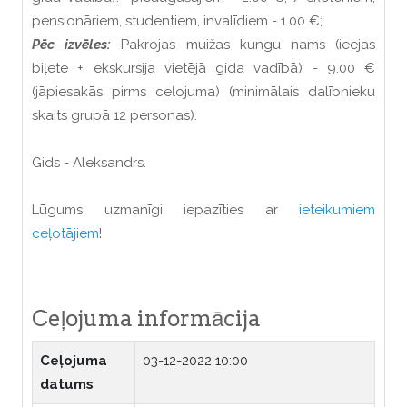
pensionāriem, studentiem, invalīdiem - 1.00 €;
Pēc izvēles
:
Pakrojas muižas kungu nams (ieejas
biļete + ekskursija vietējā gida vadībā) - 9.00 €
(jāpiesakās pirms ceļojuma) (minimālais dalībnieku
skaits grupā 12 personas).
Gids - Aleksandrs.
Lūgums uzmanīgi iepazīties ar
ieteikumiem
ceļotājiem
!
Ceļojuma informācija
Ceļojuma
03-12-2022 10:00
datums