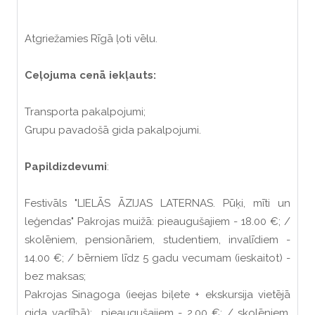
Atgriežamies Rīgā ļoti vēlu.
Ceļojuma cenā iekļauts:
Transporta pakalpojumi;
Grupu pavadošā gida pakalpojumi.
Papildizdevumi
:
Festivāls "LIELĀS ĀZIJAS LATERNAS. Pūķi, mīti un
leģendas" Pakrojas muižā: pieaugušajiem - 18.00 €; /
skolēniem, pensionāriem, studentiem, invalīdiem -
14.00 €; / bērniem līdz 5 gadu vecumam (ieskaitot) -
bez maksas;
Pakrojas Sinagoga (ieejas biļete + ekskursija vietējā
gida vadībā): pieaugušajiem - 2.00 €; / skolēniem,