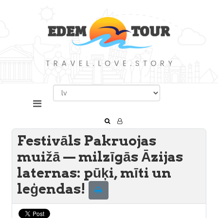
Festivāls Pakruojas
muižā — milzīgās Āzijas
laternas: pūķi, mīti un
leģendas!