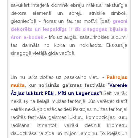
savukārt interjerā dominē ebreju mākslai raksturīgie
dekora elementi un ebreju etniskie simboli,
glezniecībā - floras un faunas motīvi
. Īpaši
grezni
dekorēts un iespaidīgs ir šīs sinagogas bijušais
Aron a-kodeš
-
trīs uz augšu sašaurinošies laidumi,
tas darināts no koka un nokrāsots.
Ekskursija
sinagogā vietējā gida vadībā.
Un nu laiks doties uz pasakaino vietu -
Pakrojas
muižu
, kur norisinās gaismas festivāls
"Varenie
Āzijas lukturi: Pūķi, Mīti un Leģendas"
! Šeit, vairāk
nekā 15 ha lielajā muižas teritorijā, Jūs varēsiet skatīt
vairāk nekā 50 dažādas tieši Pakrojas muižas teritorijai
radītās festivāla gaismas lukturu kompozīcijas, kuru
radīšanai izmantoti vairāki desmiti kilometru
daudzkrāsaina zīda un miljoni lampiņu. To idejās un