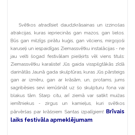
Svētkos atradīsiet daudzkrāsainas un izzinošas
atrakcijas, kuras iepriecinās gan mazos, gan lielos.
Būs gan milzīgs pirātu kuģis, gan vilciens, mirgojoši
karuseļi un iespaidīgas Ziemassvētku instalācijas - ne
jau velti šogad festivālam piešķirts vēl viens tituls:
Ziemassvētku karaliste! Jūs gaida visspilgtākās zīdā
darinātās Jaunā gada skulptūras, kuras Jūs pārsteigs
gan ar izmēru, gan ar krāsām, un, protams, jums
sagribēsies sevi iemūšināt uz šo skulpturu fona vai
blakus tām. Starp citu, arī ziemā var satikt muižas
iemītniekus - zirgus un kamieļus, kuri svētkos
Brīvais
pārvēršas par krāšņiem Santas izpalīgiem!
laiks festivāla apmeklējumam
.