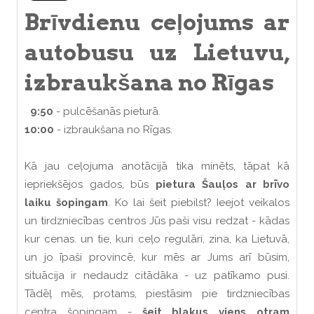
Brīvdienu ceļojums ar
autobusu uz Lietuvu,
izbraukšana no Rīgas
9:50
- pulcēšanās pieturā.
10:00
- izbraukšana no Rīgas.
Kā jau ceļojuma anotācijā tika minēts, tāpat kā
iepriekšējos gados, būs
pietura Šauļos ar brīvo
laiku šopingam
. Ko lai šeit piebilst? Ieejot veikalos
un tirdzniecības centros Jūs paši visu redzat - kādas
kur cenas. un tie, kuri ceļo regulāri, zina, ka Lietuvā,
un jo īpaši provincē, kur mēs ar Jums arī būsim,
situācija ir nedaudz citādāka - uz patīkamo pusi.
Tādēļ mēs, protams, piestāsim pie tirdzniecības
centra šopingam -
šeit blakus viens otram