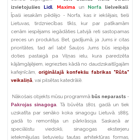
izvietojušies
Lidl
,
Maxima
un
Norfa
lielveikali
.
Īpaši iesakām pēdējo - Norfa, kas ir iekšējais, tieši
Lietuvas, tirdzniecības tīkls, kur par patīkamām
cenām iespējams iegādāties Latvijā reti sastopamas
preces un produktus. Bet, gadījumā, ja Jums ir citas
prioritātes, tad arī labi! Šauļos Jums būs iespēja
doties pastaigā pa Viļņas ielu, kura paredzēta
kājāmgājējiem, iegriezties kādā no daudzskaitlīgajām
kafejnīcām,
oriģinālajā konfekšu fabrikas "Rūta"
veikaliņā
, vai pilsētas katedrālē.
Nākošais objekts mūsu programmā
būs neparasts
-
Pakrojas sinagoga
. Tā būvēta 1801. gadā un tiek
uzskatīta par senāko koka sinagogu Lietuvā. 1885.
gadā to remontēja un pārkrāsoja. Saskaņā ar
speciālistu viedokli, sinagogas eksterjeru
ietekmējušas lietuviešu tautas arhitektūras formas,