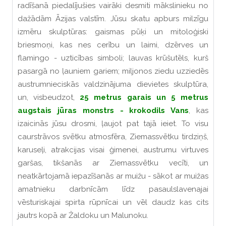
radīšanā piedalījušies vairāki desmiti mākslinieku no
dažādām Āzijas valstīm. Jūsu skatu apburs milzīgu
izmēru skulptūras: gaismas pūķi un mitoloģiski
briesmoņi, kas nes cerību un laimi, dzērves un
flamingo - uzticības simboli; lauvas krūšutēls, kurš
pasargā no ļauniem gariem; miljonos ziedu uzziedēs
austrumnieciskās valdzinājuma dievietes skulptūra,
un, visbeudzot,
25 metrus garais un 5 metrus
augstais jūras monstrs - krokodils Vans
, kas
izaicinās jūsu drosmi, ļaujot pat tajā ieiet. To visu
caurstrāvos svētku atmosfēra, Ziemassvētku tirdziņš,
karuseļi, atrakcijas visai ģimenei, austrumu virtuves
garšas, tikšanās ar Ziemassvētku vecīti, un
neatkārtojamā iepazīšanās ar muižu - sākot ar muižas
amatnieku darbnīcām līdz pasaulslavenajai
vēsturiskajai spirta rūpnīcai un vēl daudz kas cits
jautrs kopā ar Žaldoku un Malunoku.