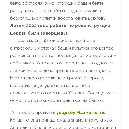
была обстреляна, конструкции башни были
разрушены. После войны предпринимались
безуспешные попытки восстановить церковь.
Летом 2022 года работы по реконструкции
церкви были завершены
.
После масштабной реконструкции на
антресольных этажах башни культурного центра
размещена выставка, посвященная историческим
событиям в Межотнском городище. На одном из
этажей установлена ​​крупноформатная модель
Межотнского городища и древнего города,
изображающая укрепления древнего
семигалльского городища XIII века. Посещение и
осмотр с возможность подняться на башню.
А теперь напрямую в
усадьбу Мазмежотне
!
Когда-то она принадлежала знаменитому князю
Анатолию Павловичу Ливену, рядом с которой он