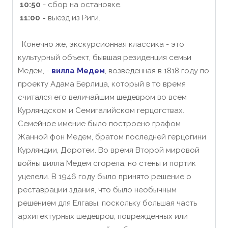
10:50
- сбор на остановке.
11:00 -
выезд из Риги.
Конечно же, экскурсионная классика - это
культурный объект, бывшая резиденция семьи
Медем, -
вилла Медем
, возведенная в 1818 году по
проекту Адама Берлица, который в то время
считался его величайшим шедевром во всем
Курляндском и Семигалийском герцогствах.
Семейное имение было построено графом
Жанной фон Медем, братом последней герцогини
Курляндии, Доротеи. Во время Второй мировой
войны вилла Медем сгорела, но стены и портик
уцелели. В 1946 году было принято решение о
реставрации здания, что было необычным
решением для Елгавы, поскольку большая часть
архитектурных шедевров, поврежденных или