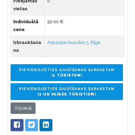
Pieejamās
0
vietas
Individuālā
50.00 €
cena
Izbraukšana
Aspazijas bulvāris 5, Rīga
no
PIEVIENOJIETIES GAIDĪŠANAS SARAKSTAM
(
1 TŪRISTAM
)
PIEVIENOJIETIES GAIDĪŠANAS SARAKSTAM
(
2 UN VAIRĀK TŪRISTIEM
)
Atpakaļ