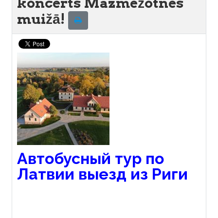
koncerts Mazmežotnes
muižā!
Автобусный тур по
Латвии выезд из Риги