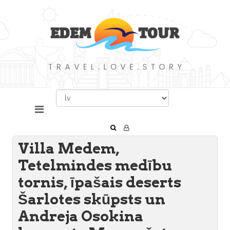
Villa Medem,
Tetelmindes medību
tornis, īpašais deserts
Šarlotes skūpsts un
Andreja Osokina