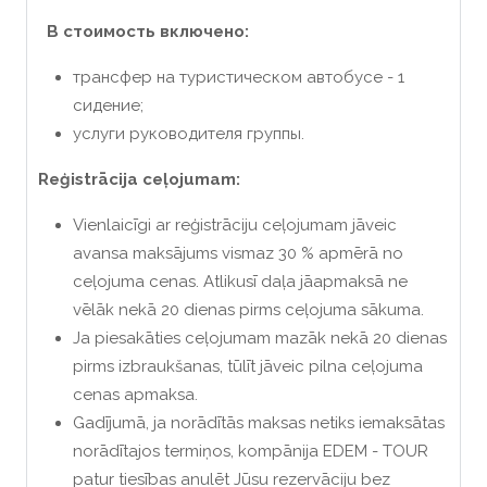
В стоимость включено:
трансфер на туристическом автобусе - 1
сидение;
услуги руководителя группы.
Reģistrācija ceļojumam:
Vienlaicīgi ar reģistrāciju ceļojumam jāveic
avansa maksājums vismaz 30 % apmērā no
ceļojuma cenas. Atlikusī daļa jāapmaksā ne
vēlāk nekā 20 dienas pirms ceļojuma sākuma.
Ja piesakāties ceļojumam mazāk nekā 20 dienas
pirms izbraukšanas, tūlīt jāveic pilna ceļojuma
cenas apmaksa.
Gadījumā, ja norādītās maksas netiks iemaksātas
norādītajos termiņos, kompānija EDEM - TOUR
patur tiesības anulēt Jūsu rezervāciju bez