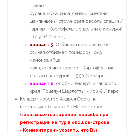
- филе
судака, мука, яйца, сливки, сметана,
шампиньоны, стручковая фасоль, специи /
гарнир - Картофельные дольки с кожурой
- 17.50 € / перс.;
вариант 5:
Отбивная по-французки -
свиная отбивная, помидоры, сыр,
майонез, яйца,
мука, специи / гарнир - Картофельные
дольки с кожурой - 15.50 € / перс.;
вариант 6:
особый десерт Елгавского
края "Поцелуй Шарлотты" - 7.00 € / перс.
Концерт маэстро Андрея Осокина
(фортепьяно) в усадьбе Мазмежотнес
(
заказывается заранее, просьба при
регистрации на тур в окошке-строке
«Комментарии» указать, что Вы