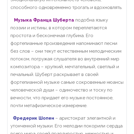
способного одновременно трогать и вдохновлять.
Музыка Франца Шуберта
подобна языку
поэзии и истины, в котором переплетаются
простота и бесконечная глубина.
Его
фортепианные произведения напоминают песни
без слов – они текут естественным мелодическим
потоком, погружая слушателя во внутренний мир
композитора – хрупкий, мечтательный, светлый и
печальный.
Шуберт раскрывает в своей
фортепианной музыке самые сокровенные нюансы
человеческой души – одиночество и тоску по
вечности, что придает его музыке постоянное,
почти метафизическое измерение.
Фредерик Шопен
– аристократ элегантной и
утонченной музыки.
Его мелодии покорили сердца
всего мира своей правдивостью, нежностью и