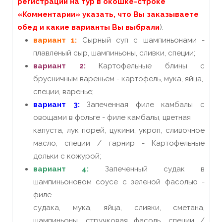
регистрации на тур в окошке-строке
«Комментарии» указать, что Вы заказываете
обед и какие варианты Вы выбрали
):
вариант 1:
Сырный суп с шампиньонами -
плавленый сыр, шампиньоны, сливки, специи;
вариант 2:
Картофельные блины с
брусничным вареньем - картофель, мука, яйца,
специи, варенье;
вариант 3:
Запеченная филе камбалы с
овощами в фольге - филе камбалы, цветная
капуста, лук порей, цукини, укроп, сливочное
масло, специи / гарнир - Картофельные
дольки с кожурой;
вариант 4:
Запеченный судак в
шампиньоновом соусе с зеленой фасолью -
филе
судака, мука, яйца, сливки, сметана,
шампиньоны, стручковая фасоль, специи /