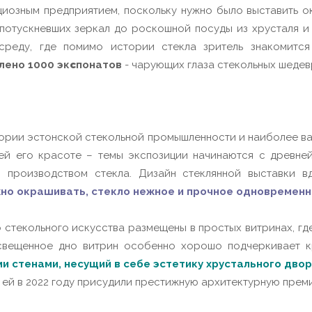
иозным предприятием, поскольку нужно было выставить ок
потускневших зеркал до роскошной посуды из хрусталя и 
среду, где помимо истории стекла зритель знакомится
лено 1000 эк
с
понатов
- чарующих глаза стекольных шедев
ории эстонской стекольной промышленности и наиболее ва
ей его красоте – темы экспозиции начинаются с древней
 производством стекла.
Дизайн стеклянной выставки в
но окрашивать, стекло нежное и прочное одновременн
 стекольного искусства размещены в простых витринах, гд
вещенное дно витрин особенно хорошо подчеркивает кр
и стенами, несущий в себе эстетику хрустального дво
 ей в 2022 году присудили престижную архитектурную преми