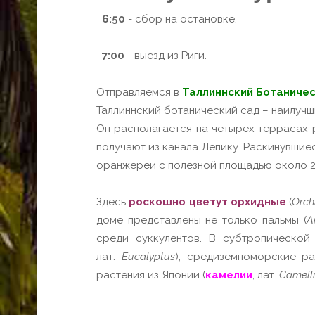
6:50
- сбор на остановке.
7:00
- выезд из Риги.
Отправляемся в
Таллиннский Ботаничес
Таллиннский ботанический сад – наилучш
Он располагается на четырех террасах 
получают из канала Лепику. Раскинувши
оранжереи с полезной площадью около 2
Здесь
роскошно цветут орхидные
(
Orch
доме представлены не только пальмы (
A
среди суккулентов. В субтропической
лат.
Eucalyptus
), средиземноморские ра
растения из Японии (
камелии
, лат.
Camell