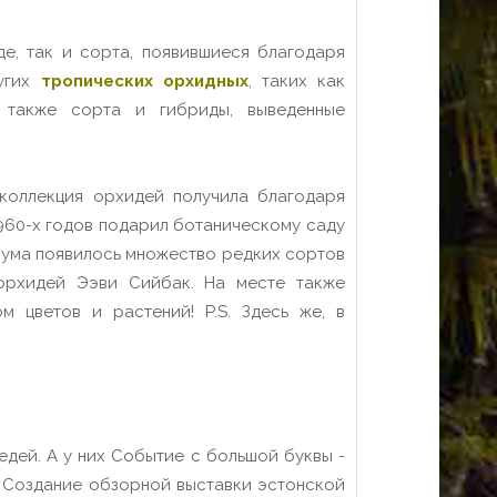
е, так и сорта, появившиеся благодаря
ругих
тропических орхидных
, таких как
а также сорта и гибриды, выведенные
 коллекция орхидей получила благодаря
960-х годов подарил ботаническому саду
диума появилось множество редких сортов
орхидей Ээви Сийбак. На месте также
 цветов и растений! P.S. Здесь же, в
дей. А у них Событие с большой буквы -
!
Создание обзорной выставки эстонской