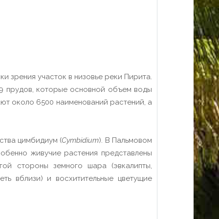
и зрения участок в низовье реки Пирита.
 9 прудов, которые основной объем воды
ют около 6500 наименований растений, а
ства цимбидиум (
Cymbidium
). В Пальмовом
собенно живучие растения представлены
гой стороны земного шара (эвкалипты,
ть вблизи) и восхитительные цветущие