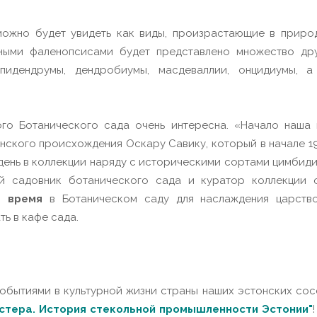
ожно будет увидеть как виды, произрастающие в природ
чными фаленопсисами будет представлено множество д
эпидендрумы, дендробиумы, масдеваллии, онцидиумы, 
го Ботанического сада очень интересна. «Начало наша
ского происхождения Оскару Савику, который в начале 1
 день в коллекции наряду с историческими сортами цимби
ий садовник ботанического сада и куратор коллекции 
е время
в Ботаническом саду для наслаждения царством
ь в кафе сада.
обытиями в культурной жизни страны наших эстонских сосе
стера. История стекольной промышленности Эстонии"