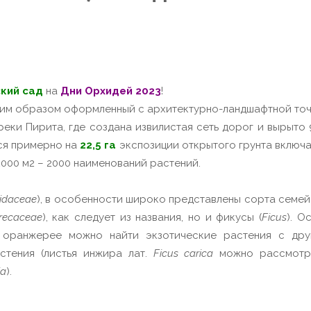
кий сад
на
Дни Орхидей 2023
!
им образом оформленный с архитектурно-ландшафтной точк
реки Пирита, где создана извилистая сеть дорог и вырыто
еся примерно на
22,5 га
экспозиции открытого грунта включа
000 м2 – 2000 наименований растений.
idaceae
), в особенности широко представлены сорта семей
recaceae
), как следует из названия, но и фикусы (
Ficus
). О
 оранжерее можно найти экзотические растения с дру
стения (листья инжира лат.
Ficus carica
можно рассмотре
ia
).