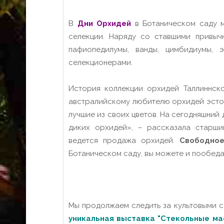
В
Дни Орхидей
в Ботаническом саду м
селекции. Наряду со ставшими привы
пафиопедилумы, ванды, цимбидиумы, 
селекционерами.
История коллекции орхидей Таллиннско
австралийскому любителю орхидей эстон
лучшие из своих цветов. На сегодняшний
диких орхидей», – рассказала старш
ведется продажа орхидей.
Свободно
Ботаническом саду, вы можете и пообедат
Мы продолжаем следить за культовыми с
уникальная выставка "Стекольные ма