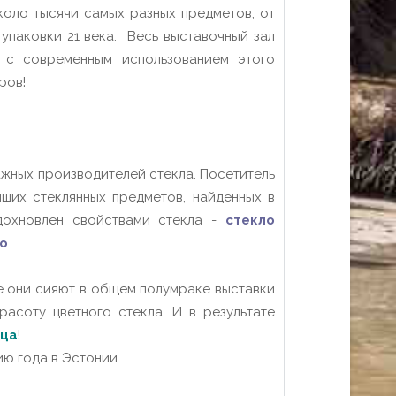
оло тысячи самых разных предметов, от
упаковки 21 века.
Весь выставочный зал
 с современным использованием этого
ров!
жных производителей стекла.
Посетитель
ших стеклянных предметов, найденных в
дохновлен свойствами стекла -
стекло
о
.
е они сияют в общем полумраке выставки
асоту цветного стекла. И в результате
рца
!
ю года в Эстонии.