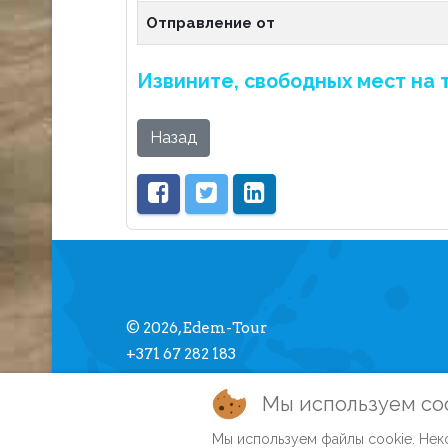
Отправление от
Извините, свободных мест на 
Назад
© 2026, Edem-Tour
+371 67 282 183
info [] edemtour.lv
Мы используем co
Мы используем файлы cookie. Неко