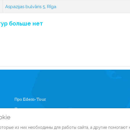
Aspazijas bulvāris 5, Rīga
тур больше нет
Про Edem-Tour
Памятка туристу
Личный кабинет
okie
Часто задаваемые вопросы
Регистрация на са
торые из них необходимы для работы сайта, а другие помогают н
Автобусные туры