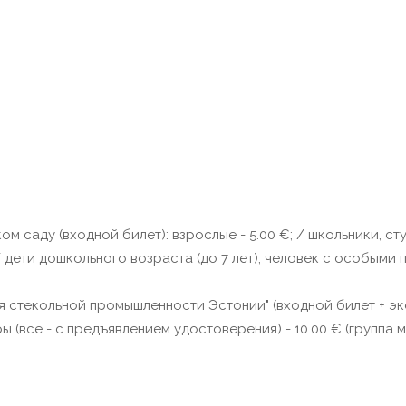
 саду (входной билет): взрослые - 5.00 €; / школьники, сту
/ дети дошкольного возраста (до 7 лет), человек с особыми
я стекольной промышленности Эстонии" (входной билет + эк
ры (все - с предъявлением удостоверения) - 10.00 € (группа 