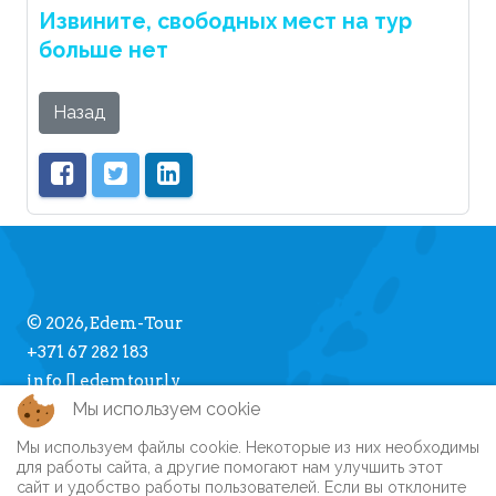
Извините, свободных мест на тур
больше нет
Назад
© 2026, Edem-Tour
+371 67 282 183
info [] edemtour.lv
Мы используем cookie
Мы используем файлы cookie. Некоторые из них необходимы
Про Edem-Tour
для работы сайта, а другие помогают нам улучшить этот
сайт и удобство работы пользователей. Если вы отклоните
Памятка туристу