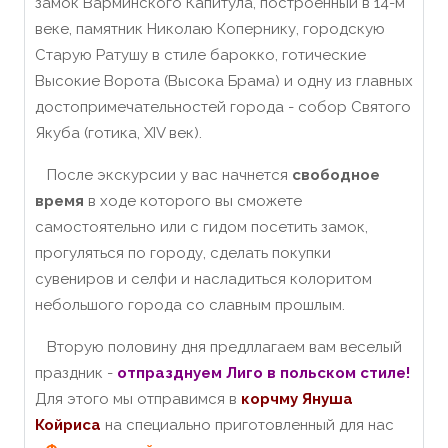
замок Варминского Капитула, построенный в 14-м
веке, памятник Николаю Копернику, городскую
Старую Ратушу в стиле барокко, готические
Высокие Ворота (Высока Брама) и одну из главных
достопримечательностей города - собор Святого
Якуба (готика, XIV век).
После экскурсии у вас начнется
свободное
время
в ходе которого вы сможете
самостоятельно или с гидом посетить замок,
прогуляться по городу, сделать покупки
сувениров и селфи и насладиться колоритом
небольшого города со славным прошлым.
Вторую половину дня предллагаем вам веселый
праздник -
отпразднуем Лиго в польском стиле!
Для этого мы отправимся в
корчму Януша
Койриса
на специально приготовленный для нас