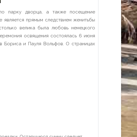
по парку дворца, а также посещение
те является прямым следствием женитьбы
только велика была любовь немецкого
Церемония освящения состоялась 6 июня
в Бориса и Пауля Вольфов. О страницах
поездки. Оставшуюся сумму следует