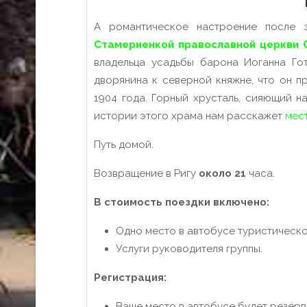
А романтическое настроение после 
Стамериенкой православной церкви 
владельца усадьбы барона Иоганна Г
дворянина к северной княжне, что он 
1904 года. Горный хрусталь, сияющий 
истории этого храма нам расскажет
мес
Путь домой.
Возвращение в Ригу
около
21
часа.
В стоимость поездки включено:
Одно место в автобусе туристическо
Услуги руководителя группы.
Регистрация:
Ваше место в автобусе будет резерв