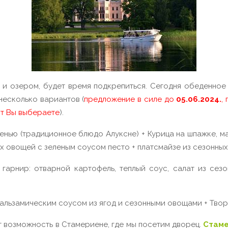
 и озером, будет время подкрепиться. Сегодня обеденно
несколько вариантов (
предложение в силе до
05.06.2024.
,
нт Вы выбераете
).
ленью (традиционное блюдо Алуксне) + Курица на шпажке, ма
ых овощей с зеленым соусом песто + платсмайзе из сезонных
 гарнир: отварной картофель, теплый соус, салат из се
 бальзамическим соусом из ягод и сезонными овощами + Тво
 возможность в Стамериене, где мы посетим дворец.
С
там