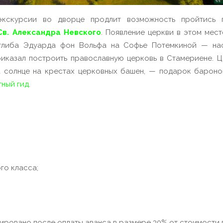
экскурсии во дворце продлит возможность пройтись 
Св. Александра Невского
. Появление церкви в этом мес
отлиба Эдуарда фон Вольфа на Софье Потемкиной — нас
приказал построить православную церковь в Стамериене. 
на солнце на крестах церковных башен, — подарок бароно
тный гид
.
го класса;
ировано после оплаты аванса в размере 30% от стоимости 