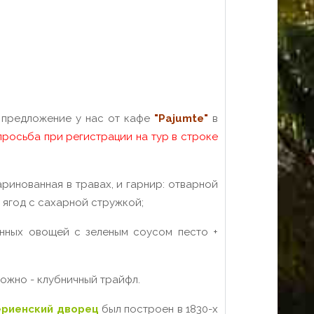
е предложение у нас от кафе
"Pajumte"
в
просьба при регистрации на тур в строке
ринованная в травах, и гарнир: отварной
 ягод с сахарной стружкой;
зонных овощей с зеленым соусом песто +
рожно - клубничный трайфл.
ерие
нский дворец
был построен в 1830-х