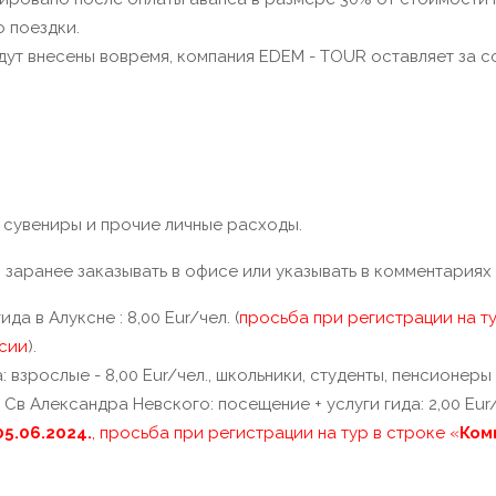
о поездки.
будут внесены вовремя, компания EDEM - TOUR оставляет за
, сувениры и прочие личные расходы.
заранее заказывать в офисе или указывать в комментариях 
да в Алуксне : 8,00 Eur/чел. (
просьба при регистрации на ту
рсии
).
 взрослые - 8,00 Eur/чел., школьники, студенты, пенсионеры -
в Александра Невского: посещение + услуги гида: 2,00 Eur/
05.06.2024.
,
просьба при регистрации на тур в строке «
Ком