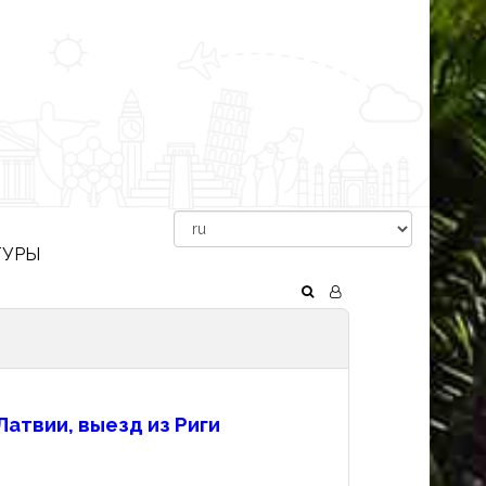
ТУРЫ
атвии, выезд из Риги