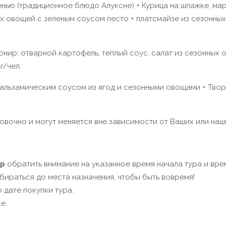
енью (традиционное блюдо Алуксне) + Курица на шпажке, мар
ых овощей с зеленым соусом песто + платсмайзе из сезонны
арнир: отварной картофель, теплый соус, салат из сезонных
r/чел.
 бальзамическим соусом из ягод и сезонными овощами + Тво
овочно и могут меняется вне зависимости от Ваших или наш
ур
обратить внимание на указанное время начала тура и вр
обираться до места назначения, чтобы быть вовремя!
 дате покупки тура.
е.