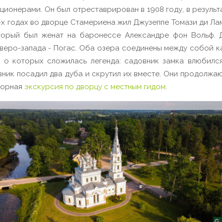
юционерами. Он был отреставрирован в 1908 году, в результ
-х годах во дворце Стамериена жил Джузеппе Томази ди Ла
оторый был женат на баронессе Александре фон Вольф.
еверо-запада - Погас. Оба озера соединены между собой 
, о которых сложилась легенда: садовник замка влюбилс
вник посадил два дуба и скрутил их вместе. Они продолжают
зорная
экскурсия по дворцу с местным гидом
.