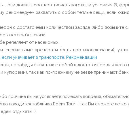
 – они должны соответствовать погодным условиям (!), фор
у рекомендуем захватить с собой теплые вещи, если ожида
фон с достаточным количеством заряда (либо возьмите с с
 останетесь без связи.
бе репеллент от насекомых.
и специальные препараты (есть противопоказания), учтит
, если укачивает в транспорте. Рекомендации
ты, не забудьте взять их с собой в достаточном для всего
ми купюрами), так как по-прежнему не везде принимают банк
либо причине вы не успеваете приехать вовремя, обязательн
гда находится табличка Edem-Tour – так Вы сможете легко 
едем отдыхать! :)