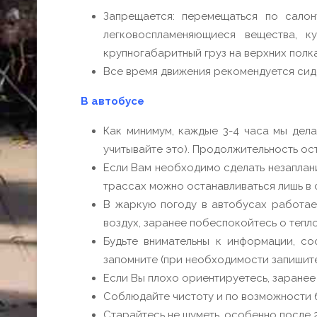
Запрещается: перемещаться по салон
легковоспламеняющиеся вещества, к
крупногабаритный груз на верхних полка
Все время движения рекомендуется сид
В автобусе
Как минимум, каждые 3-4 часа мы дела
учитывайте это). Продолжительность о
Если Вам необходимо сделать незаплани
трассах можно останавливаться лишь в 
В жаркую погоду в автобусах работае
воздух, заранее побеспокойтесь о тепл
Будьте внимательны к информации, со
запомните (при необходимости запишите
Если Вы плохо ориентируетесь, заранее 
Соблюдайте чистоту и по возможности 
Старайтесь не шуметь, особенно после 