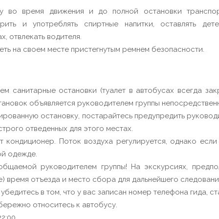
у во время движения и до полной остановки транспорт
урить и употреблять спиртные напитки, оставлять де
х, отвлекать водителя.
еть на своем месте пристегнутым ремнем безопасности.
ем санитарные остановки (туалет в автобусах всегда за
становок объявляется руководителем группы непосредствен
рованную остановку, постарайтесь предупредить руководит
строго отведенных для этого местах.
т кондиционер. Поток воздуха регулируется, однако есл
ой одежде.
общаемой руководителем группы! На экскурсиях, предпо
) время отъезда и место сбора для дальнейшего следовани
убедитесь в том, что у вас записан номер телефона гида, ст
бережно относитесь к автобусу.
22:00