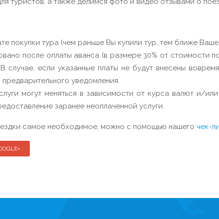
ля туристов, а также делимся фото и видео отзывами о поез
те покупки тура (чем раньше Вы купили тур, тем ближе Ваше
вано после оплаты аванса (в размере 30% от стоимости по
 В случае, если указанные платы не будут внесены воврем
 предварительного уведомления.
слуги могут меняться в зависимости от курса валют и/или
редоставление заранее неоплаченной услуги.
поездки самое необходимое, можно с помощью нашего
чек-л
OOGLE+