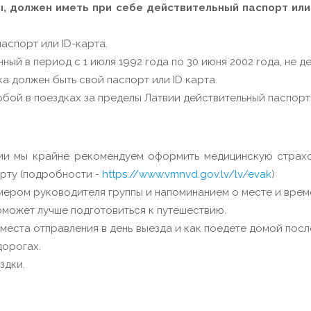
, должен иметь при себе действительный паспорт или
аспорт или ID-карта.
ный в период с 1 июля 1992 года по 30 июня 2002 года, не д
а должен быть свой паспорт или ID карта.
бой в поездках за пределы Латвии действительный паспорт 
ии мы крайне рекомендуем оформить медицинскую страхо
арту (подробности -
https://www.vmnvd.gov.lv/lv/evak
)
омером руководителя группы и напоминанием о месте и врем
оможет лучше подготовиться к путешествию.
 места отправления в день выезда и как поедете домой пос
дорогах.
здки.