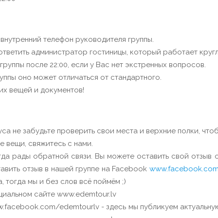
 внутренний телефон руководителя группы.
тветить администратор гостиницы, который работает кругл
руппы после 22:00, если у Вас нет экстренных вопросов.
руппы оно может отличаться от стандартного.
их вещей и документов!
са не забудьте проверить свои места и верхние полки, чтоб
е вещи, свяжитесь с нами.
да рады обратной связи. Вы можете оставить свой отзыв о
тавить отзыв в нашей группе на Facebook
www.facebook.com
 тогда мы и без слов всё поймём ;)
циальном сайте www.edemtour.lv
w.facebook.com/edemtourlv - здесь мы публикуем актуальну