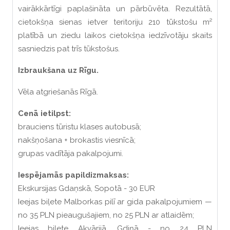
vairākkārtīgi paplašināta un pārbūvēta. Rezultātā,
cietokšņa sienas ietver teritoriju 210 tūkstošu m²
platībā un ziedu laikos cietokšņa iedzīvotāju skaits
sasniedzis pat trīs tūkstošus.
Izbraukšana uz Rīgu.
Vēla atgriešanās Rīgā.
Cenā ietilpst:
brauciens tūristu klases autobusā;
nakšņošana + brokastis viesnīcā;
grupas vadītāja pakalpojumi.
Iespējamās papildizmaksas:
Ekskursijas Gdaņskā, Sopotā - 30 EUR
Ieejas biļete Malborkas pilī ar gida pakalpojumiem —
no 35 PLN pieaugušajiem, no 25 PLN ar atlaidēm;
Ieejas biļete Akvārijā, Gdiņā - no 24 PLN