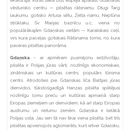
ekskursija, kuras laikā būs iespēja apskatīt Gdaņskas
vēsturisko centru — pilsētas rātsnamu, Długi Targ
laukumu, gotisko Artusa sētu, Zelta namu, Neptūna
strūklaku, Sv. Marijas baznīcu u.c.; viena no
populārākajām Gdaņskas vietām — Karaliskais ceļš,
virs kura paceļas gotiskais Rātsnama tornis, no kura
paveras pilsētas panorāma.
Gdaņska
– ar apmēram pusmiljonu iedzīvotāju,
pilsēta ir Polijas jūras vārti, nozīmīgs ekonomiskais,
zinātniskais un kultūras centrs, populārs tūrisma
centrs. Atrodoties pie Gdaņskas līča Baltijas jūras
dienvidos, tūkstošgadīgā Hanzas pilsēta spēlējusi
nozīmīgu lomu preču un kultūras apmaiņā starp
Eiropas ziemeļiem un dienvidiem, kā arī starp Eiropas
austrumu un rietumu zemēm. Gdaņska ir lielākā
Polijas osta. Jau sen tā nav tikai viena pilsēta, bet trīs
pilsētas apvienojošs aglomerāts, kurš ietver Gdaņsku,