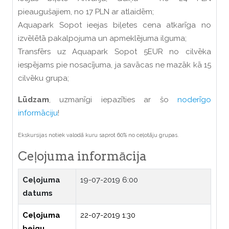
pieaugušajiem, no 17 PLN ar atlaidēm;
Aquapark Sopot ieejas biļetes cena atkarīga no
izvēlētā pakalpojuma un apmeklējuma ilguma;
Transfērs uz Aquapark Sopot 5EUR no cilvēka
iespējams pie nosacījuma, ja savācas ne mazāk kā 15
cilvēku grupa;
Lūdzam
, uzmanīgi iepazīties ar šo
noderīgo
informāciju
!
Ekskursijas notiek valodā kuru saprot 60% no ceļotāju grupas.
Ceļojuma informācija
Ceļojuma
19-07-2019 6:00
datums
Ceļojuma
22-07-2019 1:30
beigu