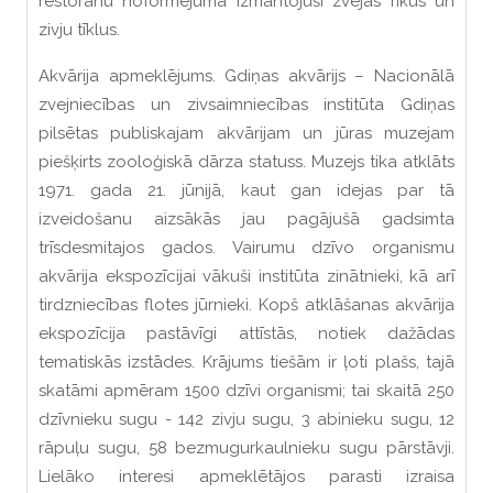
restorānu noformējumā izmantojuši zvejas rīkus un
zivju tīklus.
Akvārija apmeklējums. Gdiņas akvārijs – Nacionālā
zvejniecības un zivsaimniecības institūta Gdiņas
pilsētas publiskajam akvārijam un jūras muzejam
piešķirts zooloģiskā dārza statuss. Muzejs tika atklāts
1971. gada 21. jūnijā, kaut gan idejas par tā
izveidošanu aizsākās jau pagājušā gadsimta
trīsdesmitajos gados. Vairumu dzīvo organismu
akvārija ekspozīcijai vākuši institūta zinātnieki, kā arī
tirdzniecības flotes jūrnieki. Kopš atklāšanas akvārija
ekspozīcija pastāvīgi attīstās, notiek dažādas
tematiskās izstādes. Krājums tiešām ir ļoti plašs, tajā
skatāmi apmēram 1500 dzīvi organismi; tai skaitā 250
dzīvnieku sugu - 142 zivju sugu, 3 abinieku sugu, 12
rāpuļu sugu, 58 bezmugurkaulnieku sugu pārstāvji.
Lielāko interesi apmeklētājos parasti izraisa