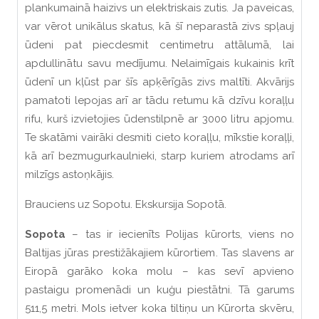
plankumainā haizivs un elektriskais zutis. Ja paveicas,
var vērot unikālus skatus, kā šī neparastā zivs spļauj
ūdeni pat piecdesmit centimetru attālumā, lai
apdullinātu savu medījumu. Nelaimīgais kukainis krīt
ūdenī un kļūst par šīs apķērīgās zivs maltīti. Akvārijs
pamatoti lepojas arī ar tādu retumu kā dzīvu koraļļu
rifu, kurš izvietojies ūdenstilpnē ar 3000 litru apjomu.
Te skatāmi vairāki desmiti cieto koraļļu, mīkstie koraļļi,
kā arī bezmugurkaulnieki, starp kuriem atrodams arī
milzīgs astoņkājis.
Brauciens uz Sopotu. Ekskursija Sopotā.
Sopota
– tas ir iecienīts Polijas kūrorts, viens no
Baltijas jūras prestižākajiem kūrortiem. Tas slavens ar
Eiropā garāko koka molu – kas sevī apvieno
pastaigu promenādi un kuģu piestātni. Tā garums
511,5 metri. Mols ietver koka tiltiņu un Kūrorta skvēru,