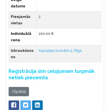
datums
Pieejamās
2
vietas
Individuālā
200.00 €
cena
Izbraukšana
Aspazijas bulvāris 5, Rīga
no
Reģistrācija šim ceļojumam turpmāk
netiek pieņemta
Atpakaļ