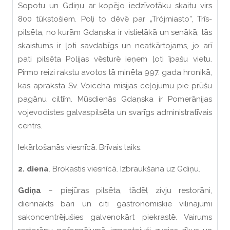
Sopotu un Gdiņu ar kopējo iedzīvotāku skaitu virs
800 tūkstošiem. Poļi to dēvē par „Trójmiasto”, Trīs-
pilsēta, no kurām Gdaņska ir vislielākā un senākā; tās
skaistums ir ļoti savdabīgs un neatkārtojams, jo arī
pati pilsēta Polijas vēsturē ieņem ļoti īpašu vietu.
Pirmo reizi rakstu avotos tā minēta 997. gada hronikā,
kas apraksta Sv. Voiceha misijas ceļojumu pie prūšu
pagānu ciltīm. Mūsdienās Gdaņska ir Pomerānijas
vojevodistes galvaspilsēta un svarīgs administratīvais
centrs.
Iekārtošanās viesnīcā. Brīvais laiks.
2. diena
. Brokastis viesnīcā. Izbraukšana uz Gdiņu.
Gdiņa
– piejūras pilsēta, tādēļ zivju restorāni,
diennakts bāri un citi gastronomiskie vilinājumi
sakoncentrējušies galvenokārt piekrastē. Vairums