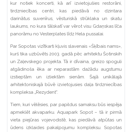
kur notiek koncerti, kā arī izvietojušies restorāni,
tirdzniecības centri, kas piedāvā no dzintara
darinātus suvenīrus, vēsturiskā strūklaka un skatu
laukums, no kura tālskatī var vērot visu Gdaņskas līča
panorāmu no Vesterplates līdz Hela pussalai.
Par Sopotas vizītkarti kļuvis slavenais «Šķībais nams»,
kurš tika uzbūvēts 2003. gadā pēc arhitektu Šotinskih
un Zaļevskego projekta. Tā ir dīvaina, greizo spoguli
atgādinoša ēka ar neparastām dažādu augstumu
izstieptām un izliektām sienām. Šajā unikālajā
arhitektoniskajā būvē izvietojusies daļa tirdzniecības
kompleksa „Rezydent”.
Tiem, kuri vēlēsies, par papildus samaksu būs iespēja
apmeklēt akvaparku. Aquapark Sopot – tā ir pirmā
vieta piejūras vojevodistē, kas piedāvā atpūtas un
ūdens izklaides pakalpojumu kompleksu. Sopotas