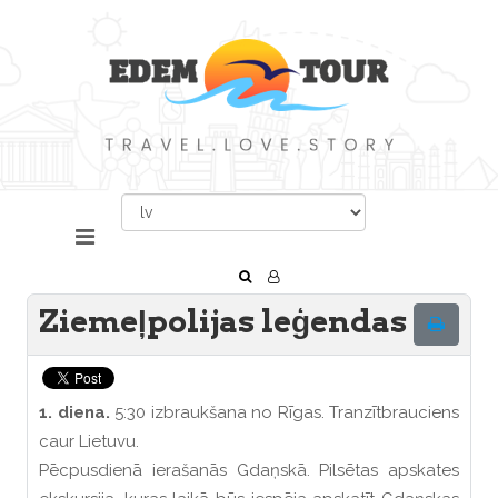
Ziemeļpolijas leģendas
1. diena.
5:30 izbraukšana no Rīgas. Tranzītbrauciens
caur Lietuvu.
Pēcpusdienā ierašanās Gdaņskā. Pilsētas apskates