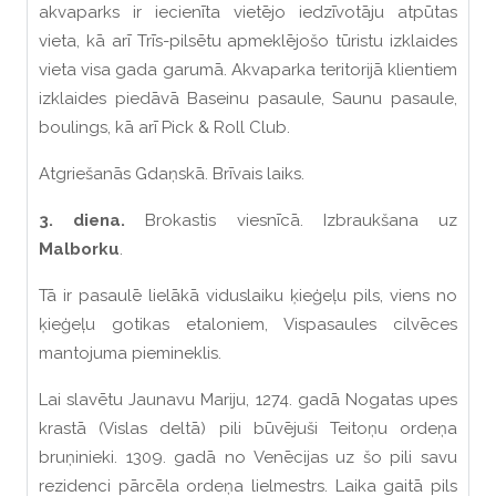
akvaparks ir iecienīta vietējo iedzīvotāju atpūtas
vieta, kā arī Trīs-pilsētu apmeklējošo tūristu izklaides
vieta visa gada garumā. Akvaparka teritorijā klientiem
izklaides piedāvā Baseinu pasaule, Saunu pasaule,
boulings, kā arī Pick & Roll Club.
Atgriešanās Gdaņskā. Brīvais laiks.
3. diena.
Brokastis viesnīcā. Izbraukšana uz
Malborku
.
Tā ir pasaulē lielākā viduslaiku ķieģeļu pils, viens no
ķieģeļu gotikas etaloniem, Vispasaules cilvēces
mantojuma piemineklis.
Lai slavētu Jaunavu Mariju, 1274. gadā Nogatas upes
krastā (Vislas deltā) pili būvējuši Teitoņu ordeņa
bruņinieki. 1309. gadā no Venēcijas uz šo pili savu
rezidenci pārcēla ordeņa lielmestrs. Laika gaitā pils