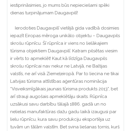
iestiprināsimies, jo mums būs nepieciešami spēki
dienas turpinājumam Daugavpilī!
Ierodoties Daugavpilī vietējā gida vadībā dosimies
iepazīt Eiropas mēroga unikālo objektu – Daugavpils
skrošu rūpnīcu. Šī rūpnīca ir viens no lielākajiem
tūrisma objektiem Daugavpilī. Katram pilsētas viesim
ir vērts to apmeklēt! Kaut kā līdzīga Daugavpils
skrošu rūpnīcai nav nekur ne Latvijā, ne Baltijas
valstīs, ne arī visā Ziemeļeiropā. Par to liecina ne tikai
Latvijas tūrisma attīstības aģentūras nominācija
“Visveiksmīgākais jaunais tūrisma produkts 2013”, bet
arī strauji augošais apmeklētāju skaits. Rūpnīca
uzsākusi savu darbību tālajā 1886. gadā un no
nelielas manufaktūras dažu gadu laikā izaugusi par
lielu rūpnīcu, kura savu produkciju eksportēja uz
tuvām un tālām valstīm. Bet svina liešanas tornis, kurš