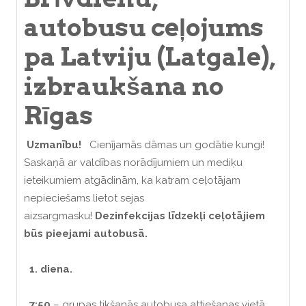
autobusu ceļojums
pa Latviju (Latgale),
izbraukšana no
Rīgas
Uzmanību!
Cienījamās dāmas un godātie kungi!
Saskaņā ar valdības norādījumiem un mediķu
ieteikumiem atgādinām, ka katram ceļotājam
nepieciešams lietot sejas
aizsargmasku!
Dezinfekcijas līdzekļi ceļotājiem
būs pieejami autobusā.
1. diena.
7:50
– grupas tikšanās autobusa attiešanas vietā.