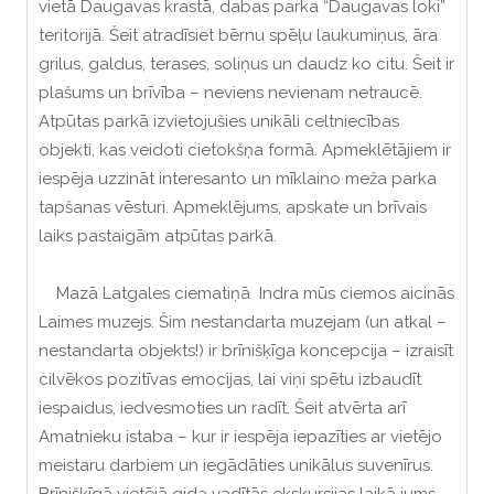
vietā Daugavas krastā, dabas parka “Daugavas loki”
teritorijā. Šeit atradīsiet bērnu spēļu laukumiņus, āra
grilus, galdus, terases, soliņus un daudz ko citu. Šeit ir
plašums un brīvība – neviens nevienam netraucē.
Atpūtas parkā izvietojušies unikāli celtniecības
objekti, kas veidoti cietokšņa formā. Apmeklētājiem ir
iespēja uzzināt interesanto un mīklaino meža parka
tapšanas vēsturi. Apmeklējums, apskate un brīvais
laiks pastaigām atpūtas parkā.
Mazā Latgales ciematiņā Indra mūs ciemos aicinās
Laimes muzejs. Šim nestandarta muzejam (un atkal –
nestandarta objekts!) ir brīnišķīga koncepcija – izraisīt
cilvēkos pozitīvas emocijas, lai viņi spētu izbaudīt
iespaidus, iedvesmoties un radīt. Šeit atvērta arī
Amatnieku istaba – kur ir iespēja iepazīties ar vietējo
meistaru darbiem un iegādāties unikālus suvenīrus.