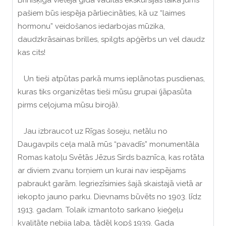
Brīnišķīgā vietējā gida vadītās ekskursijas laikā jums
pašiem būs iespēja pārliecināties, kā uz “laimes
hormonu” veidošanos iedarbojas mūzika,
daudzkrāsainas brilles, spilgts apģērbs un vel daudz
kas cits!
Un tieši atpūtas parkā mums ieplānotas pusdienas,
kuras tiks organizētas tieši mūsu grupai (jāpasūta
pirms ceļojuma mūsu birojā).
Jau izbraucot uz Rīgas šoseju, netālu no
Daugavpils ceļa malā mūs “pavadīs” monumentāla
Romas katoļu Svētās Jēzus Sirds baznīca, kas rotāta
ar diviem zvanu torņiem un kurai nav iespējams
pabraukt garām. Iegriezīsimies šajā skaistajā vietā ar
iekopto jauno parku. Dievnams būvēts no 1903. līdz
1913. gadam. Tolaik izmantoto sarkano ķieģeļu
kvalitāte nebija laba, tādēļ kopš 1939. Gada