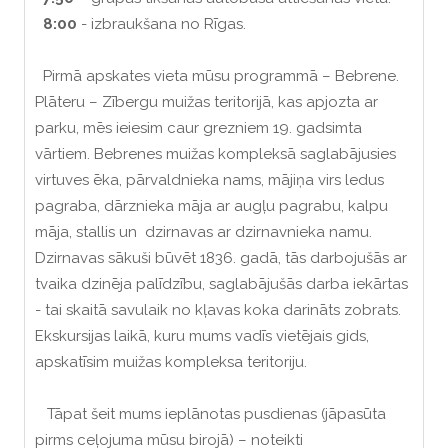
8:00
- izbraukšana no Rīgas.
Pirmā apskates vieta mūsu programmā – Bebrene.
Plāteru – Zībergu muižas teritorijā, kas apjozta ar
parku, mēs ieiesim caur grezniem 19. gadsimta
vārtiem. Bebrenes muižas kompleksā saglabājusies
virtuves ēka, pārvaldnieka nams, mājiņa virs ledus
pagraba, dārznieka māja ar augļu pagrabu, kalpu
māja, stallis un dzirnavas ar dzirnavnieka namu.
Dzirnavas sākuši būvēt 1836. gadā, tās darbojušās ar
tvaika dzinēja palīdzību, saglabājušās darba iekārtas
- tai skaitā savulaik no kļavas koka darināts zobrats.
Ekskursijas laikā, kuru mums vadīs vietējais gids,
apskatīsim muižas kompleksa teritoriju.
Tāpat šeit mums ieplānotas pusdienas (jāpasūta
pirms ceļojuma mūsu birojā) – noteikti