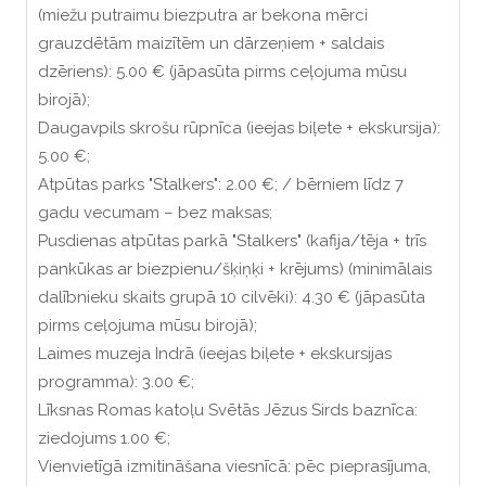
(miežu putraimu biezputra ar bekona mērci
grauzdētām maizītēm un dārzeņiem + saldais
dzēriens): 5.00 € (jāpasūta pirms ceļojuma mūsu
birojā);
Daugavpils skrošu rūpnīca (ieejas biļete + ekskursija):
5.00 €;
Atpūtas parks "Stalkers": 2.00 €; / bērniem līdz 7
gadu vecumam – bez maksas;
Pusdienas atpūtas parkā "Stalkers" (kafija/tēja + trīs
pankūkas ar biezpienu/šķiņķi + krējums) (minimālais
dalībnieku skaits grupā 10 cilvēki): 4.30 € (jāpasūta
pirms ceļojuma mūsu birojā);
Laimes muzeja Indrā (ieejas biļete + ekskursijas
programma): 3.00 €;
Līksnas Romas katoļu Svētās Jēzus Sirds baznīca:
ziedojums 1.00 €;
Vienvietīgā izmitināšana viesnīcā: pēc pieprasījuma,