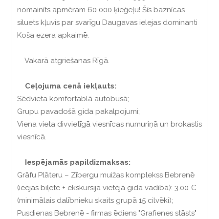
nomainīts apmēram 60 000 ķieģeļu! Šīs baznīcas
siluets kļuvis par svarīgu Daugavas ielejas dominanti
Koša ezera apkaimē.
Vakarā atgriešanas Rīgā.
Ceļojuma cenā iekļauts:
Sēdvieta komfortablā autobusā;
Grupu pavadošā gida pakalpojumi;
Viena vieta divvietīgā viesnīcas numuriņā un brokastis
viesnīcā.
Iespējamās papildizmaksas:
Grāfu Plāteru – Zībergu muižas komplekss Bebrenē
(ieejas biļete + ekskursija vietējā gida vadībā): 3.00 €
(minimālais dalībnieku skaits grupā 15 cilvēki);
Pusdienas Bebrenē - firmas ēdiens "Grafienes stāsts"