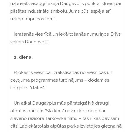
uzbūvēts visaugstākajā Daugavpils punktā, kļuvis par
pilsētas industriālo simbolu. Jums būs iespēja arī
uzkāpt rūpnīcas tornī!
Ierašanās viesnīcā un iekārtošanās numuriņos. Brīvs
vakars Daugavpilī.
2. diena.
Brokastis viesnīcā. Izrakstīšanās no viesnīcas un
ceļojuma programmas turpinājums – dodamies
Latgales “dzīlēs”!
Un atkal Daugavpils mūs pārsteigs! Nē draugi,
atputas parkam “Stalkers” nav nekā kopīga ar
slaveno režisora Tarkovska filmu – tas ir kas pavisam
cits! Labiekārtotais atpūtas parks izvietojies gleznainā