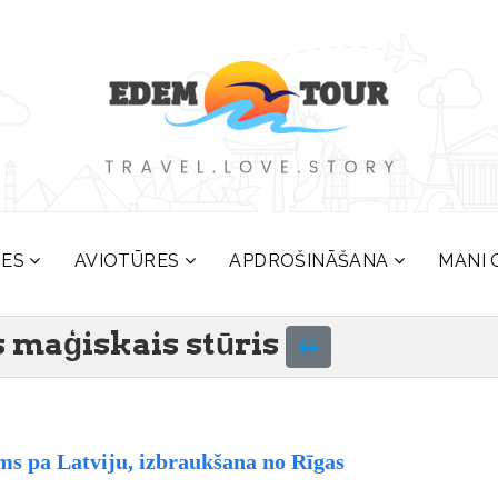
RES
AVIOTŪRES
APDROŠINĀŠANA
MANI 
 maģiskais stūris
ms pa Latviju, izbraukšana no Rīgas