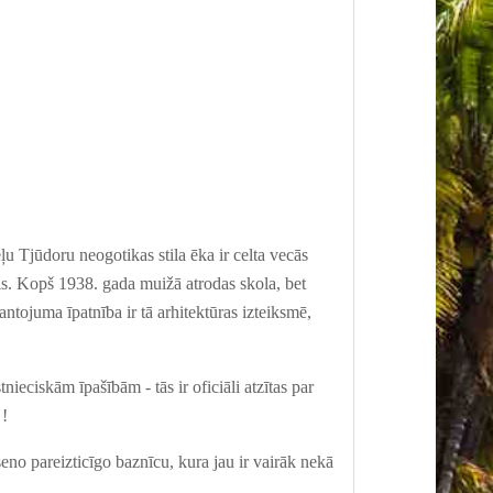
eļu Tjūdoru neogotikas stila ēka ir celta vecās
vis. Kopš 1938. gada muižā atrodas skola, bet
Mantojuma īpatnība
ir
tā arhitektūras izteiksmē,
tniecisk
ām
īpašīb
ām
- tā
s
ir oficiāli atzīta
s
par
"
!
eno pareizticīgo baznīcu, k
ura
jau ir vairāk nekā