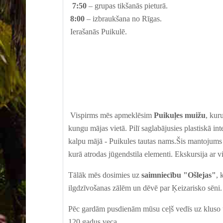
7:50
–
grupas tikšanās pieturā
.
8:00
–
izbraukšana no Rīgas.
Ierašanās Puikulē.
Vispirms
mēs apmeklēsim
Puikuļ
es
muižu
, kur
kungu mājas vietā. Pilī saglabājusies plastiskā i
kalpu mājā - Puikules tautas nams.
Šis m
antojums 
kurā atrodas jūgendstila elementi. Ekskursija ar vi
Tālāk mēs
dosimies uz
saimniecību "Ošlejas"
, 
ilg
dzīvošanas
zāl
ēm
un
dēvē par Ķeizarisko sēni
.
Pēc gardām pusdienām mūsu ceļš
vedīs uz
kluso
120 gadus veca.