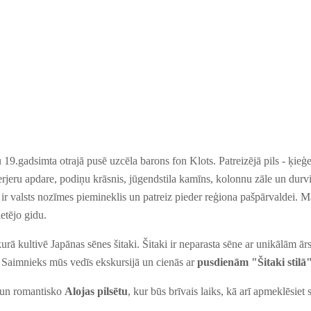
u 19.gadsimta otrajā pusē uzcēla barons fon Klots.
Patreizējā pils - ķieģ
nterjeru apdare, podiņu krāsnis, jūgendstila kamīns, kolonnu zāle un dur
ir valsts nozīmes piemineklis un
patreiz
pieder reģiona pašpārvaldei. 
etējo gidu.
kurā kultivē Japānas sēnes šitaki. Šitak
i
ir neparasta sēne ar unikāl
ām
ārs
Saimnieks mūs vedīs
ekskursij
ā
un
cienās ar
pusdienām
"
Šitaki stilā
 un romantisko
Alojas pilsētu
, kur būs brīvais laiks, kā arī
apmeklēsiet
s