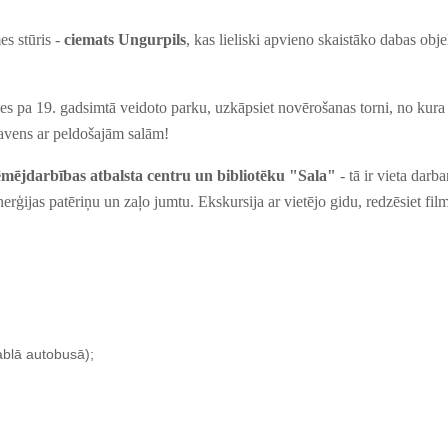
es stūris
-
ciemat
s
Ungurpils
, kas lieliski apvieno skaistāko dabas ob
ies
pa 19. gadsimt
ā
veidoto
parku, uzkāp
sie
t novērošanas torni,
no
kur
a
slavens ar peldošajām salām!
mējdarbības atbalsta centr
u
un bibliotēk
u
"Sala"
- tā ir vieta dar
erģijas patēriņ
u un
zaļo jumtu. Ekskursija ar vietējo gidu
,
redzēsiet
fil
ablā autobusā);