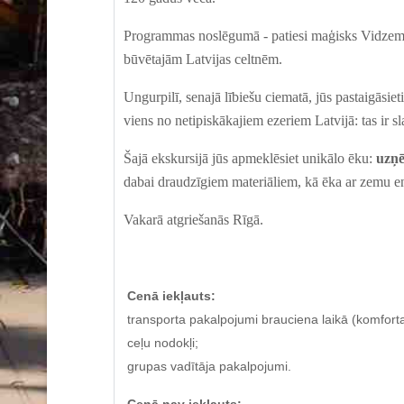
P
rogrammas
noslēgumā
- patiesi maģisks Vidzem
būvēt
ajām
Latvijas celtnēm.
Ungurpilī, senajā lībiešu ciematā, jūs pastaigā
siet
viens no netipiskākajiem ezeriem Latvijā: tas ir 
Š
ajā
ekskursij
ā
jūs apmeklēsiet unikālo ēku:
uzņē
dabai draudzīgi
em
materiāliem,
kā
ēka ar zem
u
en
Vakarā atgrie
šanās
Rīgā.
Cenā iekļauts:
transporta pakalpojumi brauciena laikā (komfort
ceļu nodokļi;
grupas vadītāja pakalpojumi.