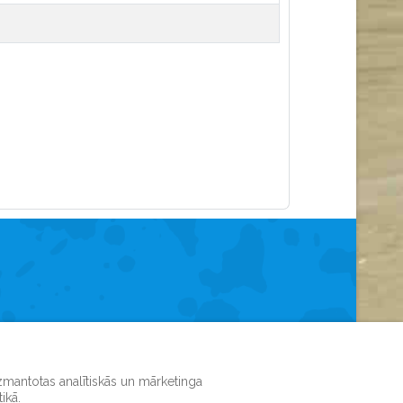
izmantotas analītiskās un mārketinga
appā
ikā.