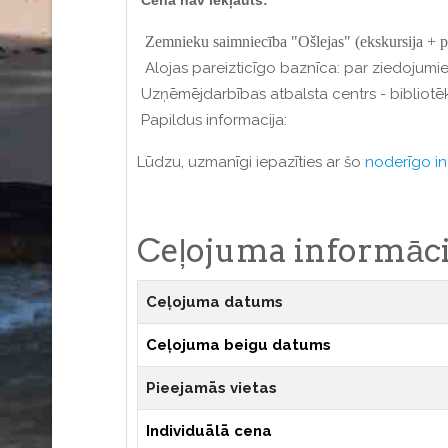
Cenā nav iekļauts:
Zemnieku saimniecība "Ošlejas" (ekskursija + p
Alojas pareizticīgo baznīca: par ziedojumi
Uzņēmējdarbības atbalsta centrs - bibliotēka
Papildus informacija:
Lūdzu, uzmanīgi iepazīties ar šo
noderīgo in
Ceļojuma informāci
Ceļojuma datums
Ceļojuma beigu datums
Pieejamās vietas
Individuālā cena