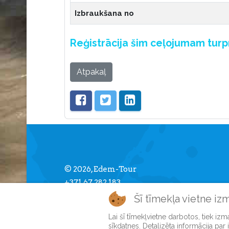
Izbraukšana no
Reģistrācija šim ceļojumam tur
Atpakaļ
© 2026, Edem-Tour
+371 67 282 183
info [] edemtour.lv
Šī tīmekļa vietne iz
Lai šī tīmekļvietne darbotos, tiek iz
sīkdatnes. Detalizēta informācija par