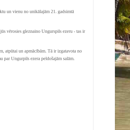
jektu un vienu no unikālajām 21. gadsimtā
jūs vērosies gleznain
o
Ungurspils ezer
u
- tas ir
bam, atpūtai un apmācīb
ām
. T
ā
ir izgatavota no
m
u
par Ungurpils ezera peldošajām salām
.