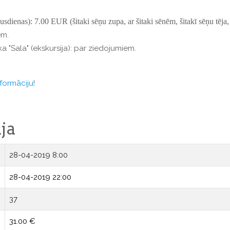
usdienas): 7.00 EUR (šitak
i
sēņu zupa, ar šitak
i
sēnēm, šitak
ī
sēņu tēja,
em.
 "Sala" (ekskursija): par ziedojumiem.
formāciju
!
ja
28-04-2019 8:00
28-04-2019 22:00
37
31.00 €