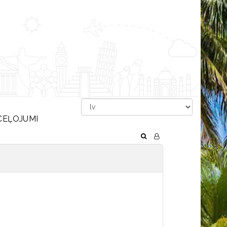
CEĻOJUMI