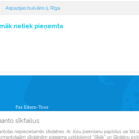
Aspazijas bulvāris 5, Rīga
pmāk netiek pieņemta
Par Edem-Tour
Informācija ceļotājiem
manto sīkfailus
Mans kabinets
Autobusu tūres
mantotas nepieciešamās sīkdatnes. Ar Jūsu piekrišanu papildus var tikt 
Reģistreties mājasl
 izmantotajām sīkdatnēm pieejama uzklikšķinot “Sīkāk” un Sīkdatņu polit