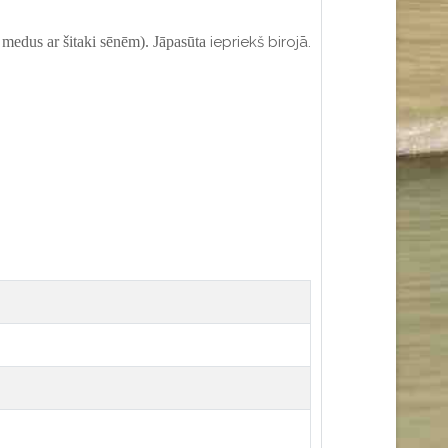
 medus ar šitak
i
sēnēm).
Jāpasūta
iepriekš birojā.