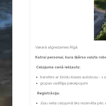
Vakarā atgriežamies Rīgā.
Katrai personai, kura šķērso valsts robežu
Ceļojuma cenā iekļauts:
transfers ar tūristu klases autobusu - 1 
grupas vadītāja pakalpojumi.
Reģistrācija:
Jūsu vieta ceļojumā tiks rezervēta p