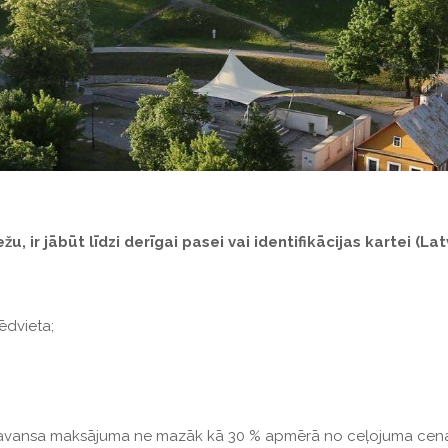
, ir jābūt līdzi derīgai pasei vai identifikācijas kartei (La
sēdvieta;
ēc avansa maksājuma ne mazāk kā 30 % apmērā no ceļojuma cena