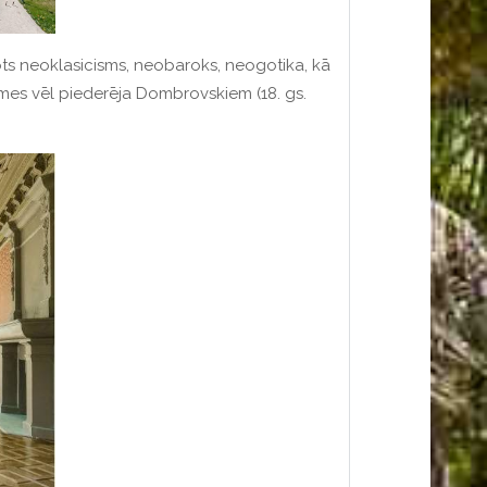
ots neoklasicisms, neobaroks, neogotika, kā
emes vēl piederēja Dombrovskiem (18. gs.