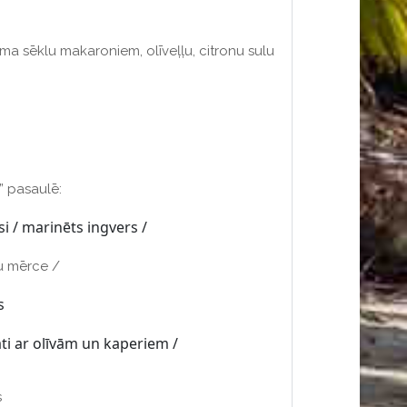
ma sēklu makaroniem, olīveļļu, citronu sulu
” pasaulē:
īsi / marinēts ingvers /
ru mērce /
s
āti ar olīvām un kaperiem /
s