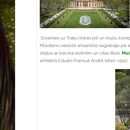
Dosimies uz Traķu Vokes pili un muižu komp
Mūsdienu veidolā ansamblis saglabājis pili a
staļļus ar baroka iezīmēm un citas ēkas.
Mui
arhitekts Eduārs Fransuā Andrē (1840–1911).