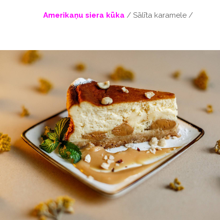
Amerikaņu siera kūka
/ Sālīta karamele /