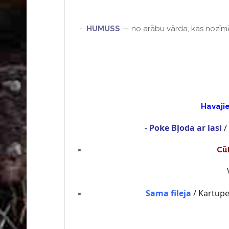
-
HUMUSS
— no arābu vārda, kas nozīmē 
Havaji
- Poke Bļoda ar lasi
/ 
-
Cū
Sama fileja
/ Kartupeļ