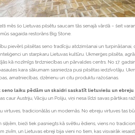
elti mēs šo Lietuvas pilsētu saucam tās senajā vārdā – šeit vara
mūs sagaida restorāns Big Stone.
 pievērš pilsētas seno tradīciju atdzimšanai un turpināšanai, c
inteliģenci un starpkaru Lietuvas kultūru.
Ukmerģes pilsēta, agr
jās kā nozīmīgs tirdzniecības un pārvaldes centrs.
No 17. gadsi
 pasaules kara sākumam sasniedza pusi pilsētas iedzīvotāju.
Ukme
cības, amatniecības, dzērienu un citu produktu ražošanas.
 seno laiku pēdām un skaidri saskatīt lietuviešu un ebreju 
 caur Austriju, Vāciju un Poliju, viņi nesa līdzi savas pārtikas ra
 virtuves, tradicionālās un modernās.
No ebreju virtuves tas bū
iļķēm, bieži tiek pasniegts kā svētku ēdiens, viens no tradicion
ivīm, un Lietuvas ebreji bija vieni no tiem, kas visvairāk iesaistīj