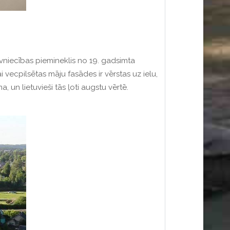
ūvniecības piemineklis no 19. gadsimta
vecpilsētas māju fasādes ir vērstas uz ielu,
 un lietuvieši tās ļoti augstu vērtē.