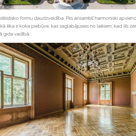
stilistisko formu daudzveidība.
Pils ansamblī harmoniski apvien
kā ēka ir koka piebūve, kas saglabājusies no laikiem, kad šīs z
jā gida vadībā.