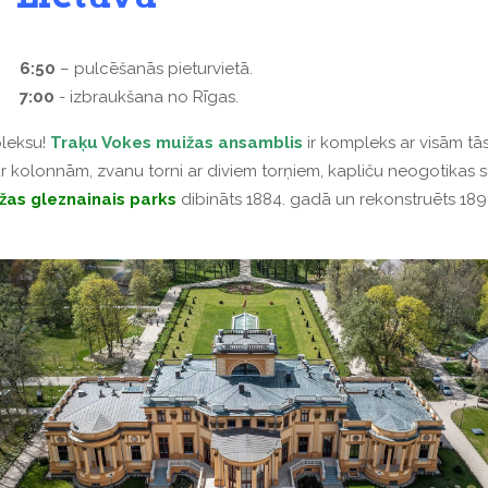
6:50
– pulcēšanās pieturvietā.
7:00
- izbraukšana no Rīgas.
leksu!
Traķu Vokes muižas ansamblis
ir kompleks ar visām tā
r kolonnām, zvanu torni ar diviem torņiem, kapliču neogotikas st
žas gleznainais parks
dibināts 1884. gadā un rekonstruēts 189