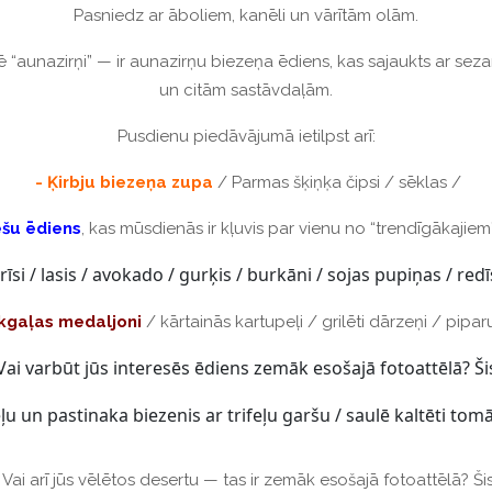
Pasniedz ar āboliem, kanēli un vārītām olām.
“aunazirņi” — ir aunazirņu biezeņa ēdiens, kas sajaukts ar seza
un citām sastāvdaļām.
Pusdienu piedāvājumā ietilpst arī:
- Ķirbju biezeņa zupa
/ Parmas šķiņķa čipsi / sēklas /
ešu ēdiens
, kas mūsdienās ir kļuvis par vienu no “trendīgākajiem
rīsi / lasis / avokado / gurķis / burkāni / sojas pupiņas / red
kgaļas medaljoni
/ kārtainās kartupeļi / grilēti dārzeņi / pipa
Vai varbūt jūs interesēs ēdiens zemāk esošajā fotoattēlā? Ši
u un pastinaka biezenis ar trifeļu garšu / saulē kaltēti tom
Vai arī jūs vēlētos desertu — tas ir zemāk esošajā fotoattēlā? Ši