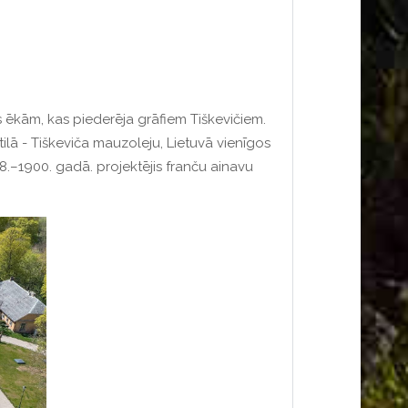
s ēkām, kas piederēja grāfiem Tiškevičiem.
ilā - Tiškeviča mauzoleju, Lietuvā vienīgos
8.–1900. gadā.
projektējis franču ainavu