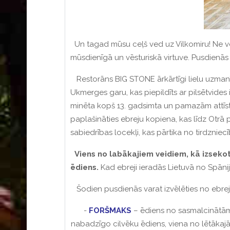
Un tagad mūsu ceļš ved uz Vilkomiru!
Ne v
mūsdienīgā un vēsturiskā virtuve.
Pusdienās 
Restorāns BIG STONE ārkārtīgi lielu uzmanību
Ukmerges garu, kas piepildīts ar pilsētvides 
minēta kopš 13. gadsimta un pamazām attīstī
paplašināties ebreju kopiena, kas līdz Otrā
sabiedrības locekļi, kas pārtika no tirdznie
Viens no labākajiem veidiem, kā izsekot
ēdiens.
Kad ebreji ieradās Lietuvā no Spānijas
Šodien pusdienās varat izvēlēties no ebreju
-
FORŠMAKS
– ēdiens no sasmalcinātām s
nabadzīgo cilvēku ēdiens, viena no lētākajām z