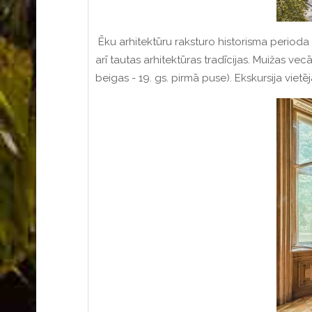
Ēku arhitektūru raksturo historisma perioda 
arī tautas arhitektūras tradīcijas.
Muižas vecā
beigas - 19. gs. pirmā puse).
Ekskursija vietē