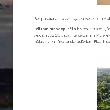
Pēc pusdienām ekskursija pa vecpilsētu vie
Vilkomiras vecpilsēta
ir viena no septiņā
beigām līdz 20. gadsimta sākumam. Mūra ēkas 
mājas ir vienstāva, ar starpstāviem. Ēkas ir 