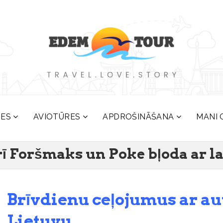
RES
AVIOTŪRES
APDROŠINĀŠANA
MANI 
rī Foršmaks un Poke bļoda ar l
Brīvdienu ceļojumus ar au
Lietuvu