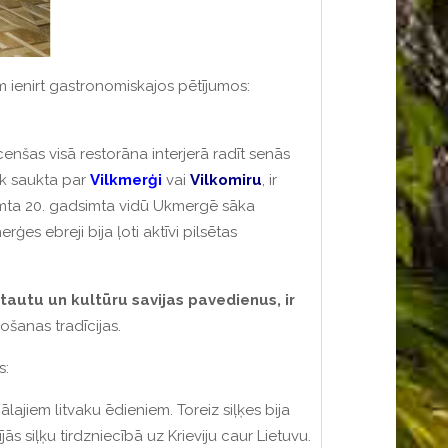
m ienirt gastronomiskajos pētījumos:
enšas visā restorāna interjerā radīt senās
āk saukta par
Vilkmerģi
vai
Vilkomiru
, ir
mta 20. gadsimta vidū Ukmergē sāka
rģes ebreji bija ļoti aktīvi pilsētas
tautu un kultūru savijas pavedienus, ir
žošanas tradīcijas.
s:
ālajiem litvaku ēdieniem.
Toreiz siļķes bija
ās siļķu tirdzniecībā uz Krieviju caur Lietuvu.