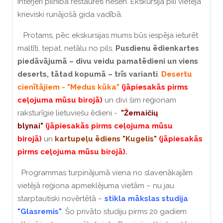
interjeri pilnībā restaurēti nesen. Ekskursija pilī vietējā
krieviski runājošā gida vadībā.
Protams, pēc ekskursijas mums būs iespēja ieturēt
maltīti, tepat, netālu no pils.
Pusdienu ēdienkartes
piedāvājumā – divu veidu pamatēdieni un viens
deserts,
tātad kopumā – trīs varianti
.
Desertu
cienītājiem - "Medus kūka"
(jāpiesakās pirms
ceļojuma mūsu birojā)
un divi šim reģionam
raksturīgie lietuviešu ēdieni -
"Žemaičių
blynai"
(jāpiesakās pirms ceļojuma mūsu
birojā)
un
kartupeļu ēdiens "Kugelis"
(jāpiesakās
pirms ceļojuma mūsu birojā).
Programmas turpinājumā viena no slavenākajām
vietējā reģiona apmeklējuma vietām – nu jau
starptautiski novērtētā –
stikla mākslas studija
"Glasremis"
. Šo privāto studiju pirms 20 gadiem