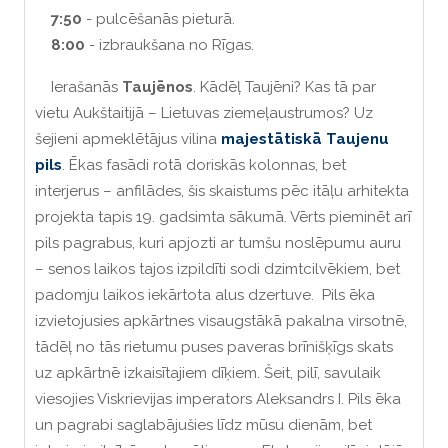
7:50
- pulcēšanās pieturā.
8:00
- izbraukšana no Rīgas.
Ierašanās
Taujēnos
. Kādēļ Taujēni? Kas tā par
vietu Aukštaitijā – Lietuvas ziemeļaustrumos? Uz
šejieni apmeklētājus vilina
majestātiskā Taujenu
pils
. Ēkas fasādi rotā doriskās kolonnas, bet
interjerus – anfilādes, šis skaistums pēc itāļu arhitekta
projekta tapis 19. gadsimta sākumā. Vērts pieminēt arī
pils pagrabus, kuri apjozti ar tumšu noslēpumu auru
– senos laikos tajos izpildīti sodi dzimtcilvēkiem, bet
padomju laikos iekārtota alus dzertuve. Pils ēka
izvietojusies apkārtnes visaugstākā pakalna virsotnē,
tādēļ no tās rietumu puses paveras brīnišķīgs skats
uz apkārtnē izkaisītajiem dīķiem. Šeit, pilī, savulaik
viesojies Viskrievijas imperators Aleksandrs I. Pils ēka
un pagrabi saglabājušies līdz mūsu dienām, bet