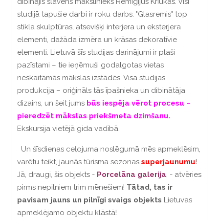
dibinājis slavens mākslinieks Remigijus Kriukas. Visi
studijā tapušie darbi ir roku darbs. "Glasremis" top
stikla skulptūras, atsevišķi interjera un eksterjera
elementi, dažāda izmēra un krāsas dekoratīvie
elementi. Lietuvā šīs studijas darinājumi ir plaši
pazīstami – tie ieņēmuši godalgotas vietas
neskaitāmās mākslas izstādēs. Visa studijas
produkcija – oriģināls tās īpašnieka un dibinātāja
dizains, un šeit jums
būs iespēja vērot procesu –
pieredzēt mākslas priekšmeta dzimšanu.
Ekskursija vietējā gida vadībā.
Un šīsdienas ceļojuma noslēgumā mēs apmeklēsim,
varētu teikt, jaunās tūrisma sezonas
superjaunumu
!
Jā, draugi, šis objekts -
Porcelāna galerija
, - atvēries
pirms nepilniem trim mēnešiem!
Tātad, tas ir
pavisam jauns un pilnīgi svaigs objekts
Lietuvas
apmeklējamo objektu klāstā!