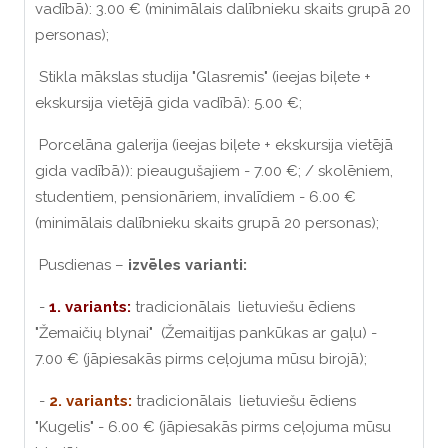
vadībā): 3.00 € (minimālais dalībnieku skaits grupā 20
personas);
Stikla mākslas studija "Glasremis" (ieejas biļete +
ekskursija vietējā gida vadībā): 5.00 €;
Porcelāna galerija (ieejas biļete + ekskursija vietējā
gida vadībā)): pieaugušajiem - 7.00 €; / skolēniem,
studentiem, pensionāriem, invalīdiem - 6.00 €
(minimālais dalībnieku skaits grupā 20 personas);
Pusdienas –
izvēles varianti:
-
1. variants:
tradicionālais lietuviešu ēdiens
"Žemaičių blynai" (Žemaitijas pankūkas ar gaļu) -
7.00 € (jāpiesakās pirms ceļojuma mūsu birojā);
-
2. variants:
tradicionālais lietuviešu ēdiens
"Kugelis" - 6.00 € (jāpiesakās pirms ceļojuma mūsu