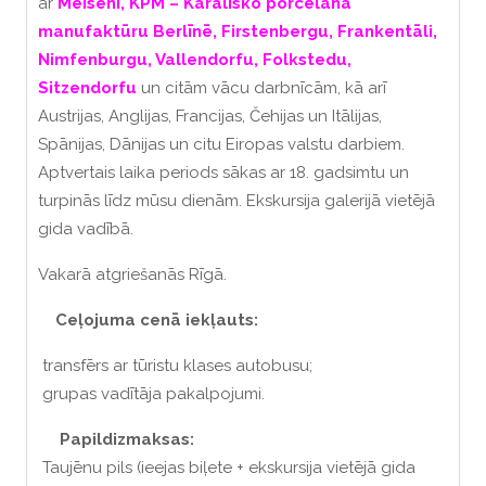
ar
Мeiseni, KPM – Karalisko porcelāna
manufaktūru Berlīnē, Firstenbergu, Frankentāli,
Nimfenburgu, Vallendorfu, Folkstedu,
Sitzendorfu
un citām vācu darbnīcām, kā arī
Austrijas, Anglijas, Francijas, Čehijas un Itālijas,
Spānijas, Dānijas un citu Eiropas valstu darbiem.
Aptvertais laika periods sākas ar 18. gadsimtu un
turpinās līdz mūsu dienām. Ekskursija galerijā vietējā
gida vadībā.
Vakarā atgriešanās Rīgā.
Ceļojuma cenā iekļauts:
transfērs ar tūristu klases autobusu;
grupas vadītāja pakalpojumi.
Papildizmaksas:
Taujēnu pils (ieejas biļete + ekskursija vietējā gida