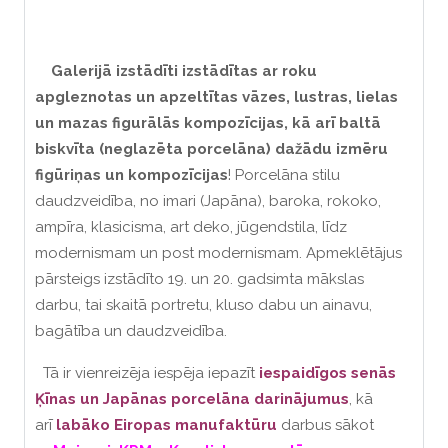
Galerijā izstādīti izstādītas ar roku
apgleznotas un apzeltītas vāzes, lustras, lielas
un mazas figurālās kompozīcijas, kā arī baltā
biskvīta (neglazēta porcelāna) dažādu izmēru
figūriņas un kompozīcijas
! Porcelāna stilu
daudzveidība, no imari (Japāna), baroka, rokoko,
ampīra, klasicisma, art deko, jūgendstila, līdz
modernismam un post modernismam. Apmeklētājus
pārsteigs izstādīto 19. un 20. gadsimta mākslas
darbu, tai skaitā portretu, kluso dabu un ainavu,
bagātība un daudzveidība.
Tā ir vienreizēja iespēja iepazīt
iespaidīgos senās
Ķīnas un Japānas
porcelāna darinājumus
, kā
arī
labāko Eiropas manufaktūru
darbus sākot