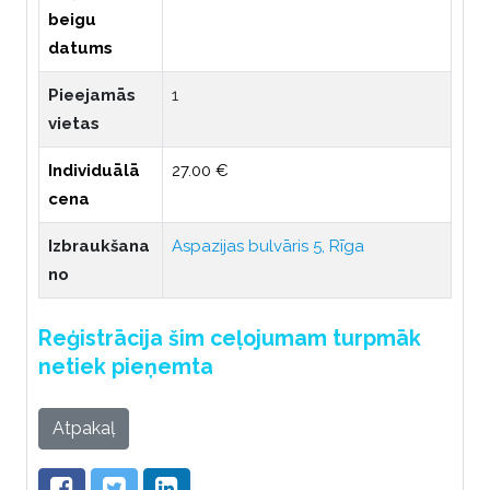
beigu
datums
Pieejamās
1
vietas
Individuālā
27.00 €
cena
Izbraukšana
Aspazijas bulvāris 5, Rīga
no
Reģistrācija šim ceļojumam turpmāk
netiek pieņemta
Atpakaļ