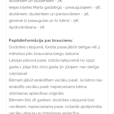
skolēniem un studentiem - 2€
Ieejas biļetes Marta gadatirgū - pieaugušajiem - 5€,
skolēniem, studentiem un pensionāriem - 3€,
ģimenei (2 pieaugušie un to bērni) - 9€
Apdrošināšana - 2€
Papildinformācija par braucienu:
Dodoties ceļojumā, tūrista pasei jābūt derīgai vēl 3
mēnešus pēc brauciena beigu datuma
Latvijas pilsoņa pase, izdota laikposmā no 1992.
gada 1. jūlija līdz 2002.gada 30. jūnijam, nav derīga
ceļošanai!
Bērnam jābūt ierakstītam vecāku pasē. Ja bērns nav
ierakstīts vecāku pasē, nepieciešams bērna
dzimšanas apliecības oriģināls.
Bērniem līdz 18 gadiem, dodoties ceļojumā bez
vecākiem, nepieciešama pase, notariāli apstiprināta
vecāku atļauja un dzimšanas apliecība.