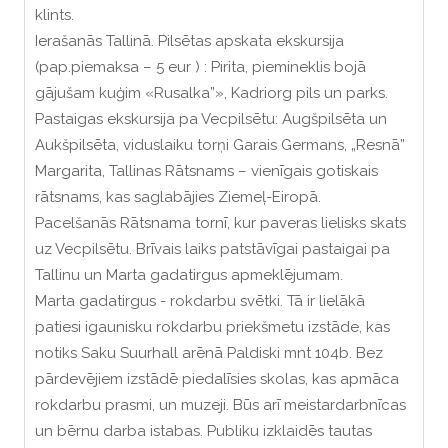
klints.
Ierašanās Tallinā. Pilsētas apskata ekskursija
(pap.piemaksa – 5 eur ) : Pirita, piemineklis bojā
gājušam kuģim «Rusalka”», Kadriorg pils un parks.
Pastaigas ekskursija pa Vecpilsētu: Augšpilsēta un
Aukšpilsēta, viduslaiku torņi Garais Germans, „Resnā”
Margarita, Tallinas Rātsnams – vienīgais gotiskais
rātsnams, kas saglabājies Ziemeļ-Eiropā.
Pacelšanās Rātsnama tornī, kur paveras lielisks skats
uz Vecpilsētu. Brīvais laiks patstāvīgai pastaigai pa
Tallinu un Marta gadatirgus apmeklējumam.
Marta gadatirgus - rokdarbu svētki. Tā ir lielākā
patiesi igaunisku rokdarbu priekšmetu izstāde, kas
notiks Saku Suurhall arēnā Paldiski mnt 104b. Bez
pārdevējiem izstādē piedalīsies skolas, kas apmāca
rokdarbu prasmi, un muzeji. Būs arī meistardarbnīcas
un bērnu darba istabas. Publiku izklaidēs tautas