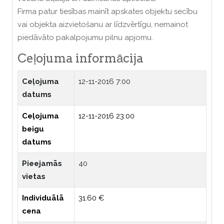
Firma patur tiesības mainīt apskates objektu secību
vai objekta aizvietošanu ar līdzvērtīgu, nemainot
piedāvāto pakalpojumu pilnu apjomu.
Ceļojuma informācija
Ceļojuma
12-11-2016 7:00
datums
Ceļojuma
12-11-2016 23:00
beigu
datums
Pieejamās
40
vietas
Individuālā
31.60 €
cena