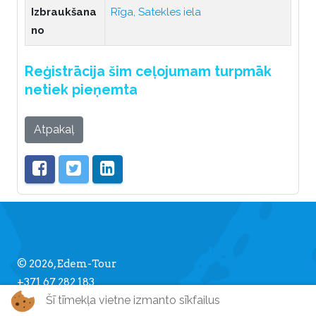
Izbraukšana
Rīga, Satekles iela
no
Reģistrācija šim ceļojumam turpmāk
netiek pieņemta
Atpakaļ
© 2026, Edem-Tour
+371 67 282 183
Šī tīmekļa vietne izmanto sīkfailus
info [] edemtour.lv