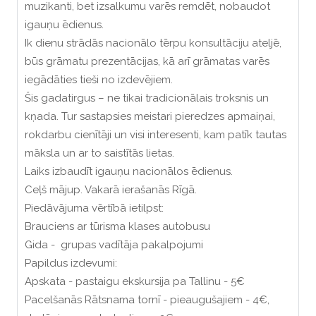
muzikanti, bet izsalkumu varēs remdēt, nobaudot
igauņu ēdienus.
Ik dienu strādās nacionālo tērpu konsultāciju ateljē,
būs grāmatu prezentācijas, kā arī grāmatas varēs
iegādāties tieši no izdevējiem.
Šis gadatirgus – ne tikai tradicionālais troksnis un
kņada. Tur sastapsies meistari pieredzes apmaiņai,
rokdarbu cienītāji un visi interesenti, kam patīk tautas
māksla un ar to saistītās lietas.
Laiks izbaudīt igauņu nacionālos ēdienus.
Ceļš mājup. Vakarā ierašanās Rīgā.
Piedāvājuma vērtībā ietilpst:
Brauciens ar tūrisma klases autobusu
Gida - grupas vadītāja pakalpojumi
Papildus izdevumi:
Apskata - pastaigu ekskursija pa Tallinu - 5€
Pacelšanās Rātsnama tornī - pieaugušajiem - 4€,