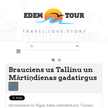
Brauciens uz Tallinu un
Mārtiņdienas gadatirgus
Izbraukšana no Rīgas. Keila ūdenskritums. Turisalu