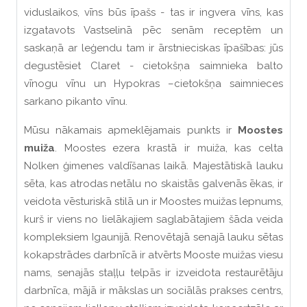
viduslaikos, vīns būs īpašs - tas ir ingvera vīns, kas
izgatavots Vastselinā pēc senām receptēm un
saskaņā ar leģendu tam ir ārstnieciskas īpašības: jūs
degustēsiet Claret - cietokšņa saimnieka balto
vīnogu vīnu un Hypokras –cietokšņa saimnieces
sarkano pikanto vīnu.
Mūsu nākamais apmeklējamais punkts ir
Moostes
muiža
. Moostes ezera krastā ir muiža, kas celta
Nolken ģimenes valdīšanas laikā. Majestātiskā lauku
sēta, kas atrodas netālu no skaistās galvenās ēkas, ir
veidota vēsturiskā stilā un ir Moostes muižas lepnums,
kurš ir viens no lielākajiem saglabātajiem šāda veida
kompleksiem Igaunijā. Renovētajā senajā lauku sētas
kokapstrādes darbnīcā ir atvērts Mooste muižas viesu
nams, senajās staļļu telpās ir izveidota restaurētāju
darbnīca, mājā ir mākslas un sociālās prakses centrs,