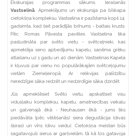
Ekskursijas programmas sākums. Ierašanās
Vastselinā
. Apmeklējums un ekskursija pa bīskapa
cietokšņa kompleksu. Vastselina ir pazīstama kopš 14.
gadsimta, kad šeit parādījās brīnums - baltais krusts.
Pēc Romas Pāvesta pavēles Vastselina tika
pasludināta par svēto vietu - svētceļnieki, kas
apmeklēja seno apbedījumu kapelu, saņēma grēku
atlaišanu uz 1 gadu un 40 dienām. Vastselinas Kapela
ir kļuvusi par vienu no populārākajām svētceļojumu
vietām Ziemeļeiropā. Ar relikvijas palīdzību
neredzīgie sāka redzēt un nedzirdīgie sāka dzirdēt.
Jūs apmeklēsiet Svēto vietu, apskatīsiet visu
viduslaiku kompleksu, kapelu, amatniecības veikalu
un galvenajā ēkā - Neuhausen ēkā - jums tiks
piedāvāta (pēc vēlēšanās) siera degustācija (divas
šķiras) un vīns (divu veidu). Cietokšņa meistari būs
sagatavojuši sierus ar garšvielām, tā kā tos gatavoja