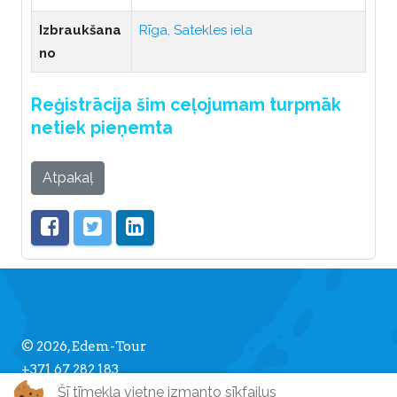
Izbraukšana
Rīga, Satekles iela
no
Reģistrācija šim ceļojumam turpmāk
netiek pieņemta
Atpakaļ
© 2026, Edem-Tour
+371 67 282 183
Šī tīmekļa vietne izmanto sīkfailus
info [] edemtour.lv