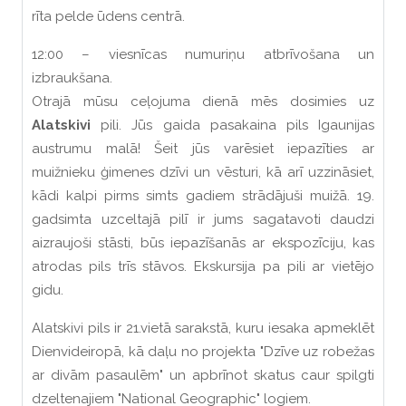
rīta pelde ūdens centrā.
12:00 – viesnīcas numuriņu atbrīvošana un
izbraukšana.
Otrajā mūsu ceļojuma dienā mēs dosimies uz
Alatskivi
pili. Jūs gaida pasakaina pils Igaunijas
austrumu malā! Šeit jūs varēsiet iepazīties ar
muižnieku ģimenes dzīvi un vēsturi, kā arī uzzināsiet,
kādi kalpi pirms simts gadiem strādājuši muižā. 19.
gadsimta uzceltajā pilī ir jums sagatavoti daudzi
aizraujoši stāsti, būs iepazīšanās ar ekspozīciju, kas
atrodas pils trīs stāvos. Ekskursija pa pili ar vietējo
gidu.
Alatskivi pils ir 21.vietā sarakstā, kuru iesaka apmeklēt
Dienvideiropā, kā daļu no projekta "Dzīve uz robežas
ar divām pasaulēm" un apbrīnot skatus caur spilgti
dzeltenajiem "National Geographic" logiem.