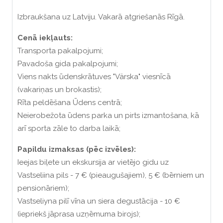
Izbraukšana uz Latviju. Vakarā atgriešanās Rīgā.
Cenā iekļauts:
Transporta pakalpojumi;
Pavadoša gida pakalpojumi;
Viens nakts ūdenskrātuves "Värska" viesnīcā
(vakariņas un brokastis);
Rīta peldēšana Ūdens centrā;
Neierobežota ūdens parka un pirts izmantošana, kā
arī sporta zāle to darba laikā;
Papildu izmaksas (pēc izvēles):
Ieejas biļete un ekskursija ar vietējo gidu uz
Vastseliina pils - 7 € (pieaugušajiem), 5 € (bērniem un
pensionāriem);
Vastseliyna pilī vīna un siera degustācija - 10 €
(iepriekš jāprasa uzņēmuma birojs);