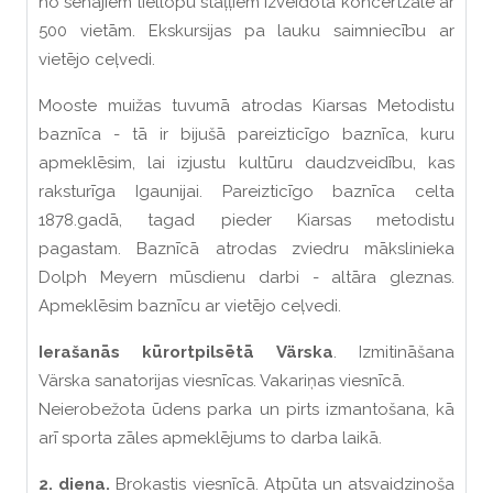
no senajiem liellopu staļļiem izveidota koncertzāle ar
500 vietām. Ekskursijas pa lauku saimniecību ar
vietējo ceļvedi.
Mooste muižas tuvumā atrodas Kiarsas Metodistu
baznīca - tā ir bijušā pareizticīgo baznīca, kuru
apmeklēsim, lai izjustu kultūru daudzveidību, kas
raksturīga Igaunijai. Pareizticīgo baznīca celta
1878.gadā, tagad pieder Kiarsas metodistu
pagastam. Baznīcā atrodas zviedru mākslinieka
Dolph Meyern mūsdienu darbi - altāra gleznas.
Apmeklēsim baznīcu ar vietējo ceļvedi.
Ierašanās kūrortpilsētā Värska
. Izmitināšana
Värska sanatorijas viesnīcas. Vakariņas viesnīcā.
Neierobežota ūdens parka un pirts izmantošana, kā
arī sporta zāles apmeklējums to darba laikā.
2. diena.
Brokastis viesnīcā. Atpūta un atsvaidzinoša