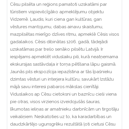
Cēsu pilsēta un reģions pamatoti uzskatāmi par
tūristiem vispievilcīgāko apmeklējumu objektu
Vidzemē. Ļaudis, kuri ciena gan kultūras, gan
vēstures mantojumu, dabas ainavu skaistumu,
mazpilsētas mierīgo dzīves ritmu, apmeklē Cēsis visos
gadalaikos. Cēsis dibinātas 1206. gadā, tādejādi
uzskatāmas par trešo senāko pilsētu Latvijā. Ir
iespējams apmeklēt viduslaiku pili, kurā neatņemama
ekskursijas sastāvdaļa ir torņa pētīšana lāpu gaismā.
Jaunās pils ekspozīcija iepazīstina ar tās īpašnieku
dzimtas vēsturi un interjera kultūru, savukārt Izstāžu
mājā savu interesi pabaros mākslas cienītāji.
Viduslaikos ap Cēsu cietoksni un baznīcu cieši viena
pie otras, visos virzienos izveidojušās šauras,
līkumotas ieliņas ar amatnieku darbnīcām un tirgotāju
veikaliņiem. Neskatoties uz to, ka karadarbības un
daudzkārtējo ugunsgrēku rezultātā ļoti cietusi Cēsu