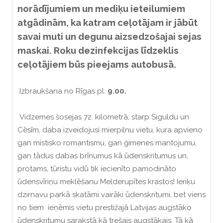
norādījumiem un mediķu ieteilumiem
atgādinām, ka katram ceļotājam ir jābūt
savai muti un degunu aizsedzošajai sejas
maskai. Roku dezinfekcijas līdzeklis
ceļotājiem būs pieejams autobusā.
Izbraukšana no Rīgas pl.
9.00.
Vidzemes šosejas 72. kilometrā, starp Siguldu un
Cēsīm, daba izveidojusi mierpilnu vietu, kura apvieno
gan mistisko romantismu, gan ģimenes mantojumu,
gan tādus dabas brīnumus kā ūdenskritumus un,
protams, tūristu vidū tik iecienīto pamodināto
ūdensvīriņu meklēšanu Melderupītes krastos! Ieriķu
dzirnavu parkā skatāmi vairāki ūdenskritumi, bet viens
no tiem ieņēmis vietu prestižajā Latvijas augstāko
ūdenskritumu sarakstā kā trešais augstākais. Tā kā