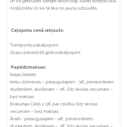
un kā ģērbušies vietējie iedzīvotāji, kādēļ ezerpils tika
noslīcināta Un kā tā tika no jauna uzbūvēta.
Ceļojuma cenā iekļauts:
Transporta pakalpojumi;
Grupu pavadošā gida pakalpojumi.
Papildizmaksas:
Ieejas biļetes:
Ieriķu dzirnavas – pieaugušajiem - 3€, pensionāriem,
studentiem, skolēniem – 2€, līdz skolas vecumam –
bez maksas.
Ekskursija Cēsīs 2-3€ par cilvēku, līdz skolas
vecumam – bez maksas.
Āraiši - pieaugušajiem - 4€, pensionāriem,
studentiem, skolēniem – 3€, līdz skolas vecumam –