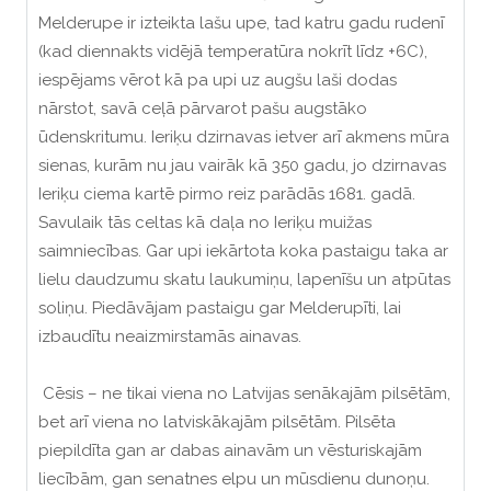
Melderupe ir izteikta lašu upe, tad katru gadu rudenī
(kad diennakts vidējā temperatūra nokrīt līdz +6C),
iespējams vērot kā pa upi uz augšu laši dodas
nārstot, savā ceļā pārvarot pašu augstāko
ūdenskritumu. Ieriķu dzirnavas ietver arī akmens mūra
sienas, kurām nu jau vairāk kā 350 gadu, jo dzirnavas
Ieriķu ciema kartē pirmo reiz parādās 1681. gadā.
Savulaik tās celtas kā daļa no Ieriķu muižas
saimniecības. Gar upi iekārtota koka pastaigu taka ar
lielu daudzumu skatu laukumiņu, lapenīšu un atpūtas
soliņu. Piedāvājam pastaigu gar Melderupīti, lai
izbaudītu neaizmirstamās ainavas.
Cēsis – ne tikai viena no Latvijas senākajām pilsētām,
bet arī viena no latviskākajām pilsētām. Pilsēta
piepildīta gan ar dabas ainavām un vēsturiskajām
liecībām, gan senatnes elpu un mūsdienu dunoņu.