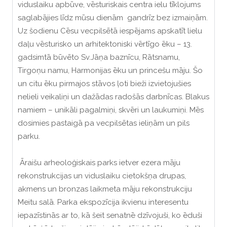
viduslaiku apbūve, vēsturiskais centra ielu tīklojums
saglabājies līdz mūsu dienām gandrīz bez izmaiņām.
Uz šodienu Cēsu vecpilsētā iespējams apskatīt lielu
daļu vēsturisko un arhitektoniski vērtīgo ēku – 13.
gadsimtā būvēto Sv.Jāņa baznīcu, Rātsnamu,
Tirgoņu namu, Harmonijas ēku un princešu māju. Šo
un citu ēku pirmajos stāvos ļoti bieži izvietojušies
nelieli veikaliņi un dažādas radošās darbnīcas. Blakus
namiem – unikāli pagalmiņi, skvēri un laukumiņi. Mēs
dosimies pastaigā pa vecpilsētas ieliņām un pils
parku.
Āraišu arheoloģiskais parks ietver ezera māju
rekonstrukcijas un viduslaiku cietokšņa drupas,
akmens un bronzas laikmeta māju rekonstrukciju
Meitu salā. Parka ekspozīcija ikvienu interesentu
iepazīstinās ar to, kā šeit senatnē dzīvojuši, ko ēduši