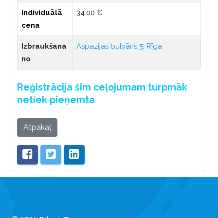
Individuālā
34.00 €
cena
Izbraukšana
Aspazijas bulvāris 5, Rīga
no
Reģistrācija šim ceļojumam turpmāk
netiek pieņemta
Atpakaļ