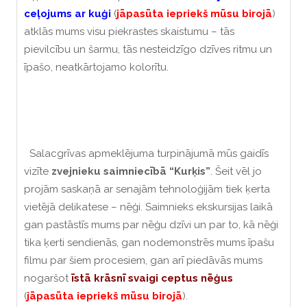
ceļojums ar kuģi
(
jāpasūta iepriekš mūsu birojā
)
atklās mums visu piekrastes skaistumu – tās
pievilcību un šarmu, tās nesteidzīgo dzīves ritmu un
īpašo, neatkārtojamo kolorītu.
Salacgrīvas apmeklējuma turpinājumā mūs gaidīs
vizīte
zvejnieku saimniecībā “Kurķis”
. Šeit vēl jo
projām saskaņā ar senajām tehnoloģijām tiek ķerta
vietējā delikatese – nēģi. Saimnieks ekskursijas laikā
gan pastāstīs mums par nēģu dzīvi un par to, kā nēģi
tika ķerti sendienās, gan nodemonstrēs mums īpašu
filmu par šiem procesiem, gan arī piedāvās mums
nogaršot
īstā krāsnī svaigi ceptus nēģus
(
jāpasūta iepriekš mūsu birojā
).