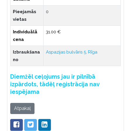
Pieejamās
0
vietas
Individuālā
31.00 €
cena
Izbraukšana
Aspazijas bulvāris 5, Rīga
no
Diemžēl ceļojums jau ir pilnībā
izpārdots, tādēļ reģistrācija nav
iespējama
Atpakaļ