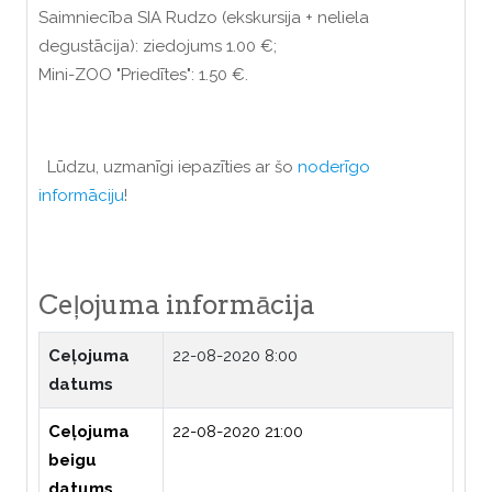
Saimniecība SIA Rudzo (ekskursija + neliela
degustācija): ziedojums 1.00 €;
Mini-ZOO "Priedītes": 1.50 €.
Lūdzu, uzmanīgi iepazīties ar šo
noderīgo
informāciju
!
Ceļojuma informācija
Ceļojuma
22-08-2020 8:00
datums
Ceļojuma
22-08-2020 21:00
beigu
datums