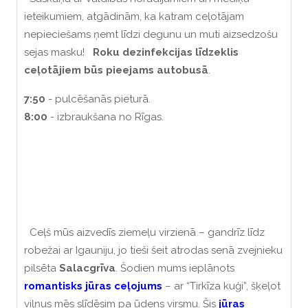
ieteikumiem, atgādinām, ka katram ceļotājam
nepieciešams ņemt līdzi degunu un muti aizsedzošu
sejas masku!
Roku dezinfekcijas līdzeklis
ceļotājiem būs pieejams autobusā
.
7:50
- pulcēšanās pieturā.
8:00
- izbraukšana no Rīgas.
Ceļš mūs aizvedīs ziemeļu virzienā – gandrīz līdz
robežai ar Igauniju, jo tieši šeit atrodas senā zvejnieku
pilsēta
Salacgrīva
. Šodien mums ieplānots
romantisks jūras ceļojums
– ar “Tirkīza kuģi”, šķeļot
viļņus mēs slīdēsim pa ūdens virsmu. Šis
jūras