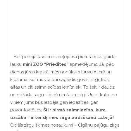
Bet pēdējā šīsdienas ceļojuma pieturā mūs gaida
lauku
mini ZOO “Priedītes”
apmeklējums. Jā, pēc
dienas jūras krastā, mēs nonāksim lauku mierā un
klusumā, kur mūs laipni sagaidīs govis, zirgi, truši,
aitas un citi saimniecības iemītnieki. To šeit ir daudz
un dažādu sugu – īpašu truši un zirgi. Un ar katru no
viņiem jums būs iespēja gan iepazīties, gan
pakontaktēties.
Šī ir pirmā saimniecība, kura
uzsāka Tinker šķirnes zirgu audzēšanu Latvijā!
Citi šīs zirgu šķirnes nosaukumi – Čigānu pajūgu zirgs