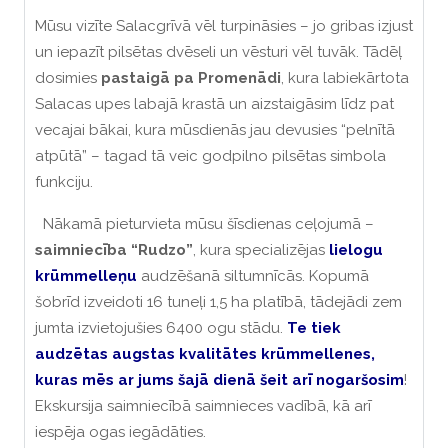
Mūsu vizīte Salacgrīvā vēl turpināsies – jo gribas izjust
un iepazīt pilsētas dvēseli un vēsturi vēl tuvāk. Tādēļ
dosimies
pastaigā pa Promenādi
, kura labiekārtota
Salacas upes labajā krastā un aizstaigāsim līdz pat
vecajai bākai, kura mūsdienās jau devusies “pelnītā
atpūtā” – tagad tā veic godpilno pilsētas simbola
funkciju.
Nākamā pieturvieta mūsu šīsdienas ceļojumā –
saimniecība “Rudzo”
, kura specializējas
lielogu
krūmmelleņu
audzēšanā siltumnīcās. Kopumā
šobrīd izveidoti 16 tuneļi 1,5 ha platībā, tādejādi zem
jumta izvietojušies 6400 ogu stādu.
Te tiek
audzētas augstas kvalitātes krūmmellenes,
kuras mēs ar jums šajā dienā šeit arī nogaršosim
!
Ekskursija saimniecībā saimnieces vadībā, kā arī
iespēja ogas iegādāties.