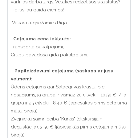
vai Īrijas darba zirgs. Vēlaties redzēt šos skaistuļus?
Tie jūs jau gaida ciemos!
Vakarā atgriežamies Rīgā.
Ceļojuma cenā iekļauts:
Transporta pakalpojumi;
Grupu pavadošā gida pakalpojumi.
Papildizdevumi ceļojumā (saskaņā ar jūsu
vēlmēm):
Ūdens ceļojums gar Salacgrīvas krastu: pie
nosacījums, ja grupā ir vismaz 20 cilvēki - 10.50 €; / ja
grupā ir 25 cilvēki - 8.40 € (jāpiesakās pirms ceļojuma
mūsu birojā);
Zvejnieku saimniecība "Kurķis" (ekskursija +
degustācija): 3.50 € (jāpiesakās pirms ceļojuma mūsu
birojā);