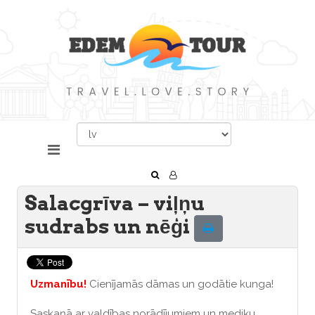
Salacgrīva – viļņu
sudrabs un nēģi
Uzmanību!
Cienījamās dāmas un godātie kunga!
Saskaņā ar valdības norādījumiem un mediķu