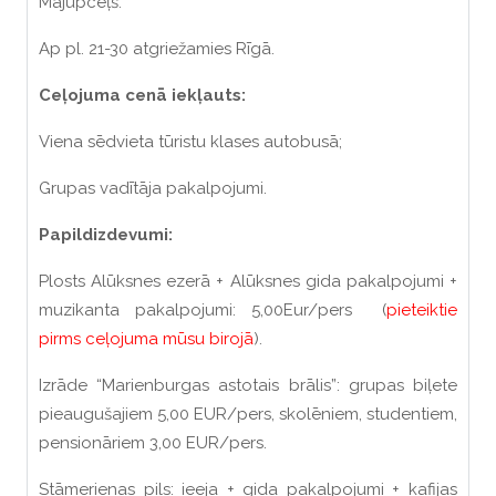
Mājupceļš.
Ap pl. 21-30 atgriežamies Rīgā.
Ceļojuma cenā iekļauts:
Viena sēdvieta tūristu klases autobusā;
Grupas vadītāja pakalpojumi.
Papildizdevumi:
Plosts Alūksnes ezerā + Alūksnes gida pakalpojumi +
muzikanta pakalpojumi: 5,00Eur/pers (
pieteiktie
pirms ceļojuma mūsu birojā
).
Izrāde “Marienburgas astotais brālis”: grupas biļete
pieaugušajiem 5,00 EUR/pers, skolēniem, studentiem,
pensionāriem 3,00 EUR/pers.
Stāmerienas pils: ieeja + gida pakalpojumi + kafijas