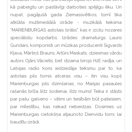
kā pabeigtu un pastāvīgi darboties spējīgu ēku. Un
nupat, pagājušā gada Ziemassvētkos, tornī tika
atklāta multimediālā izrāde - muzikālā teiksma
“MARIENBURGAS astotais brālis”, kas ir izcilu nozares
speciālistu kopdarbs. Izrādes dramaturgs Lauris
Gundars, komponisti un mūzikas producenti Sigvards
Kļava, Mārtiņš Brauns, Artūrs Maskats, dziesmas vārdu
autors Ojārs Vācietis, bet dizaina birojs H2E radīja, un
Latvijas radio koris iedziedāja teiksmu par to, ka
astotais pils tornis atceras visu – itin visu kopš
Marienburgas pils dzimšanas, no Marijas pasaules
rašanās brīža līdz šodienai, līdz mums! Teika ir stāsts
par pašu galveno – vēlmi un tiesībām būt patiesiem,
par mīlestību, kas nekad nebeidzas. Dosimies uz
Marienburgas cietokšņa atjaunoto Dienvidu torni, lai
baudītu izrādi.