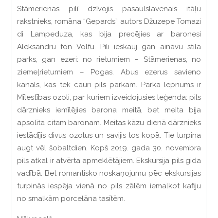
Stāmerienas pilī dzīvojis pasaulslavenais itāļu
rakstnieks, romāna “Gepards” autors Džuzepe Tomazi
di Lampeduza, kas bija precējies ar baronesi
Aleksandru fon Volfu. Pili ieskauj gan ainavu stila
parks, gan ezeri: no rietumiem – Stāmerienas, no
ziemeļrietumiem – Pogas. Abus ezerus savieno
kanāls, kas tek cauri pils parkam. Parka lepnums ir
Mīlestības ozoli, par kuriem izveidojusies leģenda: pils
dārznieks iemīlējies barona meitā, bet meita bija
apsolīta citam baronam. Meitas kāzu dienā dārznieks
iestādījis divus ozolus un savijis tos kopā. Tie turpina
augt vēl šobaltdien. Kopš 2019. gada 30. novembra
pils atkal ir atvērta apmeklētājiem. Ekskursija pils gida
vadībā. Bet romantisko noskaņojumu pēc ekskursijas
turpinās iespēja vienā no pils zālēm iemalkot kafiju
no smalkām porcelāna tasītēm.