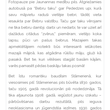
Fotopauze pie Jaunannas medību pils. Atgriežamies
autobusā pa “Bebru taku” gar Pededzes upi, kurā
savu mājvietu raduši vietējie bebri, tādēļ vieta
iesaukta par Bebru valstību. Taču gar taku vērojami
ne tika bebru dambji, darbi un nedarbi, te var uziet arī
dažādus citādus “zvērus,” piemēram, vietējo koka
lapsu, pūci un pašus bebrus. Mazajiem takas
apmeklētājiem noteikti būs interesanti ielūkoties
mazajā mājiņā, kas atgādina rūķīšu māju, gluži kā
pasakā. Bet tie, kuri vēlēsies staigāt basām kājām,
varēs pamasēt pēdas baskāju takas posmā!
Bet īstu romantiku baudīsim Stāmerienā, kur
viesosimies pilī. Stāmerienas pils būvēta 1830. gados,
taču 1905. gadā revolucionāri pili nodedzināja. Tā
tika atjaunota 1908. gadā, iegūstot jaunu izskatu –
pārbūvēšanas darbu rezultātā, pils ieguva
neoklasicisma un jūgendstila iezīmes. 1930. gados