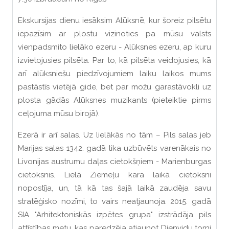
Ekskursijas dienu iesāksim Alūksnē, kur šoreiz pilsētu
iepazīsim ar plostu vizinoties pa mūsu valsts
vienpadsmito lielāko ezeru - Alūksnes ezeru, ap kuru
izvietojusies pilsēta. Par to, kā pilsēta veidojusies, kā
arī alūksniešu piedzīvojumiem laiku laikos mums
pastāstīs vietējā gide, bet par možu garastāvokli uz
plosta gādās Alūksnes muzikants (pieteiktie pirms
ceļojuma mūsu birojā).
Ezerā ir arī salas. Uz lielākās no tām – Pils salas jeb
Marijas salas 1342. gadā tika uzbūvēts varenākais no
Livonijas austrumu daļas cietokšņiem - Marienburgas
cietoksnis. Lielā Ziemeļu kara laikā cietoksni
nopostīja, un, tā kā tas šajā laikā zaudēja savu
stratēģisko nozīmi, to vairs neatjaunoja. 2015. gadā
SIA "Arhitektoniskās izpētes grupa" izstrādāja pils
attīstības metu, kas paredzēja atjaunot Dienvidu torni