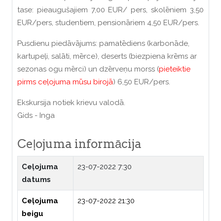
tase: pieaugušajiem 7,00 EUR/ pers, skolēniem 3,50
EUR/pers, studentiem, pensionāriem 4,50 EUR/pers.
Pusdienu piedāvājums: pamatēdiens (karbonāde,
kartupeļi, salāti, mērce), deserts (biezpiena krēms ar
sezonas ogu mērci) un dzērveņu morss (
pieteiktie
pirms ceļojuma mūsu birojā
) 6,50 EUR/pers.
Ekskursija notiek krievu valodā.
Gids - Inga
Ceļojuma informācija
Ceļojuma
23-07-2022 7:30
datums
Ceļojuma
23-07-2022 21:30
beigu