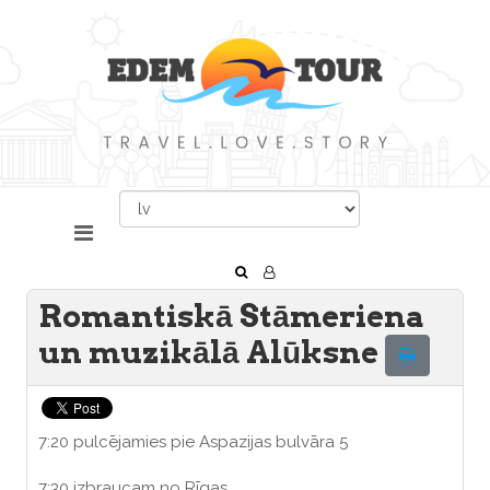
Romantiskā Stāmeriena
un muzikālā Alūksne
7:20 pulcējamies pie Aspazijas bulvāra 5
7:30 izbraucam no Rīgas