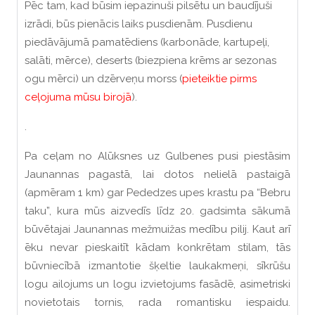
Pēc tam, kad būsim iepazinuši pilsētu un baudījuši
izrādi, būs pienācis laiks pusdienām. Pusdienu
piedāvājumā pamatēdiens (karbonāde, kartupeļi,
salāti, mērce), deserts (biezpiena krēms ar sezonas
ogu mērci) un dzērveņu morss (
pieteiktie pirms
ceļojuma mūsu birojā
).
.
Pa ceļam no Alūksnes uz Gulbenes pusi piestāsim
Jaunannas pagastā, lai dotos nelielā pastaigā
(apmēram 1 km) gar Pededzes upes krastu pa “Bebru
taku”, kura mūs aizvedīs līdz 20. gadsimta sākumā
būvētajai Jaunannas mežmuižas medību pilij. Kaut arī
ēku nevar pieskaitīt kādam konkrētam stilam, tās
būvniecībā izmantotie šķeltie laukakmeņi, sīkrūšu
logu ailojums un logu izvietojums fasādē, asimetriski
novietotais tornis, rada romantisku iespaidu.