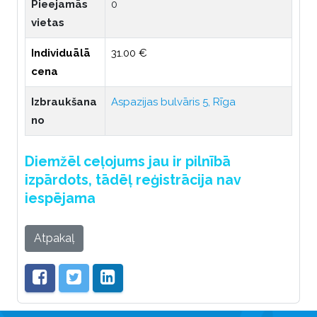
Pieejamās
0
vietas
Individuālā
31.00 €
cena
Izbraukšana
Aspazijas bulvāris 5, Rīga
no
Diemžēl ceļojums jau ir pilnībā
izpārdots, tādēļ reģistrācija nav
iespējama
Atpakaļ