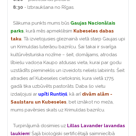
8:30
- Izbraukšana no Rīgas.
Sākuma punkts mums būs
Gaujas Nacionālais
parks
, kurā mēs apmeklēsim
Kubeseles dabas
taku
. Tā izvietojusies gleznainā vietā starp Gaujas upi
un Krimuldas luterāņu baznīcu. Šai takai ir svarīga
kultūrvēsturiska nozīme – šeit, domājams, atrodas
lībiešu vadoņa Kaupo atdusas vieta, kurai par godu
uzstādīts piemineklis un izveidots neliels labirints. Šeit
atradies arī Kubeseles cietoksnis, kura vietā 1775.
gadā tika uzbūvēts pastorāts. Daba šo vietu
izdaiļojusi ar
upīti Runtiņš
, kā arī
divām alām -
Saulstaru un Kubeseles
, bet iznākot no meža,
mums pavērsies skats uz Krimuldas baznīcu.
Turpinājumā dosimies uz
Lillas Lavander lavandas
laukiem
! Šajā bioloģiski sertificētajā saimniecībā