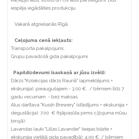
kaņepju alus, stouts un citi alus pārsteigumi. Būs
iespēja iegādāties produkciju.
Vakarā atgriešanās Rīgā.
Ceļojuma cenā iekļauts:
Transporta pakalpojumi;
Grupu pavadošā gida pakalpojumi.
Papildizdevumi (saskaņā ar jūsu izvēli):
Dārzs "Kolekcijas dārzs Raunā" (apmeklējums +
ekskursija): pieaugušajiem - 3.00 €; / bērniem līdz 7
gadu vecumam - bez maksas;
Alus darītava "Kussh Brewery" (stāstījums + ekskursija +
degustācija): 7.00 € (hjāpasūta pirms c3ļojuma mūsu
birojā);
Lavandas lauki "Lillas Lavander" (ieejas biļete +
ekskursija vietējā gida pavadībā): 4.00 €. / bērniem