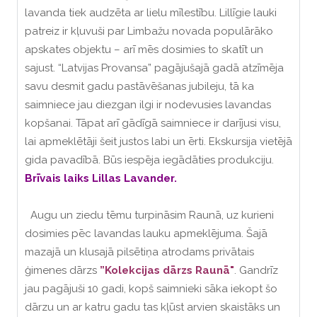
lavanda tiek audzēta ar lielu mīlestību. Lillīgie lauki
patreiz ir kļuvuši par Limbažu novada populārāko
apskates objektu – arī mēs dosimies to skatīt un
sajust. “Latvijas Provansa” pagājušajā gadā atzīmēja
savu desmit gadu pastāvēšanas jubileju, tā ka
saimniece jau diezgan ilgi ir nodevusies lavandas
kopšanai. Tāpat arī gādīgā saimniece ir darījusi visu,
lai apmeklētāji šeit justos labi un ērti. Ekskursija vietējā
gida pavadībā. Būs iespēja iegādāties produkciju.
Brīvais laiks Lillas Lavander.
Augu un ziedu tēmu turpināsim Raunā, uz kurieni
dosimies pēc lavandas lauku apmeklējuma. Šajā
mazajā un klusajā pilsētiņa atrodams privātais
ģimenes dārzs
”Kolekcijas dārzs Raunā"
. Gandrīz
jau pagājuši 10 gadi, kopš saimnieki sāka iekopt šo
dārzu un ar katru gadu tas kļūst arvien skaistāks un