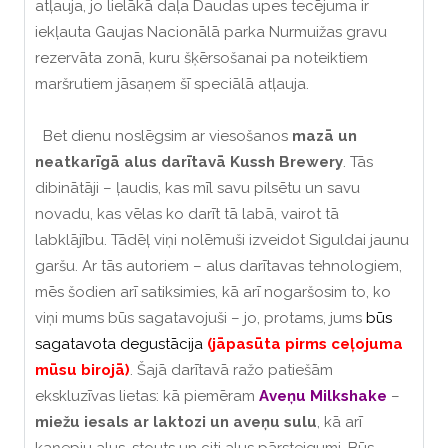
atļauja, jo lielākā daļa Daudas upes tecējuma ir
iekļauta Gaujas Nacionālā parka Nurmuižas gravu
rezervāta zonā, kuru šķērsošanai pa noteiktiem
maršrutiem jāsaņem šī speciālā atļauja.
Bet dienu noslēgsim ar viesošanos
mazā un
neatkarīgā alus darītavā Kussh Brewery
. Tās
dibinātāji – ļaudis, kas mīl savu pilsētu un savu
novadu, kas vēlas ko darīt tā labā, vairot tā
labklājību. Tādēļ viņi nolēmuši izveidot Siguldai jaunu
garšu. Ar tās autoriem – alus darītavas tehnologiem,
mēs šodien arī satiksimies, kā arī nogaršosim to, ko
viņi mums būs sagatavojuši – jo, protams, jums
būs
sagatavota degustācija
(jāpasūta pirms ceļojuma
mūsu birojā)
. Šajā darītavā ražo patiešām
ekskluzīvas lietas: kā piemēram
Aveņu Milkshake
–
miežu iesals ar laktozi un aveņu sulu
, kā arī