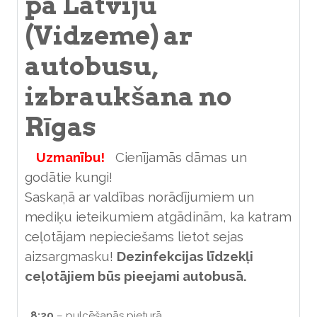
pa Latviju
(Vidzeme) ar
autobusu,
izbraukšana no
Rīgas
Uzmanību!
Cienījamās dāmas un
godātie kungi!
Saskaņā ar valdības norādījumiem un
mediķu ieteikumiem atgādinām, ka katram
ceļotājam nepieciešams lietot sejas
aizsargmasku!
Dezinfekcijas līdzekļi
ceļotājiem būs pieejami autobusā.
8:20
– pulcēšanās pieturā.