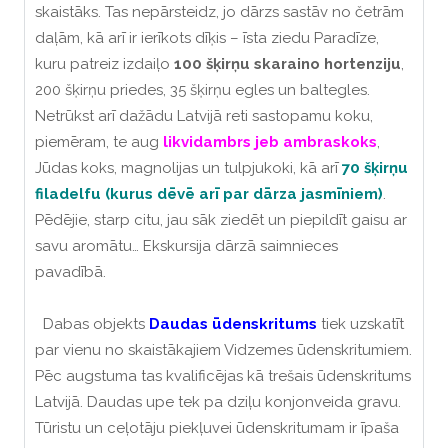
skaistāks. Tas nepārsteidz, jo dārzs sastāv no četrām
daļām, kā arī ir ierīkots dīķis – īsta ziedu Paradīze,
kuru patreiz izdaiļo
100 šķirņu skaraino hortenziju
,
200 šķirņu priedes, 35 šķirņu egles un baltegles.
Netrūkst arī dažādu Latvijā reti sastopamu koku,
piemēram, te aug
likvidambrs jeb ambraskoks
,
Jūdas koks, magnolijas un tulpjukoki, kā arī
70 šķirņu
filadelfu (kurus dēvē arī par dārza jasmīniem)
.
Pēdējie, starp citu, jau sāk ziedēt un piepildīt gaisu ar
savu aromātu… Ekskursija dārzā saimnieces
pavadībā.
Dabas objekts
Daudas ūdenskritums
tiek uzskatīt
par vienu no skaistākajiem Vidzemes ūdenskritumiem.
Pēc augstuma tas kvalificējas kā trešais ūdenskritums
Latvijā. Daudas upe tek pa dziļu konjonveida gravu.
Tūristu un ceļotāju piekļuvei ūdenskritumam ir īpaša