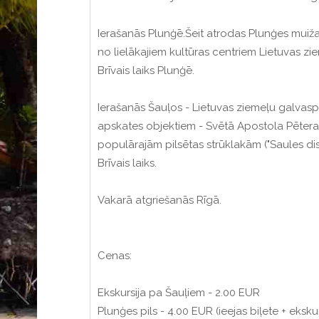
Ierašanās Plunģē.Šeit atrodas Plunģes muiža,
no lielākajiem kultūras centriem Lietuvas z
Brīvais laiks Plunģē.
Ierašanās Šauļos - Lietuvas ziemeļu galvaspil
apskates objektiem - Svētā Apostola Pētera un
populārajām pilsētas strūklakām ("Saules diski
Brīvais laiks.
Vakarā atgriešanās Rīgā.
Cenas:
Ekskursija pa Šauļiem - 2.00 EUR
Plunģes pils - 4.00 EUR (ieejas biļete + eksk