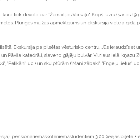
 kura tiek dēvēta par "Žemaitijas Versaļu". Kopš uzcelšanas 19 g
iemeļos. Plunģes muižas apmeklējums un ekskursija vietējā gida 
sētā. Ekskursija pa pilsētas vēsturisko centru. Jūs ieraudzīsiet u
 Pāvila katedrāli, slaveno gājēju bulvāri Vilniaus ielā, kņazu Zu
", "Pelikāni" uc.) un skulptūrām ("Mani zābaki", "Enģeļu lietus" uc.
ursija), pensionāriem/skolēniem/studentiem 3.00 (ieejas biļete + e