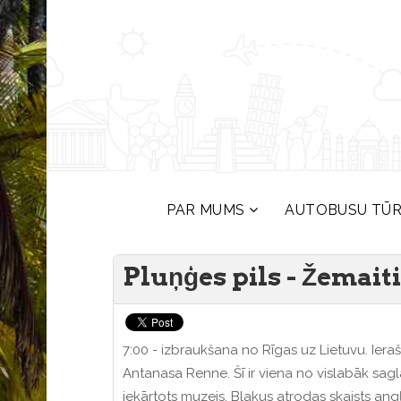
PAR MUMS
AUTOBUSU TŪ
Pluņģes pils - Žemait
7:00 - izbraukšana no Rīgas uz Lietuvu. Iera
Antanasa Renne. Šī ir viena no vislabāk sagla
iekārtots muzejs. Blakus atrodas skaists angļu