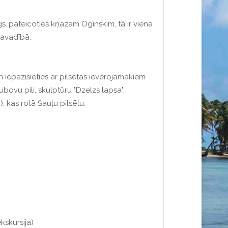
s.,pateicoties kņazam Oginskim, tā ir viena
pavadībā.
n iepazīsieties ar pilsētas ievērojamākiem
bovu pili, skulptūru "Dzelzs lapsa",
), kas rotā Šauļu pilsētu.
kskursija)