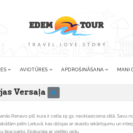
RES
AVIOTŪRES
APDROŠINĀŠANA
MANI 
ijas Versaļa
šanās Renavo pilī, kura ir celta 19 gs. neoklasicisma stilā. Savu
bātām pilīm Lietuvā, kas dižojas ar skaisto iekārtojumu un interje
 tipa parks. Ekskursija ar vietējo gidu.