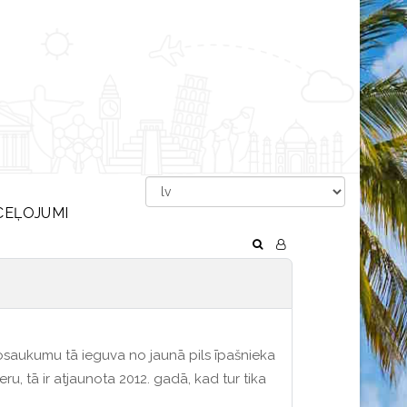
CEĻOJUMI
 nosaukumu tā ieguva no jaunā pils īpašnieka
ru, tā ir atjaunota 2012. gadā, kad tur tika