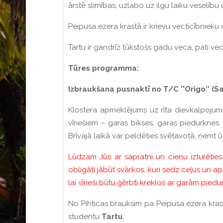
ārstē slimības, uzlabo uz ilgu laiku veselību
Peipusa ezera krastā ir krievu vecticībniek
Tartu ir gandrīz tūkstošs gadu veca, pati vec
Tūres programma:
Izbraukšana pusnaktī no T/C ''Origo'' (Sa
Klostera apmeklējums uz rīta dievkalpojumu.
vīriešiem – garas bikses, garas piedurknes.
Brīvajā laikā var peldēties svētavotā, ņemt ū
Lūdzam Jūs ar sapratni un cieņu izturēties
obligāti jābūt svārkos, kuri sedz ceļus un ap
lai vīrieši būtu ģērbti kreklos ar garām pied
No Pihticas brauksim pa Peipusa ezera krast
studentu
Tartu
.