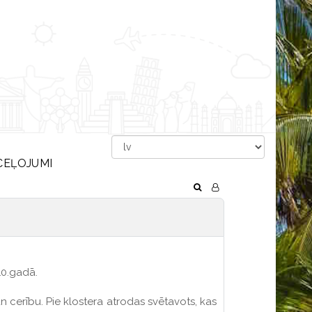
CEĻOJUMI
10.gadā.
 un cerību. Pie klostera atrodas svētavots, kas