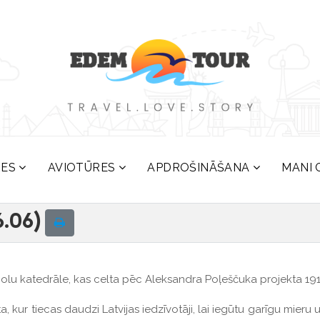
RES
AVIOTŪRES
APDROŠINĀŠANA
MANI 
6.06)
kupolu katedrāle, kas celta pēc Aleksandra Poļeščuka projekta 19
ta, kur tiecas daudzi Latvijas iedzīvotāji, lai iegūtu garīgu mieru