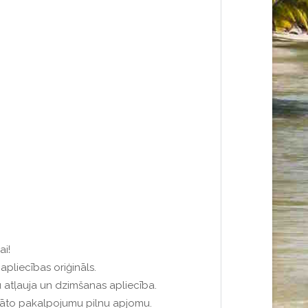
ai!
pliecības oriģināls.
 atļauja un dzimšanas apliecība.
āvāto pakalpojumu pilnu apjomu.