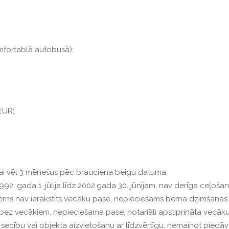
mfortablā autobusā);
 EUR;
īgai vēl 3 mēnešus pēc brauciena beigu datuma
92. gada 1. jūlija līdz 2002.gada 30. jūnijam, nav derīga ceļošan
rns nav ierakstīts vecāku pasē, nepieciešams bērna dzimšanas a
bez vecākiem, nepieciešama pase, notariāli apstiprināta vecāku
u secību vai objekta aizvietošanu ar līdzvērtīgu, nemainot pied