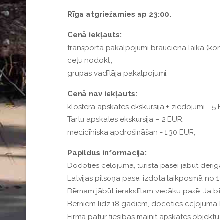
Rīga atgriežamies ap 23:00.
Cenā iekļauts:
transporta pakalpojumi brauciena laikā (ko
ceļu nodokļi;
grupas vadītāja pakalpojumi;
Cenā nav iekļauts:
klostera apskates ekskursija + ziedojumi - 5
Tartu apskates ekskursija – 2 EUR;
medicīniska apdrošināšan - 1.30 EUR;
Papildus informacija:
Dodoties ceļojumā, tūrista pasei jābūt der
Latvijas pilsoņa pase, izdota laikposmā no 19
Bērnam jābūt ierakstītam vecāku pasē. Ja bē
Bērniem līdz 18 gadiem, dodoties ceļojumā 
Firma patur tiesības mainīt apskates objekt