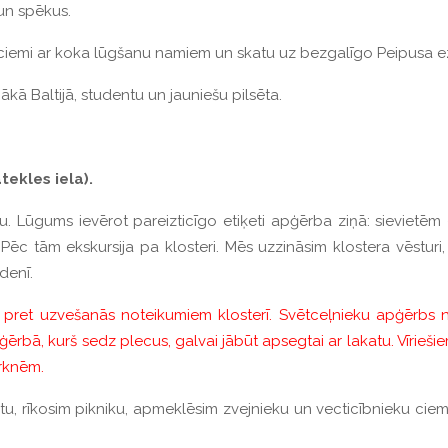
 un spēkus.
u ciemi ar koka lūgšanu namiem un skatu uz bezgalīgo Peipusa e
ākā Baltijā, studentu un jauniešu pilsēta.
tekles iela).
 Lūgums ievērot pareizticīgo etiķeti apģērba ziņā: sievietēm 
 Pēc tām ekskursija pa klosteri. Mēs uzzināsim klostera vēsturi
denī.
 pret uzvešanās noteikumiem klosterī. Svētceļnieku apģērbs ned
ģērbā, kurš sedz plecus, galvai jābūt apsegtai ar lakatu. Vīriešiem
urknēm.
u, rīkosim pikniku, apmeklēsim zvejnieku un vecticībnieku ciema