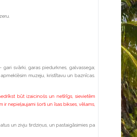
zeru.
- gari svārki, garas piedurknes, galvassega;
, apmeklēsim muzeju, kristītavu un baznīcas.
rīkst būt izaicinošs un netīrīgs, sievietēm
 ir nepieļaujami šorti un īsas bikses, vēlams,
tus un zivju tirdziņus, un pastaigāsimies pa