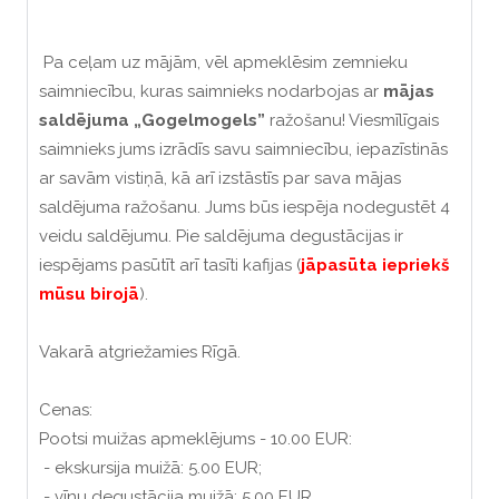
Pa ceļam uz mājām, vēl apmeklēsim zemnieku
saimniecību, kuras saimnieks nodarbojas ar
mājas
saldējuma „Gogelmogels”
ražošanu! Viesmīlīgais
saimnieks jums izrādīs savu saimniecību, iepazīstinās
ar savām vistiņā, kā arī izstāstīs par sava mājas
saldējuma ražošanu. Jums būs iespēja nodegustēt 4
veidu saldējumu. Pie saldējuma degustācijas ir
iespējams pasūtīt arī tasīti kafijas (
jāpasūta iepriekš
mūsu birojā
).
Vakarā atgriežamies Rīgā.
Cenas:
Pootsi muižas apmeklējums - 10.00 EUR:
- ekskursija muižā: 5.00 EUR;
- vīnu degustācija muižā: 5.00 EUR.