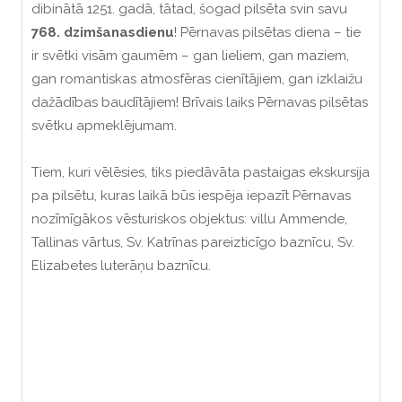
dibinātā 1251. gadā, tātad, šogad pilsēta svin savu
768. dzimšanasdienu
! Pērnavas pilsētas diena – tie
ir svētki visām gaumēm – gan lieliem, gan maziem,
gan romantiskas atmosfēras cienītājiem, gan izklaižu
dažādības baudītājiem! Brīvais laiks Pērnavas pilsētas
svētku apmeklējumam.
Tiem, kuri vēlēsies, tiks piedāvāta pastaigas ekskursija
pa pilsētu, kuras laikā būs iespēja iepazīt Pērnavas
nozīmīgākos vēsturiskos objektus: villu Ammende,
Tallinas vārtus, Sv. Katrīnas pareizticīgo baznīcu, Sv.
Elizabetes luterāņu baznīcu.