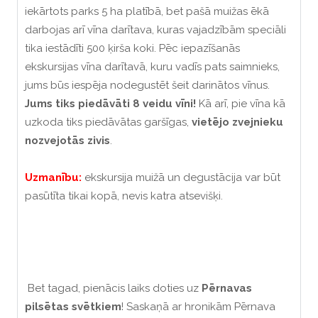
iekārtots parks 5 ha platībā, bet pašā muižas ēkā
darbojas arī vīna darītava, kuras vajadzībām speciāli
tika iestādīti 500 ķirša koki. Pēc iepazīšanās
ekskursijas vīna darītavā, kuru vadīs pats saimnieks,
jums būs iespēja nodegustēt šeit darinātos vīnus.
Jums tiks piedāvāti 8 veidu vīni!
Kā arī, pie vīna kā
uzkoda tiks piedāvātas garšīgas,
vietējo zvejnieku
nozvejotās zivis
.
Uzmanību:
ekskursija muižā un degustācija var būt
pasūtīta tikai kopā, nevis katra atsevišķi.
Bet tagad, pienācis laiks doties uz
Pērnavas
pilsētas svētkiem
! Saskaņā ar hronikām Pērnava