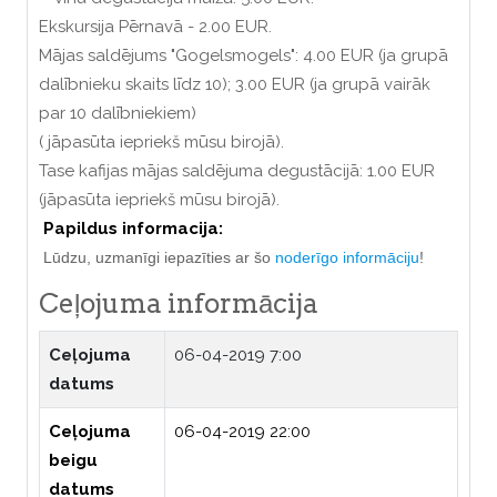
Ekskursija Pērnavā - 2.00 EUR.
Mājas saldējums "Gogelsmogels": 4.00 EUR (ja grupā
dalībnieku skaits līdz 10); 3.00 EUR (ja grupā vairāk
par 10 dalībniekiem)
( jāpasūta iepriekš mūsu birojā).
Tase kafijas mājas saldējuma degustācijā: 1.00 EUR
(jāpasūta iepriekš mūsu birojā).
Papildus informacija:
Lūdzu, uzmanīgi iepazīties ar šo
noderīgo informāciju
!
Ceļojuma informācija
Ceļojuma
06-04-2019 7:00
datums
Ceļojuma
06-04-2019 22:00
beigu
datums