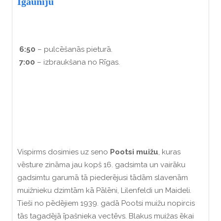
Igauniju
6:50
– pulcēšanās pieturā.
7:00
– izbraukšana no Rīgas.
Vispirms dosimies uz seno
Pootsi muižu
, kuras
vēsture zināma jau kopš 16. gadsimta un vairāku
gadsimtu garumā tā piederējusi tādām slavenām
muižnieku dzimtām kā Pālēni, Lilenfeldi un Maideli.
Tieši no pēdējiem 1939. gadā Pootsi muižu nopircis
tās tagadējā īpašnieka vectēvs. Blakus muižas ēkai