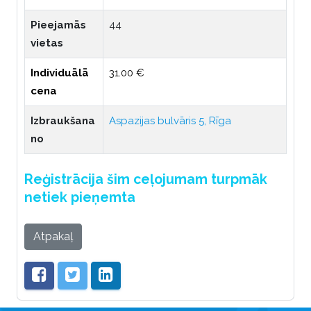
Pieejamās
44
vietas
Individuālā
31.00 €
cena
Izbraukšana
Aspazijas bulvāris 5, Rīga
no
Reģistrācija šim ceļojumam turpmāk
netiek pieņemta
Atpakaļ