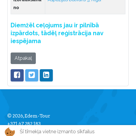
no
Diemžēl ceļojums jau ir pilnībā
izpārdots, tādēļ reģistrācija nav
iespējama
Atpakaļ
© 2026, Edem-Tour
+371 67 282 183
Šī tīmekļa vietne izmanto sīkfailus
info [] edemtour.lv