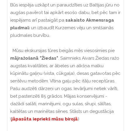
Būs iespēja uzkāpt un paraudzīties uz Baltijas jūru no
augšas pavērot tai apkārt esošo dabu, bet pēc tam ir
iespējams arī pastaigāt pa
sakaisto Akmensraga
pludmal
i un izbaudīt Kurzemes vēju un smilšainās
pludmales burvību.
Mūsu ekskursijas tūres beigās mēs viesosimies pie
mājražošanā "Žiedas"
. Saimnieks Aivars Žiedas ražo
augstas kvalitātes, ar ābeles un alkšņa malku
kūpinātu gaļiņu (vista, cūkgaļa), desas gatavotas pēc
sentēvu metodēm. Vītina gaļu pēc itāļu receptūras.
Pašu audzēti dārzeņi un ogas. Ievārījumi netiek vārīti,
bet pasterizēti 85 grādos. Mājas konservējumi -
dažādi salāti, marinējumi, ogu sulas, sīrupi, sālītas,
kaltētas un marinētas sēnes. Stāsts un degustācija
(
jāpasūta iepriekš mūsu birojā
)