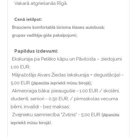
Vakarā atgriešanās Rīgā.
Cenā ietilpst:
Brauciens komfortablā tūrisma klases autobusā;
grupas vadītāja-gida pakalpojumi;
Papildus izdevumi:
Ekskursija pa Pelēko kāpu un Pāvilosta – ziedojumi
1.00 EUR;
Mājražotājs Aivars Žiedas (ekskursija + degustācija) -
5.00 EUR
(
jāpasūta iepriekš mūsu birojā);
Akmeņraga bāka: pieaugušie - 1.00 EUR / skolēni,
studenti, seniori - 0.50 EUR; / pirmsskolas vecuma
bērni, invalīdi - bez maksas;
Zvejnieku saimniecība "Zvilnis" - 5.00 EUR (
jāpasūta
).
iepriekš mūsu birojā