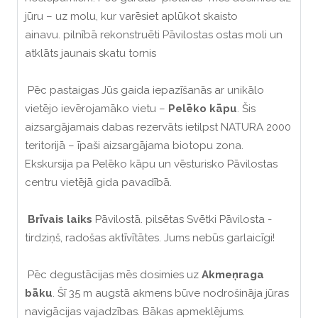
jūru – uz molu, kur varēsiet aplūkot skaisto
ainavu. pilnībā rekonstruēti Pāvilostas ostas moli un
atklāts jaunais skatu tornis
Pēc pastaigas Jūs gaida iepazīšanās ar unikālo
vietējo ievērojamāko vietu –
Pelēko kāpu
. Šis
aizsargājamais dabas rezervāts ietilpst NATURA 2000
teritorijā – īpaši aizsargājama biotopu zona.
Ekskursija pa Pelēko kāpu un vēsturisko Pāvilostas
centru vietējā gida pavadībā.
Brīvais laiks
Pāvilostā. pilsētas Svētki Pāvilosta -
tirdziņš, radošas aktīvītātes. Jums nebūs garlaicīgi!
Pēc degustācijas mēs dosimies uz
Akmeņraga
bāku
. Šī 35 m augstā akmens būve nodrošināja jūras
navigācijas vajadzības. Bākas apmeklējums.