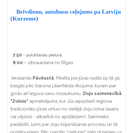
Brīvdienu, autobusu ceļojums pa Latviju
(Kurzeme)
7:50
-
pulcēšanās pieturā.
8:00
– izbraukšana no Rīgas.
Ierašanās
Pāvilostā
. Pilsēta pie jūras radās 19-tā gs.
beigās pēc barona Lilienfelda rīkojuma, kuram par
godu arī ieguva savu nosaukumu.
Zivju saimniecībā
"Zvilnis"
apmeklējums, kur Jūs iepazīsiet reģiona
tradicionālo jūras virtuvi no vietējā zivju loma (asaris
vai vējzivis - atkarībā no apstākļiem). Saimnieks
pastāstīs Jums par zivju kūpināšanas procesu un tā
noslēpumiem. Pēc gardās “pieturas” mēs dosimies uz