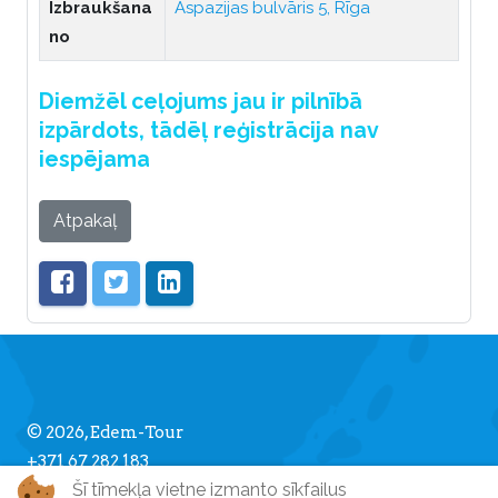
Izbraukšana
Aspazijas bulvāris 5, Rīga
no
Diemžēl ceļojums jau ir pilnībā
izpārdots, tādēļ reģistrācija nav
iespējama
Atpakaļ
© 2026, Edem-Tour
+371 67 282 183
Šī tīmekļa vietne izmanto sīkfailus
info [] edemtour.lv