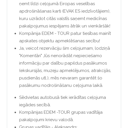
ņemt līdzi ceļojumā Eiropas veselības
apdrošināšanas karti (EVAK ES iedzīvotājiem),
kuru uzrādot citās valstīs saņemt medicīnas
pakalpojumus iespējams ātrāk un vienkāršāk!
Kompānija EDEM - TOUR patur tiesības mainīt
apskates objektu apmeklēšanas secību!
Ja, veicot rezervāciju šim ceļojumam, lodziņā
"Komentāri" Jūs nenorādāt nepieciešamo
informāciju par dalību papildus pasākumos
(ekskursijās, muzeju apmeklējumos, atrakcijās,
pusdienās utl.), mēs nevaram garantēt šo
pasākumu nodrošināšanu ceļojuma laikā.
Sēdvietas autobusā tiek ierādītas ceļojuma
iegādes secībā.
Kompānijas EDEM -TOUR grupas vadītāja
pakalpojumi krievu valodā.
Grupas vadītājs - Aleksandrs;