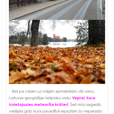
Bet pa ceļam uz mājām
apmeklēsim vēl vienu
Lietuvas ģeogrāfijai netipisku vietu:
Veprai
,
kura
izvietojusies meteorīta krāterī
.
Šeit mūs sagaidīs
vietējais gids, kura pavadībā iepazīsim šo neparasto