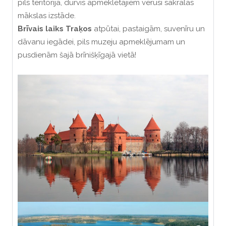
pils teritorijā, durvis
apmeklētājiem
vērusi sakrālās
mākslas izstāde.
Brīvais laiks Traķos
atpūtai, pastaigām, suvenīru un
dāvanu iegādei, pils muzeju apmeklējumam un
pusdienām šajā brīnišķīgajā vietā!