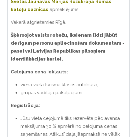
Svētās Jaunavas Marijas Rožukroņa Romas
katoļu baznīcas
apmeklējums.
Vakarā atgriežamies Rīgā.
Šķērso
jot
valsts robežu,
ikvienam līdzi jābūt
derīgam personu apliecinošam dokumentam -
pasei vai Latvijas Republikas pilsoņiem
identifikācijas kartei.
Ceļojuma cenā iekļauts:
viena vieta tūrisma klases autobusā;
grupas vadītāja pakalpojumi.
Reģistrācija:
Jūsu vieta ceļojumā tiks rezervēta pēc avansa
maksājuma 30 % apmērā no ceļojuma cenas
saņemšanas. Atlikusī daļa jāapmaksā ne vēlāk