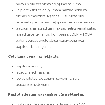
nekā 20 dienas pirms ceļojuma sākuma.
Ja pieteiksieties ceļojumam mazāk nekā 20
dienas pirms izbraukšanas, Jūsu vieta tiks
rezervēta pēc pilnas ceļojuma cenas samaksas.
Gadījumā, ja norādītās maksas netiks iemaksātas
norādītajos termiņos, kompānija EDEM - TOUR
patur tiesības anulēt Jūsu rezervāciju bez
papildus brīdinājuma.
Ceļojuma cenā nav iekļauts
:
papildizdevumi;
izdevumi ēdināšanai;
ieejas biļetes, ziedojumi, suvenīri un citi
personīgie izdevumi.
Papildizdevumi saskaņā ar Jūsu vēlmēm
:
Ekskursija Veprai vietējā gida vadībā - 3.00