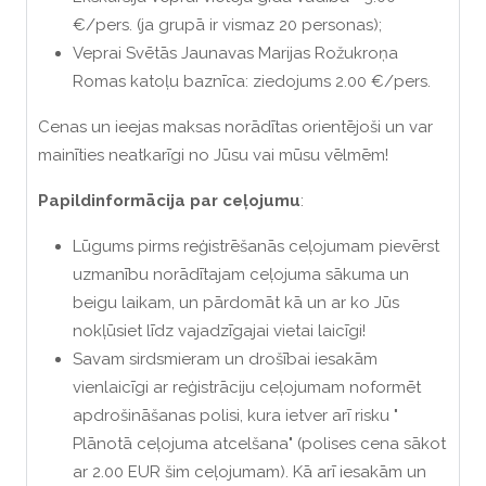
€/pers. (ja grupā ir vismaz 20 personas);
Veprai Svētās Jaunavas Marijas Rožukroņa
Romas katoļu baznīca: ziedojums 2.00 €/pers.
Cenas un ieejas maksas norādītas orientējoši un var
mainīties neatkarīgi no Jūsu vai mūsu vēlmēm!
Papildinformācija par ceļojumu
:
Lūgums pirms reģistrēšanās ceļojumam pievērst
uzmanību norādītajam ceļojuma sākuma un
beigu laikam, un pārdomāt kā un ar ko Jūs
nokļūsiet līdz vajadzīgajai vietai laicīgi!
Savam sirdsmieram un drošībai iesakām
vienlaicīgi ar reģistrāciju ceļojumam noformēt
apdrošināšanas polisi, kura ietver arī risku "
Plānotā ceļojuma atcelšana" (polises cena sākot
ar 2.00 EUR šim ceļojumam). Kā arī iesakām un