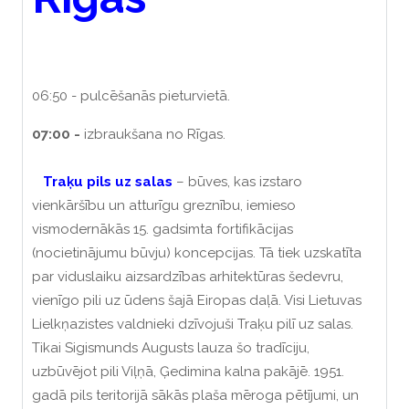
06:50 - pulcēšanās pieturvietā.
07:00 -
izbraukšana no Rīgas.
Traķu pils uz salas
–
būves, kas izstaro
vienkāršību un atturīgu greznību, iemieso
vismodernākās 15. gadsimta fortifikācijas
(nocietinājumu būvju) koncepcijas.
Tā tiek uzskatīta
par viduslaiku aizsardzības arhitektūras šedevru,
vienīgo pili uz ūdens šajā Eiropas daļā.
Visi Lietuvas
Lielkņazistes valdnieki dzīvojuši Traķu pilī uz salas.
Tikai Sigismunds Augusts lauza šo tradīciju,
uzbūvējot pili Viļņā, Ģedimina kalna pakājē.
1951.
gadā pils teritorijā sākās plaša mēroga pētījumi, un