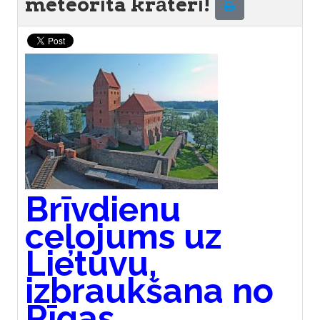
meteorīta krāterī!
Brīvdienu
ceļojums uz
Lietuvu,
izbraukšana no
Rīgas