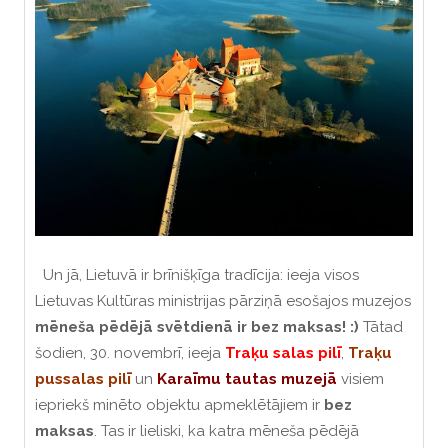
Un jā, Lietuvā ir brīnišķīga tradīcija: ieeja visos
Lietuvas Kultūras ministrijas pārziņā esošajos muzejos
mēneša pēdējā svētdienā ir bez maksas!
:)
Tātad
šodien, 30. novembrī, ieeja
Traķu salas pilī
,
Traķu
pussalas pilī
un
Karaīmu tautas muzejā
visiem
iepriekš minēto objektu apmeklētājiem
ir
bez
maksas
.
Tas ir lieliski, ka katra mēneša pēdējā