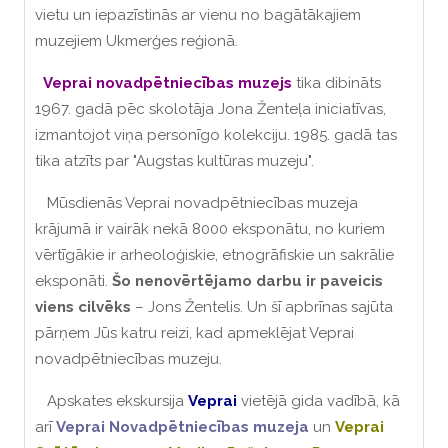
vietu un iepazīstinās ar vienu no bagātākajiem
muzejiem Ukmerģes reģionā.
Veprai novadpētniecības muzejs
tika dibināts
1967. gadā pēc skolotāja Jona Ženteļa iniciatīvas,
izmantojot viņa personīgo kolekciju.
1985. gadā tas
tika atzīts par "Augstas kultūras muzeju".
Mūsdienās Veprai novadpētniecības muzeja
krājumā ir vairāk nekā 8000 eksponātu, no kuriem
vērtīgākie ir arheoloģiskie, etnogrāfiskie un sakrālie
eksponāti.
Šo nenovērtējamo darbu ir paveicis
viens cilvēks
– Jons Žentelis.
Un šī apbrīnas sajūta
pārņem Jūs katru reizi, kad apmeklējat Veprai
novadpētniecības muzeju.
Apskates ekskursija
Veprai
vietējā gida vadībā, kā
arī
Veprai Novadpētniecības muzeja
un
Veprai