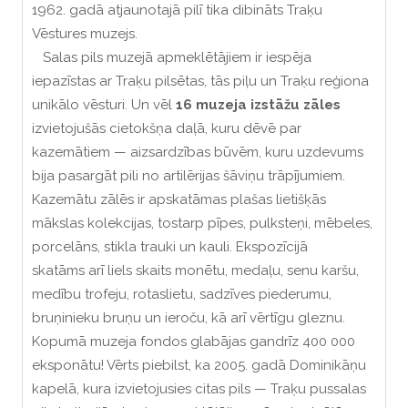
1962. gadā atjaunotajā pilī tika dibināts Traķu
Vēstures muzejs.
Salas pils muzejā apmeklētājiem ir iespēja
iepazīstas ar Traķu pilsētas, tās piļu un Traķu reģiona
unikālo vēsturi.
Un v
ēl
16 muzeja izstāžu zāles
izvietojušās cietokšņa daļā, kuru dēvē par
kazemātiem — aizsardzības būvēm, kuru uzdevums
bija pasargāt pili no artilērijas šāviņu trāpījumiem.
Kazemātu zālēs ir apskatāmas plašas lietišķās
mākslas kolekcijas, tostarp pīpes, pulksteņi, mēbeles,
porcelāns, stikla trauki un kauli.
Ekspozīcijā
skatāms
arī liels skaits monētu, medaļu, senu karšu,
medību trofeju, rotaslietu, sadzīves piederumu,
bruņinieku bruņu un ieroču, kā arī vērtīgu gleznu.
Kopumā muzeja fondos glabājas gandrīz 400 000
eksponātu!
Vērts piebilst, ka 2005. gadā Dominikāņu
kapelā, kura izvietojusies citas pils — Traķu pussalas