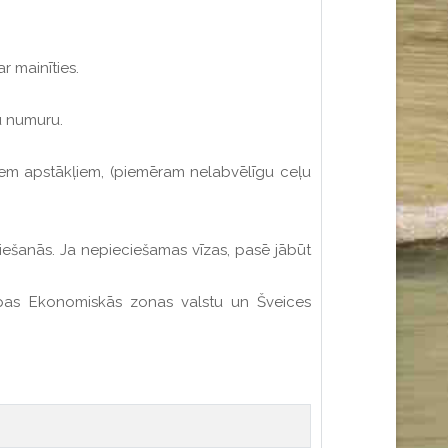
r mainīties.
u numuru.
tiem apstākļiem, (piemēram nelabvēlīgu ceļu
iešanās. Ja nepieciešamas vīzas, pasē jābūt
opas Ekonomiskās zonas valstu un Šveices