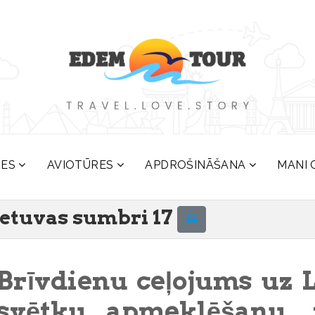
RES
AVIOTŪRES
APDROŠINĀŠANA
MANI 
Lietuvas sumbri 17
Brīvdienu ceļojums uz L
svētku apmeklēšanu, 