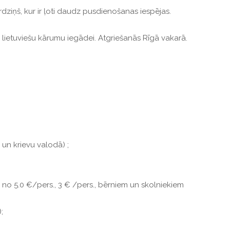
dziņš, kur ir ļoti daudz pusdienošanas iespējas.
 lietuviešu kārumu iegādei. Atgriešanās Rīgā vakarā.
u un krievu valodā) ;
ā: no 5.0 €/pers., 3 € /pers., bērniem un skolniekiem
;