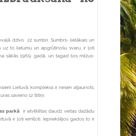
aļā dzīvo 22 sumbri. Sumbrs- lielākais un
 uz to lielumu un apgrūtinošu svaru, ir ļoti
mšana sākās 1969. gadā, un tagad šos milžus-
ksiem Lietuvā, komplekss ir nesen atjaunots,
as savieno 12 tiltiņi.
as parkā
ir atvēlētas daudz vietas dažādu
vā ir ļoti iemīļoti. Iepriekšējos gados to ir