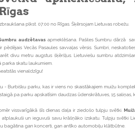
Rīgas
Izbraukšana plkst. 07:00 no Rīgas. Šķērsojam Lietuvas robežu.
Sumbru audzētavas
apmeklēšana. Pašiles Sumbru dārzā savv
 pēdējais Vecās Pasaules savvaļas vērsis. Sumbri, neskatoties
pārvarēt divu metru augstus šķēršļus. Lietuviešu sumbru atdzi
lā parka skatu laukumiem.
eatstās vienaldzīgu!
tu - Burbišķu parku, kas ir viens no skaistākajiem muižu komple
taigā pa parku apskatīsim daudzas ūdenskrātuves, 15 saliņas, kur
omēr vissvarīgākā šīs dienas daļa ir ziedošo tulpju svētki.
Muiž
atplaukuši un ieguvuši savu krāšņāko izskatu. Tulpju svētki Lietu
ņu bagātina gan koncerti, gan antīko automobiļu klātbūtne.