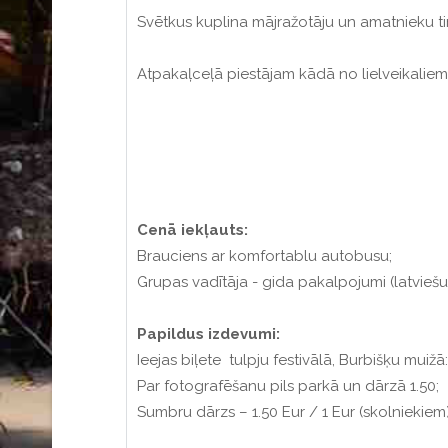
Svētkus kuplina mājražotāju un amatnieku tir
Atpakaļceļā piestājam kādā no lielveikaliem
Cenā iekļauts:
Brauciens ar komfortablu autobusu;
Grupas vadītāja - gida pakalpojumi (latvieš
Papildus izdevumi:
Ieejas biļete tulpju festivālā, Burbišķu muiž
Par fotografēšanu pils parkā un dārzā 1.50;
Sumbru dārzs – 1.50 Eur / 1 Eur (skolniekiem)