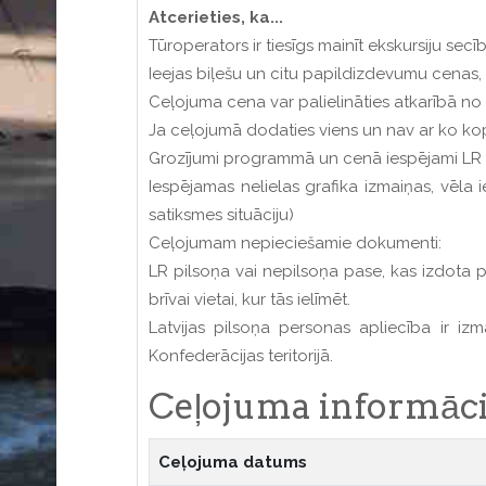
Atcerieties, ka...
Tūroperators ir tiesīgs mainīt ekskursiju sec
Ieejas biļešu un citu papildizdevumu cenas, va
Ceļojuma cena var palielināties atkarībā n
Ja ceļojumā dodaties viens un nav ar ko kop
Grozījumi programmā un cenā iespējami LR n
Iespējamas nelielas grafika izmaiņas, vēla
satiksmes situāciju)
Ceļojumam nepieciešamie dokumenti:
LR pilsoņa vai nepilsoņa pase, kas izdota 
brīvai vietai, kur tās ielīmēt.
Latvijas pilsoņa personas apliecība ir 
Konfederācijas teritorijā.
Ceļojuma informāci
Ceļojuma datums