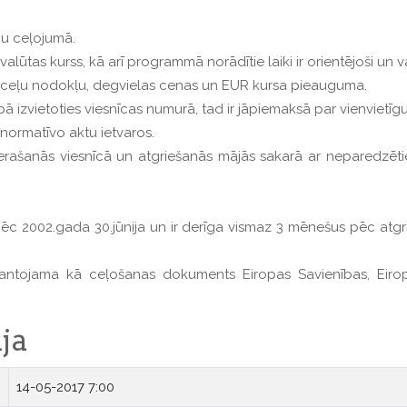
ību ceļojumā.
lūtas kurss, kā arī programmā norādītie laiki ir orientējoši un va
o ceļu nodokļu, degvielas cenas un EUR kursa pieauguma.
ā izvietoties viesnīcas numurā, tad ir jāpiemaksā par vienvietīg
ormatīvo aktu ietvaros.
 ierašanās viesnīcā un atgriešanās mājās sakarā ar neparedzē
pēc 2002.gada 30.jūnija un ir derīga vismaz 3 mēnešus pēc atgr
izmantojama kā ceļošanas dokuments Eiropas Savienības, Eir
ja
14-05-2017 7:00