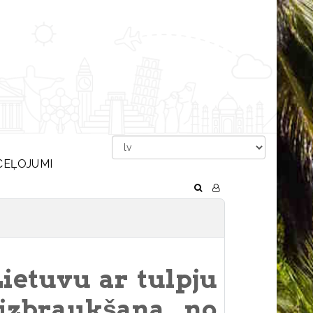
CEĻOJUMI
ietuvu ar tulpju
izbraukšana no