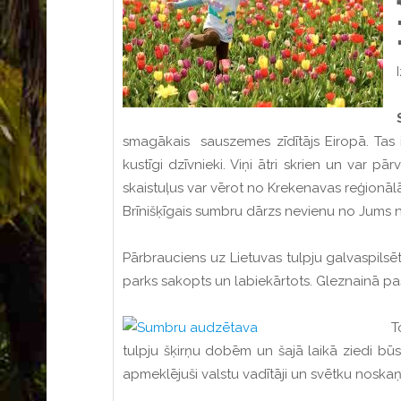
smagākais sauszemes zīdītājs Eiropā. Tas ir
kustīgi dzīvnieki. Viņi ātri skrien un var 
skaistuļus var vērot no Krekenavas reģionā
Brīnišķīgais sumbru dārzs nevienu no Jums n
Pārbrauciens uz Lietuvas tulpju galvaspilsē
parks sakopts un labiekārtots. Gleznainā pas
T
tulpju šķirņu dobēm un šajā laikā ziedi būs 
apmeklējuši valstu vadītāji un svētku noska