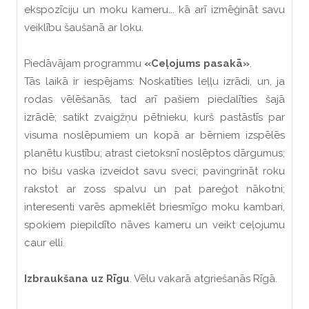
ekspozīciju un moku kameru... kā arī izmēģināt savu
veiklību šaušanā ar loku.
Piedāvājam programmu
«Ceļojums pasakā»
.
Tās laikā ir iespējams: Noskatīties leļļu izrādi, un, ja
rodas vēlēšanās, tad arī pašiem piedalīties šajā
izrādē; satikt zvaigžņu pētnieku, kurš pastāstīs par
visuma noslēpumiem un kopā ar bērniem izspēlēs
planētu kustību; atrast cietoksnī noslēptos dārgumus;
no bišu vaska izveidot savu sveci; pavingrināt roku
rakstot ar zoss spalvu un pat pareģot nākotni;
interesenti varēs apmeklēt briesmīgo moku kambari,
spokiem piepildīto nāves kameru un veikt ceļojumu
caur elli.
Izbraukšana uz Rīgu
. Vēlu vakarā atgriešanās Rīgā.