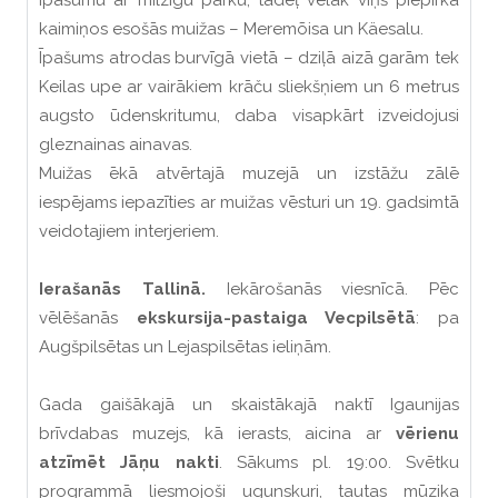
īpašumu ar milzīgu parku, tādēļ vēlāk viņš piepirka
kaimiņos esošās muižas – Meremõisa un Käesalu.
Īpašums atrodas burvīgā vietā – dziļā aizā garām tek
Keilas upe ar vairākiem krāču sliekšņiem un 6 metrus
augsto ūdenskritumu, daba visapkārt izveidojusi
gleznainas ainavas.
Muižas ēkā atvērtajā muzejā un izstāžu zālē
iespējams iepazīties ar muižas vēsturi un 19. gadsimtā
veidotajiem interjeriem.
Ierašanās Tallinā.
Iekārošanās viesnīcā. Pēc
vēlēšanās
ekskursija-pastaiga Vecpilsētā
: pa
Augšpilsētas un Lejaspilsētas ieliņām.
Gada gaišākajā un skaistākajā naktī Igaunijas
brīvdabas muzejs, kā ierasts, aicina ar
vērienu
atzīmēt Jāņu nakti
. Sākums pl. 19:00. Svētku
programmā liesmojoši ugunskuri, tautas mūzika