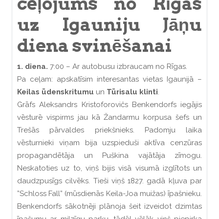
ceļojums no Rīgas
uz Igauniju Jāņu
diena svinēšanai
1. diena.
7:00 – Ar autobusu izbraucam no Rīgas.
Pa ceļam: apskatīsim interesantas vietas Igaunijā –
Keilas ūdenskritumu
un
Tūrisalu klinti
.
Grāfs Aleksandrs Kristoforovičs Benkendorfs iegājis
vēsturē vispirms jau kā Žandarmu korpusa šefs un
Trešās pārvaldes priekšnieks. Padomju laika
vēsturnieki viņam bija uzspieduši aktīva cenzūras
propagandētāja un Puškina vajātāja zīmogu.
Neskatoties uz to, viņš bijis visā visumā izglītots un
daudzpusīgs cilvēks. Tieši viņš 1827. gadā kļuva par
”Schloss Fall” (mūsdienās Keila-Joa muižas) īpašnieku.
Benkendorfs sākotnēji plānoja šeit izveidot dzimtas