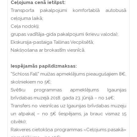
Ceļojuma cenā ietilpst:
Transporta pakalpojumi komfortablā autobusā
ceļojuma laikā;
Ceļa nodokļi;
grupas vadītāja-gida pakalpojumi (krievu valoda);
Ekskursija-pastaiga Tallinas Vecpilsētā;
Nakšņošana ar brokastīm viesnīcā.
Iespējamās papildizmaksas:
”Schloss Fall” muižas apmeklējums pieaugušajiem 8€,
skolniekiem no 5€;
Svētku programmas apmeklējums Igaunijas
brīvdabas muzejā 2018. gada 23. jūnijā – no 14€;
Transfers no viesnīcas uz Igaunijas brīvdabas muzeju
un atpakaļ – no 5€ (iespējams, ja brauc vismaz 15
cilvēki);
Rakveres cietokšņa programmas «Ceļojums pasakā»