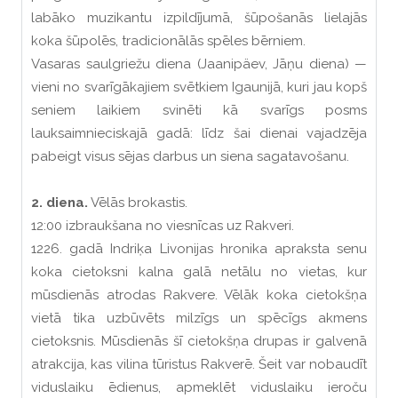
labāko muzikantu izpildījumā, šūpošanās lielajās
koka šūpolēs, tradicionālās spēles bērniem.
Vasaras saulgriežu diena (Jaanipäev, Jāņu diena) —
vieni no svarīgākajiem svētkiem Igaunijā, kuri jau kopš
seniem laikiem svinēti kā svarīgs posms
lauksaimnieciskajā gadā: līdz šai dienai vajadzēja
pabeigt visus sējas darbus un siena sagatavošanu.
2. diena.
Vēlās brokastis.
12:00 izbraukšana no viesnīcas uz Rakveri.
1226. gadā Indriķa Livonijas hronika apraksta senu
koka cietoksni kalna galā netālu no vietas, kur
mūsdienās atrodas Rakvere. Vēlāk koka cietokšņa
vietā tika uzbūvēts milzīgs un spēcīgs akmens
cietoksnis. Mūsdienās šī cietokšņa drupas ir galvenā
atrakcija, kas vilina tūristus Rakverē. Šeit var nobaudīt
viduslaiku ēdienus, apmeklēt viduslaiku ieroču