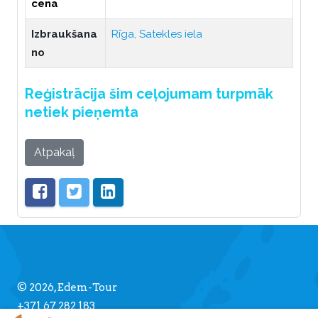
cena
Izbraukšana
Rīga, Satekles iela
no
Reģistrācija šim ceļojumam turpmāk
netiek pieņemta
Atpakaļ
© 2026, Edem-Tour
+371 67 282 183