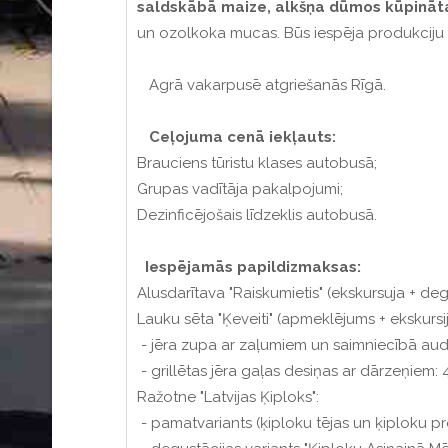
saldskābā maize, alkšņa dūmos kūpināt
un ozolkoka mucas. Būs iespēja produkciju a
Agrā vakarpusē atgriešanās Rīgā.
Ceļojuma cenā iekļauts:
Brauciens tūristu klases autobusā;
Grupas vadītāja pakalpojumi;
Dezinficējošais līdzeklis autobusā.
Iespējamās papildizmaksas:
Alusdarītava "Raiskumietis" (ekskursuja + de
Lauku sēta "Ķeveiti" (apmeklējums + ekskursij
- jēra zupa ar zaļumiem un saimniecībā audz
- grillētas jēra gaļas desiņas ar dārzeņiem: 
Ražotne "Latvijas Ķiploks":
- pamatvariants (ķiploku tējas un ķiploku pr