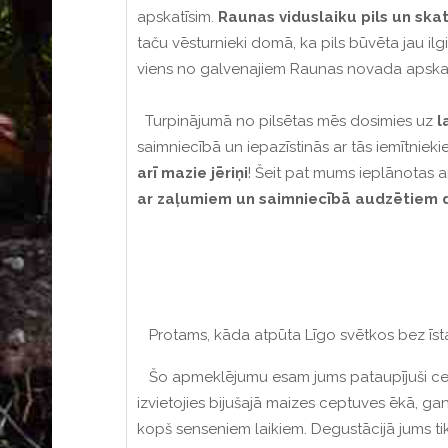
apskatīsim.
Raunas viduslaiku pils un ska
taču vēsturnieki domā, ka pils būvēta jau ilgi
viens no galvenajiem Raunas novada apska
Turpinājumā no pilsētas mēs dosimies uz
l
saimniecībā un iepazīstinās ar tās iemītniek
arī mazie jēriņi
! Šeit pat mums ieplānotas a
ar zaļumiem un saimniecībā audzētiem 
Protams, kāda atpūta Līgo svētkos bez īsta,
Šo apmeklējumu esam jums pataupījuši ce
izvietojies bijušajā maizes ceptuves ēkā, ga
kopš senseniem laikiem. Degustācijā jums t