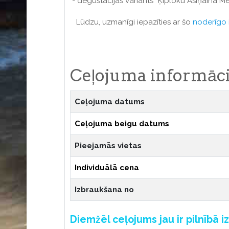
- degustācijas variants "Ķiploku Asiņainā Mēr
Lūdzu, uzmanīgi iepazīties ar šo
noderīgo 
Ceļojuma informāci
Ceļojuma datums
Ceļojuma beigu datums
Pieejamās vietas
Individuālā cena
Izbraukšana no
Diemžēl ceļojums jau ir pilnībā i