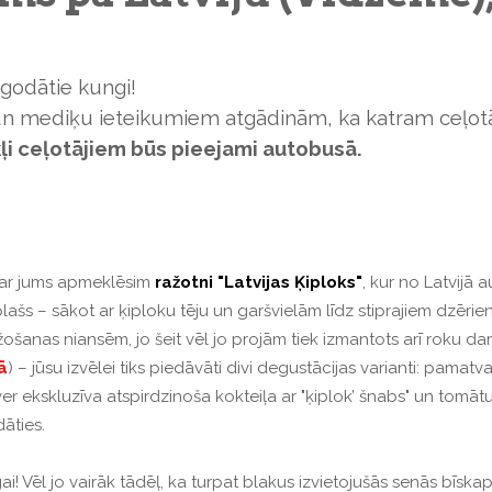
odātie kungi!
un mediķu ieteikumiem atgādinām, ka katram ceļotā
kļi ceļotājiem būs pieejami autobusā.
s ar jums apmeklēsim
ražotni "Latvijas Ķiploks"
, kur no Latvijā
plašs – sākot ar ķiploku tēju un garšvielām līdz stiprajiem dzēri
ažošanas niansēm, jo šeit vēl jo projām tiek izmantots arī roku d
ā
) – jūsu izvēlei tiks piedāvāti divi degustācijas varianti: pamatv
tver ekskluzīva atspirdzinoša kokteiļa ar "ķiplok’ šnabs" un tomāt
āties.
ai! Vēl jo vairāk tādēļ, ka turpat blakus izvietojušās senās bīska