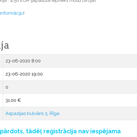
ija": 4.50 EUR (jāpasūta iepriekš mūsu birojā).
informāciju
!
ja
23-06-2020 8:00
23-06-2020 19:00
0
31.00 €
Aspazijas bulvāris 5, Rīga
zpārdots, tādēļ reģistrācija nav iespējama