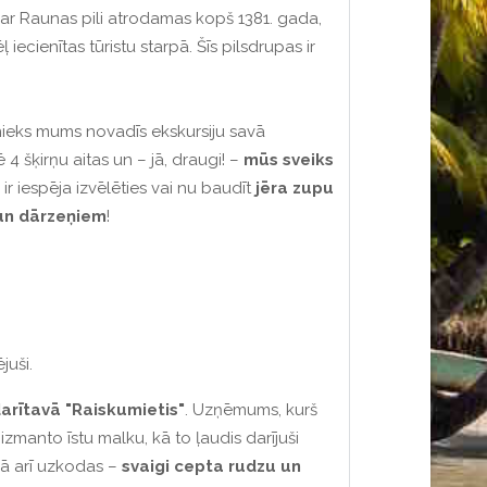
 par Raunas pili atrodamas kopš 1381. gada,
iecienītas tūristu starpā. Šīs pilsdrupas ir
šnieks mums novadīs ekskursiju savā
4 šķirņu aitas un – jā, draugi! –
mūs sveiks
 ir iespēja izvēlēties vai nu baudīt
jēra zupu
 un dārzeņiem
!
juši.
arītavā "Raiskumietis"
. Uzņēmums, kurš
zmanto īstu malku, kā to ļaudis darījuši
kā arī uzkodas –
svaigi cepta rudzu un