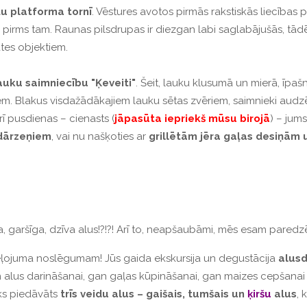
tu platforma tornī
. Vēstures avotos pirmās rakstiskās liecības
 pirms tam. Raunas pilsdrupas ir diezgan labi saglabājušās, tādēļ 
tes objektiem.
auku saimniecību "Ķeveiti"
. Šeit, lauku klusumā un mierā, īpa
iem. Blakus visdažādākajiem lauku sētas zvēriem, saimnieki audzē 
rī pusdienas – cienasts (
jāpasūta iepriekš mūsu birojā
) – jums
dārzeņiem
, vai nu našķoties ar
grillētām jēra gaļas desiņām
 garšīga, dzīva alus!?!?! Arī to, neapšaubāmi, mēs esam paredzē
ļojuma noslēgumam! Jūs gaida ekskursija un degustācija
alusd
n alus darināšanai, gan gaļas kūpināšanai, gan maizes cepšanai i
iks piedāvāts
trīs veidu alus – gaišais, tumšais un
ķiršu
alus
, 