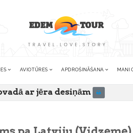
RES
AVIOTŪRES
APDROŠINĀŠANA
MANI 
ovadā ar jēra desiņām
ms pa Latviju (Vidzeme)