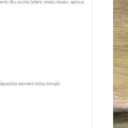
manto tīru avota ūdeni, miežu iesalu, apiņus
jāpasūta iepriekš mūsu birojā);
;