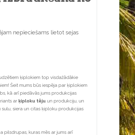
jam nepieciešams lietot sejas
 audzētiem ķiplokiem top visdažādākie
eniem! Šeit mums būs iespēja par ķiplokiem
arbs, kā arī piedāvās jums produkcijas
ariants ar
ķiploku tēju
un produkciju, un
u sulu, siera un citas ķiploku produkcijas
pa pilsdrupas, kuras mēs ar jums arī