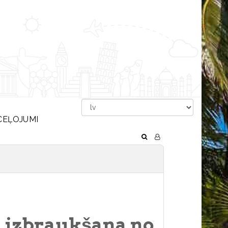
CEĻOJUMI
, izbraukšana no