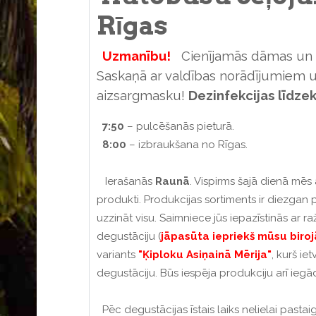
Rīgas
Uzmanību!
Cienījamās dāmas un g
Saskaņā ar valdības norādījumiem 
aizsargmasku!
Dezinfekcijas līdze
7:50
– pulcēšanās pieturā.
8:00
– izbraukšana no Rīgas.
Ierašanās
Raunā
. Vispirms šajā dienā mē
produkti. Produkcijas sortiments ir diezgan 
uzzināt visu. Saimniece jūs iepazīstinās ar r
degustāciju (
jāpasūta iepriekš mūsu biroj
variants
"Ķiploku Asiņainā Mērija"
, kurš ie
degustāciju. Būs iespēja produkciju arī iegād
Pēc degustācijas īstais laiks nelielai pastaig