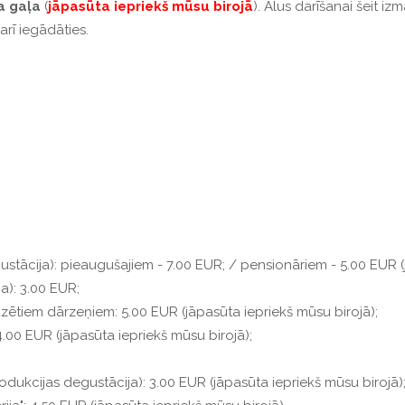
a gaļa
(
jāpasūta iepriekš mūsu birojā
). Alus darīšanai šeit iz
rī iegādāties.
gustācija): pieaugušajiem - 7.00 EUR; / pensionāriem - 5.00 EUR (
a): 3.00 EUR;
ētiem dārzeņiem: 5.00 EUR (jāpasūta iepriekš mūsu birojā);
4.00 EUR (jāpasūta iepriekš mūsu birojā);
odukcijas degustācija): 3.00 EUR (jāpasūta iepriekš mūsu birojā)