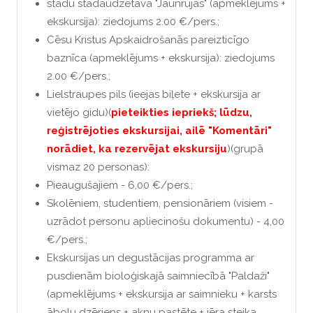
stādu stādaudzētava "Jaunrūjas" (apmeklējums +
ekskursija): ziedojums 2.00 €/pers.;
Cēsu Kristus Apskaidrošanās pareizticīgo
baznīca (apmeklējums + ekskursija): ziedojums
2.00 €/pers.;
Lielstraupes pils (ieejas biļete + ekskursija ar
vietējo gidu)(
pieteikties iepriekš; lūdzu,
reģistrējoties ekskursijai, ailē "Komentāri"
norādiet, ka rezervējat ekskursiju
)(grupā
vismaz 20 personas):
Pieaugušajiem - 6,00 €/pers.;
Skolēniem, studentiem, pensionāriem (visiem -
uzrādot personu apliecinošu dokumentu) - 4,00
€/pers.;
Ekskursijas un degustācijas programma ar
pusdienām bioloģiskajā saimniecībā "Paldaži"
(apmeklējums + ekskursija ar saimnieku + karsts
ābolu dzēriens + aknu pastēte + jēra steika