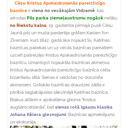
Cēsu Kristus Apskaidrošanās pareizticīgo
baznīca
ir
viena no vecākajām Vidzemē
, kas
atrodas
Pils parka ziemeļaustrumu nogāzē
netālu
no Riekstu kalna
.
19. gadsimta pirmajā pusē Cēsu
Jaunā pils un muiža piederēja grāfam Karlam fon
Zīversam, kurš 1842. gadā lika nojaukt Sv. Katrīnas
baznīcas paliekas un uz vecās baznīcas pamatiem
uzcelt pašreizējo Kristus Apskaidrošanās pareizticīgo
baznīcu, izmantojot nojauktās baznīcas akmeņus.
Kristus Apskaidrošanās pareizticīgo baznīca celta
bizantiešu stilā.
Sienas ir veidotas no dolomīta
akmeņiem.
Gotiskās baznīcas draudzes zālēs ir
pilnībā saglabājusies sākotnējā Katrīnas baznīca.
Blakus altārim ir apskatāma glezna "Kristus
augšāmcelšanās", bet
sienas rotā igauņu klasiķa
Johana Kēlera gleznojumi
.
Baznīcas apmeklējums
un ekskursija
.