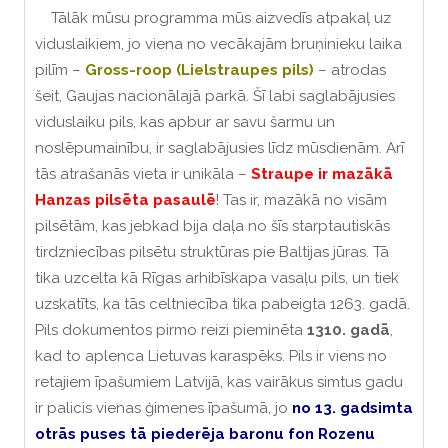
Tālāk mūsu programma mūs aizvedīs atpakaļ uz
viduslaikiem, jo ​​viena no vecākajām bruņinieku laika
pilīm –
Gross-roop (Lielstraupes pils)
– atrodas
šeit, Gaujas nacionālajā parkā. Šī labi saglabājusies
viduslaiku pils, kas apbur ar savu šarmu un
noslēpumainību, ir saglabājusies līdz mūsdienām. Arī
tās atrašanās vieta ir unikāla –
Straupe ir mazākā
Hanzas pilsēta pasaulē
! Tas ir, mazākā no visām
pilsētām, kas jebkad bija daļa no šīs starptautiskās
tirdzniecības pilsētu struktūras pie Baltijas jūras. Tā
tika uzcelta kā Rīgas arhibīskapa vasaļu pils, un tiek
uzskatīts, ka tās celtniecība tika pabeigta 1263. gadā.
Pils dokumentos pirmo reizi pieminēta
1310. gadā
,
kad to aplenca Lietuvas karaspēks. Pils ir viens no
retajiem īpašumiem Latvijā, kas vairākus simtus gadu
ir palicis vienas ģimenes īpašumā, jo
no 13. gadsimta
otrās puses tā piederēja baronu fon Rozenu