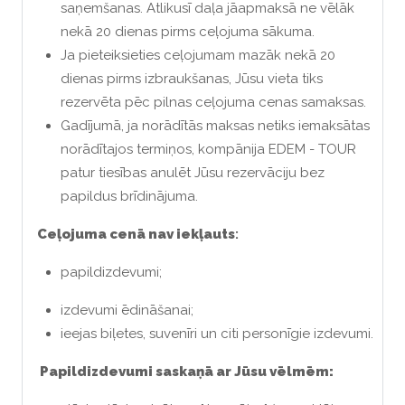
saņemšanas. Atlikusī daļa jāapmaksā ne vēlāk
nekā 20 dienas pirms ceļojuma sākuma.
Ja pieteiksieties ceļojumam mazāk nekā 20
dienas pirms izbraukšanas, Jūsu vieta tiks
rezervēta pēc pilnas ceļojuma cenas samaksas.
Gadījumā, ja norādītās maksas netiks iemaksātas
norādītajos termiņos, kompānija EDEM - TOUR
patur tiesības anulēt Jūsu rezervāciju bez
papildus brīdinājuma.
Ceļojuma cenā nav iekļauts
:
papildizdevumi;
izdevumi ēdināšanai;
ieejas biļetes, suvenīri un citi personīgie izdevumi.
Papildizdevumi saskaņā ar Jūsu vēlmēm: