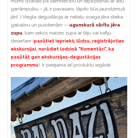
mums izvadās pa saimniecību un iepazīstinās ar aitu
ganāmpulku – jā, ir pavasaris, tāpēc būs jaundzimuši
jēri! ;) Viegla degustācija ar nelielu svaiga jēra steika
gabaliņu un pusdienām —
ugunskurā vārītu jēra
zupu
, kam sekos maizes zupa ar tēju vai kafiju
desertam (
pasūtiet iepriekš; lūdzu, reģistrējoties
ekskursijai, norādiet lodziņā "Komentāri", ka
pasūtāt gan ekskursijas-degustācijas
programmu
).
Ir pieejama arī produktu iegāde.