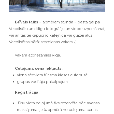
Brīvais laiks
– apmēram stunda – pastaigai pa
Vecpilsētu un stilīgu fotogrāfiju un video uzņemšanai,
vai arī tasītei kapučīno kafejnīcā vai glāzei alus
Vecpilsētas bārā: sestdienas vakars =)
Vakarā atgriežamies Rīgā.
Ceļojuma cenā iekļauts:
viena sēdvieta tūrisma klases autobusā;
grupas vadītāja pakalpojumi.
Reģistrācija:
Jūsu vieta ceļojumā tiks rezervēta pēc avansa
maksājuma 30 % apmērā no ceļojuma cenas