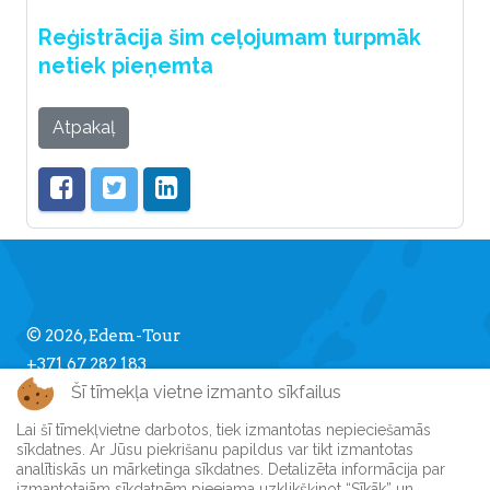
Reģistrācija šim ceļojumam turpmāk
netiek pieņemta
Atpakaļ
© 2026, Edem-Tour
+371 67 282 183
Šī tīmekļa vietne izmanto sīkfailus
info [] edemtour.lv
Lai šī tīmekļvietne darbotos, tiek izmantotas nepieciešamās
sīkdatnes. Ar Jūsu piekrišanu papildus var tikt izmantotas
Par Edem-Tour
analītiskās un mārketinga sīkdatnes. Detalizēta informācija par
izmantotajām sīkdatnēm pieejama uzklikšķinot “Sīkāk” un