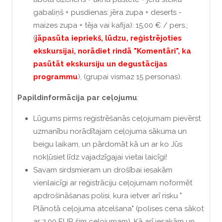
gabaliņš + pusdienas: jēra zupa + deserts -
maizes zupa + tēja vai kafija): 15,00 € / pers.;
(
jāpasūta iepriekš, lūdzu, reģistrējoties
ekskursijai, norādiet rindā "Komentāri", ka
pasūtāt ekskursiju un degustācijas
programmu
), (grupai vismaz 15 personas).
Papildinformācija par ceļojumu
:
Lūgums pirms reģistrēšanās ceļojumam pievērst
uzmanību norādītajam ceļojuma sākuma un
beigu laikam, un pārdomāt kā un ar ko Jūs
nokļūsiet līdz vajadzīgajai vietai laicīgi!
Savam sirdsmieram un drošībai iesakām
vienlaicīgi ar reģistrāciju ceļojumam noformēt
apdrošināšanas polisi, kura ietver arī risku "
Plānotā ceļojuma atcelšana" (polises cena sākot
ar 2.00 EUR šim ceļojumam). Kā arī iesakām un