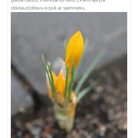
stādaudzētavu kopā ar saimnieku.