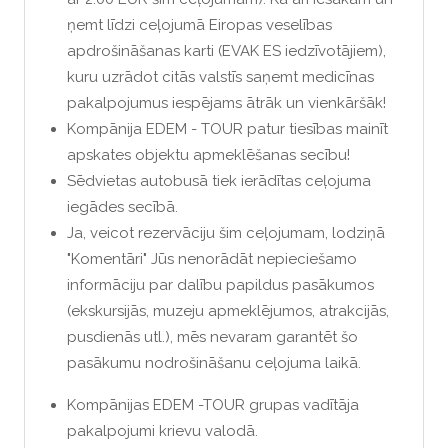
ņemt līdzi ceļojumā Eiropas veselības
apdrošināšanas karti (EVAK ES iedzīvotājiem),
kuru uzrādot citās valstīs saņemt medicīnas
pakalpojumus iespējams ātrāk un vienkāršāk!
Kompānija EDEM - TOUR patur tiesības mainīt
apskates objektu apmeklēšanas secību!
Sēdvietas autobusā tiek ierādītas ceļojuma
iegādes secībā.
Ja, veicot rezervāciju šim ceļojumam, lodziņā
"Komentāri" Jūs nenorādāt nepieciešamo
informāciju par dalību papildus pasākumos
(ekskursijās, muzeju apmeklējumos, atrakcijās,
pusdienās utl.), mēs nevaram garantēt šo
pasākumu nodrošināšanu ceļojuma laikā.
Kompānijas EDEM -TOUR grupas vadītāja
pakalpojumi krievu valodā.