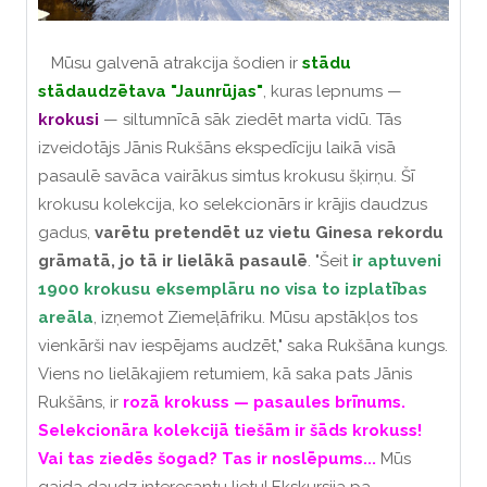
Mūsu galvenā atrakcija šodien ir
stādu
stādaudzētava
"Jaunrūjas"
, kuras lepnums —
krokusi
— siltumnīcā sāk ziedēt marta vidū.
Tās
izveidotājs Jānis Rukšāns ekspedīciju laikā visā
pasaulē savāca vairākus simtus krokusu šķirņu.
Šī
krokusu kolekcija, ko selekcionārs ir krājis daudzus
gadus,
varētu pretendēt uz vietu Ginesa rekordu
grāmatā, jo tā ir lielākā pasaulē
.
"Šeit
ir aptuveni
1900 krokusu eksemplāru no visa to izplatības
areāla
, izņemot Ziemeļāfriku. Mūsu apstākļos tos
vienkārši nav iespējams audzēt," saka Rukšāna kungs.
Viens no lielākajiem retumiem, kā saka pats Jānis
Rukšāns, ir
rozā krokuss — pasaules brīnums.
Selekcionāra kolekcijā tiešām ir šāds krokuss!
Vai tas ziedēs šogad?
Tas ir noslēpums...
Mūs
gaida daudz interesantu lietu!
Ekskursija pa