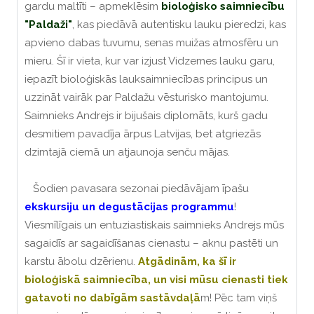
gardu maltīti – apmeklēsim
bioloģisko saimniecību
"Paldaži"
, kas piedāvā autentisku lauku pieredzi, kas
apvieno dabas tuvumu, senas muižas atmosfēru un
mieru.
Šī ir vieta, kur var izjust Vidzemes lauku garu,
iepazīt bioloģiskās lauksaimniecības principus un
uzzināt vairāk par Paldažu vēsturisko mantojumu.
Saimnieks Andrejs ir bijušais diplomāts, kurš gadu
desmitiem pavadīja ārpus Latvijas, bet atgriezās
dzimtajā ciemā un atjaunoja senču mājas.
Šodien pavasara sezonai piedāvājam īpašu
ekskursiju un degustācijas programmu
!
Viesmīlīgais un entuziastiskais saimnieks Andrejs mūs
sagaidīs ar sagaidīšanas cienastu – aknu pastēti un
karstu ābolu dzērienu.
Atgādinām, ka šī ir
bioloģiskā saimniecība, un visi mūsu cienasti tiek
gatavoti no dabīgām sastāvdaļā
m!
Pēc tam viņš