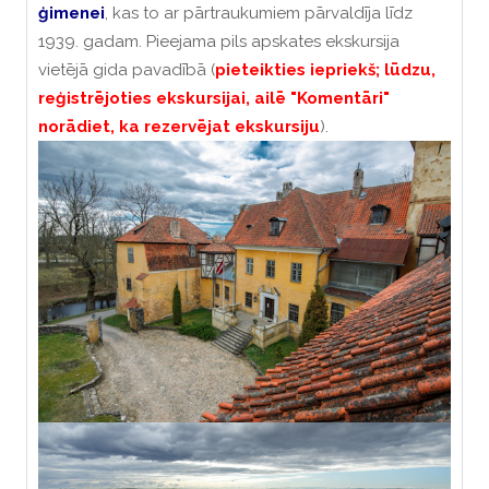
ģimenei
, kas to ar pārtraukumiem pārvaldīja līdz
1939. gadam. Pieejama pils apskates ekskursija
vietējā gida pavadībā (
pieteikties iepriekš; lūdzu,
reģistrējoties ekskursijai, ailē "Komentāri"
norādiet, ka rezervējat ekskursiju
).