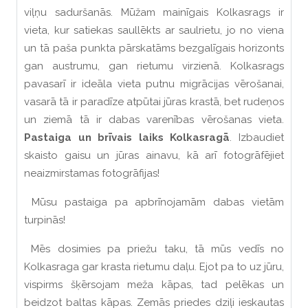
viļņu saduršanās. Mūžam mainīgais Kolkasrags ir
vieta, kur satiekas saullēkts ar saulrietu, jo no viena
un tā paša punkta pārskatāms bezgalīgais horizonts
gan austrumu, gan rietumu virzienā. Kolkasrags
pavasarī ir ideāla vieta putnu migrācijas vērošanai,
vasarā tā ir paradīze atpūtai jūras krastā, bet rudeņos
un ziemā tā ir dabas varenības vērošanas vieta.
Pastaiga un brīvais laiks Kolkasragā
. Izbaudiet
skaisto gaisu un jūras ainavu, kā arī fotogrāfējiet
neaizmirstamas fotogrāfijas!
Mūsu pastaiga pa apbrīnojamām dabas vietām
turpinās!
Mēs dosimies pa priežu taku, tā mūs vedīs no
Kolkasraga gar krasta rietumu daļu. Ejot pa to uz jūru,
vispirms šķērsojam meža kāpas, tad pelēkas un
beidzot baltas kāpas. Zemās priedes dziļi ieskautas