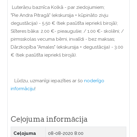
Luterāņu baznīca Kolkā - par ziedojumiem;
"Pie Andra Pitragā" (ekskursija + kūpināto zivju
degustācija) - 5.50 € (tiek pasūtīta iepriekš birojā);
Slīteres bāka: 2.00 €- pieaugušie; / 1.00 €- skolēni; /
pirmsskolas vecuma bērni, invalīdi - bez maksas;
Dārzkopība "Amales" (ekskursija + degustācija) - 3.00
€ (tiek pasūtīta iepriekš birojā).
Lūdzu, uzmanīgi iepazīties ar šo
noderīgo
informāciju
!
Ceļojuma informācija
Ceļojuma
08-08-2020 8:00