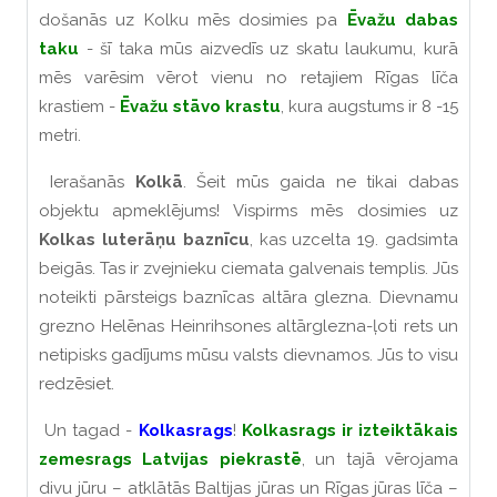
došanās uz Kolku mēs dosimies pa
Ēvažu dabas
taku
- šī taka mūs aizvedīs uz skatu laukumu, kurā
mēs varēsim vērot vienu no retajiem Rīgas līča
krastiem -
Ēvažu stāvo krastu
, kura augstums ir 8 -15
metri.
Ierašanās
Kolkā
. Šeit mūs gaida ne tikai dabas
objektu apmeklējums! Vispirms mēs dosimies uz
Kolkas luterāņu baznīcu
, kas uzcelta 19. gadsimta
beigās. Tas ir zvejnieku ciemata galvenais templis. Jūs
noteikti pārsteigs baznīcas altāra glezna. Dievnamu
grezno Helēnas Heinrihsones altārglezna-ļoti rets un
netipisks gadījums mūsu valsts dievnamos. Jūs to visu
redzēsiet.
Un tagad -
Kolkasrags
!
Kolkasrags ir izteiktākais
zemesrags Latvijas piekrastē
, un tajā vērojama
divu jūru – atklātās Baltijas jūras un Rīgas jūras līča –