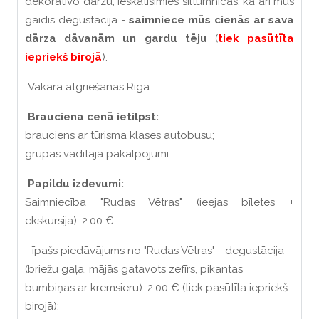
dekoratīvo dārzu, ieskatīsimies siltumnīcās, kā arī mūs
gaidīs degustācija -
saimniece mūs cienās ar sava
dārza dāvanām un gardu tēju
(
tiek pasūtīta
iepriekš birojā
).
Vakarā atgriešanās Rīgā
Brauciena cenā ietilpst:
brauciens ar tūrisma klases autobusu;
grupas vadītāja pakalpojumi.
Papildu izdevumi:
Saimniecība "Rudas Vētras" (ieejas bīletes +
ekskursija): 2.00 €;
- īpašs piedāvājums no "Rudas Vētras" - degustācija
(briežu gaļa, mājās gatavots zefīrs, pikantas
bumbiņas ar kremsieru): 2.00 € (tiek pasūtīta iepriekš
birojā);