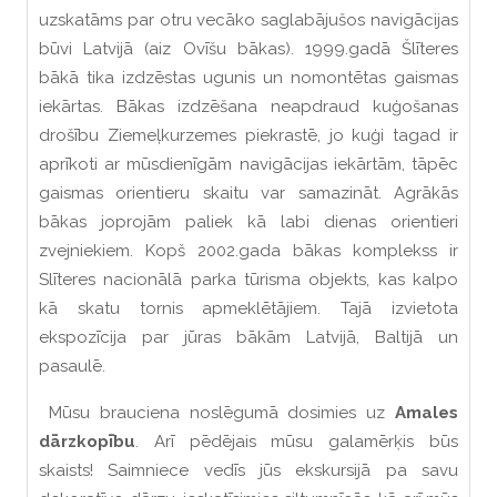
uzskatāms par otru vecāko saglabājušos navigācijas
būvi Latvijā (aiz Ovīšu bākas). 1999.gadā Šlīteres
bākā tika izdzēstas ugunis un nomontētas gaismas
iekārtas. Bākas izdzēšana neapdraud kuģošanas
drošību Ziemeļkurzemes piekrastē, jo kuģi tagad ir
aprīkoti ar mūsdienīgām navigācijas iekārtām, tāpēc
gaismas orientieru skaitu var samazināt. Agrākās
bākas joprojām paliek kā labi dienas orientieri
zvejniekiem. Kopš 2002.gada bākas komplekss ir
Slīteres nacionālā parka tūrisma objekts, kas kalpo
kā skatu tornis apmeklētājiem. Tajā izvietota
ekspozīcija par jūras bākām Latvijā, Baltijā un
pasaulē.
Mūsu brauciena noslēgumā dosimies uz
Amales
dārzkopību
. Arī pēdējais mūsu galamērķis būs
skaists! Saimniece vedīs jūs ekskursijā pa savu