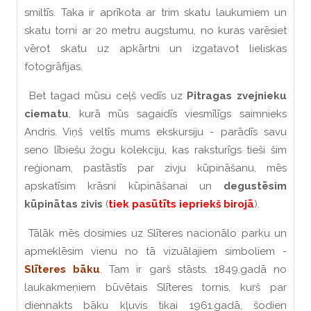
smiltīs. Taka ir aprīkota ar trim skatu laukumiem un
skatu torni ar 20 metru augstumu, no kuras varēsiet
vērot skatu uz apkārtni un izgatavot lieliskas
fotogrāfijas.
Bet tagad mūsu ceļš vedīs uz
Pitragas zvejnieku
ciematu
, kurā mūs sagaidīs viesmīlīgs saimnieks
Andris. Viņš veltīs mums ekskursiju - parādīs savu
seno lībiešu žogu kolekciju, kas raksturīgs tieši šim
reģionam, pastāstīs par zivju kūpināšanu, mēs
apskatīsim krāsni kūpināšanai un
degustēsim
kūpinātas zivis
(
tiek pasūtīts iepriekš birojā
).
Tālāk mēs dosimies uz Slīteres nacionālo parku un
apmeklēsim vienu no tā vizuālajiem simboliem -
Slīteres bāku
. Tam ir garš stāsts. 1849.gadā no
laukakmeņiem būvētais Slīteres tornis, kurš par
diennakts bāku kļuvis tikai 1961.gadā, šodien