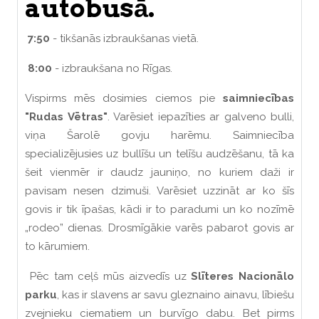
autobusā.
7:50
- tikšanās izbraukšanas vietā.
8:00
- izbraukšana no Rīgas.
Vispirms mēs dosimies ciemos pie
saimniecības
"Rudas Vētras"
. Varēsiet iepazīties ar galveno bulli,
viņa Šarolē govju harēmu. Saimniecība
specializējusies uz bullīšu un telīšu audzēšanu, tā ka
šeit vienmēr ir daudz jauniņo, no kuriem daži ir
pavisam nesen dzimuši. Varēsiet uzzināt ar ko šīs
govis ir tik īpašas, kādi ir to paradumi un ko nozīmē
„rodeo” dienas. Drosmīgākie varēs pabarot govis ar
to kārumiem.
Pēc tam ceļš mūs aizvedīs uz
Slīteres Nacionālo
parku
, kas ir slavens ar savu gleznaino ainavu, lībiešu
zvejnieku ciematiem un burvīgo dabu. Bet pirms