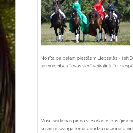
No rīta pa ceļam piestāsim Liepsalās - šeit D
saimniecības “Ievas sieri” veikaliņš. Te ir ie
Mūsu šīsdienas pirmā viesošanās būs ģimen
kuram ir svarīga loma daudzu nacionālo virt