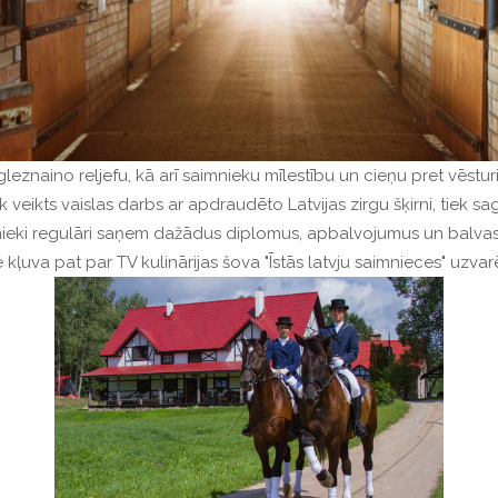
eznaino reljefu, kā arī saimnieku mīlestību un cieņu pret vēstu
iek veikts vaislas darbs ar apdraudēto Latvijas zirgu šķirni, tiek 
ieki regulāri saņem dažādus diplomus, apbalvojumus un balvas
 kļuva pat par TV kulinārijas šova "Īstās latvju saimnieces" uzvar