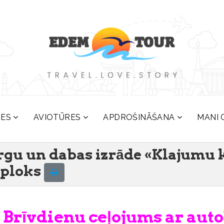
RES
AVIOTŪRES
APDROŠINĀŠANA
MANI 
zirgu un dabas izrāde «Klajumu
iploks
Brīvdienu ceļojums ar auto