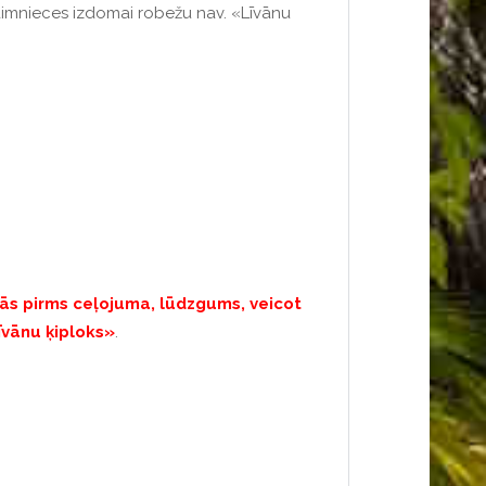
saimnieces izdomai robežu nav.
«Līvānu
s pirms ceļojuma, lūdzgums, veicot
īvānu ķiploks»
.