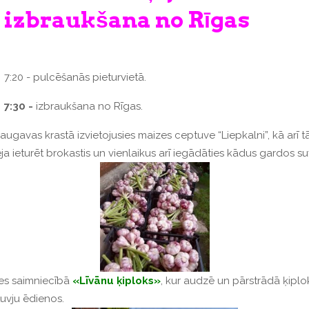
izbraukšana no Rīgas
7:20 - pulcēšanās pieturvietā.
7:30 -
izbraukšana no Rīgas.
augavas krastā izvietojusies maizes ceptuve “Liepkalni”, kā arī tā
spēja ieturēt brokastis un vienlaikus arī iegādāties kādus gardos s
es saimniecībā
«Līvānu ķiploks»
, kur audzē un pārstrādā ķiplo
uvju ēdienos.