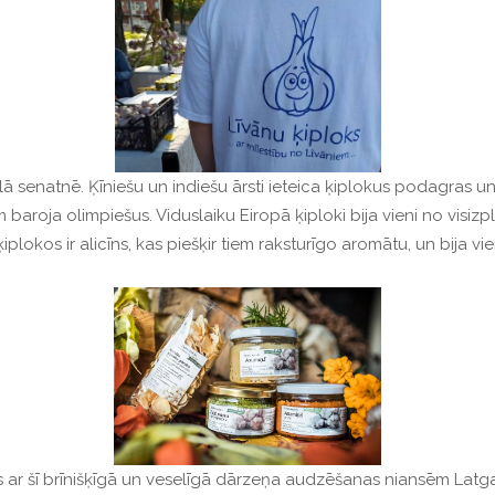
lā senatnē.
Ķīniešu un indiešu ārsti ieteica ķiplokus podagras un
em baroja olimpiešus.
Viduslaiku Eiropā ķiploki bija vieni no visiz
iplokos ir alicīns, kas piešķir tiem raksturīgo aromātu, un bija v
mūs ar šī brīnišķīgā un veselīgā dārzeņa audzēšanas niansēm Latg