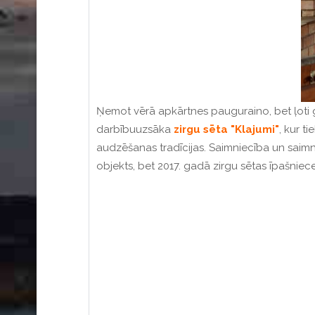
Ņemot vērā apkārtnes pauguraino, bet ļoti gl
darbībuuzsāka
zirgu sēta "Klajumi"
, kur t
audzēšanas tradīcijas.
Saimniecība un saimn
objekts, bet 2017. gadā zirgu sētas īpašniece