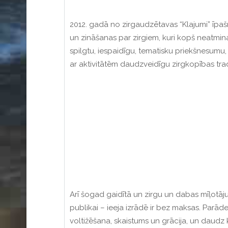
2012. gadā no zirgaudzētavas “Klajumi” īpaš
un zināšanas par zirgiem, kuri kopš neatminam
spilgtu, iespaidīgu, tematisku priekšnesumu, 
ar aktivitātēm daudzveidīgu zirgkopības tradī
Arī šogad gaidītā un zirgu un dabas mīļotāju 
publikai – ieeja izrādē ir bez maksas.
Parāde,
voltižēšana, skaistums un grācija, un daudz k