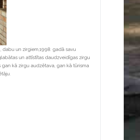
ri, dabu un zirgiem,1998. gadā savu
saglabātas un attīstītas daudzveidīgas zirgu
 gan kā zirgu audzētava, gan kā tūrisma
ētāju.