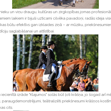
nieku un viņu draugu, kultūras un zirgkopības jomas profesionāļ
iem laikiem ir bijuši uzticami cilvēka pavadoņi, radās ideja visi
kas būtu efektīvs gan izklaides ziņā – ar mūziku, priekšnesumiem
ciju saglabāšanai un attīstībai.
iecienītā izrāde "Klajumos" solās būt ļoti krāšņa, jo šogad arī m
 paraugdemonstrējumi, teātralizēti priekšnesumi krāšņos kostīmo
as cits.