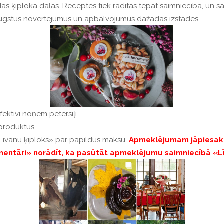
as ķiploka daļas.
Receptes tiek radītas tepat saimniecībā, un 
augstus novērtējumus un apbalvojumus dažādās izstādēs.
efektīvi noņem pētersīļi.
produktus.
Līvānu ķiploks»
p
ar papildus maksu.
Apmeklējumam jāpiesakā
omentāri» norādīt, ka pasūtāt apmeklējumu saimniecībā «L