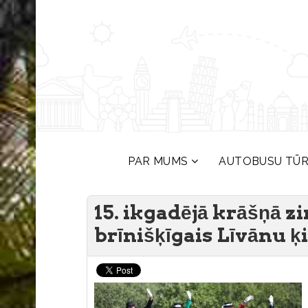
PAR MUMS
AUTOBUSU TŪ
15. ikgadējā krāšņā 
brīnišķīgais Līvānu ķ