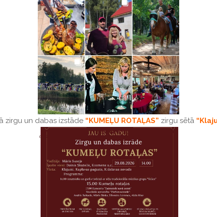
jā zirgu un dabas izstāde
“KUMEĻU ROTAĻAS”
zirgu sētā
“Klaj