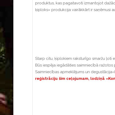
produktus, kas pagatavoti izmantojot dažād
ķiploks»
produkcija vairākkārt ir saņēmusi 
Starp citu,
ķiplokiem raksturīgo smaržu
ļoti 
Būs iespēja iegādāties saimniecībā ražotos 
Saimniecības apmeklējums un degustācija
«
reģistrāciju šim ceļojumam, lodziņā «K