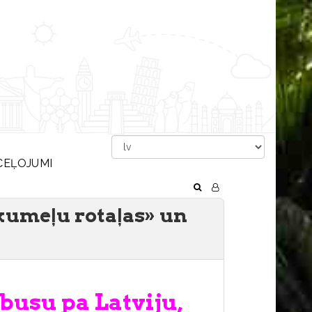
CEĻOJUMI
 kumeļu rotaļas» un
busu pa Latviju,