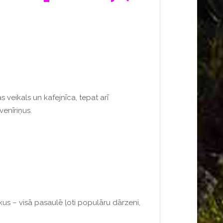
s veikals un kafejnīca, tepat arī
uvenīriņus.
kus – visā pasaulē ļoti populāru dārzeni,