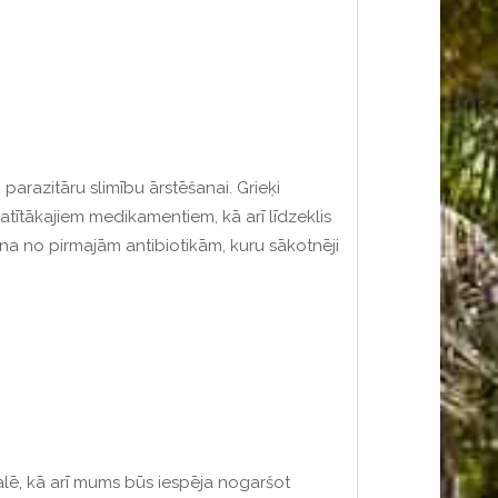
 parazitāru slimību ārstēšanai.
Grieķi
platītākajiem medikamentiem, kā arī līdzeklis
iena no pirmajām antibiotikām, kuru sākotnēji
alē, kā arī mums būs iespēja nogaršot