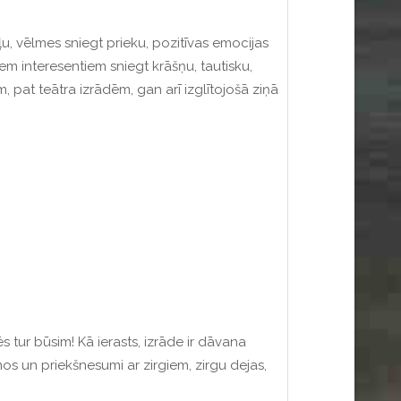
u, vēlmes sniegt prieku, pozitīvas emocijas
em interesentiem sniegt krāšņu, tautisku,
, pat teātra izrādēm, gan arī izglītojošā ziņā
ēs tur būsim!
Kā ierasts, izrāde ir dāvana
s un priekšnesumi ar zirgiem, zirgu dejas,