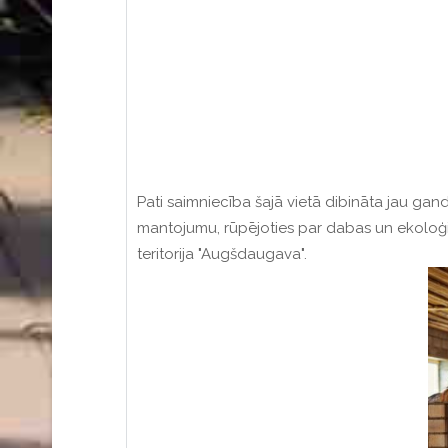
Pati saimniecība šajā vietā dibināta jau gan
mantojumu, rūpējoties par dabas un ekoloģis
teritorija
"Augšdaugava"
.