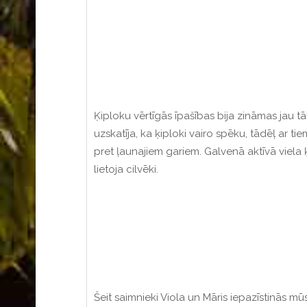
Ķiploku vērtīgās īpašības bija zināmas jau tā
uzskatīja, ka ķiploki vairo spēku, tādēļ ar ti
pret ļaunajiem gariem.
Galvenā aktīvā viela ķ
lietoja cilvēki.
Šeit saimnieki Viola un Māris iepazīstinās 