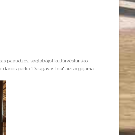
ākas paaudzes, saglabājot kultūrvēsturisko
ir dabas parka "Daugavas loki" aizsargājamā