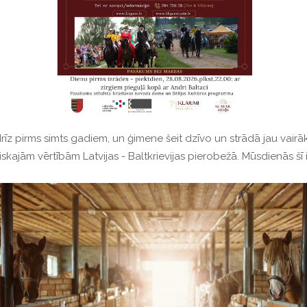
drīz pirms simts gadiem, un ģimene šeit dzīvo un strādā jau vair
kajām vērtībām Latvijas - Baltkrievijas pierobežā.
Mūsdienās šī 