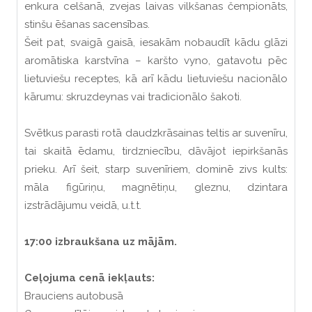
enkura celšanā, zvejas laivas vilkšanas čempionāts,
stinšu ēšanas sacensības.
Šeit pat, svaigā gaisā, iesakām nobaudīt kādu glāzi
aromātiska karstvīna – karšto vyno, gatavotu pēc
lietuviešu receptes, kā arī kādu lietuviešu nacionālo
kārumu: skruzdeynas vai tradicionālo šakoti.
Svētkus parasti rotā daudzkrāsainas teltis ar suvenīru,
tai skaitā ēdamu, tirdzniecību, dāvājot iepirkšanās
prieku. Arī šeit, starp suvenīriem, dominē zivs kults:
māla figūriņu, magnētiņu, gleznu, dzintara
izstrādājumu veidā, u.t.t.
17:00 izbraukšana uz mājām.
Ceļojuma cenā iekļauts:
Brauciens autobusā