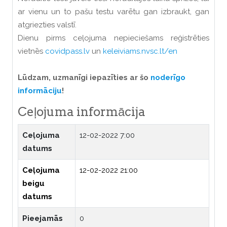
ar vienu un to pašu testu varētu gan izbraukt, gan
atgriezties valstī.
Dienu pirms ceļojuma nepieciešams reģistrēties
vietnēs
covidpass.lv
un
keleiviams.nvsc.lt/en
Lūdzam, uzmanīgi iepazīties ar šo
noderīgo
informāciju
!
Ceļojuma informācija
Ceļojuma
12-02-2022 7:00
datums
Ceļojuma
12-02-2022 21:00
beigu
datums
Pieejamās
0