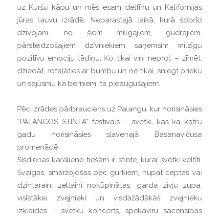
uz Kuršu kāpu un mēs esam delfīnu un Kalifornijas
jūras lauvu izrādē. Neparastajā laikā, kurā šobrīd
dzīvojam, no šiem mīlīgajiem, gudrajiem,
pārsteidzošajiem dzīvniekiem saņemsim milzīgu
pozitīvu emociju lādiņu. Ko tikai viņi neprot – zīmēt,
dziedāt, rotaļāties ar bumbu un ne tikai, sniegt prieku
un sajūsmu kā bērniem, tā pieaugušajiem.
Pēc izrādes pārbrauciens uz Palangu, kur norisināsies
“PALANGOS STINTA” festivāls – svētki, kas kā katru
gadu norisināsies slavenajā Basanavičusa
promenādē.
Šīsdienas karaliene tiešām ir stinte, kurai svētki veltīti.
Svaigas, smaržojošas pēc gurķiem, nupat ceptas vai
dzintaraini zeltaini nokūpinātas, garda zivju zupa,
visīstākie zvejnieki un visdažādākās zvejnieku
izklaides – svētku koncerts, spēkavīru sacensības