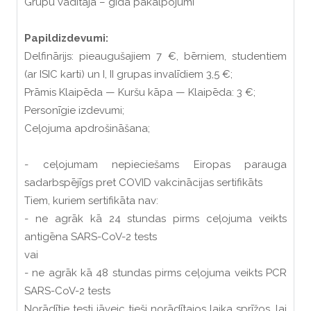
Grupu vadītāja – gida pakalpojumi
Papildizdevumi:
Delfinārijs: pieaugušajiem 7 €, bērniem, studentiem
(ar ISIC karti) un I, II grupas invalīdiem 3,5 €;
Prāmis Klaipēda — Kuršu kāpa — Klaipēda: 3 €;
Personīgie izdevumi;
Ceļojuma apdrošināšana;
- ceļojumam nepieciešams Eiropas parauga
sadarbspējīgs pret COVID vakcinācijas sertifikāts
Tiem, kuriem sertifikāta nav:
- ne agrāk kā 24 stundas pirms ceļojuma veikts
antigēna SARS-CoV-2 tests
vai
- ne agrāk kā 48 stundas pirms ceļojuma veikts PCR
SARS-CoV-2 tests
Norādītie testi jāveic tieši norādītajos laika sprīžos, lai