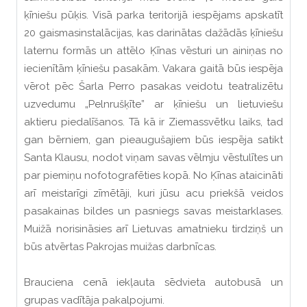
ķīniešu pūķis. Visā parka teritorijā iespējams apskatīt
20 gaismasinstalācijas, kas darinātas dažādās ķīniešu
laternu formās un attēlo Ķīnas vēsturi un ainiņas no
iecienītām ķīniešu pasakām. Vakara gaitā būs iespēja
vērot pēc Šarla Perro pasakas veidotu teatralizētu
uzvedumu „Pelnrušķīte” ar ķīniešu un lietuviešu
aktieru piedalīšanos. Tā kā ir Ziemassvētku laiks, tad
gan bērniem, gan pieaugušajiem būs iespēja satikt
Santa Klausu, nodot viņam savas vēlmju vēstulītes un
par piemiņu nofotografēties kopā. No Ķīnas ataicināti
arī meistarīgi zīmētāji, kuri jūsu acu priekšā veidos
pasakainas bildes un pasniegs savas meistarklases.
Muižā norisināsies arī Lietuvas amatnieku tirdziņš un
būs atvērtas Pakrojas muižas darbnīcas.
Brauciena cenā iekļauta sēdvieta autobusā un
grupas vadītāja pakalpojumi.