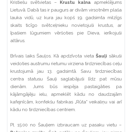
Kristiešu svētvietas –
Krustu kalna
apmeklējums
Lietuvā. Dabā tas ir paugurs ar divām virsotnēm plaša
lauka vidū, uz kura jau kopš 19. gadsimta milzīgs
skaits ticīgo svētceļnieku novietojuši krustus, ar
īpašiem lūgumiem vēršoties pie Dieva, ierīkojuši
altārus.
Brīvais laiks Šauļos. Kā apdzīvota vieta
Šauļi
sākuši
veidoties austrumu rietumu virziena tirdzniecības ceļu
krustojumā jau 13. gadsimtā. Savu tirdzniecības
centra statusu Šauļi saglabājuši līdz pat mūsu
dienām. Jums būs iespēja pastaigāties pa
kājāmgājēju ielu, apmeklēt kādu no daudzajām
kafejnīcām, konfekšu fabrikas „Rūta” veikaliņu vai arī
kādu no tirdzniecības centriem.
Pl. 15:00 no Šauļiem izbraucam uz pasaku vietu –