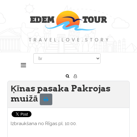
Ķīnas pasaka Pakrojas
muižā
Izbraukšana no Rīgas pl. 10:00.