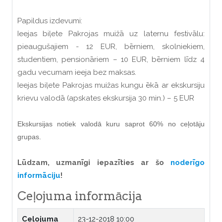
Papildus izdevumi:
Ieejas biļete Pakrojas muižā uz laternu festivālu:
pieaugušajiem - 12 EUR, bērniem, skolniekiem,
studentiem, pensionāriem – 10 EUR, bērniem līdz 4
gadu vecumam ieeja bez maksas.
Ieejas biļete Pakrojas muižas kungu ēkā ar ekskursiju
krievu valodā (apskates ekskursija 30 min.) – 5 EUR
Ekskursijas notiek valodā kuru saprot 60% no ceļotāju
grupas.
Lūdzam, uzmanīgi iepazīties ar šo
noderīgo
informāciju
!
Ceļojuma informācija
Ceļojuma
23-12-2018 10:00