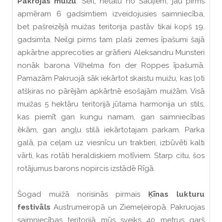
Pakrojas muižu
. Šeit, netālu no Šauļiem, jau pirms
apmēram 6 gadsimtiem izveidojusies saimniecība,
bet pašreizējā muižas teritorija pastāv tikai kopš 19.
gadsimta. Neilgi pirms tam plaši zemes īpašumi šajā
apkārtne apprecoties ar grāfieni Aleksandru Munsteri
nonāk barona Vilhelma fon der Roppes īpašumā.
Pamazām Pakruojā sāk iekārtot skaistu muižu, kas ļoti
atšķiras no pārējām apkārtnē esošajām muižām. Visā
muižas 5 hektāru teritorijā jūtama harmonija un stils,
kas piemīt gan kungu namam, gan saimniecības
ēkām, gan angļu stilā iekārtotajam parkam. Parka
galā, pa ceļam uz viesnīcu un traktieri, izbūvēti kalti
vārti, kas rotāti heraldiskiem motīviem. Starp citu, šos
rotājumus barons nopircis izstādē Rīgā.
Šogad muižā norisinās pirmais
Ķīnas lukturu
festivāls
Austrumeiropā un Ziemeļeiropā. Pakruojas
saimniecības teritorijā mūs sveiks 40 metrus garš