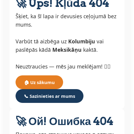
🚀 Ups! Kļūda 404
Šķiet, ka šī lapa ir devusies ceļojumā bez
mums.
Varbūt tā aizbēga uz
Kolumbiju
vai
paslēpās kādā
Meksikāņu
kaktā.
Neuztraucies — mēs jau meklējam! 🕵️‍♂️
🏠 Uz sākumu
📞 Sazinieties ar mums
🚀 Ой! Ошибка 404