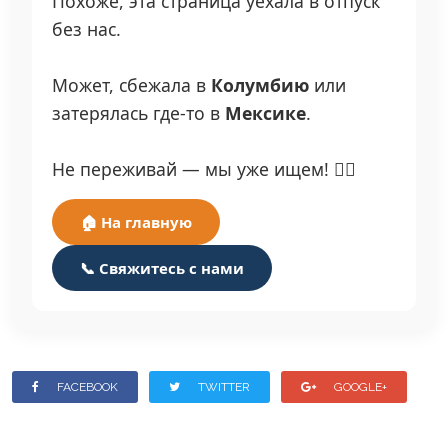
Похоже, эта страница уехала в отпуск
без нас.
Может, сбежала в
Колумбию
или
затерялась где-то в
Мексике
.
Не переживай — мы уже ищем! 🕵️‍♂️
🏠 На главную
📞 Свяжитесь с нами
FACEBOOK
TWITTER
GOOGLE+