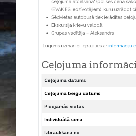
ceļojuma atcelšana" (polises cena sākot
(EVAK ES iedzīvotājiem), kuru uzrādot 
Sēdvietas autobusā tiek ierādītas ceļo
Ekskursija krievu valodā.
Grupas vadītāja – Aleksandrs
Lūgums uzmanīgi iepazīties ar
informāciju 
Ceļojuma informāci
Ceļojuma datums
Ceļojuma beigu datums
Pieejamās vietas
Individuālā cena
Izbraukšana no