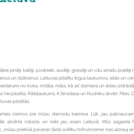
e pinēji, kalēji, podnieki, audēji, griezēji un citu amatu pratēj
dienus un dzērienus. Lietuvas pilsētu tirgus laukumos, ielās un 
iederumi no koka, mrtāla, māla, kā arī dzintara un ādas izstrādā
s Vecpilsēta, Rātslaukums, K.Sirvidasa un Rudniku skvēri, Piles, 
etuvas pilsētās.
ies ciemos pie mūsu dienvidu kaimiņa. Lūk, jau pabraucam
lāk atvērta robeža un mēs jau esam Lietuvā. Mūs sagaida Rie
„mūsu priekšā paveras tāda svētku brīnumzeme, kas aizrauj sirdis