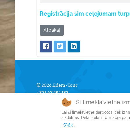
Reģistrācija šim ceļojumam tur
Atpakaļ
© 2026, Edem-Tour
+371 67 282 183
info [] edemtour.lv
Šī tīmekļa vietne iz
Lai šī tīmekļvietne darbotos, tiek iz
sīkdatnes. Detalizēta informācija par
Sīkāk...