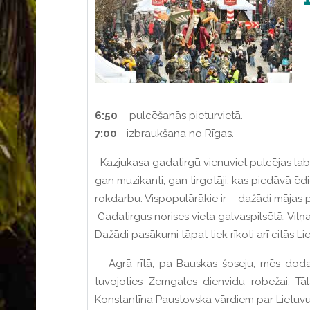
6:50
– pulcēšanās pieturvietā.
7:00
- izbraukšana no Rīgas.
Kazjukasa gadatirgū vienuviet pulcējas labāki
gan muzikanti, gan tirgotāji, kas piedāvā ē
rokdarbu. Vispopulārākie ir – dažādi mājas p
Gadatirgus norises vieta galvaspilsētā: Viļņa
Dažādi pasākumi tāpat tiek rīkoti arī citās Li
Agrā rītā, pa Bauskas šoseju, mēs dodam
tuvojoties Zemgales dienvidu robežai. Tā
Konstantīna Paustovska vārdiem par Lietuvu, 