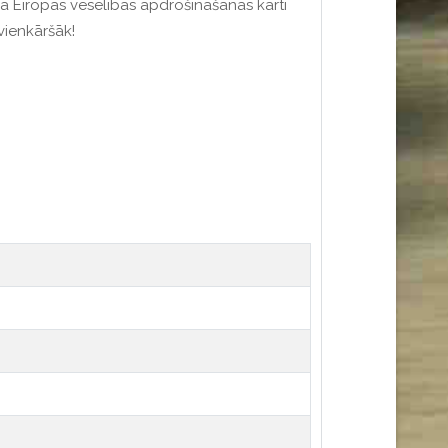
mā Eiropas veselības apdrošināšanas karti
vienkāršāk!