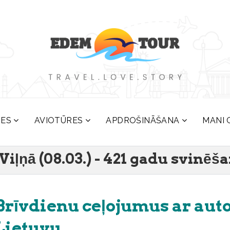
RES
AVIOTŪRES
APDROŠINĀŠANA
MANI 
iļņā (08.03.) - 421 gadu svinēša
Brīvdienu ceļojumus ar aut
Lietuvu