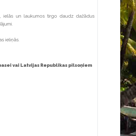
os, ielās un laukumos tirgo daudz dažādus
ājumi.
s ieliņās.
sei vai Latvijas Republikas pilsoņiem