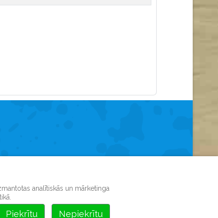
izmantotas analītiskās un mārketinga
appā
ikā.
Piekrītu
Nepiekrītu