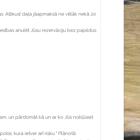
 Atlikusī daļa jāapmaksā ne vēlāk nekā 20
esības anulēt Jūsu rezervāciju bez papildus
m, un pārdomāt kā un ar ko Jūs nokļūsiet
si, kura ietver arī risku " Plānotā