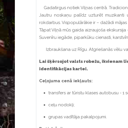
Gadatirgus notiek Viļņas centrā. Tradicionālie
Jautru noskaņu palīdz uzturēt muzikanti 
rokdarbus. Vispopulārākie ir – dažādi mājas 
Tāpat Viļņā mūs gaida aizraujoša ekskursija 
Suvenīru iegāde, piparkūku cienasti, karstvīns
Izbraukšana uz Rīgu. Atgriešanās vēlu va
Lai
šķērso
jot
valsts robežu,
ikvienam lī
identifikācijas kartei.
Ceļojuma cenā iekļauts:
transfers ar tūristu klases autobusu - 1 
ceļu nodokļi;
grupas vadītāja pakalpojumi.