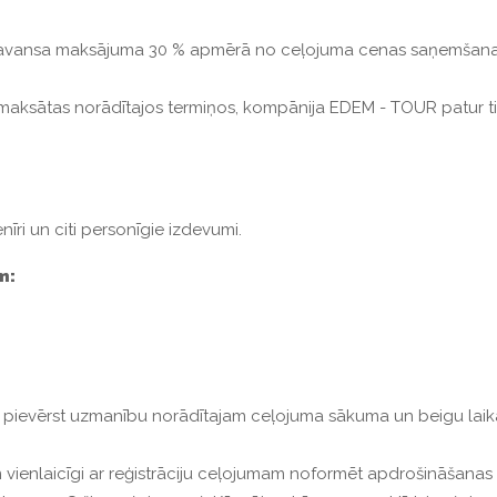
c avansa maksājuma 30 % apmērā no ceļojuma cenas saņemšanas.
emaksātas norādītajos termiņos, kompānija EDEM - TOUR patur ti
nīri un citi personīgie izdevumi.
m:
pievērst uzmanību norādītajam ceļojuma sākuma un beigu laika
enlaicīgi ar reģistrāciju ceļojumam noformēt apdrošināšanas poli