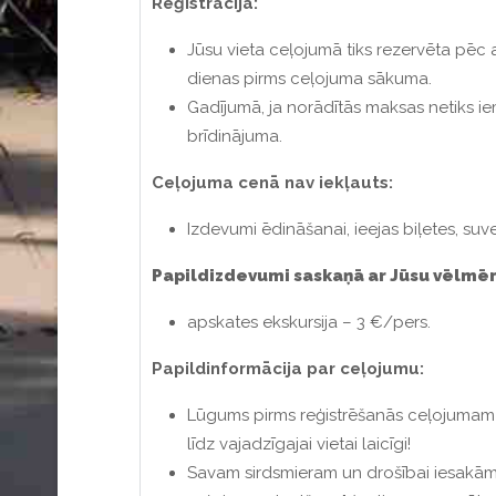
Reģistrācija
:
Jūsu vieta ceļojumā tiks rezervēta pē
dienas pirms ceļojuma sākuma.
Gadījumā, ja norādītās maksas netiks i
brīdinājuma.
Ceļojuma cenā nav iekļauts:
Izdevumi ēdināšanai, ieejas biļetes, suve
Papildizdevumi saskaņā ar Jūsu vēlmē
apskates ekskursija – 3 €/pers.
Papildinformācija par ceļojumu:
Lūgums pirms reģistrēšanās ceļojumam 
līdz vajadzīgajai vietai laicīgi!
Savam sirdsmieram un drošībai iesakām vi