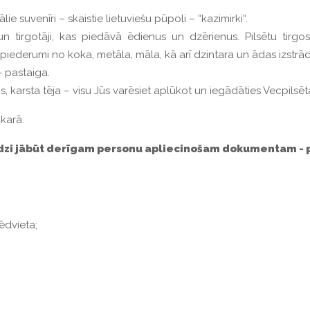
 suvenīri – skaistie lietuviešu pūpoli – “kazimirki“.
un tirgotāji, kas piedāvā ēdienus un dzērienus. Pilsētu tirg
piederumi no koka, metāla, māla, kā arī dzintara un ādas izstrād
- pastaiga.
, karsta tēja – visu Jūs varēsiet aplūkot un iegādāties Vecpilsēta
karā.
dzi jābūt derīgam personu apliecinošam dokumentam - pa
sēdvieta;