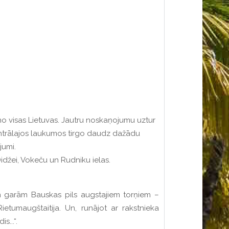
i no visas Lietuvas. Jautru noskaņojumu uztur
centrālajos laukumos tirgo daudz dažādu
jumi.
Didžei, Vokeču un Rudniku ielas.
 garām Bauskas pils augstajiem torņiem –
tumaugštaitija. Un, runājot ar rakstnieka
...“.