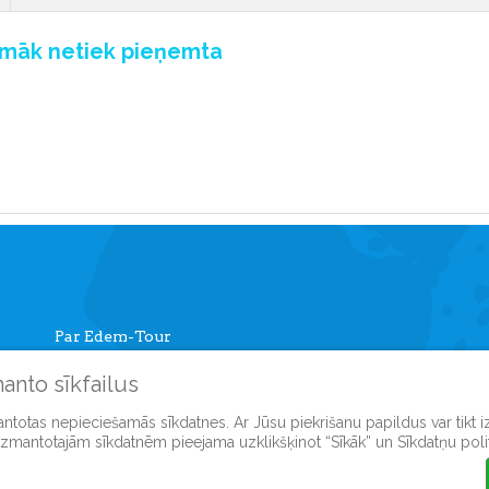
pmāk netiek pieņemta
Par Edem-Tour
Informācija ceļotājiem
manto sīkfailus
Mans kabinets
Autobusu tūres
mantotas nepieciešamās sīkdatnes. Ar Jūsu piekrišanu papildus var tikt 
Reģistreties mājasl
 izmantotajām sīkdatnēm pieejama uzklikšķinot “Sīkāk” un Sīkdatņu polit