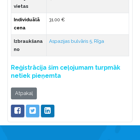
vietas
Individuālā
31.00 €
cena
Izbraukšana
Aspazijas bulvāris 5, Rīga
no
Reģistrācija šim ceļojumam turpmāk
netiek pieņemta
Atpakaļ