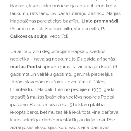
Hāpsalu, kuras laikā būs iespēja apskatīt seno tirgus
laukumu, rātsnamu, Sv. Jāņa luterāņu baznīcu, Marijas
Magdalēnas pareizticīgo baznīcu,
Lielo promenādi
(Asamblejas zāli, Fridheim villu, Venden villu,
P.
Čaikovska soliņu
, veco līci).
Ja ar itāļu vīnu degustācijām Hāpsalu svētkos
nepietika – nevajag noskumt, jo jūs gaida arī senās
muižas Pootsi
apmeklējums. Tā zināma jau kopš 16.
gadsimta un vairāku gadsimtu garumā piederējusi
tādām slavenām muižnieku dzimtām kā Pālēni,
Lilienfeldi un Maideli. Tieši no pēdējiem 1939. gadā
tagadējā muižas īpašnieka vectēvs nopircis Pootsi
īpašumu. Blakus muižas ēkai 5 hektāru platībā
iekopts parks, bet muižas ēkā iekārtota vīna darītava,
kuras sekmīgai darbībai iestādīti 500 ķirša koki. Pēc
aizraujošās ekskursijas, kuru vadīs vīna darītavas