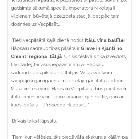
Ierašanās
Hāpsalu
. Iepazīšanos ar pilsētu sāksim 20.
gadsimta sākumā speciāli imperatora Nikolaja II
vilcienam būvētajā dzelzceļa stacijā, bet pēc tam
dosimies uz Vecpilsētu.
Tieši vecpilsētā šajā dienā notiks
Itāļu vīna ballīte
!
Hāpsalu sadraudzības pilsēta ir
Greve in Kjanti no
Chianti reģiona Itālijā
. Un šis festivāls tika izveidots
tieši tādēļ, lai visus iepazīstinātu ar Hāpsalu
sadraudzības pilsētu no Itālijas. Vīnus svētkiem
sarūpējuši gan igauņu importētāji, gan itāļu partneri.
Mūsu vizītes dienā Hāpsalu Vecpilsētā būs pārstāvēti
itāļu iecienītie vīni – gan sarkanie, gan baltie, gan arī
kāds īpašais – „Prosecco Haapsalu”.
Brīvais laiks Hāpsalu.
Tiem, kuri vēlēsies, tiks piedāvāta ekskursija kājām pa