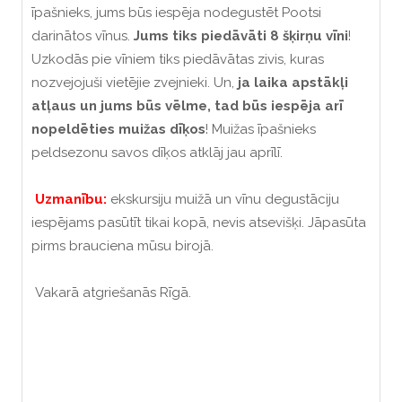
īpašnieks, jums būs iespēja nodegustēt Pootsi
darinātos vīnus.
Jums tiks piedāvāti 8 šķirņu vīni
!
Uzkodās pie vīniem tiks piedāvātas zivis, kuras
nozvejojuši vietējie zvejnieki. Un,
ja laika apstākļi
atļaus un jums būs vēlme, tad būs iespēja arī
nopeldēties muižas dīķos
! Muižas īpašnieks
peldsezonu savos dīķos atklāj jau aprīlī.
Uzmanību:
ekskursiju muižā un vīnu degustāciju
iespējams pasūtīt tikai kopā, nevis atsevišķi. Jāpasūta
pirms brauciena mūsu birojā.
Vakarā atgriešanās Rīgā.